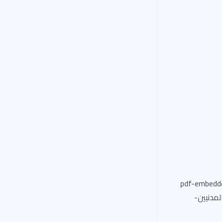
pdf-embedder url=”https://www-
داف-المدنيين-