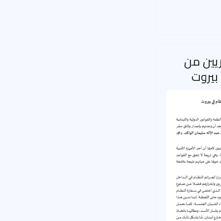
يين من
بيروت