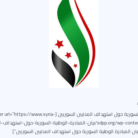
بيان المبادرة الوطنية السورية حول استهداف المدنيين السوريين [.syria
sdpp.org/wp-content/uploads/2022/11/بيان-المبادرة-الوطنية-السورية-حول-استه