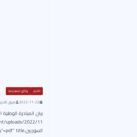
الأخبار
وثائق المعارضة
2022-11-22
فريق التحرير
السوريين.pdf” title=”بيان المبادرة الوطنية السورية حول استهداف المدنيين السوريين”]