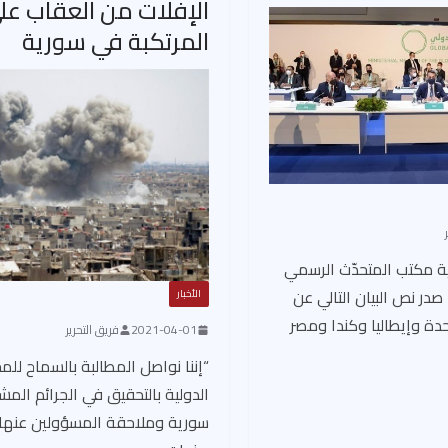
الإفلات من العقاب على
المرتكبة في سورية
كية مكتب المتحدّث الرسمي
28 حزيران/يونيو 2021 صدر نص البيان التالي عن
الأخبار
دة وإيطاليا وكندا ومصر
2021-04-01
فريق التحرير
“إننا نواصل المطالبة بالسماح للم
الدولية بالتحقيق في الجرائم المشت
سورية وملاحقة المسؤولين عنها