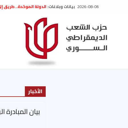
Ski
2026-08-06
بيانات وبلاغات:
الدولة الموحّدة.. طريق إ
t
” تصريح صحفيّ “: تضامن م
تعزية بوفاة المناضل حسن
conten
العام السابق لحزب الاتحاد
الديمقراطي
بلاغ صادر عن اجتماع اللجن
2026
الحرب الأمريكية الإسرائيل
في إيران .. بيان من حزب 
السوري
الأخبار
بيان المبادرة ا