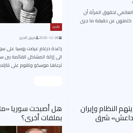
 العالمي لحقوق المرأة أن
ت كلمتهن عن حقيقة ما جرى
الأخبار
2020-12-28
فريق التحرير
راغدة درغام عرضت روسيا على سو
الى إزالة المشاكل القائمة بين سو
ترعاها موسكو وتقوم على تنازلات
Read More
تهم النظام وإيران
هل أصبحت سوريا «ملح
«داعش» شرق
بملفات أخرى؟