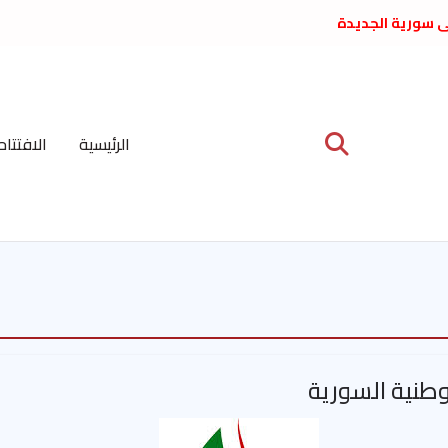
لى سورية الجديدة
ع د. فداء الحوراني
 عبدالعظيم الأمين
 الاشتراكي العربي
ة المركزية نيسان
الرئيسية
الافتتاح
ية على نظام الملالي
الشعب الديمقراطي
لوطنية السورية