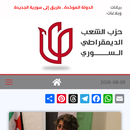
Ski
بيانات
الدولة الموحّدة.. طريق إلى سورية الجديدة
t
وبلاغات:
” تصريح صحفيّ “: تضامن مع د. فداء الحوراني
تعزية بوفاة المناضل حسن عبدالعظيم الأمين
conten
العام السابق لحزب الاتحاد الاشتراكي العربي
الديمقراطي
بلاغ صادر عن اجتماع اللجنة المركزية نيسان
2026
الحرب الأمريكية الإسرائيلية على نظام الملالي
في إيران .. بيان من حزب الشعب الديمقراطي
السوري
2026-08-09
S
Pi
T
Te
F
W
E
h
nt
hr
le
ac
h
m
ar
er
ea
gr
e
at
ail
e
es
ds
a
b
s