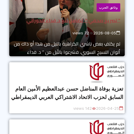
t
m
o
A
وثائق الحزب
ok
p
” تصريح صحفيّ “: تضامن مع د. فداء الحوراني
p
72 views
2026-08-05
لم يكتفِ بعض ناشري الكراهية بالنيل من هذا أو ذاك من
ألوان النسيج السوري، فشرعوا بالنّيل من ” د. فداء
تعزية بوفاة المناضل حسن عبدالعظيم الأمين العام
السابق لحزب الاتحاد الاشتراكي العربي الديمقراطي
142 views
2026-04-25