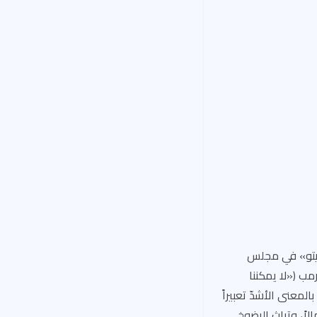
»فيتو» في مجلس
مب («لا يمكننا
لمعنى الأشدّ تعبيراً
اً، وتراث الرضوخ