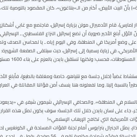
») بأنّ البيت الأبيض، أكثر من الـ»بنتاغون»، كان المقصود بالتوصية تلك،
ل الثالث: في 9 آذار (مارس)، قام الأدميرال مولن بزيارة إسرائيل، فاجتمع مع غابي أ
أنّ الأوّل أبلغ الأخير ضرورة أن تضع إسرائيل النزاع الفلسطيني ـ الإسرائ
 على وضع أمريكا في المنطقة. وفي اليوم إياه ـ يا لمحاسن الصدف وتصا
 الأمريكي، في زيارة رسمية إلى إسرائيل، حيث سيتلقى الصفعة الشهيرة: 
نتنياهو لا ترفض تجميد الم
ستشاط غضباً (خلال جلسة مع نتنياهو، خاصة ومغلقة بالطبع)، فأبلغ الأخي
راً بالنسبة إلينا. وما تفعلونه هنا ينسف أمن قوّاتنا المقاتلة في العر
وبالسلام في المنطقة». والصحافي الإسرائيلي شيمون شيفر، في «يديعوت 
ر، جاء على لسان بايدن خلال تلك الجلسة: سوف يكون لمثل هذه القرارات
ات الأمريكية التي تكافح الإرهاب الإسلامي»!
فصل الرابع: في 16 آذار، يمثل الجنرال بترايوس أمام لجنة القوّات المسلحة في الكونغر
مؤقت، استدعى تاجيل الجلسة)؛ فيقدّم شهادة مكتوبة تقع في 