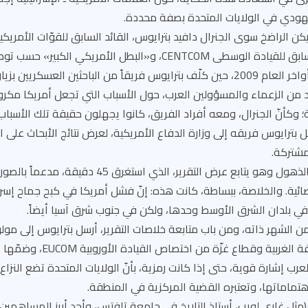
هودي في الولايات المتحدة بصفة محددة.
ن الراضخ سوى الجنرال دافيد بترايوس، القائد السابق للقوّات الأمريك
أفغانستان، والقائد السابق للقيادة الوسطى CENTCOM، و«البطل الأمريكي
الفصل الأول يبدأ من أواخر العام 2009، حين كلّف بترايوس فريقاً من الباحثين العس
د من الزعماء والمسؤولين العرب، حول الأسباب التي تجعل أمريكا مكر
 (يناير) 2010، أرسل بترايوس فريقه إلى وزارة الدفاع الأمريكية، لعرض نتائج الأبحاث ع
مشتركة.
وقيل إنّ الأخير أُصيب بالذهول وهو يتابع عرض التقرير، الذ
حصائية. والخلاصة، ببساطة، كانت هذه: إنّ فشل أمريكا في كبح جماح إسر
 في بلدان الشرق الأوسط وحدها، ولكن في جنوب شرق آسيا أيضاً.
فصل الثاني: في 18 من الشهر ذاته، ومن باب متابعة خلاصات التقرير، أرسل بترايوس إلى 
يوصي فيه بسحب الضفة الغربية وقطا
رب إشارة قوية، حتى إذا كانت رمزية، بأنّ الولايات المتحدة تضع النزاع
هتماماتها، وتعتبره القضية المركزية في المنطقة.
ح (مثل غاري لويب، أستاذ التاريخ في جامعة تافتس، وأحد أبرز المساهمي