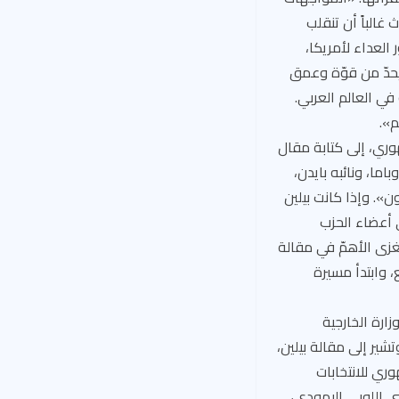
غالباً أن تنقلب
العداء لأمريكا،
يحدّ من قوّة وعمق
ي العالم العربي.
».
وري، إلى كتابة مقال
ما، ونائبه بايدن،
». وإذا كانت بيلين
 أعضاء الحزب
مغزى الأهمّ في مقالة
، وابتدأ مسيرة
ي وزارة الخارجية
شير إلى مقالة بيلين،
ري للانتخابات
رضي اللوبي اليهودي،