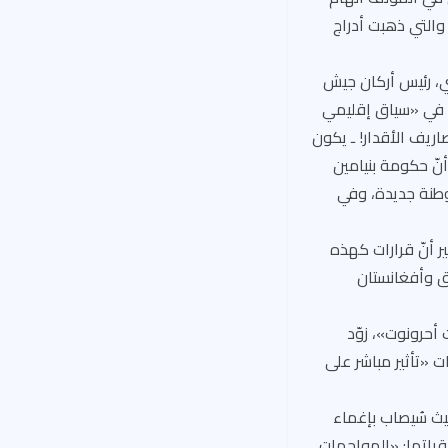
 والتي ذهبت أدراج
شكنازي، رئيس أركان جيش
يلي في «سياق إقليمي
ريف الأقدار! ـ يكون
أنّ حكومة بنيامين
ستوطنات، فحسب؛ ولكنها تستقبل بايدن بالعزم على بناء 1600 مستوطنة جديدة، وفي
ر أنّ قرارات كهذه
اق وأفغانستان
أحرونوت»، زوّد
 «تأثير مباشر على
س (حيث سُيصاب بإغماء
56 صفحة، يقول في إحدى فقراتها: «المواجهات