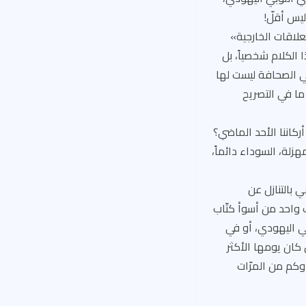
يس أقلّ!
علاقات الخارجية»
الكلام شخصياً، بل
 الصحافة ليست لها
ما في التصريح
ركاننا الأحد الماضي؟
زية؟». ذروة المهزلة، السوداء دائماً،
 بالتنازل عن
واحد من أسوأ كتّاب
ي اليهودي، أو في
كان يومها الأكثر
 وكم من المرّات