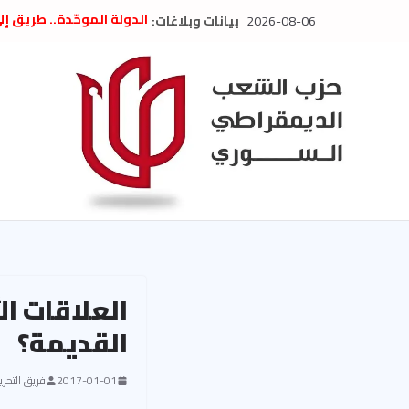
Ski
2026-08-06
بيانات وبلاغات:
الدولة الموحّدة.. طريق إ
t
” تصريح صحفيّ “: تضامن م
تعزية بوفاة المناضل حسن
conten
العام السابق لحزب الاتحاد
الديمقراطي
بلاغ صادر عن اجتماع اللجن
2026
الحرب الأمريكية الإسرائيل
في إيران .. بيان من حزب 
السوري
العلاقات ال
القديمة؟
2017-01-01
فريق التحرير