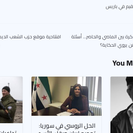
قيم في باريس
كرة بين الماضي والحاضر… أسئلة
افتتاحية موقع حزب الشعب الديم
َن يروي الحكاية؟
ب
You M
الحل الروسي في سوريا:
تداعيات