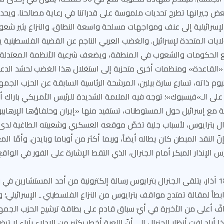
بعض جيرانها تطرح تحديات ملموسة على قدراتنا في رعاية مصالحنا. ويحدث 
الإسرائيلية إلى عنف ومواجهات مسلحة واسعة النطاق. والنزاع يثير شعور 
ايات المتحدة لإسرائيل. والغضب العربي الناجم عن القضية الفلسطينية 
ع الحكومات والشعوب في المنطقة، ويضعف شرعية الأنظمة المعتدلة ف
القاعدة» ومنظمات أخرى متحزبة إلى استغلال هذا الغضب لحشد الدعم
م ذاته، تسارع سارة بيلين، المرشحة الرئاسية السابقة عن الحزب الجمه
 الـ»فيسبوك»؛ توجه فيه الملامة الشديدة للرئيس الأمريكي باراك أوبا
ع إسرائيل حول المستوطنات، تستفيد منها «إيران وحلفاؤها الإرهابيون
رال بترايوس، لأسباب جلية تخصّ موقعه العسكري وشعبيته الطاغية لدى
النقد المبطن كان يطاله أيضاً، وربما أكثر من أوباما وبايدن. وأمّا ال
 الإنذار المبكر أمام الجنرال، الذي التقط الإشارة على الفور في الواقع
الفصل السادس: في 18 آذار، يتلقى الجنرال بترايوس رسالة إلكترونية من أحد المستشارين ف
ابطاً لمقالة تمتدح مواقف بترايوس من النزاع الفلسطيني ـ الإسرائيلي؛ وت
ّ أعلى من الأخيرة في أيّ سباق قادم على بطاقة ترشيح الحزب الجمهو
 أراد لفت أنظار الجنرال إلى أنّ اللعبة أخطر بكثير من الإدلاء بآراء لا ت