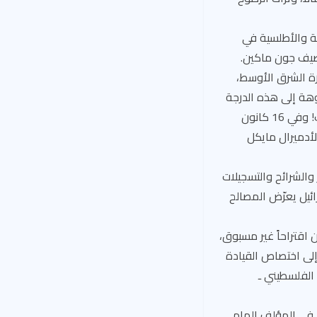
ية والأطلسية في
 الكبير» حسب توصيف جون ماكين.
كريين بزيارة الشرق الأوسط،
وهة إلى هذه الدرجة
في أنظار أبناء المنطقة؛ وكأنّ الجنرال، ومعه أفراد الفريق، كانوا يجهلون حقيقة تلك الأسباب! وفي 16 كانون
لى الأدميرال مايكل
ي استغرق 45 دقيقة، مدعماً بالصور والشرائح والتسجيلات
ائيل يعرّض المصالح
مولن اقتراحاً غير مسبوق،
ع غزّة من اختصاص القيادة الأوروبية EUCOM، وضمّها إلى اختصاص القيادة
 الفلسطيني ـ
ن في المؤلف الهام