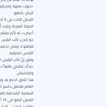
«حروب صليبية إمبريالية
الرياح، بالطبع.
الفص
الدولة العبرية؛ وتردد 
أعرض»، له تأثير مباشر
جو بايدن، نائب الرئيس
القدس الشرقية.
وقيل إنّ نائب الرئيس ا
«بدأت تكتسي طابعاً خطي
والباكستان.
هذا يُلحق الخطر بنا، 
العالم بتفصيل حاسم آخ
السلامة الشخصية للقوّ
ال