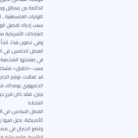
الدائمة بين إسرائيل و
التوترات الفلسطينية ـ 
بسبب إدراك تفضيل الول
الشراكات الأمريكية م
وفي غضون هذا، تلجأ «
الفصل الخامس: في اليو
في صفحتها الشخصية على
بسبب «اختلاق» مشكلة م
قد تعمّدت توفير الجن
الجمهوري يومذاك، فإنّ 
بيلين، فقد كان قرع جرس
الانحناء!
الأمريكية، يحيل فيها ر
وتضع الجنرال في مصاف
الرئاسية. والمستشار هذا