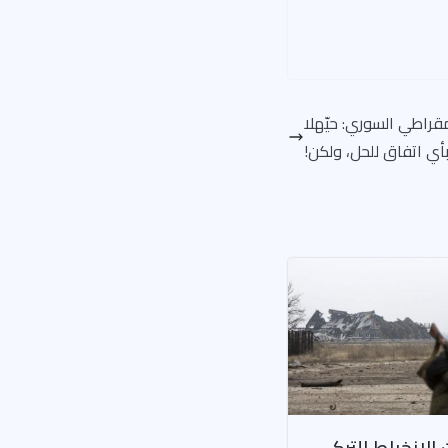
قراطي السوري: حيّهلا
أي اتفاق للحل، ولكن!
 الانخراط التركي