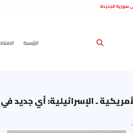
لى سورية الجديدة
ع د. فداء الحوراني
 عبدالعظيم الأمين
 الاشتراكي العربي
ة المركزية نيسان
الرئيسية
الافتتاح
ية على نظام الملالي
الشعب الديمقراطي
أمريكية ـ الإسرائيلية: أي جديد في 