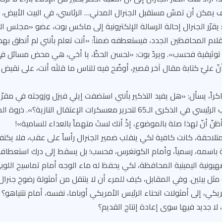
 يمكن أن تمسّ مستقبل الجنرال المدني… الرئاسي، في البيت الأبيض، ل
 يقرّر الجنرال إحالة الرسالة الإلكترونية إلى ماكس بوت، عضو «مجلس ال
ام المحافظين الجدد، فيستعطفه ضمناً: «أنت تعلم بأنني لم أنطق بهذا 
وثيقية فحسب». ويردّ بوت: «لحسن الحظّ، يا أخي، هي محض مسائل في
 عليّ كتابة مقال آخر قصير، أوضّح فيه للناس ما قلتَه أنت، على نقيض 
اكراً، يسأل: «هل يفيد التذكير بأنني استضفت إيلي فيزل وزوجته في مقرّ أ
أو أنني سأكون الخطيب الرئيسي في الذكرى الـ65 لتحرير معسكرات الإعتقال النا
 أظنّ أنّ لهذا صلة بالموضوع، إذْ أنك لستَ متهماً بالعداء للسامية»!
احقة، كانت كافية لكي ينقلب ضمير الجنرال رأساً على عقب، فلا يكتفي
باسمه، رسمياً، وأمام الكونغرس، فحسب؛ بل يسقط إلى درك استعطاف 
يونية اليمينية المحافظة، لكي يحفظ له ماء الوجه أمام تماسيح اللوب
ل بيلين. وفي المقابل، كيف للمرء أن لا ينتقل من أمثولة رضوخ جنرال 
يكي، إلى أمثولات انحناء الرئيس الأمريكي أوباما، نفسه، أمام نتنياهو؟
ا جديد فيها سوى إعادة إنتاج القديم؟