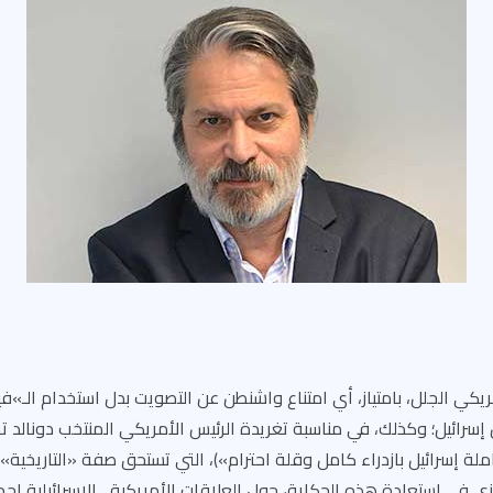
ريكي الجلل، بامتياز، أي امتناع واشنطن عن التصويت بدل استخدام الـ
 إسرائيل؛ وكذلك، في مناسبة تغريدة الرئيس الأمريكي المنتخب دونالد تر
ة إسرائيل بازدراء كامل وقلة احترام»)، التي تستحق صفة «التاريخية» با
في استعادة هذه الحكاية، حول العلاقات الأمريكية ـ الإسرائيلية إجمال