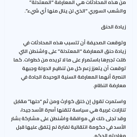
من هذه المحادثات هي المعارضة “المعتدلة”
والشعب السوري “الذي لن ينال منها أي شيء”.
زيادة الحنق
وتوقعت الصحيفة أن تتسبب هذه المحادثات في
زيادة حنق المعارضة “المعتدلة” على واشنطن التي
ظلت تجبرها باستمرار على ما لا تريده من خطوات. كما
توقعت أن يتعزز زعم كل من تنظيم الدولة وجبهة
النصرة أنهما المعارضة السنية الوحيدة الجادة في
معارضة النظام.
واستمرت تقول إن خلق كوارث ومن ثم “حلها” مقابل
تنازلات غربية هي سياسة تتقنها أسرة الأسد جيدا،
وقد تجلى ذلك في موافقة واشنطن على مشاركة بشار
الأسد في حكومة انتقالية لفترة لم يُتفق عليها قبل
مغادرته الحكم.