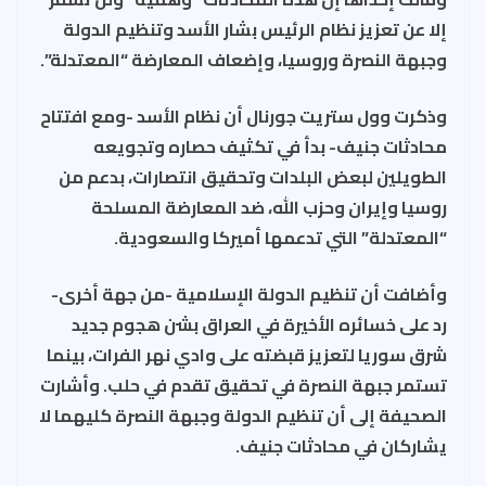
إلا عن تعزيز نظام الرئيس بشار الأسد وتنظيم الدولة
وجبهة النصرة وروسيا، وإضعاف المعارضة “المعتدلة”.
وذكرت وول ستريت جورنال أن نظام الأسد -ومع افتتاح
محادثات جنيف- بدأ في تكثيف حصاره وتجويعه
الطويلين لبعض البلدات وتحقيق انتصارات، بدعم من
روسيا وإيران وحزب الله، ضد المعارضة المسلحة
“المعتدلة” التي تدعمها أميركا والسعودية.
وأضافت أن تنظيم الدولة الإسلامية -من جهة أخرى-
رد على خسائره الأخيرة في العراق بشن هجوم جديد
شرق سوريا لتعزيز قبضته على وادي نهر الفرات، بينما
تستمر جبهة النصرة في تحقيق تقدم في حلب. وأشارت
الصحيفة إلى أن تنظيم الدولة وجبهة النصرة كليهما لا
يشاركان في محادثات جنيف.