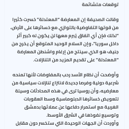
توقعات متشائمة
وقالت الصحيفة إن المعارضة “المعتدلة” خسرت كثيرا
من قوتها التفاوضية بالتوازي مع خسائرها على الأرض،
“لذلك فإن أي اتفاق يُبرم معها لن يكون له كبير أثر
داخل سوريا”، وإن السلام الوحيد المتوقع أن يخرج من
جنيف هو الذي سينتج من إرغام واشنطن المعارضة
“المعتدلة” على تقديم المزيد من التنازلات.
وأوضحت أن نظام الأسد رحب بالمفاوضات لأنها تمنحه
شرعية دولية وفرصا جديدة لانتزاع تنازلات سياسية من
معارضيه، وأن روسيا ترى في هذه المحادثات وسيلة
لتعويض خسائرها الدبلوماسية وسط العقوبات
الغربية مع استمرار دفاعها عن عملائها بدمشق
وتوسيع نفوذها في الشرق الأوسط.
وأوردت أن الجهات الوحيدة التي ستخسر دون مقابل