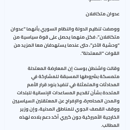
عدوان متكافلان
ووصفت تنظيم الدولة والنظام السوري بأنهما “عدوان
متكافلان”، فكل منهما يحصل على قوة سياسية من
“وحشية الآخر”، حتى عندما يستهدفان معا المزيد من
القوات “المعتدلة”.
وقالت واشنطن بوست إن المعارضة المعتدلة
متمسكة بشروطها المسبقة للمشاركة في
المحادثات والمتمثلة في تنفيذ بنود قرار الأمم
المتحدة بشأن تقديم المساعدات الإنسانية للبلدات
والمدن المحاصرة، والإفراج عن المعتقلين السياسيين
ووقف القصف الجوي للمناطق المدنية، وإن وزير
الخارجية الأميركية جون كيري أكد دعم بلاده لهذه
المطالب.