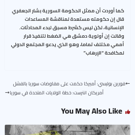
كما أوردت أن ممثل الحكومة السورية بشار الجعفري
قال إن حكومته مستعدة لمناقشة المساعدات
الإنسانية، لكن ليس كشرط مسبق لبدء المحادثات.
وقالت إن أولوية دمشق هي الضغط لتنفيذ قرار
أممي مختلف تماما، وهو الذي يدعو المجتمع الدولي
لمكافحة “الإرهاب”
فورين بوليسي: أميركا حكمت على مفاوضات سوريا بالفشل
أمريكان انترست: خطة الولايات المتحدة في سوريا
You May Also Like