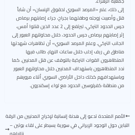
جمعية الزهراء.
إلى ذلك، علم «المرصد السوري لحقوق الإنسان» أن شاباً
قتل وأصيبت زوجته وطفلهما بجراح، جراء إصابتهم برصاص
حرس الحدود التركي، ليرتفع إلى 2 عدد الذين قتلوا أمس،
إثر إصابتهم برصاص حرس الحدود، خلال محاولتهم العبور إلى
الجانب التركي. وعلم المرصد السوري» أن تظاهرات شهدتها
مناطق في ريف إدلب خلال ساعات النهار، طالب فيها
المتظاهرون القوات التركية بالتوقف عن قتل المدنيين. كما
ندد المتظاهرون باستهداف المدنيين خلال محاولتهم العبور
وباستهدافهم كذلك داخل الأراضي السوري أثناء مرورهم
من منطقة كفرلوسين الحدود مع لواء إسكندرون.
الأمم المتحدة تدعو إلى هدنة إنسانية لإخراج المدنيين من الرقة
التباين حول الوجود الإيراني في سورية يسيطر على لقاء بوتين –
نتانياهو