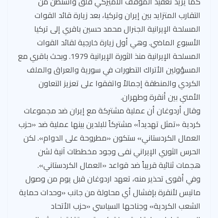
كما يزيد تعقيد الموقف الأميركي قلق واشنطن من
التقارب المتزايد بين إيران وتركيا، بعد زيارة قائد القوات
المسلحة الإيرانية الجنرال محمد حسين باقري إلى تركيا
الأسبوع الماضي. وهي أول زيارة خارجية لقائد القوات
المسلحة الإيرانية منذ الثورة الإيرانية 1979. وبحث باقري مع
المسؤولين الأتراك التطورات في سورية والعراق والملف
الكردي والمنطقة إجمالاً واتفقوا على تعزيز التعاون
الأمني بين أنقرة وطهران.
وقال أردوغان أن عملية مشتركة مع إيران ضد مجموعات
كردية «تمثل تهديداً» مشتركاً للبلدين بينها عملية ضد «حزب
العمال الكردستاني» ستكون «مطروحة على الدوام». لكن
الحرس الثوري الإيراني نفى وجود مخططات آنية لشن
هجمات ثنائية قريباً ضد قواعد «العمال الكردستاني».
وفي أقوى تحذير منه، تعهد اردوغان قبل يوم من وصول
ماتيس لأنقرة بإفشال أي محاولة من جانب «وحدات حماية
الشعب الكردية» وجناحها السياسي «حزب الأتحاد