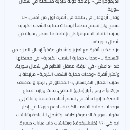
الديموقراطي» لإقامة دولة كردية مستقلة في شمال
سورية.
وقال أردوغان في كلمة في أنقرة أول من أمس: «لا
نسمح ولن نسمح مطلقاً لوحدات حماية الشعب الكردية
وحزب الاتحاد الديموقراطي بإقامة ما يسمى بدولة في
شمال سورية».
وزاد غضب أنقرة مع تعزيز واشنطن مؤخراً إرسال المزيد من
الأسلحة لـ «وحدات حماية الشعب الكردية» في معركتها
ضد «داعش» في الرقة، معقل التنظيم في شمال سورية.
وتعتبر أنقرة «وحدات حماية الشعب الكردية» مرتبطة بـ
«حزب العمال الكردستاني» المحظور في تركيا والمصنف
«إرهابياً». وفي أيار (مايو) الماضي، قالت وزارة الدفاع
الاميركية إنها بدأت في تسليم أسلحة خفيفة وآليات إلى
«وحدات حماية الشعب الكردية» لدعم دورها في إطار
«قوات سورية الديموقراطية». وتشمل الأسلحة رشاشات
ايه كي-47 (كلاشنيكوف) ورشاشات ذات عيارات صغيرة.