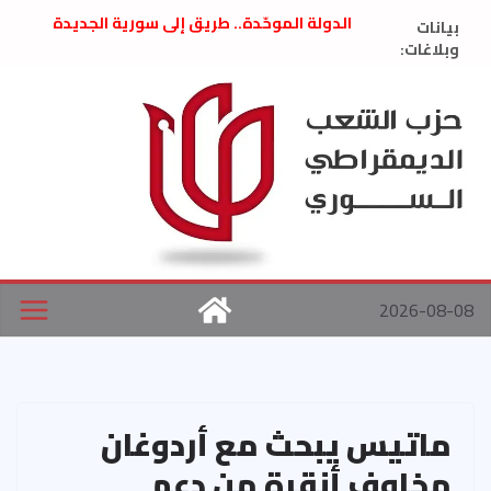
Ski
بيانات
الدولة الموحّدة.. طريق إلى سورية الجديدة
t
وبلاغات:
” تصريح صحفيّ “: تضامن مع د. فداء الحوراني
تعزية بوفاة المناضل حسن عبدالعظيم الأمين
conten
العام السابق لحزب الاتحاد الاشتراكي العربي
الديمقراطي
بلاغ صادر عن اجتماع اللجنة المركزية نيسان
2026
الحرب الأمريكية الإسرائيلية على نظام الملالي
في إيران .. بيان من حزب الشعب الديمقراطي
السوري
2026-08-08
ماتيس يبحث مع أردوغان
مخاوف أنقرة من دعم