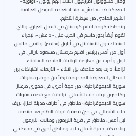
وقال مسؤولون أميركيون الثلثاء إنهم يولون «أولوية»
للمعركة ضد «داعش»، منذ استعادة الموصل العراقية
الشهر الماضي من سيطرة التنظيم.
وتخطط حكومة اقليم كردستان في شمال العراق، والتي
تقوم أيضاً بدور حاسم في الحرب على «داعش»، لإجراء
استفتاء حول الاستقلال في أيلول (سبتمبر). والتقى ماتيس
أول من أمس برئيس اقليم كردستان مسعود بارزاني في
اربيل وأعرب عن معارضة الولايات المتحدة الاستفتاء.
تزامناً، دارت بعد منتصف ليل الثلثاء – الأربعاء، اشتباكات بين
الفصائل المعارضة المدعومة تركياً من جهة، و «قوات
سورية الديموقراطية» من جهة أخرى، في محوري مرعناز
وكلجبرين بريف حلب الشمالي، ترافقت مع قصف «قوات
سورية الديموقراطية» مناطق في أطراف مدينة اعزاز، بريف
حلب الشمالي. في حين قصفت قوات النظام بعد منتصف
ليل أمس، مناطق في قرية الليرمون وصالات الليرمون
وبلدة كفر حمرة شمال حلب، ومناطق أخرى في محيط حي