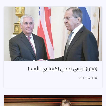
{فيتو} روسي يحمي {كيماوي الأسد}
2017-04-13