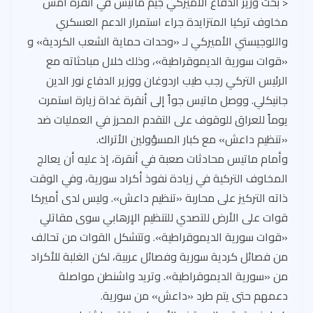
< بحث وزير الدفاع الأميركي جيم ماتيس في أنقرة أمس
مخاوف تركيا المتزايدة جراء استمرار الدعم العسكري
واللوجيستي الأميركي لـ «وحدات حماية الشعب الكردية» و
«قوات سورية الديموقراطية»، وذلك خلال مباحثاته مع
الرئيس التركي رجب طيب اردوغان ووزير الدفاع نور الدين
جانيكلي. ووصل ماتيس جواً إلى أنقرة غداة زيارة استمرت
يوماً للعراق للوقوف على التقدم المحرز في العمليات ضد
«تنظيم داعش» مع كبار المسؤولين الأتراك.
وأمام ماتيس محادثات صعبة في أنقرة، إذ عليه أن يعالج
المخاوف التركية في زيادة نفوذ أكراد سورية، وفي الوقت
ذاته التركيز على محاربة «تنظيم داعش». وليس لدى أميركا
قوات على الأرض للتصدي للتنظيم الإرهابي سوى مقاتلي
«قوات سورية الديموقراطية». وتتشكل القوات من تحالف
من فصائل كردية سورية وفصائل عربية، لكن الغلبة للأكراد
من «سورية الديموقراطية». وتريد واشنطن مواصلة
دعمهم حتى يتم طرد «داعش» من سورية.