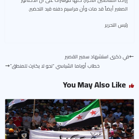
إرادة المناضلين الأحرار، كلّها مؤشرات على أن الدكتاتور
الصغير أيضاً قد مات وأن مراسيم دفنه قيد التحضير.
رئيس التحرير
في ذكرى استشهاد سمير القصير
خطاب أوباما السّياسي “نحو لا يكترث للمنطق”
You May Also Like