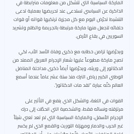
الماركة السياسية التي تتشكل من معلومات مترابطة في
الذاكرة عن السياسي تستدعى عند تحريضها بعملية تدعى
التنشيط تحرّض اليوم مع كل مجزرة ترتكبها قواته أو قوات
حلفائه لتجعل منها ماركة مرتبطة بالجريمة والظلم وتشريد
السوريين في بقاع الأرض.
ويحرّضها تزامن خطابه مع ذكرى وفاة الأسد الأب، لكي
تصبح ماركة مطبوعاً عليها شعار الإجرام العريق الممتد من
الدكتاتور إلى وريثه، ويحرّضها أيضاً ذكرى مداخلة المناضل
الوطني الكبير رياض الترك منذ ستة عشر عاماً عندما أسمع
العالم كلّه عبارة “لقد مات الدكتاتور”.
الفوات في اللغة، والشكل الذي ينفع في التأثير على
مرتزقته ونسائه فقط، والشخصية التي انحطّت إلى درك
الإجرام الأسفل، والماركة السياسية التي لم تعد تعني شيئاً
غير الحرب والدمار ومهزلة التوريث والقمع الذي لم يكسر