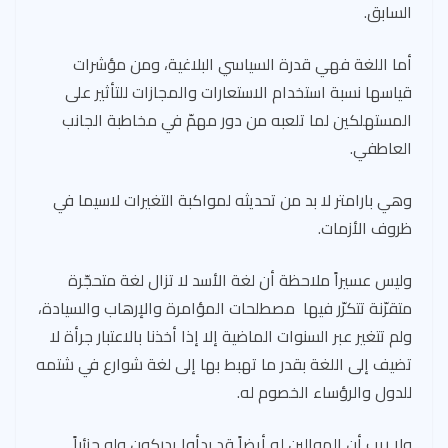
السابق.
أما اللغة فهي قدرة السياسي البلاغية، ومن مؤشرات
قياسها نسبة استخدام الاستعارات والمجازات للتأثير على
المستهلكين لما تلعبه من دور مهمّ في مخاطبة الجانب
العاطفي.
وهي بارامتر لا بد من تحديثه لمواكبة التغيرات لاسيما في
ظروف الأزمات.
وليس عسيراً ملاحظة أن لغة الأسد لا تزال لغة متحجّرة
متقرّنة تتكرّر فيها مصطلحات المؤامرة والإرهاب والسيادة،
ولم تتغير عبر السنوات الماضية إلا إذا أخذنا بالاعتبار جرأة لا
تضيف إلى اللغة بقدر ما تهبط بها إلى لغة شوارع في شتمه
للدول والرؤساء الخصوم له.
ولا ريب أن الموالين له أيضاً قد بدأوا يدركون ولو جزئياً