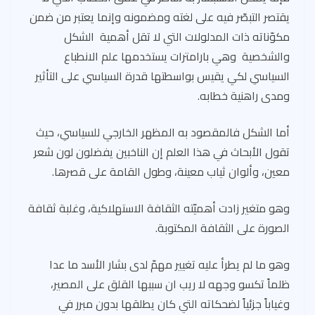
يقتصر التبصّر فيه على لغته ومضمونه وإنما يعتبر من ضمن
مكوّناته ذات المدلولات التي لا تقل أهمية الشكل
والشخصية وهي بارامترات يستخدمها علم الانطباع
السياسي لكي يقيس بواسطتها قدرة السياسي على التأثير
ومدى راهنية خطابه.
أما الشكل فالمقصود به المظهر الخارجي للسياسي، حيث
تقول الأبحاث في هذا العلم إن الناخبين يفضلون لون شعر
معين، وألوان ثياب معينة، وطول القامة على قصرها.
وهو متغير زادت أهميّته الثقافة الاستهلاكية، وغلبة ثقافة
الصورة على الثقافة المكتوبة.
وهو ما لم يطرأ عليه تغيير مهمّ لدى بشار الأسد ما عدا
ظلماً تكسو وجهه لا ريب ان سببها القلق على المصير،
وغياباً جزئياً لضحكاته التي كان يطلقها بدون مبرر في