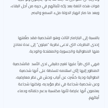
فوات هذه اللغة بعد زجّه لأبنائهم في حربه من أجل البقاء،
وبعد ما صار انهيار الدولة ملء السمع والبصر.
بالنسبة إلى البارامتر الثالث وهو الشخصية فقد صنّفتها
إحدى النظريات التي تدعى نظرية “ميلون” إلى عدة نماذج
منها الانطوائية والجسورة والمنفتحة والودية.
فهي التي طرأ عليها تغيير حقيقي لدى الأسد فالشخصية
المنظور إليها إبّان استلامه للسلطة على أنها شخصية
انطوائية ودية كشّرت عن أنياب وحش في نظر معارضيه،
وعن شخصية شجاعة في نظر مؤيديه، ولكنها شجاعة
يعلمون أنها عارضة لأنها مكتسبة بدعم حلفائه ودماء
أبنائهم.