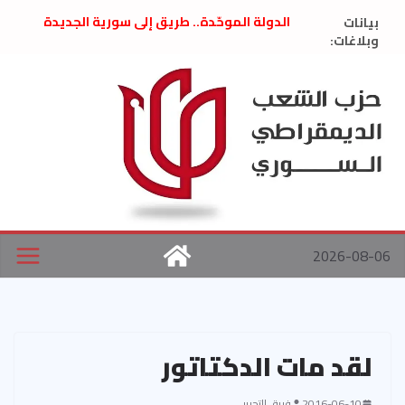
Ski
بيانات
الدولة الموحّدة.. طريق إلى سورية الجديدة
t
وبلاغات:
” تصريح صحفيّ “: تضامن مع د. فداء الحوراني
تعزية بوفاة المناضل حسن عبدالعظيم الأمين
conten
العام السابق لحزب الاتحاد الاشتراكي العربي
الديمقراطي
بلاغ صادر عن اجتماع اللجنة المركزية نيسان
2026
الحرب الأمريكية الإسرائيلية على نظام الملالي
في إيران .. بيان من حزب الشعب الديمقراطي
السوري
2026-08-06
لقد مات الدكتاتور
2016-06-10
فريق التحرير