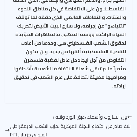
الفلسطينيون على الانتفاضة في كل مناطق اللجوء
والشتات، والتعاطف العالمي الذي حققه لما توقف
“نتنياهو” عن إجرامه، ولا سارع البيت الأبيض لتحريك
المياه الراكدة ووقف التدهور. فالتظاهرات المؤيدة
لحقوق الشعب الفلسطيني هي وحدها من أعادت
للقضية الفلسطينية ألقها من جديد. ولن يكون
التفاوض من أجل ايجاد حل عادل لقضية فلسطين
مثمراً مالم تبقى شعلة الانتفاضة الشعبية بأهدافها
ومراميها مضيئةً لتحافظ على عزم الشعب في تحقيق
إرادته.
بين الساروت وأسماء ₍عبق الورد ونتنه ₎
بلاغ صادر عن اجتماع اللجنة المركزية لحزب الشعب الديمقراطي
السوري حزيران ٢٠٢١