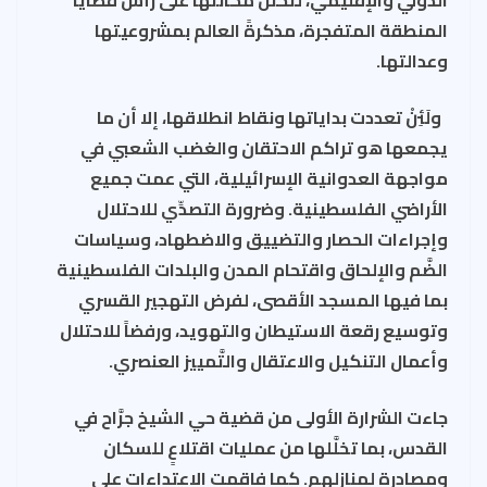
المنطقة المتفجرة، مذكرةً العالم بمشروعيتها
وعدالتها
.
ولَئِنْ تعددت بداياتها ونقاط انطلاقها، إلا أن ما
يجمعها هو تراكم الاحتقان والغضب الشعبي في
مواجهة العدوانية الإسرائيلية، التي
عمت جميع
الأراضي الفلسطينية. وضرورة التصدِّي للاحتلال
وإجراءات الحصار والتضييق والاضطهاد، وسياسات
الضَّم والإلحاق واقتحام المدن والبلدات الفلسطينية
بما فيها المسجد الأقصى، لفرض التهجير القسري
وتوسيع رقعة الاستيطان والتهويد، ورفضاً للاحتلال
وأعمال التنكيل والاعتقال والتَّمييز العنصري
.
جاءت الشرارة الأولى من قضية حي الشيخ جرَّاح في
القدس، بما تخلَّلها من عمليات اقتلاعٍ للسكان
ومصادرةٍ لمنازلهم. كما فاقمت الاعتداءات على