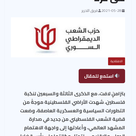
2021-05-28
فريق التحرير
الافتتاحية
استمع للمقال
بتزامنٍ لافت، مع الذكرى الثالثة والسبعين لنكبة
فلسطين، شهدت الأراضي الفلسطينية موجةً من
التطورات السياسية والعسكرية العاصفة، وضعت
قضية الشعب الفلسطيني من جديد في صدارة
المشهد العالمي، وأعادتها إلى واجهة الاهتمام
الدولي والإقليمي، لتحتل مكانتها على رأس قضايا