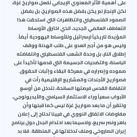
على أهمية الأثر المعنوي الإيجابي لفعل صواريخ غزة،
لكن الإنجاز لم يكن بفضل هذه الصواريخ، بل بفضل
الصمود الفلسطيني والتظاهرات التي استحقت هذا
التعاطف العالمي الجديد، الذي اخترق الأوساط
المؤيدة تاريخياً لإسرائيل وللأوساط اليهودية أيضاً.
وليس هو من أجبر العدو على طلب الهدنة ووقف
إطلاق النار، بل وحدة الشعب الفلسطيني وانتفاضته
الباسلة، والتضحيات الجسيمة التي قدمها تأكيداً على
صموده وإصراره في معركة البقاء وإثبات الحقوق.
فصواريخ الأجندات والمشاريع الإقليمية رأت في
انتفاضة القدس فرصتها السانحة، لتدخل من أوسع
الأبواب سعياً وراء الاستثمار السياسي والأيديولوجي،
ولتقرر أن ما بعد صواريخ غزة ليس كما قبلها وأن
مفاوضات الاتفاق النووي في فيينا تحتاج إلى إعلان
باهر ونصر سريع، ولاسيما بعد احتدام الجدل حول برنامج
إيران الصاروخي وملف تدخلاتها في المنطقة. فلا بد