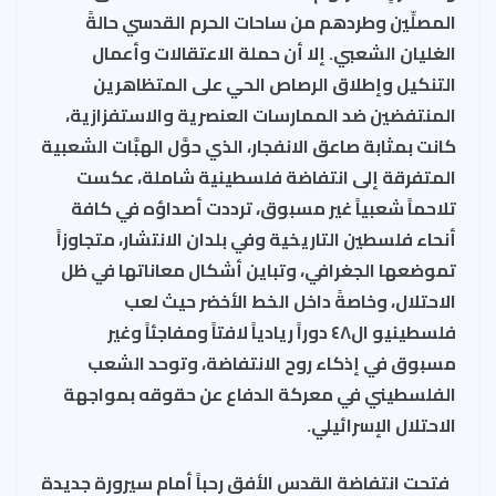
المصلِّين وطردهم من ساحات الحرم القدسي حالةً
الغليان الشعبي. إلا أن حملة الاعتقالات وأعمال
التنكيل وإطلاق الرصاص الحي على المتظاهرين
المنتفضين ضد الممارسات العنصرية والاستفزازية،
كانت بمثابة صاعق الانفجار، الذي حوَّل الهبَّات الشعبية
المتفرقة إلى انتفاضة فلسطينية شاملة، عكست
تلاحماً شعبياً غير مسبوق، ترددت أصداؤه في كافة
أنحاء فلسطين التاريخية وفي بلدان الانتشار، متجاوزاً
تموضعها الجغرافي، وتباين أشكال معاناتها في ظل
الاحتلال، وخاصةً داخل الخط الأخضر حيث لعب
فلسطينيو ال٤٨ دوراً ريادياً لافتاً ومفاجئاً وغير
مسبوق في إذكاء روح الانتفاضة، وتوحد الشعب
الفلسطيني في معركة الدفاع عن حقوقه بمواجهة
الاحتلال الإسرائيلي
.
فتحت انتفاضة القدس الأفق رحباً أمام سيرورة جديدة