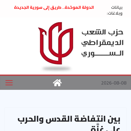
Ski
بيانات
الدولة الموحّدة.. طريق إلى سورية الجديدة
t
وبلاغات:
” تصريح صحفيّ “: تضامن مع د. فداء الحوراني
تعزية بوفاة المناضل حسن عبدالعظيم الأمين
conten
العام السابق لحزب الاتحاد الاشتراكي العربي
الديمقراطي
بلاغ صادر عن اجتماع اللجنة المركزية نيسان
2026
الحرب الأمريكية الإسرائيلية على نظام الملالي
في إيران .. بيان من حزب الشعب الديمقراطي
السوري
2026-08-08
بين انتفاضة القدس والحرب
على غزَّة