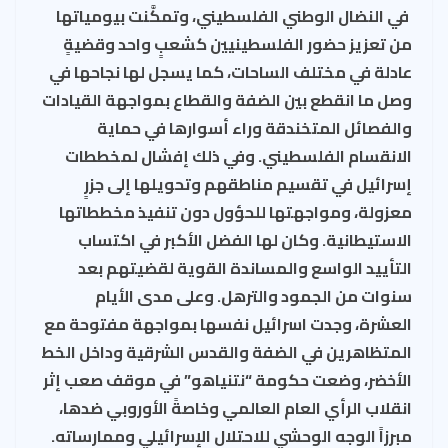
في النضال الوطني الفلسطيني، وتمكَّنت بيومياتها
من تعزيز حضور الفلسطينيين كشعبٍ واحد وقضيةٍ
عادلة في مختلف الساحات، كما يسجل لها نجاحها في
وصل ما انقطع بين الضفة والقطاع بمواجهة القيادات
والفصائل المتخندقة وراء أسوارها في حماية
الانقسام الفلسطيني. وفي ذلك إفشال لمخططات
إسرائيل في تقسيم مناطقهم وتحويلها إلى جزرٍ
معزولة، ومواجهتها للحؤول دون تنفيذ مخططاتها
الاستيطانية. وكان لها الفضل الأكبر في اكتساب
التأييد الواسع والمساندة القوية لقضيتهم بعد
سنوات من الجمود والترهل. وعلى مدى الأيام
العشرة، وجدت اسرائيل نفسها بمواجهة مفتوحة مع
المتظاهرين في الضفة والقدس الشرقية وداخل الخط
الأخضر، وضعت حكومة “نتنياهو” في موقف صعب إثر
انقلاب الرأي العام العالمي وخاصةً الأوروبي ضدها،
مبرزاً الوجه الوحشي للاحتلال الإسرائيلي وممارساته.