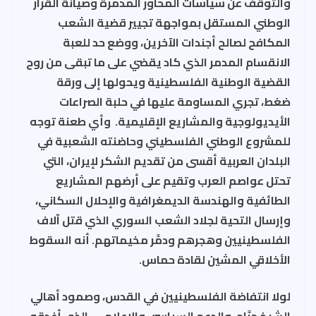
والتوقف عن سياسات المحاور المدمرة وصيانة القرار
الوطني المستقل بمواجهة تجيير قضية الشعب
المكافح لصالح أجندات الآخرين، ووضع حد للعبة
الانقسام المدمر الذي كاد يقضي على ما تبقى من روح
القضية الوطنية الفلسطينية ويحولها إلى ورقة
ضغط، تجري المساومة عليها في حلبة الصراعات
الأيديولوجية والمشاريع الإقليمية. وأي طعنة توجه
للمشروع الوطني الفلسطيني وحاضنته الشعبية في
البلدان العربية أقسى من تقديم الشكر لإيران، التي
تحتل عواصم العرب وتقيم على أرضهم المشاريع
الطائفية والهندسة الديمغرافية والإحلال السكاني،
وإرسال التحية لجلاد الشعب السوري الذي قتل آلاف
الفلسطينيين وهجرهم ودمَّر مخيماتهم
.
أنه السقوط
الأخلاقي المشين لقادة حماس.
لولا انتفاضة الفلسطينيين في القدس، وصمود أهالي
الشيخ جرَّاح، والدعم السياسي والإعلامي، الذي أغدقه