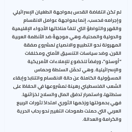
لم تكن انتفاضة القدس بمواجهة الطغيان الإسرائيلي
وإجرامه فحسب، إنما بمواجهة عوامل الانقسام
والقهر والتواطؤ التي تلفُّ مناخاتها الأجواء الإقليمية
والدولية والمحلية، وهي موجهةٌ ضد الأنظمة العربية
المهرولة نحو التطبيع والانصياع لمشروع صفقة
القرن، وضد سياسات التنسيق الأمني ومخلفات
“أوسلو”، ورفضاً للخضوع للإملاءات الأمريكية
والإسرائيلية. وهي تحمِّل السلطة وحماس
المسؤولية الكاملة عن حالة الانقسام والتنابذ وإبقاء
الشعب الفلسطيني رهينة لمشروعها في الحفاظ على
سلطتها، واستمرار تدفق المال والسلاح لخزائنها.
فهي بحمولتها وزخمها الثوري امتدادٌ لثورات الربيع
العربي التي حملت طموحات التغيير نحو رحاب الحرية
والكرامة والعدالة
.