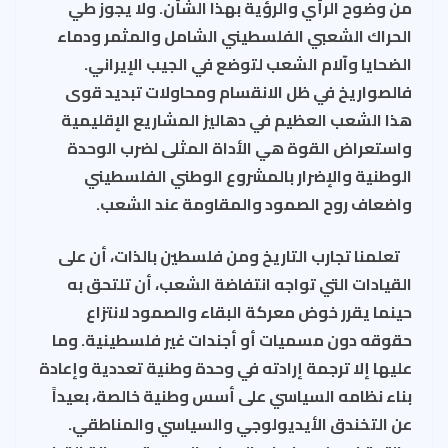
من وضوح الرأي والرؤية بهذا الشأن. ولا يجوز طي
الحراك الشعبي الفلسطيني الشامل والمثمر ودماء
الضحايا وآلام الشعب لتوضع في الجيب الإيراني.
فالصواريخ في ظل الانقسام ومحاولات تبديد قوى
هذا الشعب العظيم في دهاليز المشاريع الإقليمية
واستعراض القوة هي الأداة المثلى لضرب الوحدة
الوطنية والإضرار بالمشروع الوطني الفلسطيني
واضعاف روح الصمود والمقاومة عند الشعب.
تعلمنا تجارب التاريخ ومن فلسطين بالذات، أن على
القيادات التي تواجه انتفاضة الشعب، أن تلتحق به
حينما يقرر خوض معركة البقاء والصمود لانتزاع
حقوقه دون مسميات أو أجندات غير فلسطينية. وما
عليها إلا ترجمة إرادته في وحدة وطنية تعددية وإعادة
بناء نظامه السياسي على أسس وطنية خالصة، بعيداً
عن التخندق الأيديولوجي والسياسي والمناطقي.