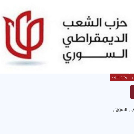
ر
وثائق الحزب
طي السوري