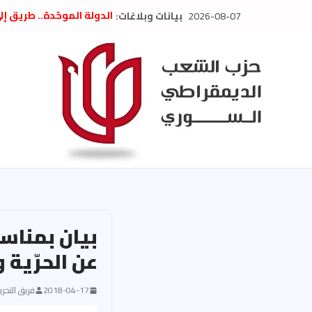
Ski
2026-08-07
بيانات وبلاغات:
الدولة الموحّدة.. طريق إ
t
” تصريح صحفيّ “: تضامن م
تعزية بوفاة المناضل حسن
conten
العام السابق لحزب الاتحاد
الديمقراطي
بلاغ صادر عن اجتماع اللجن
2026
الحرب الأمريكية الإسرائيل
في إيران .. بيان من حزب 
السوري
بيان بمناسب
عن الحرّية 
2018-04-17
فريق التحرير