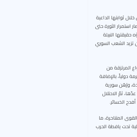
افة، من خلال ثوابتها الداعية
ر استمرار الثورة حتى
ه حقيقتها النبيلة
لن تزيد الشعب السوري
واع المرتزقة من
 دولياً، بالإضافة
ة، ورَهَن سورية
ّها، ثمّ الاحتلال
أفدح الخسائر.
لقوى المتناحرة، ما
لية تحت يافطة الحرب