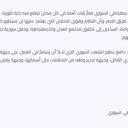
يمقراطي السوري نعتزّ بثبات أهلنا في كل مكان ترتفع فيه راية الثور
طريق النصر، وأن النظام وقوى الاحتلال التي يعتمد عليها لن تستطيع 
كرامة، الساعين إلى تحقيق مجتمع العدل والديمقراطية، وجعل سورية لج
هم.
 دافع عظيم للشعب السوري الذي لا بدّ أن يستمرّ في العمل على جبهة ت
ي القاتل، وجبهة تحرير وطنه من الاحتلالات بكل أسمائها، وجبهة رفض الت
طي السوري