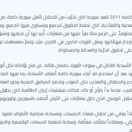
قامت ثورة الحرية والكرامة 2011 لتعيد سورية التي تحرّرت من الاحتلال لأهل سورية ك
مدنية والتعدّدية، التي تحفظ الحقوق للجميع ويتساوى فيها الجميع. وصا
حتوماً، على الرغم ممّا طرأ عليها من متغيّرات، أُريد لها أن تحرفها وتشوّ
إنجاز مهمّاتها. ومثل الثورات الكبرى في التاريخ، مرّت وتمرّ بمنعطفات 
ً على تحقيق الحرّية والعدالة والمساواة.
 الأسدية القاتل في سنوات الثورة، لضمان بقائه، عن فتح بوّاباته لكل أن
 بعد أن استخدم ضد أبناء سورية كافة أصناف الأسلحة، بما فيها المحرمة
جير والاعتقال والتعذيب حتى الموت، وتدمير المرافق الصحية ودور العباد
ب، عندما بدأ يترنّح أو كاد، فكانت ميليشيات إيران الطائفية التي يطول عد
الاحتلال الروسي الذي خلق متغيّرات على الأرض ألحقت بالسوريين وثورتهم 
اً يعاني من احتلال متعدّد الجنسيات، ومساحة مترامية الأطراف لنفوذ ا
ولي، ومفتاحاً لملفّات معلّقة، وساحة لتصفية الحسابات الإقليمية والدو
.