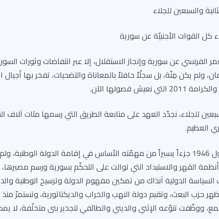
ثانية والسبعين للجلاء
اء كل القوات الأجنبيّة عن سورية
مر الفرنسي عن سورية وإنجاز الاستقلال، إلا عبر انتفاضات وثورات السور
ان، ولم يكن مِنّة، بل سجلّاً حافلاً بالمعاناة والتضحيات، تفخر بها أجيال
 نعيش فصولها الآن.
سبعين للجلاء، نجدّد العهد على متابعة الطريق التي رسمها مئات آلاف ا
ري العظيم.
لقد أنجز الاستقلال الأول 1946 جزءاً يسيراً من مهمّته الأساس في إقامة الدولة الوطن
وأنظمة القهر والاستبداد التي توالت على التحكّم بسورية ورسم مصيرها، 
 السياسة الدولية آنذاك من تمكين مفهوم الدولة وترسيخ الوطنية والدي
ع، ووظّفت تنوّعه الإثني والديني والطائفي لتجذير بنى متخلّفة، لا يمك