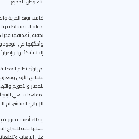
بناء وطن للجميع.
لدولة الديمقراطية وال
تحقيق أهدافها قدَرَاً م
وأحقّيّتها في الوجود و
إلا تمسّكاً بها وإصرارا
لم يتورّع نظام العصابة
مشارق الأرض ومغاربها،
للحصار والتجويع والته
بمعاهدات، هي للبيع أقر
الإيرانيّ المباشر، ثم 
وبذلك أصبحت سورية بلد
جعلها حلبة للصراع الد
على الإرهاب وتنظيماته