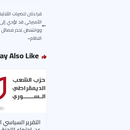
قراءتان للضربات الثلاث
الأميركي قد تؤدي إلى
وواشنطن تحذر فصائل ا
النظام»
ay Also Like
التقرير السياسي ا
عن اجتماع اللجنة