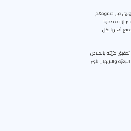
ة، ونرى في صمودهم
كسر إرادة صمود
ميع أهلها بكل
حقيق حرّيّته بالخلاص
بعيّة والارتهان لأيّ