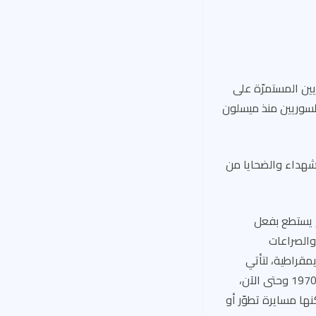
يين المستمرّة على
 السوريين منذ ميسلون
لشهداء والضحايا من
ية، ولم يستطع بفعل
والصراعات
مقراطية، لتأتي
العصابة الأسدية على ظهر حزب البعث، وتقيم دولة النهب والخراب والديكتاتورية، وتستمرّ منذ 1970 وحتى الآن،
نها مسايرة تطوّر أو