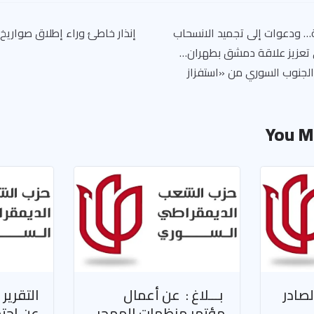
ية… ودعوات إلى تجميد الانسحاب
إنذار خاطئ وراء إطلاق صواريخ
 تعزيز علاقة دمشق بطهران…
لجنوب السوري من «استفزاز
You M
لصادر
بـــلاغ : عن أعمال
التقرير
مؤتمر منظمات المهجر
عن اجتم