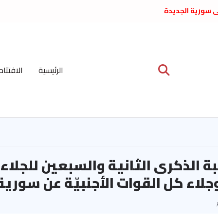
لى سورية الجديدة
ع د. فداء الحوراني
 عبدالعظيم الأمين
 الاشتراكي العربي
ة المركزية نيسان
الرئيسية
الافتتاح
ية على نظام الملالي
الشعب الديمقراطي
ة الذكرى الثانية والسبعين للجلاء: 
وجلاء كل القوات الأجنبيّة عن سورية