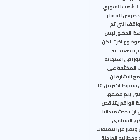
 للشعب السوري
 بخصوص المسار
واقف التي تم
هذا الحضور ليس
القرار ٢٢٥٤ قبل الخوض في اي موضوع اخر” . لكن
م بتصعيد غير
ورا في استهانة
ف المكثفة على
ع الإشارة ان
المستهدفين بالقصف هم المدنيون السوريون والمنشآت المدنية الامر الذي أدى الى سقوط اكثر من ١٥
لتي يتم قصفها
ا الواقع يتناقص
ترض ان يحدث ميدانيا
طق السياسي
 وتعبر عن التطلعات
ومطالبه العاجلة