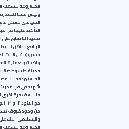
المشروعة للشعب ال
وليس فقط للمعارضة”.
السياسي بشكل عام و
التأكيد عليها من ق
الواقع الراهن لا ‘ي
مسبوق في الاعتداءا
واضحة بالعملية الس
مدينة حلب وخاصة ري
شهيد في قرية حريتا
ماينسف مرة اخرى ال
مع ا
من وجود ظروف تساه
والإسلامي . بناء عل
المشروعة للشعب الس