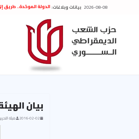
Ski
2026-08-08
بيانات وبلاغات:
الدولة الموحّدة.. طريق إ
t
” تصريح صحفيّ “: تضامن م
تعزية بوفاة المناضل حسن
conten
العام السابق لحزب الاتحاد
الديمقراطي
بلاغ صادر عن اجتماع اللجن
2026
الحرب الأمريكية الإسرائيل
في إيران .. بيان من حزب 
السوري
بيان الهيئة
2016-02-02
هيئة التحرير