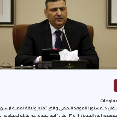
لمفاوضات
فان ديمستورا الموفد الاممي والتي تعتبر وثيقة اممية ارسلها ل
جنيف تحدث السيد ديمستورا عن البندين ١٢ و ١٣ على “انها حقوق غير ق