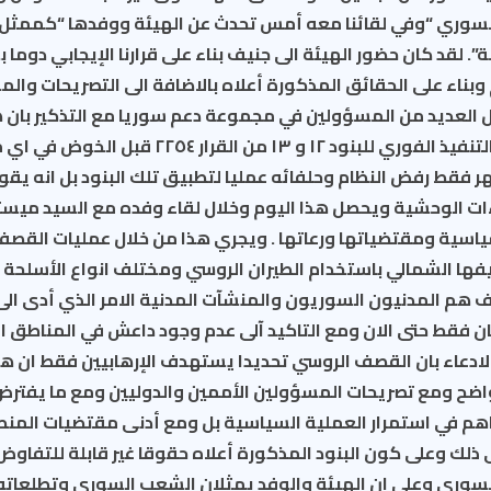
سوري “وفي لقائنا معه أمس تحدث عن الهيئة ووفدها “كممثل
 لقد كان حضور الهيئة الى جنيف بناء على قرارنا الإيجابي دوما
بناء على الحقائق المذكورة أعلاه بالاضافة
الى التصريحات والم
بل العديد من المسؤولين في مجموعة دعم سوريا مع التذكير بان 
تحديدا للاتفاق على التنفيذ الفوري للبنود ١٢ و ١٣ من 
ظهر فقط رفض النظام وحلفائه عمليا لتطبيق تلك البنود بل انه يقو
ت الوحشية ويحصل هذا اليوم وخلال لقاء وفده مع السيد ميست
ياسية ومقتضياتها ورعاتها . ويجري هذا من خلال عمليات القص
فها الشمالي باستخدام الطيران الروسي ومختلف انواع الأسلحة م
ن فقط حتى الان ومع التاكيد آلى عدم وجود داعش في المناطق ا
ادعاء بان القصف الروسي تحديدا يستهدف الإرهابيين فقط ان هذ
لبنود ١٢ و ١٣ الواضح ومع تصريحات المسؤولين الأممين والدوليين ومع ما يف
م في استمرار العملية السياسية بل ومع أدنى مقتضيات المن
ى ذلك وعلى كون البنود المذكورة أعلاه حقوقا غير قابلة للتفاوض
وري وعلى ان الهيئة والوفد يمثلان الشعب السوري وتطلعاته 