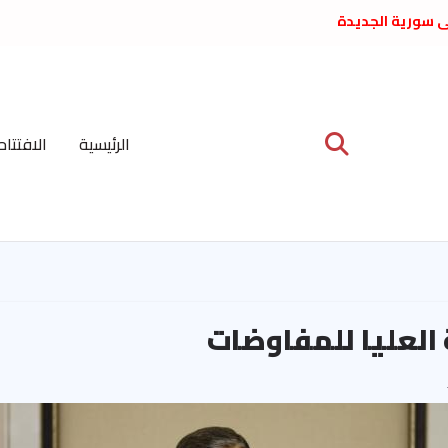
لى سورية الجديدة
ع د. فداء الحوراني
 عبدالعظيم الأمين
 الاشتراكي العربي
ة المركزية نيسان
الرئيسية
الافتتاح
ية على نظام الملالي
الشعب الديمقراطي
 العليا للمفاوضات