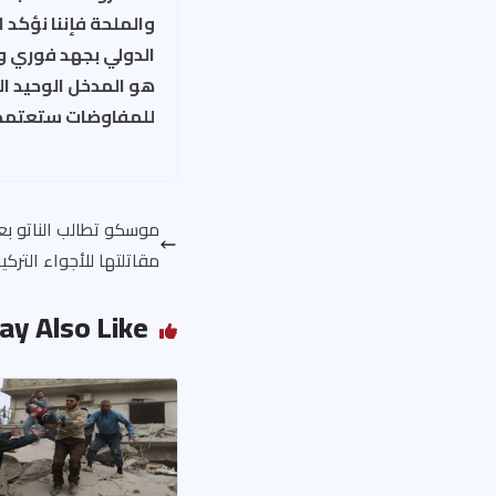
والملحة فإننا نؤكد
الدولي بجهد فوري و
هو المدخل الوحيد ال
للمفاوضات ستعتمد ع
موسكو تطالب الناتو بع
مقاتلتها للأجواء التركي
ay Also Like