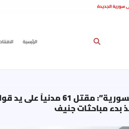
لى سورية الجديدة
ع د. فداء الحوراني
 عبدالعظيم الأمين
 الاشتراكي العربي
ة المركزية نيسان
الرئيسية
الافتتاح
ية على نظام الملالي
الشعب الديمقراطي
“الشبكة السورية”: مقتل 61 مدنياً ع
ذ بدء مباحثات جنيف