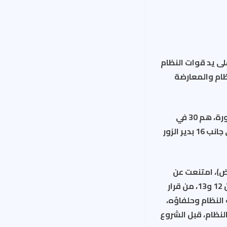
دنياً بينهم 14 طفلاً و11 امرأة، قتلوا على يد قوات النظام
ن النظام والمعارضة
وأوضحت الشبكة في بيان أصدرته، أن “المدنيين الذين قتلوا خلال الأيام الأربعة المذكورة، هم 30 في
محافظة حلب و2 في إدلب(شمال) و8 في ريف العاصمة دمشق، و4 في درعا(جنوب)، إلى جانب 16 بدير الزور
ض)، امتنعت عن
المشاركة في مباحثات جنيف، عند انطلاقها، الجمعة الماضي، وطالبت بتطبيق الفقرتين 12 و13، من قرار
ات النظام وحلفاؤه،
لنظام، قبل الشروع