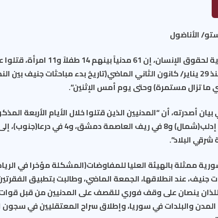
و/ الأناضول
قالت الشبكة السورية لحقوق الإنسان، إن 61 م
السوري وحلفاؤه، منذ 29 يناير/ كانون الثاني الماضي(تاريخ بدء مباحثات جنيف بي
 ما تزال مستمرة) وحتى يوم أمس الإثنين”.
شرقي البلاد”.
ورية ممثلة بالهيئة العليا للمفاوضات(المشكلة مؤخرا في الريا
لس الأمن 2254 اللذان ينصان على وقف فوري للقصف على المدنيين من قبل قو
المدن والبلدات في سوريا، وإطلاق سراح المعتقليين في سجون ا