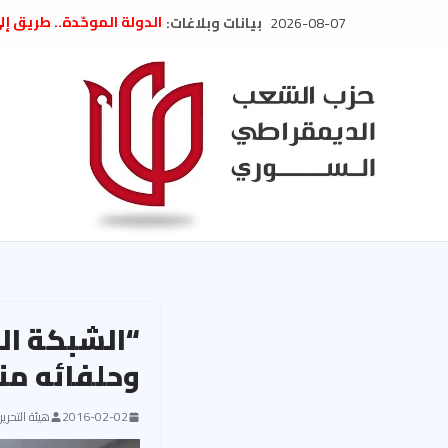
Ski
2026-08-07
بيانات وبلاغات:
الدولة الموحّدة.. طريق إ
t
” تصريح صحفيّ “: تضامن م
تعزية بوفاة المناضل حسن
conten
العام السابق لحزب الاتحاد
الديمقراطي
بلاغ صادر عن اجتماع اللجن
2026
الحرب الأمريكية الإسرائيل
في إيران .. بيان من حزب 
السوري
وحلفائه من
2016-02-02
هيئة التحرير