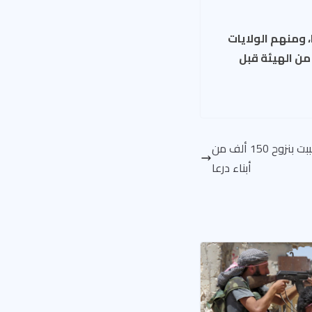
، ومنهم الولايات
من الهيئة قبل
1000 غارة روسية خلال شهر تسببت بنزوح 150 ألف من
أبناء درعا