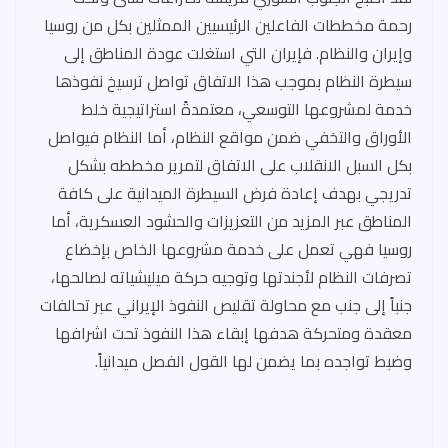
رحمة مخططات الفاعلين الرئيسيين الممثلين بكل من روسيا
وإيران والنظام. فإيران التي استغلت عودة المناطق إلى
سيطرة النظام بموجب هذا الاتفاق تواصل ترسيخ نفوذها
خدمة لمشروعها التوسعي، معتمدةً استراتيجية خلط
الأوراق والتخفي ضمن مواقع النظام، أما النظام فيواصل
بكل السبل الانقلاب على الاتفاق لتمرير مخططه بشكل
تدريجي بهدف إعادة فرض السيطرة الميدانية على كافة
المناطق عبر المزيد من التعزيزات والحشود العسكرية، أما
روسيا فهي تعمل على خدمة مشروعها الخاص بإخضاع
تصرفات النظام لأجندتها وتوجيه حركة ميليشياته لصالحها،
جنباً إلى جنب مع محاولة تقليص النفوذ الإيراني عبر تحالفات
معقدة ومتحركة هدفها إبقاء هذا النفوذ تحت اشرافها
وضبط تواجده بما يضمن لها القول الفصل ميدانياً.