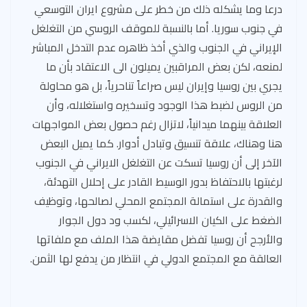
درعا وما يشكله ذلك من خطر على مشروع ايران التوسعي
في جنوب سوريا. أما بالنسبة للموقف الروسي من التغلغل
الإيراني في الجنوب والذي أخذ ظاهره عدم التدخل المباشر
لمنعه، لكن بعض المراقبين يميلون الى الاعتقاد بأن ما
يجري بين روسيا وإيران ليس صراعاً تناحرياً، بل هو محاولة
من الروس لضبط هذا الوجود وتسخيره واستغلاله، وأن
العلاقة بينهما ميدانياً، لاتزال رغم حصول بعض المواجهات
هنا وهناك، علاقة تنسيق وتبادل أدوار. كما يميل البعض
الآخر إلى أن روسيا تسكت عن التغلغل الايراني في الجنوب
لرغبتها بالاحتفاظ بدور الوسيط القادر على إحلال التهدئة،
والقدرة على استمالة المجتمع المحلي لصالحها، وتوظيف
الضغط على الكيان الاسرائيلي، لكسب ود دول الجوار
والأرجح أن روسيا تفضل مقايضة هذا الملف مع ملفاتها
العالقة مع المجتمع الدولي في انتظار من يدفع لها الثمن.