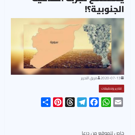
الجنوبية؟!
2020-07-13
فريق التحرير
تقارير وتحقيقات
S
Pi
T
Te
F
W
E
h
nt
hr
le
ac
h
m
ar
er
ea
gr
e
at
ail
e
es
ds
a
b
s
خاص للموقع من درعا