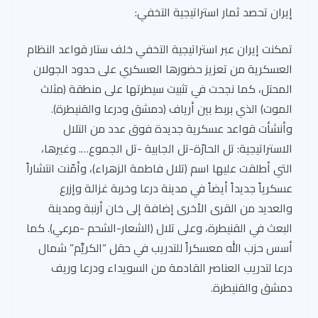
إيران تحصد ثمار استراتيجية التخفي:
تمكنت إيران عبر استراتيجية التخفي خلف ستار قواعد النظام
العسكرية من تعزيز حضورها العسكري على حدود الجولان
المحتل، كما نجحت في تثبيت سيطرتها على منطقة (مثلث
الموت) الذي بربط بين أرياف (دمشق ودرعا والقنيطرة).
وأنشأت قواعد عسكرية جديدة فوق عدد من التلال
الاستراتيجية: تل الحارّة-تل الجابية -تل الجموع…. وغيرها،
التي أطلقت عليها اسم (تلال فاطمة الزهراء)، وأمّنت انتشاراً
عسكرياً جديداً أيضاً في مدينة درعا وخربة غزالة وإزرع
والعديد من القرى الأخرى إضافة إلى خان أرنبة ومدينة
البعث في القنيطرة، وعلى تلال (الشعار-الشحم -مرعي). كما
أسس حزب الله معسكراً للتدريب في حقل “الكريِّم” شمال
درعا لتدريب العناصر القادمة من السويداء ودرعا وريف
دمشق والقنيطرة.