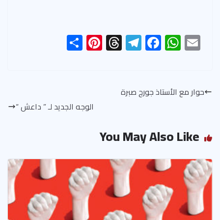
S
Pi
T
Te
F
W
E
h
nt
hr
le
ac
h
m
ar
er
ea
gr
e
at
ail
e
es
ds
a
b
s
حوار مع الأستاذ جورج صبرة
t
m
o
A
الوجه الجديد لـ ” داعش “
ok
p
p
You May Also Like