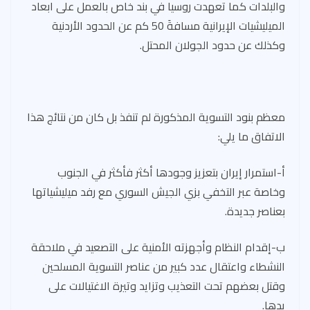
والبلدات كما تعهدت روسيا في بند خاص بالعمل على ابعاد
الميليشيات الإيرانية مسافةَ 50 كم عن الحدود الأردنية
وكذلك عن حدود الجولان المحتل.
معظم بنود التسوية المذكورة لم تنفذ بل كان من نتائج هذا
الاتفاق ما يلي:
أ-استمرار إيران بتعزيز وجودها أكثر فأكثر في الجنوب
وخاصة عبر التخفي بزي الجيش السوري مع رفد ميليشياتها
بعناصر جديدة.
ب-إقدام النظام وأجهزته الأمنية على التصعيد في ملاحقة
النشطاء واعتقال عدد كبير من عناصر التسوية المسلحين
وقتل بعضهم تحت التعذيب وتزايد وتيرة الاغتيالات على
يدها.