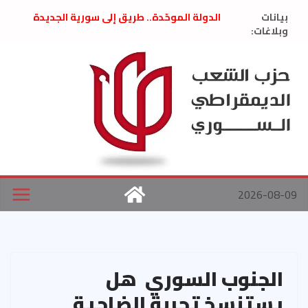
Ski
بيانات
الدولة الموحّدة.. طريق إلى سورية الجديدة
t
وبلاغات:
” تصريح صحفيّ “: تضامن مع د. فداء الحوراني
تعزية بوفاة المناضل حسن عبدالعظيم الأمين
conten
العام السابق لحزب الاتحاد الاشتراكي العربي
الديمقراطي
بلاغ صادر عن اجتماع اللجنة المركزية نيسان
2026
الحرب الأمريكية الإسرائيلية على نظام الملالي
في إيران .. بيان من حزب الشعب الديمقراطي
السوري
2026-08-09
الجنوب السوري هل
يستنسخ تجربة الضاحية