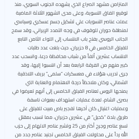
المتزامن مشهد الصراع الذي يشهده الجنوب السوري، منذ
توقيع اتفاق التسوية، وعلى مدى الشهور الثلاثة الماضية
عملت عناصر التسويات علي تشكيل جسم عسكري وسياسي
لمنطقة حوران للوقوف في وجه التمدد الإيراني، وقد سمح
الجانب الروسي بفتح باب الانتساب إلى اللواء الثامن التابع
للفيلق الخامس في 8 حزيران، حيث بلغت عدد طلبات
الانتساب عشرين ألفاً من شباب محافظة درعا، وانسحب عدد
كبير منهم من الفرقة الرابعة بعد أن انتسبوا إليها، وقد
جرى تدريب هؤلاء في معسكرات “سلمى” بريف اللاذقية
الشمالي، وكان ملاحظاً درجة الاهتمام والعناية التي
يمنحها الروس لعناصر الفيلق الخامس إلى أنهم تعرضوا في
بصرى الشام، لعدة عمليات استهداف بعبوات ناسفة
وعمليات اغتيال كان آخرها تفجير باص مبيت للفيلق على
طريق بلدة “كحيل” في عشرين حزيران، مما تسبب بمقتل
تسع عناصر وجرح أكثر من 25 وتشير عناصر الاتهام إلى حزب
الله رداً على محاولات الفيلق الخامس تجنيد عناصر جدد من