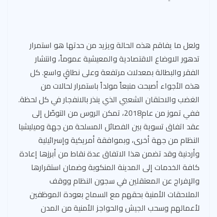
ولعل ما يفاقم هذه الحالة ويزيد من حدتها هو استمرار
تدهور الاوضاع الاقتصادية والمعيشية عموماً، وانتشار
الفقر والبطالة بمعدلات مرتفعة وعلى نطاقٍ واسع. كل
هذه الأجواء أصبحت منبعاً مولداً باستمرار لحالات من
الغضب والاحتقان الشعبي الذي ينذر بالانفجار في كل لحظة.
ففي تموز من عام2018، تمكن الروس من التوصّل إلى
عقد اتفاق تسوية بين الفصائل المسلحة من جهة وميليشيا
النظام من جهة أخرى، وبموافقة أمريكية وإسرائيلية
وأردنية وقد تضمن هذا الاتفاق عدة نقاط من أبرزها إعادة
كافة الخدمات إلى المدينة المنكوبة وضمان استقرارها
والإفراج عن المعتقلين في سجون النظام ووقف
الملاحقات الأمنية بحقهم مع السماح بعودة الموظفين
لأعمالهم وسحب الجيش والحواجز الأمنية من المدن