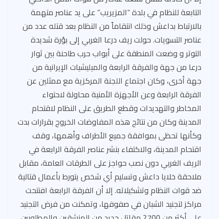
التابعة للنظام في بلدة “المزيريب” على يد عناصر متهمة
بالارتباط بداعش وذلك انتقاماً من النظام بعد قتله عدد من
عناصر التسويات. حولت ريف درعا الغربي إلى بؤرة شديدة
التوتر و وضعت المنطقة على أبواب حرب طاحنة بين ثوار
درعا من جهة والفرقة الرابعة والميليشيات الإيرانية من
جهة أخرى، وكان اجتماع اللجنة المركزية مع ممثلين عن
الفرقة الرابعة وعن الأجهزة الأمنية محاولة لاحتواء
المخاطر والتهديدات وقطع الطريق على النظام لاقتحام
المدينة وكان من نتائج هذه المفاوضات الخروج بقرارات بدت
وكأنها تحظى بموافقة جميع الأطراف وأهمها، وقف
اقتحام المدينة، والاكتفاء بنشر عناصر الفرقة الرابعة في
الريف الغربي دون نصب حواجز على الطرقات العامة، مقابل
ملاحقة خلايا داعش وتسليم أي شخص يتورط بأعمال قتالية
ضد قوات النظام وتشكيلاته. إلا أن الفرقة الرابعة افتتحت
مراكز لتجنيد الشبان في صفوفها، وتمكنت من فرض التجنيد
على أكثر من 2700 مقاتل جديد من المنشقين والمطلوبين