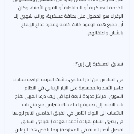
للخدمة العسكرية أو الاحتياطية أو الفروع الأمنية، وكان
الإغراء هو الحصول على بطاقة عسكرية، وراتب شهري إلا
أن جميع هذه الوعود كانت كاذبة ومجرد خداع للإيقاع
بالشبان واعتقالهم.
تسابق العسكرة إلى إين؟!:
في السادس من آيار الماضي، دشنت الفرقة الرابعة بقيادة
ماهر الأسد والمحسوبة على التيار الإيراني في النظام
السوري، مراكز جديدة تابعة لها في ريف درعا الغربي لفتح
باب التجنيد إلى صفوفها جاء ذلك بالتزامن مع فتح باب
الانتساب الى اللواء الثامن في الفيلق الخامس التابع لروسيا
في بصرى الشام بقيادة أحمد العوده (القيادي السابق
لفصيل أنصار السنة في المعارضة). ربما يلخص هذا الإعلان