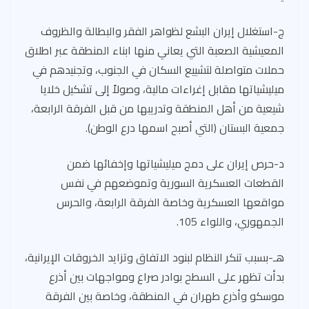
ج-استغلال إيران البشع لظواهر الفقر والبطالة والظروف
المعيشية الصعبة التي يعاني منها ابناء المنطقة عبر اطلاق
حملات متواصلة لتشييع السكان في الجنوب، وتجنيدهم في
ميليشياتها مقابل إغراءات مالية، وصولاً إلى تشكيل خلايا
شيعية من أهل المنطقة وتدريبها من قبل الفرقة الرابعة،
جمعية البستان (التي أصبح اسمها درع الوطن).
د-حرص إيران على دمج ميليشياتها وإخفائها ضمن
القطعات العسكرية السورية وتموضعهم في نفس
مواقعها العسكرية وخاصة الفرقة الرابعة، والحرس
الجمهوري، واللواء 105.
هـ-بسبب تنكر النظام لبنود الاتفاق وتزايد الخروقات الإيرانية،
بدأت تظهر على السطح بوادر صراع ومواجهات بين أذرع
موسكو وأذرع طهران في المنطقة، وخاصة بين الفرقة