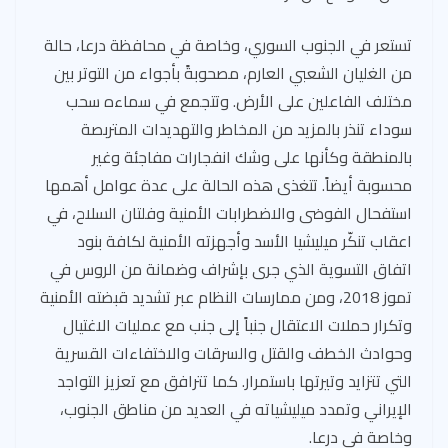
t
m
o
A
ok
p
تستعر في الجنوب السوري، وخاصة في محافظة درعا، حالة
p
من الغليان الشعبي العارم، مصحوبةً بأجواء من التوتر بين
مختلف الفاعلين على الأرض. وتتجمع في سماءه سحب
سوداء تنذر بالمزيد من المخاطر والتهديدات المتربصة
بالمنطقة وكأنها على وشك انفجارات مفاجئة وغير
محسوبة أيضاً. تتغذى هذه الحالة على عدة عوامل أهمها
استفحال الفوضى والاضطرابات الأمنية وفلتان السلاح، في
اعقاب تنكّر ميليشيا الأسد وأجهزته الأمنية لكافة بنود
اتفاق التسوية الذي جرى بإشراف وضمانة من الروس في
تموز 2018، ومن ممارسات النظام عبر تشديد قبضته الأمنية
وتكرار حملات الاعتقال جنباً إلى جنب مع عمليات الاغتيال
وحوادث الخطف والقتل والسرقات والاختفاءات القسرية
التي تتزايد وتيرتها باستمرار. كما تترافق مع تعزيز التواجد
الإيراني وتمدد ميليشياته في العديد من مناطق الجنوب،
وخاصة في درعا.