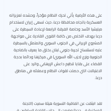
على هذه الأرضية يأتي تحرك النظام مؤخراً، وحشده تعزيزاته
العسكرية باتجاه محافظة درعا، حيث تسعى إيران لاستخدام
ميليشيا الأسد وخاصة الفرقة الرابعة لإعادة السيطرة على
درعا بهدف التخلص من كافة القوى القادرة علي مواجهة
المشروع الإيراني في الجنوب السوري والمتمثل بالسيطرة
عليه لاستنساخ تجربة جنوبي لبنان بخلق ما يعرف بالضاحية
الجنوبية وزرع (حزب الله السوري) في مركزها ودائما بحجة
القضاء على بقايا تنظيم داعش الإرهابي والرد على
الاغتيالات التي حصلت لقوات النظام وعملائه في مناطق
درعا.
لقد انبثقت عن اتفاقية التسوية هيئة سميت (اللجنة
المركزية في درعا) وضمت الى جانب القادة السابقين في