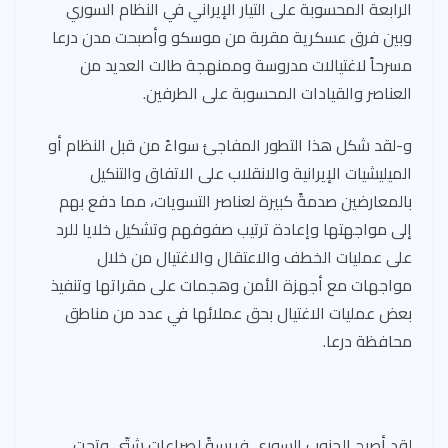
الرابعة المحسوبة على التيار الإيراني في النظام السوري
وبين فرق عسكرية مقربة من موسكو وأصبحت مدن درعا
مسرحاً لاغتيالات مدروسة وممنهجة طالت العديد من
العناصر والقيادات المحسوبة على الطرفين.
و-لقد شكل هذا التطور المفاجئ سواءً من قبل النظام أو
الميليشيات الإيرانية والانقلاب على الاتفاق والتنكيل
بالمعارضين صدمةً كبيرة لعناصر التسويات، مما دفع بهم
إلى مواجهتها وإعادة ترتيب صفوفهم وتشكيل خلايا للرد
على عمليات الخطف والاعتقال والاغتيال من خلال
مواجهات مع أجهزة الأمن وهجمات على مقراتها وتنفيذ
بعض عمليات الاغتيال بحق عملائها في عدد من مناطق
محافظة درعا.
لقد أصبح الجنوب السوري فريسةً لصراعات شتّى وتحت