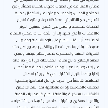
فصائل المعارضة في الجنوب وجهاء للعشائر وممثلين عن
المجتمع المدني، وتحددت مهمتها في استكمال عملية
التفاوض مع النظام في محافظة درعا، ومتابعة تقديم
الخدمات للمنطقة والعمل على خفض مستوى التوتر
والاضطراب الأمني فيها. إلا أن الأمور سارت بعكس الاتجاه
تماماً بعد أن انقلب النظام على بنود التسوية وحولها إلى
مصيدة للإيقاع بعناصر الفصائل والتنكيل بهم، وواصل حشد
التعزيزات الأمنية والعسكرية بقصد إحكام قبضته وفرض
التجنيد الإجباري والزج بعناصر المصالحات في أتون صراعاته
في إدلب وغيرها مع التهديد باقتحام المدينة مما أعطى
إنذاراً واضحاً بانهيار الاتفاق الذي كان يوفر لفصائل
المعارضة هامشاً من الحرية في ظل احتفاظها بسلاحها
الخفيف والمتوسط لإدارة مناطقها، بعد الانخراط ضمن
التشكيلات العسكرية والأمنية للنظام كالمخابرات الجوية
والأمن العسكري والفيلق الخامس وغيرها من التشكيلات.
إلا أن حادثة مقتل تسعة عناصر من قوات الأمن الداخلي