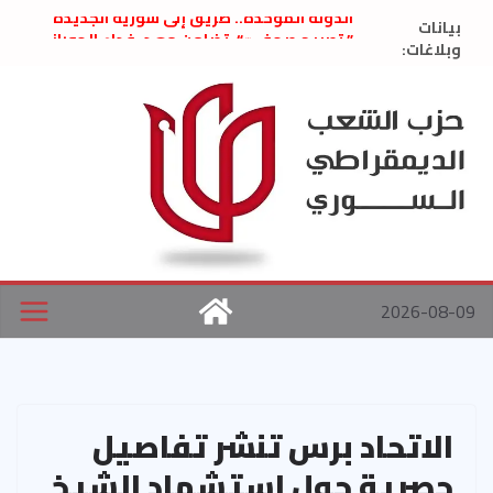
Ski
الدولة الموحّدة.. طريق إلى سورية الجديدة
بيانات
t
” تصريح صحفيّ “: تضامن مع د. فداء الحوراني
وبلاغات:
تعزية بوفاة المناضل حسن عبدالعظيم الأمين
conten
العام السابق لحزب الاتحاد الاشتراكي العربي
الديمقراطي
بلاغ صادر عن اجتماع اللجنة المركزية نيسان
2026
الحرب الأمريكية الإسرائيلية على نظام الملالي
في إيران .. بيان من حزب الشعب الديمقراطي
السوري
2026-08-09
الاتحاد برس تنشر تفاصيل
حصرية حول استشهاد الشيخ