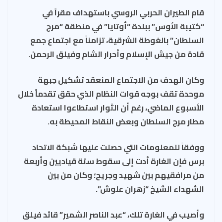
ar
er
ea
gr
e
at
ail
قام الطيران الحربي الروسي باستهداف مقراً في
e
es
ds
a
b
s
“كتيبة الأوس” ببلدة “أوتايا” في منطقة “مرج
t
m
o
A
السلطان” بالغوطة الشرقية، تزامناً مع اجتماع جمع
ok
p
قادة من جيش الإسلام وأحرار الشام وفيلق الرحمن.
p
وكان الهدف من الاجتماع المنعقد تشكيل جبهة
موحدة تقف بوجه قوات النظام الذي حقق تقدماً خلال
الأسبوع الماضي، رغم أن الثوار استطاعوا استعادة
مطار مرج السلطان وبعض النقاط المحيطة به.
ووفقاً للمعلومات التي حصلت عليها شبكة الاتحاد
برس فإن الغارة أدت إلى سقوط ستة قياديين وأربعة
من مرافقيهم بين شهيد وجريح؛ وكان من بين
الشهداء الشيخ “زهران علوش”.
وأصيب في الغارة تلك، “عبد الناصر الشمير” قائد فيلق