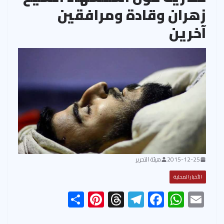
زهران وقادة ومرافقين
آخرين
2015-12-25
هيئة التحرير
الأخبار المحلية
S
Pi
T
Te
F
W
E
h
nt
hr
le
ac
h
m