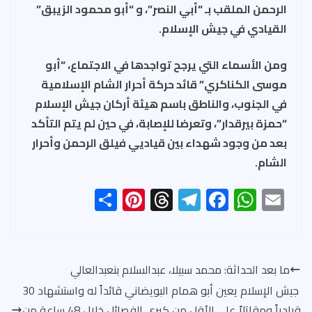
الرحمن الملقب بـ “أبي النصر”، و “أبو محمود الزيبق”
القيادي في جيش الإسلام.
ومن الأسماء التي يرجح تواجدها في الاجتماع، “أبو
موسى الكناكري” قائد حركة أحرار الشام الإسلامية
في الجنوب، والناطق باسم هيئة أركان جيش الإسلام
“حمزة بيرقدار”، وتعرضا للإصابة، في حين لم يتم التأكد
بعد من وجود شهداء بين قياديي فيلق الرحمن وأحرار
الشام.
S
Pi
T
Te
F
W
E
h
nt
hr
le
ac
h
m
ar
er
ea
gr
e
at
ail
e
es
ds
a
b
s
ما بعد الحداثة: محمد سبيلا، عبدالسلام بنعبدالعالي
t
m
o
A
جيش الإسلام يعين أبو همام البويضاني قائداً له واستشهاد 30
ok
p
قيادياً ومقاتلاً على الأقل من كبرى الفصائل خلال 48 ساعة من