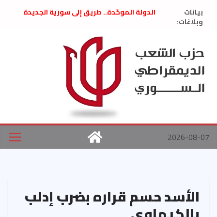
Ski
بيانات
الدولة الموحّدة.. طريق إلى سورية الجديدة
t
وبلاغات:
” تصريح صحفيّ “: تضامن مع د. فداء الحوراني
تعزية بوفاة المناضل حسن عبدالعظيم الأمين
conten
العام السابق لحزب الاتحاد الاشتراكي العربي
الديمقراطي
بلاغ صادر عن اجتماع اللجنة المركزية نيسان
2026
الحرب الأمريكية الإسرائيلية على نظام الملالي
في إيران .. بيان من حزب الشعب الديمقراطي
السوري
2026-08-07
الأسد حسم قراره بضرب إدلب
بالكيماوي