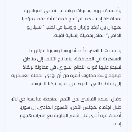
وأخفقت جهود ودعوات دولية في تفادي المواجهة
بمحافظة إدلب، كما لم تنجح قمة ثلاثية عقدت مؤخرا
بطهران بين تركيا وإيران وروسيا في تجنب “السيناريو
الدامي” المنذر بحصيلة إنسانية ثقيلة.
وعقب هذا التعثر، بدأ جيشا روسيا وسوريا غاراتهما
العسكرية في المحافظة، بينما نزح الآلاف إلى مناطق
تسيطر عليها قوات النظام السوري، في محاولة لإنقاذ
حياتهم وسط مخاوف أنقرة من أن تؤدي الحملة العسكرية
إلى تقاطر طالبي اللجوء على حدود تركيا الجنوبية.
وقال السفير الفرنسي لدى الأمم المتحدة، فرانسوا دي لاتر،
خلال اجتماع لمجلس الأمن، الأسبوع الماضي، إن سوريا
أصبحت مرة أخرى على شفير الهاوية مع اقتراب هجوم
إدلب.