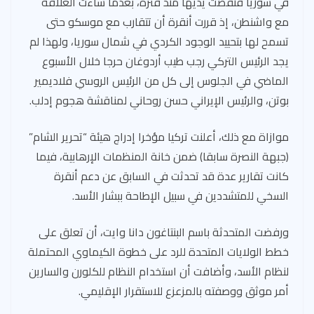
في سوريا فنفضت يديها منذ فترة، بعدما ساءت العلاقة
مع واشنطن، إذ قررت أنقرة أن تتقارب مع موسكو حتى
تسمح لها بتحييد الوجود الكردي في شمال سوريا، ولهذا لم
يجد الرئيس التركي رجب طيب أردوغان حرجا خلال الأسبوع
الماضي في الجلوس إلى كل من الرئيس الروسي فلاديمير
بوتن، والرئيس الإيراني حسن روحاني لمناقشة هجوم إدلب.
موازاة مع ذلك، أعلنت تركيا مؤخرا إدراج هيئة “تحرير الشام”
(جبهة النصرة سابقا) ضمن خانة المنظمات الإرهابية، فيما
كانت تقارير عدة قد تحدثت في السابق عن دعم أنقرة
السخي للمتشددين في سبيل الإطاحة ببشار الأسد.
ورفضت المتحدثة باسم البنتاغون دانا وايت، أن تعلق على
خطط الولايات المتحدة للرد على خطوة الكيماوي المحتملة
لنظام الأسد، وأضافت أن استخدام النظام للكلورن والسارين
أمر موثق ووصفته بالمزعزع للاستقرار الإقليمي.