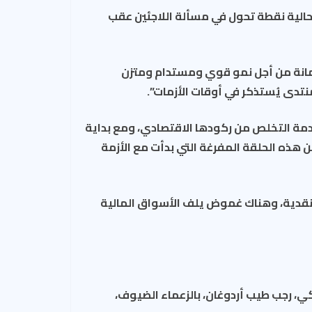
لحالية نقطة تحول في مسألة اللاجئين عقب
 “ضمانة من أجل نمو قوي ومستدام ومتزن
تدى يُستذكر في أوقات الأزمات”.
دمة التخلص من ركودها الاقتصادي، ومع بداية
من هذه الحلقة المفرغة التي بدأت مع الأزمة
النقدية، وهناك غموض يلف الأسواق المالية
ي، رجب طيب أردوغان، بالزعماء الضيوف،