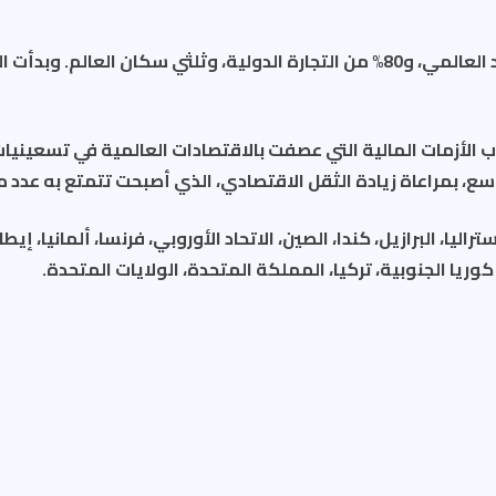
وتمثل دول مجموعة العشرين 90% من الاقتصاد العالمي، و80% من التجارة الدولية
وعة العشرين عام 1999 في أعقاب الأزمات المالية التي عصفت بالاقتصادات العالمي
سع، بمراعاة زيادة الثقل الاقتصادي، الذي أصبحت تتمتع به عدد م
ن G20 من الأرجنتين، أستراليا، البرازيل، كندا، الصين، الاتحاد الأوروبي، فرنسا، ألما
ريا الجنوبية، تركيا، المملكة المتحدة، الولايات المتحدة.