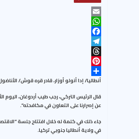
E
W
m
F
a
h
T
a
a
i
T
e
t
c
l
P
s
e
h
l
أنطاليا/ إدا أنولو أوزار، قادر قره قوش/ الأناضول
A
S
b
e
r
i
o
g
p
e
n
h
قال الرئيس التركي، رجب طيب أردوغان، اليوم الأ
o
p
a
a
t
r
عن إصرارنا على التعاون في مكافحته”.
a
d
e
k
r
m
s
e
r
جاء ذلك في كلمة له خلال افتتاح جلسة “الاقتصا
في ولاية أنطاليا جنوبي تركيا.
e