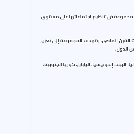
، وثلثي سكان العالم. وبدأت المجموعة في تنظيم اجتماعاتها على مستوى
ة في تسعينيات القرن الماضي، وتهدف المجموعة إلى تعزيز
ن الدول.
نيا، إيطاليا، الهند، إندونيسيا، اليابان، كوريا الجنوبية،