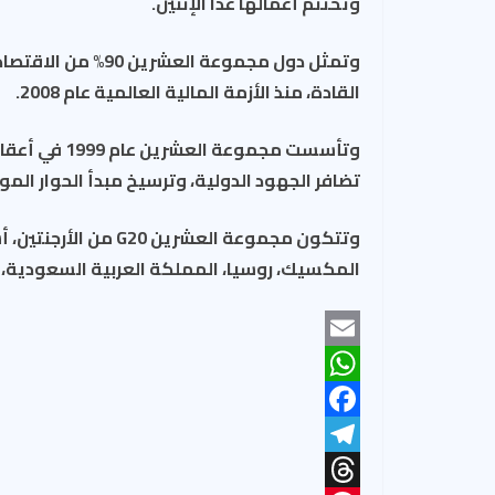
وتختتم أعمالها غدا الإثنين.
القادة، منذ الأزمة المالية العالمية عام 2008.
وتأسست مجم
تضافر الجهود الدولية، وترسيخ مبدأ الحوار المو
وتتكون مجموعة العشري
المكسيك، روسيا، المملكة العربية السعودية، كو
E
W
m
F
a
h
T
a
a
i