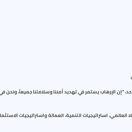
حد، “إن الإرهاب يستمر في تهديد أمننا وسلامتنا جميعاً، ونحن ف
د العالمي، استراتيجيات التنمية، العمالة واستراتيجيات الاستثم