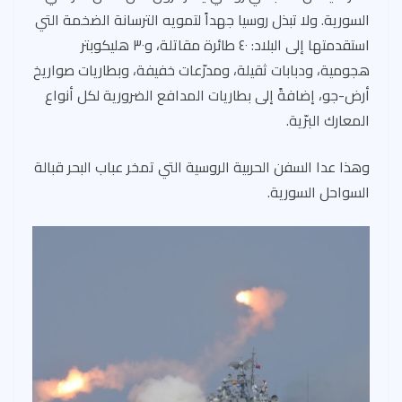
السورية. ولا تبذل روسيا جهداً لتمويه الترسانة الضخمة التي
استقدمتها إلى البلاد: ٤٠ طائرة مقاتلة، و٣٠ هليكوبتر
هجومية، ودبابات ثقيلة، ومدرّعات خفيفة، وبطاريات صواريخ
أرض-جو، إضافةً إلى بطاريات المدافع الضرورية لكل أنواع
المعارك البرّية.
وهذا عدا السفن الحربية الروسية التي تمخر عباب البحر قبالة
السواحل السورية.