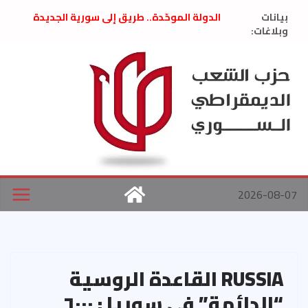
Ski
بيانات
الدولة الموحّدة.. طريق إلى سورية الجديدة
t
وبلاغات:
” تصريح صحفيّ “: تضامن مع د. فداء الحوراني
تعزية بوفاة المناضل حسن عبدالعظيم الأمين
conten
العام السابق لحزب الاتحاد الاشتراكي العربي
الديمقراطي
بلاغ صادر عن اجتماع اللجنة المركزية نيسان
2026
الحرب الأمريكية الإسرائيلية على نظام الملالي
في إيران .. بيان من حزب الشعب الديمقراطي
السوري
2026-08-07
RUSSIA القاعدة الروسية
“الدائمة” في سوريا : ٦٠٠٠