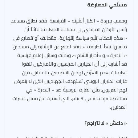
مسلّحي المعارضة
وحسب جريدة « الكنار أنشينه » الفرنسية، فقد تطرّق مساعد
رئيس الأركان الفرنسي إلى مسلحة المعارضة قائلاً أن
« هذه الحكات تتّبع سياسة إنتهازية.. فتتحالف أو تتصارع في
ما بينها تبعاً للظروف ». وقد امتنع عن الإشارة إلى مسلحين
« النصرة » و »أحرار الشام ». وكانت وسائل إعلام فرنسية
قد أشارت إلى أن الطيارين الفرنسيين والأميركيين تلقوا
تعليمات بعدم التعرّض لهذين التنظيمين. بالمقابل، فإن
غارات الطيران الروسي تستهدف الجهاديين الذين لا يتعرض
لهم الغربيون. مثل الغارة الروسية ضد « النصرة » في
محافظة «إدلب » في ٩ يناير، التي أسفرت عن مقتل عشرات
المدنيين.
« داعش » لا تتراجع؟