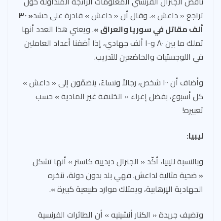
ناقض الجنرال الفرنسي المعلومات الرائجة المتداولة حول
تراجع « داعش ». وقال أن « داعش » قادرة على حشد
« ٣٠
ألف مقاتل في سوريا والعراق »
. ويعني هذا العدد أنها
تملك ما بين ٨٠ و١٠٠ ألف جهادي، إذا أضفنا أعداد العاملين
في اللوجستيات والخاضعين للتدريب.
وأضاف أن ١٠٠ شخص، رجالاً ونساءً، ينضمّون إلى « داعش »
كل أسبوع، بفضل إغراء « الخلافة غير المادية » حسب
تعبيره!
ليبيا:
وبالنسبة لليبيا، أكّد « الجنرال ديدييه كاستر » أنها تشكل
« ضحية مثالية لداعش. فهي بلد بدون دولة، تنخره
الجهادية الإرهابية، ويمتلك موارد طبيعية كبيرة ».
وتضيف جريدة « الكنار أنشينيه » أن الطائرات الفرنسية