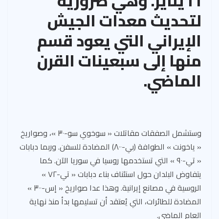
١٦ يناير. وهي ضرورية
لتحديث معدات الجيش
الإيراني التي يعود قسم
منها إلى سبعينات القرن
الماضي.
وستشمل الصفقات مقاتلات « سوخوي سو-٣٠ »، وصواريخ
« ياخونت » الطوافة (بي-٨٠٠) المضادة للسفن. وربما دبابات
« تي-٩٠ » التي تستخدمها روسيا في سوريا الآن. كما
يتفاوض البلدان حول استئناف بناء دبابات « تي-٧٢ »
الروسية في مصانع إيرانية. وهذا عدا صواريخ « إس-٣٠٠ »
المضادة للطائرات، التي يُعتقد أن تسليمها بدأ منذ نهاية
العام الماضي.