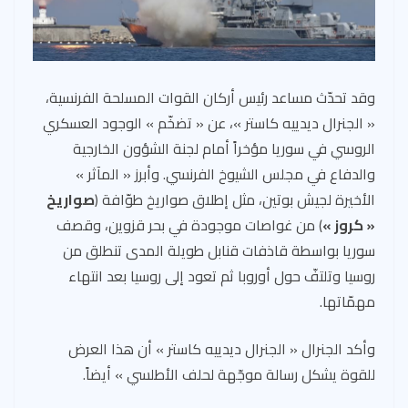
وقد تحدّث مساعد رئيس أركان القوات المسلحة الفرنسية،
« الجنرال ديدييه كاستر »، عن « تضخّم » الوجود العسكري
الروسي في سوريا مؤخراً أمام لجنة الشؤون الخارجية
والدفاع في مجلس الشيوخ الفرنسي. وأبرز « المآثر »
الأخيرة لجيش بوتين، مثل إطلاق صواريخ طوّافة (
صواريخ
« كروز »
) من غواصات موجودة في بحر قزوين، وقصف
سوريا بواسطة قاذفات قنابل طويلة المدى تنطلق من
روسيا وتلتفّ حول أوروبا ثم تعود إلى روسيا بعد انتهاء
مهمّاتها.
وأكد الجنرال « الجنرال ديدييه كاستر » أن هذا العرض
للقوة يشكل رسالة موجّهة لحلف الأطلسي » أيضاً.