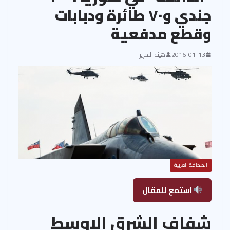
جندي و٧٠ طائرة ودبابات
وقطع مدفعية
2016-01-13
هيئة التحرير
الصحافة العربية
استمع للمقال
شفاف الشرق الاوسط