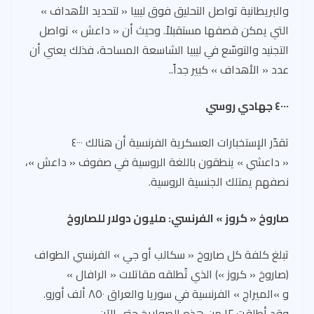
والبريطانية تواصل التحليق فوق ليبيا « لتحديد الأهداف »
التي يمكن قصفها مستقبلاً. وحيث أن « داعش » تواصل
التجنيد والتوسّع في ليبيا الشاسعة المساحة، فذلك يعني أن
عدد « الأهداف » كبير جداً..
٤٠٠٠ جهادي روسي
تقدّر الإستخبارات العسكرية الفرنسية أن هنالك ٤٠٠٠
« داعشي » ينطقون باللغة الروسية في صفوف « داعش »،
نصفهم يمتلك الجنسية الروسية.
صاروخ « كروز » الفرنسي: مليون دولار للصاروخ
تبلغ كلفة كل صاروخ « سكالب أو جي » الفرنسي الطواف
(صاروخ « كروز ») الذي تُطلقه مقاتلات « الرافال »
و »الميراج » الفرنسية في سوريا والعراق ٨٥٠ ألف أورو.
وقد أطلقت ١٢ من هذه الصواريخ حتى الآن.