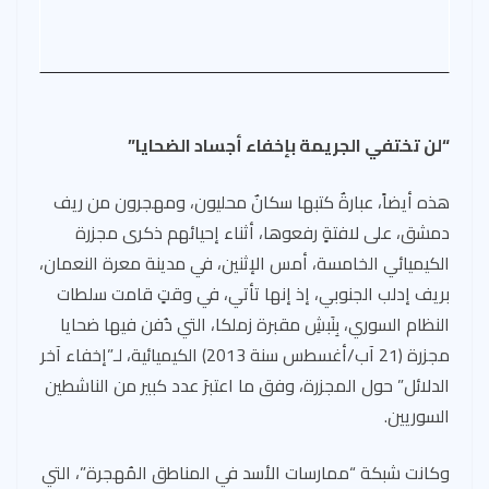
“لن تختفي الجريمة بإخفاء أجساد الضحايا”
هذه أيضاً، عبارةٌ كتبها سكانٌ محليون، ومهجرون من ريف
دمشق، على لافتةٍ رفعوها، أثناء إحيائهم ذكرى مجزرة
الكيميائي الخامسة، أمس الإثنين، في مدينة معرة النعمان،
بريف إدلب الجنوبي، إذ إنها تأتي، في وقتٍ قامت سلطات
النظام السوري، بِنَبشِ مقبرة زملكا، التي دُفن فيها ضحايا
مجزرة (21 آب/أغسطس سنة 2013) الكيميائية، لـ”إخفاء آخر
الدلائل” حول المجزرة، وفق ما اعتبرَ عدد كبير من الناشطين
السوريين.
وكانت شبكة “ممارسات الأسد في المناطق المُهجرة”، التي