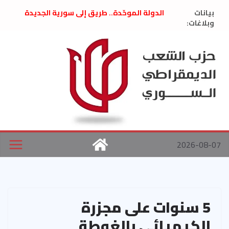
Ski
بيانات
الدولة الموحّدة.. طريق إلى سورية الجديدة
t
وبلاغات:
” تصريح صحفيّ “: تضامن مع د. فداء الحوراني
تعزية بوفاة المناضل حسن عبدالعظيم الأمين
conten
العام السابق لحزب الاتحاد الاشتراكي العربي
الديمقراطي
بلاغ صادر عن اجتماع اللجنة المركزية نيسان
2026
الحرب الأمريكية الإسرائيلية على نظام الملالي
في إيران .. بيان من حزب الشعب الديمقراطي
السوري
2026-08-07
5 سنوات على مجزرة
الكيميائي بالغوطة