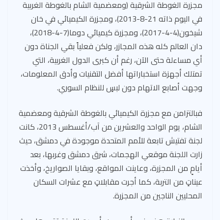
مجزرة الغوطة الشرقية (ومعضمية الشام بالغوطة الغربية
في اليوم ذاته 21-8-2013)، ومجزرة الكيميائي في خان
شيخون(4-4-2017)، ومجزرة كيميائي دوما(7-4-2018)،
دان العالم كله هذه المجازر، ولكن فعلياً بقي الجناة دون
أي مساءلة حتى الآن، رغم أن كبرى الدول الغربية، التي
تمتلك أجهزة استخباراتها أفضل التقنيات وأدق المعلومات،
وجهت أصابع الاتهام دون لبسٍ للنظام السوري.
فبالتزامن مع مجزرة الكيميائي بالغوطة الشرقية ومعضمية
الشام، يوم الواحد والعشرين من آب/أغسطس 2013، كانت
لجنة تفتيش تابعة للأمم المتحدة موجودة في دمشق، حيث
زارت اللجنة موقعي الهجمات، شرق دمشق وغربها، بعد
أيامٍ من المجزرة، وعاينت المواقع، وبقايا الصواريخ، وأخذت
عيناتٍ من التربة، كما أجرت مقابلاتٍ مع عشرات السكان
المحليين الناجين من المجزرة.