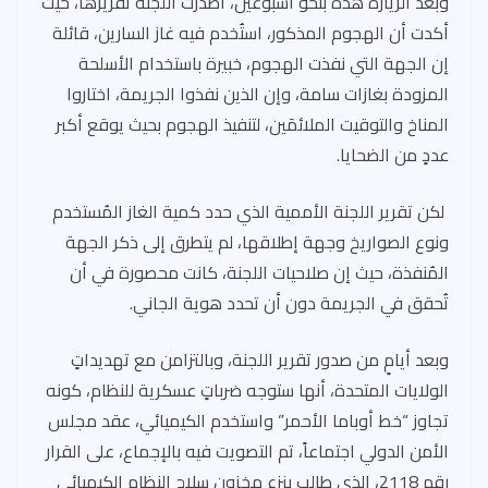
وبعد الزيارة هذه بنحو أسبوعين، أصدرت اللجنة تقريرها، حيث
أكدت أن الهجوم المذكور، استُخدم فيه غاز السارين، قائلة
إن الجهة التي نفذت الهجوم، خبيرة باستخدام الأسلحة
المزودة بغازات سامة، وإن الذين نفذوا الجريمة، اختاروا
المناخ والتوقيت الملائمَين، لتنفيذ الهجوم بحيث يوقع أكبر
عددٍ من الضحايا.
لكن تقرير اللجنة الأممية الذي حدد كمية الغاز المُستخدم
ونوع الصواريخ وجهة إطلاقها، لم يتطرق إلى ذكر الجهة
المُنفذة، حيث إن صلاحيات اللجنة، كانت محصورة في أن
تُحقق في الجريمة دون أن تحدد هوية الجاني.
وبعد أيامٍ من صدور تقرير اللجنة، وبالتزامن مع تهديداتٍ
الولايات المتحدة، أنها ستوجه ضرباتٍ عسكرية للنظام، كونه
تجاوز “خط أوباما الأحمر” واستخدم الكيميائي، عقد مجلس
الأمن الدولي اجتماعاً، تم التصويت فيه بالإجماع، على القرار
رقم 2118، الذي طالب بنزع مخزون سلاح النظام الكيميائي