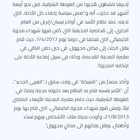
يُديرها ناشطون هُجروا من الغوطة الشرقية، قبل نحو أربعة
أشهر، قد ذكرت، أنه و”ضمن سياسة إخفاء كل الأدلة، التي
تدينه، عمد نظام الأسد في أواخر نيسان/إبريل من العام
الجاري، إلى مُحاصرة الحديقة التي دُفن فيها شهداء مجزرة
الكيميائي التي نفذها في دوما يوم 7/4/2017، حيث قام
بنقل الجثث إلى مكان مجهول، في حين دفن الباقي في
مقبرة المدينة القديمة، وذلك في سبيل إضاعة الأدلة على
ارتكابه المجزرة”.
وأكد مصدرٌ من “الشبكة” في وقت سابق لـ”العربي الجديد”،
أن “الأمر نفسه قام به النظام بعد دخوله مدينة زملكا في
الغوطة الشرقية، حيث حاصر مقبرة المدينة الأربعاء الماضي
ليلاً، ونبش قبور شهداء مجزرة الكيميائي، التي قام بها يوم
21/8/2013، وأودت بحياة مئات الأشخاص بينهم نساء
وأطفال، ونقل رفاتهم الى مكانٍ مجهول”.