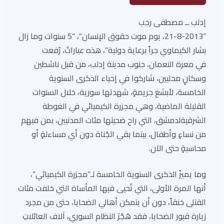
إدلب ــ مصطفى رجب
“21-8-2013، يوم موت حقوق الإنسان”، “5 سنوات وما زال
بشار الكيماوي حراً برعاية دولية”، هذه عباراتٌ، رُفعت
في معرة النعمان، جنوب مدينة إدلب، من قبل ناشطين
وسكانٍ محليين، شاركوا في إحياء الذكرى السنوية
الخامسة، لأبشع جريمةٍ، شهدتها سورية، خلال السنوات
القليلة الماضية، وهي مجزرة الكيميائي في الغوطة
الشرقيةلدمشق، التي راح ضحيتها مئات المدنيين، بمن فيهم
من نساءٍ وأطفال، بينما بقي الجُناة دون أي مساءلةٍ أو
محاسبةٍ حتى الآن.
وما يميزُ الذكرى السنوية الخامسة لـ”مجزرة الكيميائي”،
أنها المرة الأولى، التي تُحيى فيها المأساة التي خلفت مئات
القتلى خنقاً، دون أن يتمكن أهالي الضحايا، حتى من مجرد
زيارة قبور الضحايا، فقد هَجّرَ النظام السوري، آلاف العائلاتِ