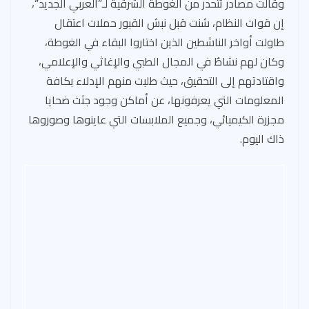
وقالت مصادر تتحدر من الغوطة الشرقية لـ”العربي الجديد”،
إن قوات النظام، شنت قبل نبش القبور حملات اعتقال
طاولت أواخر الناشطين الذين اختاروا البقاء في الغوطة،
وكان لهم نشاطٌ في المجال الطبي والإغاثي والإعلامي،
واقتادتهم إلى التحقيق، حيث طلبت منهم الإدلاء بكافة
المعلومات التي يعرفونها، عن أماكن وجود جثث ضحايا
مجزرة الكيميائي، وجميع الملابسات التي عاينوها وصوروها
ذاك اليوم.