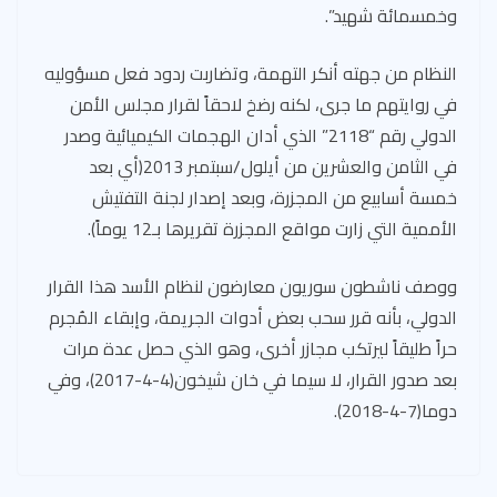
وخمسمائة شهيد”.
النظام من جهته أنكر التهمة، وتضاربت ردود فعل مسؤوليه
في روايتهم ما جرى، لكنه رضخ لاحقاً لقرار مجلس الأمن
الدولي رقم “2118” الذي أدان الهجمات الكيميائية وصدر
في الثامن والعشرين من أيلول/سبتمبر 2013(أي بعد
خمسة أسابيع من المجزرة، وبعد إصدار لجنة التفتيش
الأممية التي زارت مواقع المجزرة تقريرها بـ12 يوماً).
ووصف ناشطون سوريون معارضون لنظام الأسد هذا القرار
الدولي، بأنه قرر سحب بعض أدوات الجريمة، وإبقاء المُجرم
حراً طليقاً ليرتكب مجازر أخرى، وهو الذي حصل عدة مرات
بعد صدور القرار، لا سيما في خان شيخون(4-4-2017)، وفي
دوما(7-4-2018).