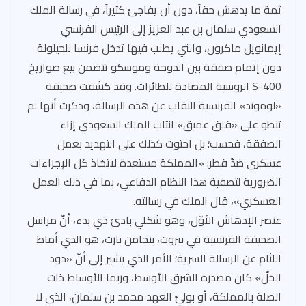
ثمة ما يدهش حقاً، دون أن يفاجئ كثيراً، في رسالة الملك
السعودي سلمان بن عبد العزيز إلى الرئيس الفرنسي
إيمانويل ماكرون، والتي يطلب فيها تدخل فرنسا للحيلولة
دون إتمام صفقة بين الدوحة وموسكو تتضمن بيع صواريخ
S-400 الروسية المضادة للطائرات. وقد كشفت صحيفة
«لوموند» الفرنسية النقاب عن هذه الرسالة، وذكرت أنها لم
تنطو على «قلق عميق» انتاب الملك السعودي إزاء
الصفقة، فحسب؛ بل احتوت كذلك على التهديد بعمل
عسكري ضدّ قطر: «المملكة مستعدة لاتخاذ كل الإجراءات
الضرورية لتصفية هذا النظام الدفاعي، بما في ذلك العمل
العسكري»، قال الملك في رسالته.
عنصر الإدهاش الأوّل، وهو شكلي بادئ ذي بدء، أنّ مراسل
الصحيفة الفرنسية في بيروت، بنجامن بارت، هو الذي أماط
اللثام عن الرسالة السرية؛ الأمر الذي يشير إلى أنّ «دود
الخلّ» كان مصدره الشرق الأوسط، وربما الأوساط ذات
الصلة بالمملكة، أو بوليّ العهد محمد بن سلمان، الذي لا