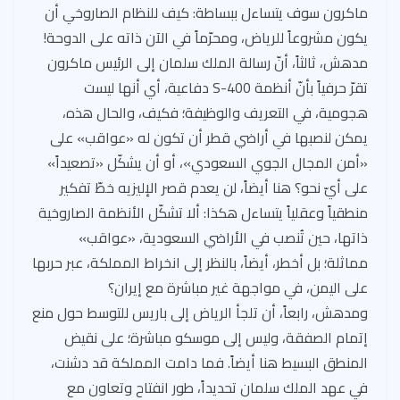
ماكرون سوف يتساءل ببساطة: كيف للنظام الصاروخي أن
يكون مشروعاً للرياض، ومحرّماً في الآن ذاته على الدوحة!
مدهش، ثالثاً، أنّ رسالة الملك سلمان إلى الرئيس ماكرون
تقرّ حرفياً بأنّ أنظمة S-400 دفاعية، أي أنها ليست
هجومية، في التعريف والوظيفة؛ فكيف، والحال هذه،
يمكن لنصبها في أراضي قطر أن تكون له «عواقب» على
«أمن المجال الجوي السعودي»، أو أن يشكّل «تصعيداً»
على أيّ نحو؟ هنا أيضاً، لن يعدم قصر الإليزيه خطّ تفكير
منطقياً وعقلياً يتساءل هكذا: ألا تشكّل الأنظمة الصاروخية
ذاتها، حين تُنصب في الأراضي السعودية، «عواقب»
مماثلة؛ بل أخطر، أيضاً، بالنظر إلى انخراط المملكة، عبر حربها
على اليمن، في مواجهة غير مباشرة مع إيران؟
ومدهش، رابعاً، أن تلجأ الرياض إلى باريس للتوسط حول منع
إتمام الصفقة، وليس إلى موسكو مباشرة؛ على نقيض
المنطق البسيط هنا أيضاً. فما دامت المملكة قد دشنت،
في عهد الملك سلمان تحديداً، طور انفتاح وتعاون مع