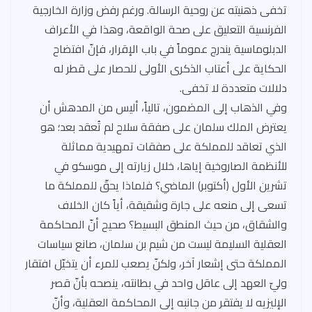
تخفى ذهنيته عن روحية الرسالة. ورغم رفض وزارة الخارجية
الفرنسية التعليق على صحة الواقعة، وهذا في الأعراف
الدبلوماسية يندرج عموماً في باب الإقرار، فإنّ افتضاح
الحكاية على أعتاب الذكرى الأولى للحصار على قطر له
دلالات متعددة لا تخفى.
وفي الذهاب إلى المضمون، تالياً، أليس من المدهش أن
يعترض الملك سلمان على صفقة سلاح لم تُعقد بعد؛ هو
الذي تعاقد للمملكة على صفقات تمهيدية مماثلة
للأنظمة الصاروخية إياها، خلال زيارته إلى موسكو في
تشرين الأول (أكتوبر) الماضي؟ فلماذا يحقّ للمملكة ما
تسعى إلى منعه على جارة وشقيقة، أياً كان الخلاف
والشقاق، من حيث المنطق البسيط؟ صحيح أنّ المحاكمة
العقلية السليمة ليست من شيم بن سلمان، صانع سياسات
المملكة حتى إشعار آخر، ولكنّ يصعب للمرء أن يتخيّل افتقار
وليّ العهد إلى عاقل واحد في بطانته، ينصحه بأنّ قصر
الإليزيه لا يفتقر من جانبه إلى المحاكمة العقلية، وأنّ