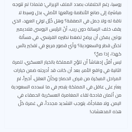
روسيا، رغم الخلافات بصدد الملف الإيراني؛ فلماذا لم تتوجه
مباشرة إلى صانع الأنظمة وبائعها الأصلي، بدل وسيط لا
ناقة له ولا جمل في الصفقة؟ وهل خُيّل لوليّ العهد، الذي
يقف خلف الرسالة دون ريب، أنّ الرئيس الروسي فلاديمير
بوتين يمكن أن يرضخ لضغط نظيره الفرنسي، في مسألة
تخصّ قطر والسعودية؟ وأيّ قصور مريع في تفكير بائس
كهذا، إذا صحّ؟
ليس أقلّ إدهاشاً أن تلوّح المملكة بالخيار العسكري، للمرة
الثانية في واقع الأمر، بعد أن كانت قد أدرجته ضمن خيارات
المراحل المبكرة من فرض الحصار؛ وكأنّ العقل، أخيراً، لم
يعثر على عاقل في المملكة يتبصر في ما تسدده السعودية
من أثمان فادحة لقاء المغامرة العسكرية الحمقاء في
اليمن. ولا مفاجأة، يتوجب التشديد مجدداً، في غمرة كلّ
هذه المدهشات!