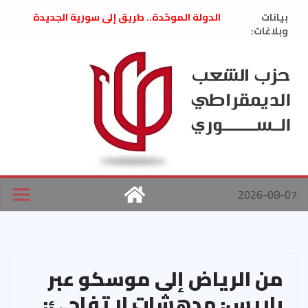
Ski
بيانات
الدولة الموحّدة.. طريق إلى سورية الجديدة
t
وبلاغات:
” تصريح صحفيّ “: تضامن مع د. فداء الحوراني
تعزية بوفاة المناضل حسن عبدالعظيم الأمين
conten
العام السابق لحزب الاتحاد الاشتراكي العربي
الديمقراطي
بلاغ صادر عن اجتماع اللجنة المركزية نيسان
2026
الحرب الأمريكية الإسرائيلية على نظام الملالي
في إيران .. بيان من حزب الشعب الديمقراطي
السوري
2026-08-07
من الرياض إلى موسكو عبر
باريس: مدهشات لا تفاجئ: