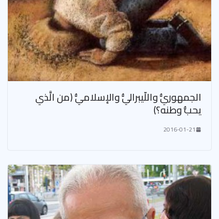
الجمهوريُّ واللّيبراليُّ والإسلاميُّ (من الَّذي
يحبُّ وطنه؟)
2016-01-21