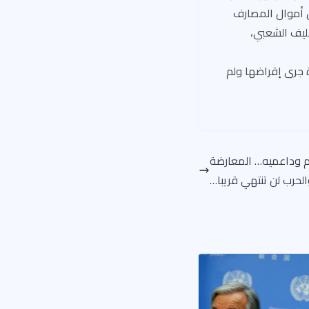
ل أموال المصارف
ليف الشعبي،
صادر لـ «القدس العربي» هي أن أكثر من 300 مليار ليرة جرى إقراضها ولم
 وداعميه… المعارضة
لحرب لن تنتهي قريبا…