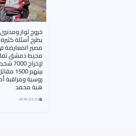
خروج ثوار ومدنيي 
يطرح أسئلة كثيرة
مصير المعارضة ف
محيط دمشق تفا
لإخراج 7000 
بينهم 1500 
روسية ومراقبة أم
هبة محمد
2018-03-23