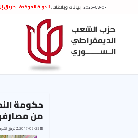
Ski
2026-08-07
بيانات وبلاغات:
الدولة الموحّدة.. طريق إ
t
” تصريح صحفيّ “: تضامن م
تعزية بوفاة المناضل حسن
conten
العام السابق لحزب الاتحاد
الديمقراطي
بلاغ صادر عن اجتماع اللجن
2026
الحرب الأمريكية الإسرائيل
في إيران .. بيان من حزب 
السوري
من مصارفه
2017-03-22
فريق التحرير