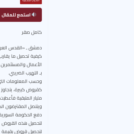
الأخبار المحلية
استمع للمقال
كامل صقر
دمشق ـ «القدس العرب
الأعمال والمستثمرين و
بـ التهرب الضريبي.
مليار المتبقية فأعطي
ويتنصل المقترضون الك
دفع الحكومة السورية م
لتحصيل هذه القروض الك