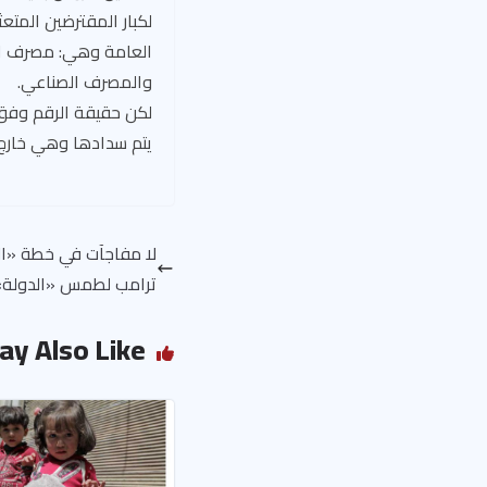
لكبار المقترضين المت
العامة وهي: مصرف الت
والمصرف الصناعي.
يتم سدادها وهي خارج خز
لا مفاجآت في خطة «ال
ترامب لطمس «الدولة»
ay Also Like