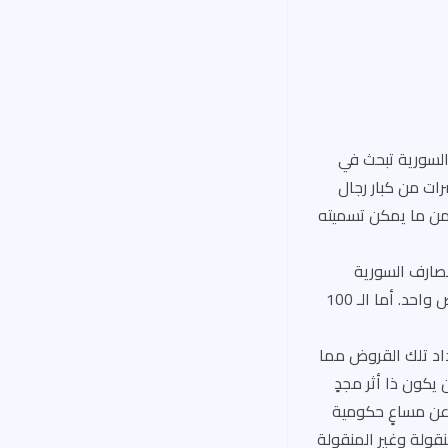
لسورية تبحث في
كبر منها العشرات من كبار رجال
 ضمن ما يمكن تسميته
2 مليار ليرة أُخذت من المصارف السورية
كقروض كبيرة، يتجاوز القرض الواحد 200 مليون ليرة، وبعضها تجاوز الميار ونصف المليار كقرض واحد. أما الـ 100
اد تلك القروض مما
يكون ذا أثر مجدٍ
 عن مساعٍ حكومية
ل المنقولة وغير المنقولة