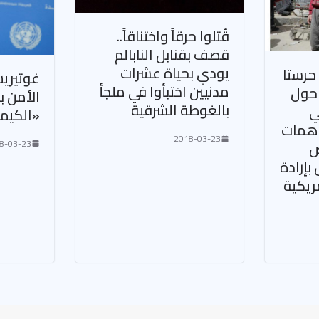
قُتلوا حرقاً واختناقاً..
قصف بقنابل النابالم
يودي بحياة عشرات
حرستا
غوتيري
مدنيين اختبأوا في ملجأ
 حول
الأمن ب
بالغوطة الشرقية
ي
«الكيم
همات
2018-03-23
8-03-23
شخص
مقاتل بإرادة
ريكية