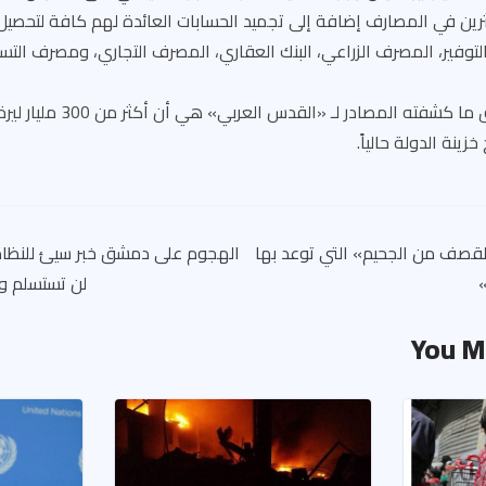
عثرين في المصارف إضافة إلى تجميد الحسابات العائدة لهم كافة لتحصي
وفير، المصرف الزراعي، البنك العقاري، المصرف التجاري، ومصرف التس
لكن حقيقة الرقم وفق ما كشفته الم
ينة الدولة حالياً.
قصف من الجحيم» التي توعد بها
الهجوم على دمشق خبر سيئ للنظام
لن تستسلم وا
You M