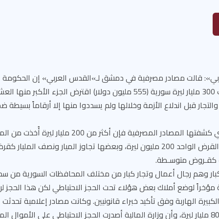
ي»: قالت مصادر مصرفية في دمشق لـ»القدس العربي» إن الحكومة ا
كيفية تحصيل ما يقارب 300 مليار ليرة سورية (555 مليون دولار) اقترض الجزء الأ
التجار قبل اندلاع الأزمة وخلالها ولم يسددوا منها إلا أرقاماً بسيطة
وحسب المعلومات التي كشفتها المصادر المصرفية فإن أكثر من 00
ت كقـروض متوسـطة.
بار وهم رجال أعمال وتجار كبار من مختلف المحافظات السورية من سد
ؤخراً لوضع أملاك بعض هؤلاء تحت الحجز الاحتياطي لكن هذا الحجز لن 
بيرة الهاربة وفق تأكيد خبراء قانونيين. وكانت مصادر إعلامية تحدثت
لتحصيل قروض بقيمة 80 مليار ليرة، وأن وزارة المالية أصدرت الحجز الاحتياطي على الأموا