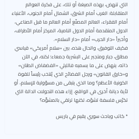
التي تنهض، بهذه الصيغة أو تلك، على فكرة العوالم
المتقابلة: الغرب أمام الشرق، الشمال أمام الجنوب، الأغنياء
أمام الفقراء، العالم المصنّع أمام العالم ما قبل الصناعي،
الدول المتقدمة أمام الدول النامية، المركز أمام الأطراف،
وأخيراً «دار الحرب» أمام «دار السلام».
فكيف التوفيق، والحال هذه، بين «سلام أمريكي» قياسي
مطلق، جبار ومتجبر على البشرية جمعاء؛ لكنه، في الآن
ذاته، ينهض على ما يسميه فالليلي «الفضفاض الطنان»
و«خارق القانون» ورجل الفضائح الذي يُنتخب رئيساً للقوة
الكونية الأعظم؟ وما الذي يتبقى من مسؤولية للإسلام، أو
لأية ديانة أخرى في الواقع، إزاء هذه التحولات الدالة التي
تكرّس فلسفة تشوّه، لكنها ترتقي بالمشوَّه؟
٭ كاتب وباحث سوري يقيم في باريس