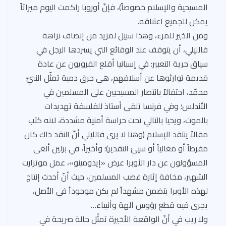
المسيحية والإسلام خصوصاً)، فإنّ أوروبا راكمت اليوم ميراثاً
يمكن للجميع اعتناقه.
ومن الخير للمرء، وهذا سبيل لمزيد من إنصاف نزاهة
فالليلي، أن يتوقف عند الوقائع التي يسردها الرجل في
سياق حرية التعبير: في إسبانيا أقلع القرويون عن عادة
قديمة توارثوها عن أسلافهم، هي حرق دمية تمثّل النبيّ
محمّد، احتفالاً بانتصار المسيحيين على المسلمين في
الأندلس؛ وفي فرنسا تلقى أستاذ للفلسفة تهديدات
بالموت، ويحيا بالتالي تحت حراسة أمنية مشددة، لانه كتب
مقالاً ينتقد الإسلام (وهنا لا يرى فالليلي أنّ النقد ذاك كان
مفرطاً أو مغالياً أو سيئ التقدير)؛ وأخيراً، في برلين ألغى
المسؤولون عن دار الأوبرا عرض «إيدومينو»، عمل موتزارت
الشهير، مخافة إثارة غضب المسلمين، حيث أنّ أحدث إنتاج
لهذه الأوبرا يتضمن مشهداً لم يكن موجوداً في الأصل،
يجري فيه قطع رؤوس آلهة وأنبياء…
ولا ريب في أنّ الواقعة الأخيرة تمثّل حالة صريحة في