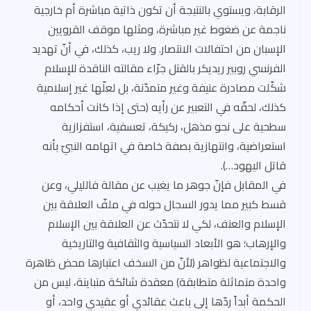
الرقابة، ويستوي بالنتيجة أن تكون ذاتية مباشرة أم خارجية
ناجمة عن ضغوط غير مباشرة، ومثلها موقف القرويين
الإسبان من احتفالات الانتصار. ولا ريب، كذلك، في أنّ تهديد
الفرنسي روبير ريديكر بالقتل جرّاء مقالته الناقدة للإسلام
شكّلت مصادرة عنيفة وغير متمدّنة، بل لعلّها غير إسلامية
كذلك، لحقّه في التعبير عن رأيه (حتى إذا كانت أحكامه
سطحية على نحو مذهل، ركيكة، تعسفية، استفزازية
استعراضية، وانتهازية بصفة خاصة في اتهامه النبيّ بأنه
قاتل اليهود…).
في المقابل فإنّ جوهر ما يغيب عن مقالة فالليلي، وعن
قسط كبير مما يدور السجال حوله في ملفّ العلاقة بين
الإسلام والعنف، لكي لا نتحدّث عن العلاقة بين الإسلام
والإرهاب؛ هو الأبعاد السياسية والثقافية والتاريخية
والاجتماعية لظواهر (لأنّ من السخف اعتبارها محض ظاهرة
واحدة متماثلة متطابقة) معقدة شائكة متباينة، ليس من
الحكمة أبداً ردّها إلى باعث عقائدي أو عقيدي واحد، أو