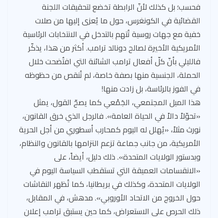
فحسب؛ بل كذلك لأنّ الرابطة تخضع لتحقيقات اللجنة
القضائية في الكونغرس، حول ما يُعزى إليها من صلات
خفية مع جهات روسية تُتهم بالتدخل في الانتخابات الرئاسية
الأمريكية الأخيرة لصالح دونالد ترامب. أكثر من هذا، يذكّر
فالليلي بأنّ كلّ أفعال ترامب الشائنة التي افتُضحت خلال
الحملة، الجنسية منها بصفة خاصة، لم تُنقص من حظوظه
في الفوز بالرئاسة، بل زادت منها!
هذا الميل المجتمعي، الجَمْعي كما يصحّ القول، يمثل
«تحوّلاً دالاً في الحياة العامة». فالرجل الذي خرق القانون،
نورث مثلاً، «يُهلل له اليوم كمحارب أسطوري من أجل الحرية
الأمريكية، من جانب جماعة تزعم التزامها بالقانون والنظام،
وبدستور الولايات المتحدة». ذلك دليل، أيضاً، على
«الانقسامات العميقة التي تستقطب السياسة اليوم في
الولايات المتحدة، وكذلك في بريطانيا، كما تُظهر النقاشات
حول الخروج من الاتحاد الأوروبي». مدهش، في المقابل،
ذلك الحرص على الاستعراض، كما حين يستبق ترامب إعلان