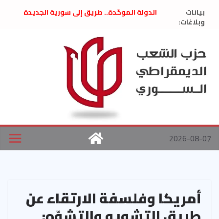
Ski
بيانات
الدولة الموحّدة.. طريق إلى سورية الجديدة
t
وبلاغات:
” تصريح صحفيّ “: تضامن مع د. فداء الحوراني
تعزية بوفاة المناضل حسن عبدالعظيم الأمين
conten
العام السابق لحزب الاتحاد الاشتراكي العربي
الديمقراطي
بلاغ صادر عن اجتماع اللجنة المركزية نيسان
2026
الحرب الأمريكية الإسرائيلية على نظام الملالي
في إيران .. بيان من حزب الشعب الديمقراطي
السوري
2026-08-07
أمريكا وفلسفة الارتقاء عن
طريق التشويه والتشوّه: