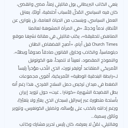
ينعي الكاتب البريطاني بول فالليلي زمناً، مضى وانقضى،
كان فيه السياسي المُذلّ (لأسباب أخلاقية، أولاً)، يعتزل
العمل السياسي، وينسحب من الحياة العامة، بل يتوارى عن
الأنظار، ندماً وخجلاً. «في المرآة المشوهة لعالمنا
المناهض للحقيقة»، يكتب فالليلي في مقالة نشرها موقع
Church Times قبل أيام، «أصبح الفضفاض الطنان
دبلوماسياً، والكاذب وخارق القانون صادقاً صدوقاً وبطلاً».
والنموذج المقصود، تعييناً لا تلميحاً، هو الكولونيل
الأمريكي المتقاعد أوليفر نورث، الذي انتُخب مؤخراً رئيساً
لـ«رابطة البندقية الوطنية» الأمريكية، أقوى مجموعات
الضغط في ميدان ترخيص حمل السلاح الفردي. هذا رغم أنه
بطل الفضيحة الشهيرة «كونترا ـ غيت» حول تزويد إيران
بأسلحة متطورة عبر إسرائيل (سبحان الذي يغيّر ولا يتغيّر!)،
ورغم إدانته بالكذب على رؤسائه، وتضليل الكونغرس، وتزوير
وثائق رسمية…
وفالليلي، لمَنْ لا يعرفه، كان رئيس تحرير مشارك وكاتب