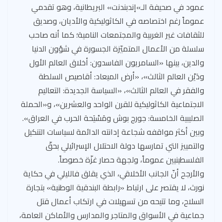
عمود في صحيفة الـ»إندبندنت» البريطانية، وهو تقدمي
عموماً رغم اختصاصه في الكاثوليكية والأديان، وصديق
للثقافات غير الغربية والمجتمعات النامية؛ كما أنه صاحب
سلسلة من الأعمال المتميّزة الجسورة في شؤون الدنيا
والدين، بينها «السامريون الفاسدون: أخلاق العالم الأول
ودَيْن العالم الثالث»، «أرض الميعاد: أقاصيص السلطة
والفقر في العالم الثالث»، «السياسة الجديدة: التعاليم
الاجتماعية الكاثوليكية للقرن الواحد والعشرين»، و«الحملة
الصليبية الخامسة: جورج بوش ومَسْيَحة الحرب في العراق».
وبين أكثر مواقفه شجاعة إدانته الدائمة لسياسات التنكيل
والتمييز التي تمارسها دولة الاحتلال الإسرائيلي بحقّ
الفلسطينيين عموماً، ولجهة حصار غزّة خصوصاً.
والأرجح أنّ الجانب الأخلاقي، الذي يقلق فالليلي في حكاية
نورث، لا يقتصر على ارتباط «رابطة البندقية الوطنية» بتجارة
السلاح، وما تتيحه من تسهيلات في ارتكاب أعمال قتل
جماعية في الأسواق والمتاجر والمدارس والأماكن العامة،