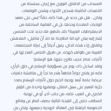
الانسحاب من الاتفاق النووي مع إيران، بسلسلة من
التلميحات الكفيلة بتسخين الأجواء وشحن التوقعات.
ولكن… هل من جديد في هذا كله، حقاً؟ ليس على صعيد
الولايات المتحدة وحدها، بل في الغالبية الساحقة من
الديمقراطيات الغربية؟ كلا، بالطبع، فلا جديد تحت الشمس
يُشار إليه ببنان الإدانة الطازجة؛ ما خلا أنّ فالليلي، المندهش
والقلق إزاء هذه الحال، يميل أحياناً إلى تبرئة المجتمعات
الغربية من ظواهر كهذه، عن طريق التماس العذر لها في
تأثيرات عنصر عجيب طارئ عليها، هو الإسلام!
ولقد تساءل ذات يوم عن مسؤولية الإسلام في خنق الرأي،
لكنه لم يقترح جواباً قاطعاً بقدر ما لجأ إلى مناقشة خلفيات
عريضة عامة تُبعد روحية الجزم حول تأثيرات الإسلام بصدد
حرّية التعبير على سبيل المثال، بوصفها واحدة من القِيَم
الكبرى في الغرب. لكنه، من جانب آخر، أو في نهاية
المطاف، خلص إلى النتيجة التالية: بصرف النظر عن وقائع
الخصومة الراهنة (بين العقائد الروحية جميعها، ولكن بين