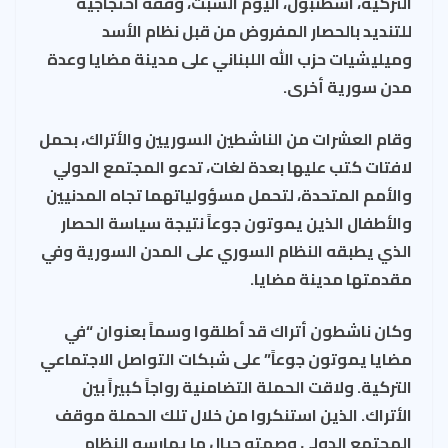
التركية، اسطنبول، اليوم السبت، وقفة احتجاجيةً
للتنديد بالحصار المفروض من قبل نظام الأسد
وميليشيات حزب الله اللبناني على مدينة مضايا وعدة
مدن سورية أخرى.
وقام العشرات من الناشطين السوريين والأتراك، بحمل
لافتات كتب عليها بعدة لغات، تدعو المجتمع الدولي
والأمم المتحدة، لتحمل مسؤولياتهما تجاه المدنيين
والأطفال الذين يموتون جوعاً نتيجة سياسة الحصار
الذي يطبقه النظام السوري على المدن السورية وفي
مقدمتها مدينة مضايا.
وكان ناشطون أتراك قد أطلقوا وسماً بعنوان “في
مضايا يموتون جوعاً” على شبكات التواصل الاجتماعي
التركية. ولاقت الحملة التضامنية رواجاً كبيراً بين
الأتراك. الذين استنكروا من خلال تلك الحملة موقف
المجتمع الدولي وصمته حيال ما يمارسه النظام