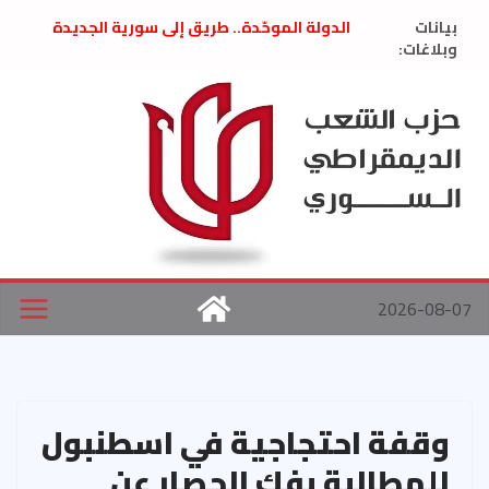
Ski
بيانات
الدولة الموحّدة.. طريق إلى سورية الجديدة
t
وبلاغات:
” تصريح صحفيّ “: تضامن مع د. فداء الحوراني
تعزية بوفاة المناضل حسن عبدالعظيم الأمين
conten
العام السابق لحزب الاتحاد الاشتراكي العربي
الديمقراطي
بلاغ صادر عن اجتماع اللجنة المركزية نيسان
2026
الحرب الأمريكية الإسرائيلية على نظام الملالي
في إيران .. بيان من حزب الشعب الديمقراطي
السوري
2026-08-07
وقفة احتجاجية في اسطنبول
للمطالبة بفك الحصار عن