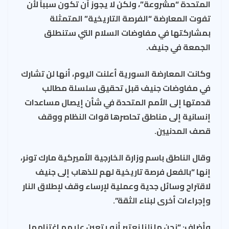
المتحدة “مشروعة”، ولكن لا يجوز أن تكون سبباً لأن
تفوت المعارضة “الفرصة التاريخية” المتمثلة
بمشاركتها في مفاوضات السلام التي ستنطلق
الجمعة في جنيف.
وكانت المعارضة السورية أعلنت اليوم، أنها لن تشارك
في مفاوضات جنيف قبل تحقيق سلسلة مطالب
قدمتها إلى الأمم المتحدة في شأن إيصال مساعدات
إنسانية إلى مناطق تحاصرها قوات النظام ووقف
قصف المدنيين.
وقال الناطق باسم وزارة الخارجية الأميركية مارك تونر،
إنها “بالفعل فرصة تاريخية لهم للذهاب إلى جنيف
لاقتراح وسائل جدية وعملية لإرساء وقف لإطلاق النار
وإجراءات أخرى لبناء الثقة”.
وأضاف: “نحن ما زلنا نعتبر أنه يتعين عليهم اغتنامها