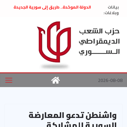
Ski
بيانات
الدولة الموحّدة.. طريق إلى سورية الجديدة
t
وبلاغات:
” تصريح صحفيّ “: تضامن مع د. فداء الحوراني
تعزية بوفاة المناضل حسن عبدالعظيم الأمين
conten
العام السابق لحزب الاتحاد الاشتراكي العربي
الديمقراطي
بلاغ صادر عن اجتماع اللجنة المركزية نيسان
2026
الحرب الأمريكية الإسرائيلية على نظام الملالي
في إيران .. بيان من حزب الشعب الديمقراطي
السوري
2026-08-08
واشنطن تدعو المعارضة
السورية للمشاركة