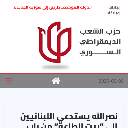
Ski
بيانات
الدولة الموحّدة.. طريق إلى سورية الجديدة
t
وبلاغات:
” تصريح صحفيّ “: تضامن مع د. فداء الحوراني
تعزية بوفاة المناضل حسن عبدالعظيم الأمين
conten
العام السابق لحزب الاتحاد الاشتراكي العربي
الديمقراطي
بلاغ صادر عن اجتماع اللجنة المركزية نيسان
2026
الحرب الأمريكية الإسرائيلية على نظام الملالي
في إيران .. بيان من حزب الشعب الديمقراطي
السوري
2026-08-09
نصرالله يستدعي اللبنانيين
إلى “بيت الطاعة” من باب