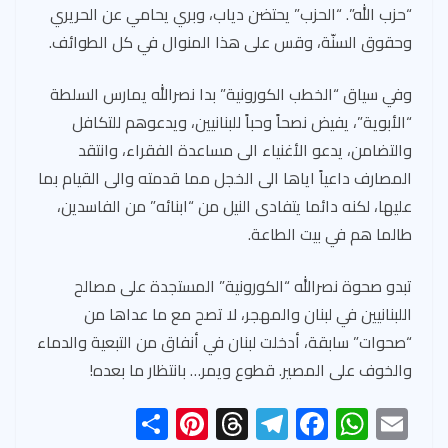
“حزب الله”. “الحزب” يحتضن دياب، وبري يحامي عن الحريري
وحقوق السنّة، وقس على هذا المنوال في كل الطوائف.
وفي سياق “الخطب الكورونية” بدا نصرالله يمارس السلطة
“الأبوية”، يفيض نصحاً وحباً للبنانيين، ويدعوهم للتكافل
والتضامن، يدعو الأغنياء الى مساعدة الفقراء، وانتقد
المصارف داعياً اياها الى الخجل مما قدمته والى القيام بما
عليها، لكنه دائما يتفادى النيل من “ابنائه” من الفاسدين،
طالما هم في بيت الطاعة.
تبدو صحوة نصرالله “الكورونية” المستجدة على مصالح
اللبنانيين في لبنان والمهجر، لا تصح مع ما عداها من
“صحوات” سابقة، أدخلت لبنان في أنفاق من التبعية والدماء
والخوف على المصير. قطوع ويمر… بانتظار ما بعده!
S
Pi
T
Te
F
W
E