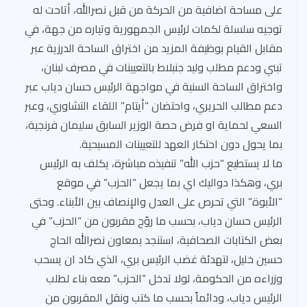
على مساحة اضافية من الحركة من قبل نصرالله، أتاحت له
توجيه سلسلة لكمات لرئيس الجمهورية وتياره من جهة، في
مقابل القيام بوظيفة المزيد من اختراق الساحة الدرزية عبر
تبني ودعم مطلب وليد جنبلاط بالتعيينات في مصرف لبنان،
واختراق الساحة السنية في مواجهة الرئيس حسان دياب عبر
دعم مطالب الحريري، واحتضان “أيتام” اللقاء التشاوري، وعبر
السعي لحماية او فرض حصة الوزير السابق سليمان فرنجية،
بما يحول دون احتكار العهد للتعيينات المسيحية.
‏ما لا يستطيع “حزب الله” تنفيذه مباشرة، يكلف به الرئيس
بري، وهكذا دواليك اي بما يجعل “الحزب” في موقع
“الأبوة” التي تحرص على العدل والإنصاف بين الأبناء. وحتى
الرئيس حسان دياب، بحسب ما روّج مقربون من “الحزب” في
بعض الكتابات الصحافية، استنجد بمعاون نصرالله الحاج
حسين خليل، لتهدئة غضب الرئيس بري، الذي كاد ان يسحب
وزراءه من الحكومة، لولا تدخل “الحزب” معه بناء لطلب
الرئيس دياب، ودائماً بحسب ما كتب ونقل المقربون من