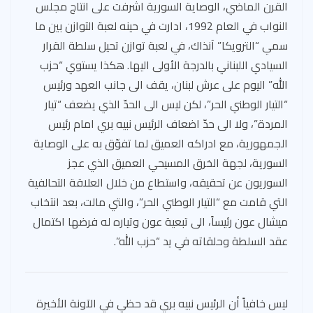
القرن الماضي، الوصاية السورية اشرفت على انتاج مجلس
النواب في العام 1992، ادارت في حينه لعبة التوازن بين ما
سمي “الترويكا” آنذاك، في لعبة توازن تحيل سلطة القرار
السيادي اللبناني بالدرجة الأولى اليها. هكذا يستوي “حزب
الله” اليوم على عرش لبنان، يقف الى جانب العهد ورئيس
“التيار الوطني الحر”، لكن ليس الى الحدّ الذي يضعف “تيار
المردة”، ولا الى حدّ اضعاف الرئيس نبيه بري امام رئيس
الجمهورية، مع ادراكه العميق لما تفوّق به على الوصاية
السورية، لجهة الخرق المسيحي العميق الذي عجز
السوريون عن تحقيقه، واستطاع من خلال العلاقة التحالفية
التي قامت مع “التيار الوطني الحر”، والتي مالت، بعد انتخاب
ميشال عون رئيساً، الى تبعية عون وتياره له فرضها اكتمال
عقد السلطة وحلقاته في يد “حزب الله”.
‏ليس خافياً أن الرئيس نبيه بري قد حظي في الآونة الأخيرة