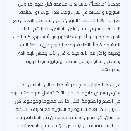
وخطاباً “عاطفياً”، كانت بدأت ملامحه قبل ظهور فيروس
الكورونا وانتشاره في لبنان، وجاء هذا الوباء او الجائحة،
ليعزز من هذا الخطاب “الأبوي”، الذي قام على التعامل مع
اللبنانيين وقبلهم المسؤولين اللبنانيين، باعتبارهم الابناء
الذين يحبهم وهو أعلم بمصلحتهم من أنفسهم، لكنه الحب
المشروط ضمناً بالطاعة، وعدم الخروج على سلطة الأب
وهيبته واحترامه، لأنه حينذاك فان الأب يبطش بابنه الذي
يحبه، في ما لو خرج عن سلطته، وتجاوز شروط البنوة
وحدودها.
‏على هذا المنوال ينسج نصرالله خطابه الى اللبنانيين الذين
يحبّهم ويحرص عليهم، فـ”حزب الله” يتعامل مع حلفائه اليوم
في الحكم والحكومة، (على ما بات معروفاً وموصوفاً من
كثيرين) كما تعاملت الوصاية السورية مع اطراف السلطة
في لبنان، هو صديق وحليف لجميع من في السلطة، ويدير
في الوقت نفسه التوازنات بين هؤلاء، ففي التسعينات من