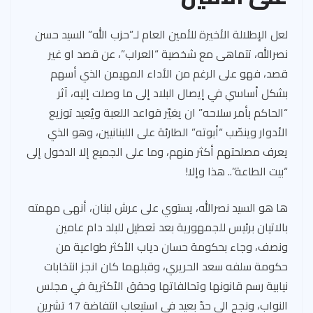
ar
er
ea
gr
e
at
ail
e
es
ds
a
b
s
لعل الإطلالة الأخيرة للأمين العام لـ”حزب الله” السيد حسن
t
m
o
A
نصرالله، تتماهى مع شخصية “العراب”، عن قصد او غير
ok
p
قصد، فهو على الرغم من الأداء المهيمن الذي أسهم
p
بشكل أساسي في إيصال البلاد إلى ما وصلت إليه، آثر
“الحاكم بأمر سلاحه” ان يغيّر قواعد اللعبة ويُعيد توزيع
الأدوار وينصّب “أبوته” الطارئة على اللبنانيين، وهو الذي
يعرف مصلحتهم أكثر منهم، وما على الجميع إلا الدخول إلى
“بيت الطاعة”.. هذا وإلا!
ها هو السيد نصرالله، يستوي على عرش لبنان، أنهى مهمته
بالاتيان برئيس للجمهورية بعد تعطيل للبلد دام عامين
ونصف، وجاء بحكومة حسان دياب الأكثر طواعية من
حكومة سلفه سعد الحريري، وقبلهما كان انجز انتخابات
نيابية رسم قانونها وتحالفاتها وحقق الأكثرية في مجلس
النواب، ونجح الى حدّ بعيد في استيعاب انتفاضة 17 تشرين