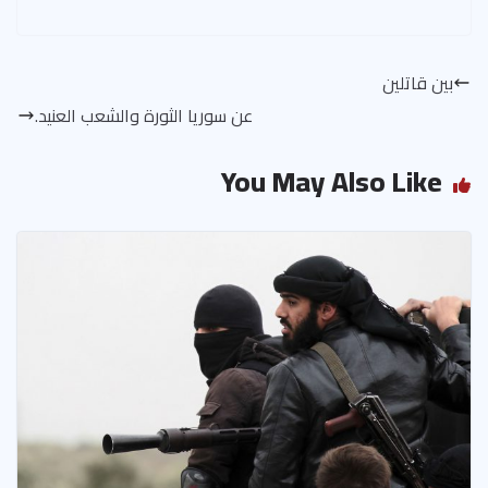
h
nt
hr
le
ac
h
m
ar
er
ea
gr
e
at
ail
e
es
ds
a
b
s
بين قاتلين
t
m
o
A
عن سوريا الثورة والشعب العنيد.
ok
p
p
You May Also Like