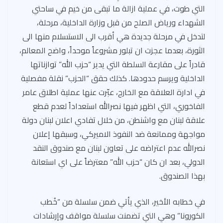
التي طوت، في عملية ازالة ما تبقى من خيم في ساحتي
الشهداء ورياض الصلح من قبل وزارة الداخلية، مرحلة،
لتدخل في مرحلة جديدة هي أقرب الى الاستسلام منها الى
الثورة، بعدما عجزت ان تبلور مشروعاً موحداً، واضح المعالم،
قادراً على مقارعة السلطة التي يدير “حزب الله” توازناتها
الداخلية ويرسم حدودها. كذلك حقق “الحزب” نقلة مفصلية
في ادارة العلاقة مع الخارج، عبّرت عنها عملية اطلاق عامر
الفاخوري، التي اظهر فيها نصرالله استعداداً لعدم قطع
علاقة لبنان مع واشنطن، من خلال تفادي اعلان لبنان دولة
مواجهة وممانعة ضد النفوذ الاميركي، وسبقها إعلان
نصرالله عدم اعتراضه على تعاون لبنان مع صندوق النقد
الدولي، بعد ان كان “حزب الله” معترضاً على اي استعانة
بهذا الصندوق.
في خطابه الأخير، الذي يأتي ضمن سلسلة من “خُطب
الكورونا” وهي التي تضمنت سلسلة مواقف وإرشادات