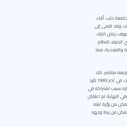
معة حلب. أثناء
ت، وقد انتمى إلى
 1972 الشيوعي السوري المعروف رياض الترك.
 الحليف للنظام
ة والتعددية، مما
راً بسبب توزيعه مناشير. تلك
المدة السريعة في السجن ستكون محض خطوة أولى في رحلة متخمة بالمضايقات والاعتقالات. في آذار 1983 طُرد
فرات بطلب من فرع الأمن السياسي، بسبب نشاطه. عام 1987 تم إنذاره بسبب اشتراكه في
في النهاية تم اعتقال
يتمكن من رؤية ابنته
م تتمكن من ربط وجهه