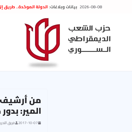
Ski
2026-08-08
بيانات وبلاغات:
الدولة الموحّدة.. طريق إ
t
” تصريح صحفيّ “: تضامن م
تعزية بوفاة المناضل حسن
conten
العام السابق لحزب الاتحاد
الديمقراطي
بلاغ صادر عن اجتماع اللجن
2026
الحرب الأمريكية الإسرائيل
في إيران .. بيان من حزب 
السوري
من أرشيف م
المير: بدور
2017-10-07
فريق التحرير