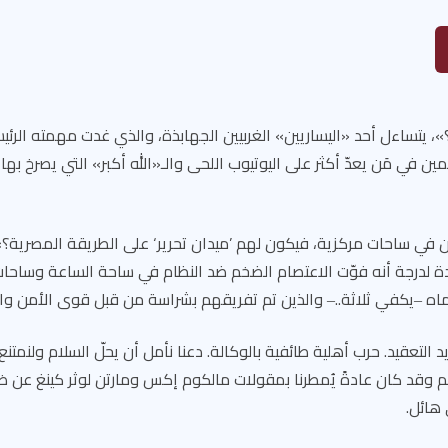
ن؟»، يتساءل أحد «اليساريين» الغربيين الجهابذة، والذي غدت مهمته الرئ
ن في مَن يعدّ أكثر على اليوتيوب اللحى والـ«الله أكبر» التي يصرخ بها
ن في ساحات مركزية، فيكون لهم ’ميدان تحرير‘ على الطريقة المصرية؟»
 لدرجة أنه فوّت الاعتصام الضخم ضد النظام في ساحة الساعة وساحا
 ‒يكفي ثلاثة..‒ والذين تم تفريقهم بشراسة من قبل قوى الأمن وا
لتعقيد. حرب أهلية طائفية بالوكالة. دعنا نأمل أن يحلّ السلام ولنمتنع
 وقد كان عادةً يُمطرنا بمقولات مالكوم إكس ومارتن لوثر كينغ عن ضر
هائل.