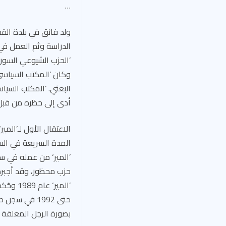
…
ولد فائق في بلدة الق
الدراسة وثم العمل في
وكان ’المكتب السياسي‘
البعثي. ’المكتب السياس
أدى إلى حظره من قبل 
حزب محظور، وقد أجبره 
’المير
حتى 1992 في 
بصورة الرجل المعلقة ص