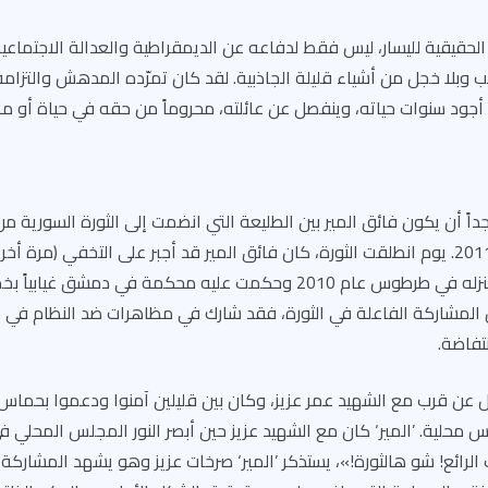
الحقيقية لليسار، ليس فقط لدفاعه عن الديمقراطية والعدالة الاجتماعية، 
 وبلا خجل من أشياء قليلة الجاذبية. لقد كان تمرّده المدهش والتزام
جود سنوات حياته، وينفصل عن عائلته، محروماً من حقه في حياة أو ما 
ً أن يكون فائق المير بين الطليعة التي انضمت إلى الثورة السورية من
التي انطلقت في آذار 2011. يوم انطلقت الثورة، كان فائق المير قد أجبر على التخفي (
قوى الأمن السوري منزله في طرطوس عام 2010 وحكمت عليه محكمة في دم
من المشاركة الفاعلة في الثورة، فقد شارك في مظاهرات ضد النظام في
تفاضة.
ل عن قرب مع الشهيد عمر عزيز، وكان بين قليلين آمنوا ودعموا بحماس 
لية. ’المير‘ كان مع الشهيد عزيز حين أبصر النور المجلس المحلي ف
ائع! شو هالثورة!»، يستذكر ’المير‘ صرخات عزيز وهو يشهد المشاركة