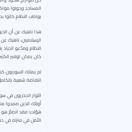
المساجد وحولوا مواكب
يواظب النظام كانوا بمن
هذا ناهيك عن أن الذين
الإسلاميين، ناهيك عن
النظام ومدّعو الحياد 
كان يمكن توفير الكثير
لم يمتلك السوريون كذلك
انتفاضة شعبية بالكامل
الثوار الجذريون في سور
أولئك الذين صمدوا متم
هؤلاء؛ فقد انضمّ هو 
الأمن في منزله في دمشق