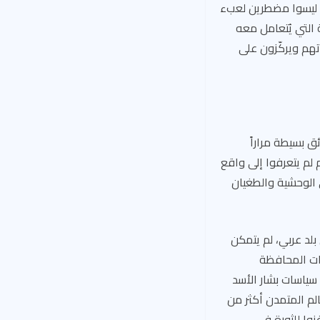
ن، ليسوا مضطرين لعبء
 التي يُتعامل معه
تهم ويركّزون على
ق بسيطة مراراً
م لم يتعرفوا إلى واقع
 الوحشية والطغيان
بلد عربي، لم يتمكن
ات المحافظة
ياسات بشار الأسد
الم المتمدن أكثر من
وا للثورة في