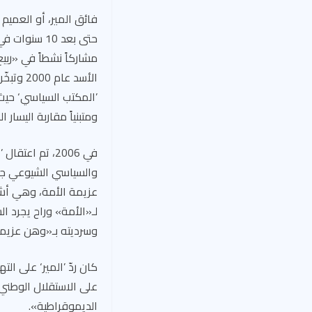
فائق المير، أو العميم
حتى بعد 10 
مشاركاً نشطاً في «رب
الأسد ع
ومتبنياً مقاربة اليسار 
في 2006، تم ا
والسياسي الشيوعي جو
عزيمة الأمة، وهي أشي
لـ«الأمة» وراح يجرد
وسرديته بـ«وهن عزيمة
كان ردّ ’المير‘ على ا
على الاستقلال الوطني 
الديموقراطية».