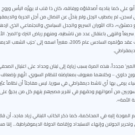
 أبو علي كما يناديه أصدقاؤه ورفاقه، كان ذا قلب لا يهزّه اليأس وروح 
سنوات في لسجن، لم يضطرب الرجل ولم يتخلّ عن النضال من أجل الحرية والديم
يع دمشق»، ذاك الثوران السريع والجدل السياسي والاجتماعي الذي ازده
ام 2000 وتبخّر سريعاً وانتهى باعتقال عدد من ناشطيه، ومنهم رياض الترك و’المير‘. ا
’المكتب السياسي‘ حيث عقد مؤتمره السادس عام 2005، مغيراً اسمه إلى ’
الديمقراطي.
عتقال ’المير‘ مجدداً، هذه المرة بسبب زيارة إلى لبنان وحداد على اغتيال الص
رج حاوي ‒ وكلاهما معروف بمعارضته للنظام السوري. اتُهم بإضعاف 
اء يرمى بها أي ناشط ديمقراطي في سوريا. ليس مفاجئاً أن نظاماً عيّ
 السوريين من أصواتهم وحقهم في تقرير مصيرهم يتهم كل من يجرؤ عل
 الأمة».
لتهم الموجة إليه في المحاكمة، كما ذكر الكاتب اللبناني زياد ماجد، أن 
وتحرير الجولان وإنهاء الاستبداد وإقامة الدولة الديموقراطية… إننا