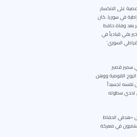
عصية على الانكسار.
قراطية في سوريا. كان
ر بعد وفاة حافظ
لأخير بقي قيادياً في
حزب الشعب الديمقراطي السوري‘
حفي سمير قصير
الروح القومية ووهن
ن نفسه تجسيداً
ى تحدي سطوته
قال «هدفي الحفاظ
 مستمرون في معركة