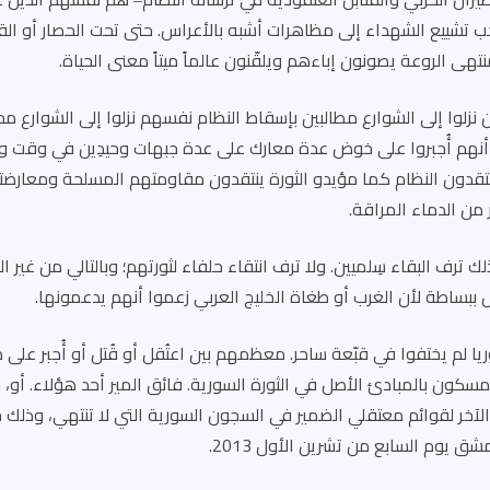
 تشييع الشهداء إلى مظاهرات أشبه بالأعراس. حتى تحت الحصار أو ال
تهى الروعة يصونون إباءهم ويلقّنون عالماً ميتاً معنى الحياة.
 نزلوا إلى الشوارع مطالبين بإسقاط النظام نفسهم نزلوا إلى الشوارع م
 أنهم أُجبروا على خوض عدة معارك على عدة جبهات وحيدِين في وقت وا
ينتقدون النظام كما مؤيدو الثورة ينتقدون مقاومتهم المسلحة ومعارضته
 من الدماء المراقة.
 ترف البقاء سِلميين. ولا ترف انتقاء حلفاء لثورتهم؛ وبالتالي من غير 
 ببساطة لأن الغرب أو طغاة الخليج العربي زعموا أنهم يدعمونها.
يا لم يختفوا في قبّعة ساحر. معظمهم بين اعتُقل أو قُتل أو أُجبر على م
سكون بالمبادئ الأصل في الثورة السورية. فائق المير أحد هؤلاء. أو، ف
الآخر لقوائم معتقلي الضمير في السجون السورية التي لا تنتهي، وذل
 يوم السابع من تشرين الأول 2013.