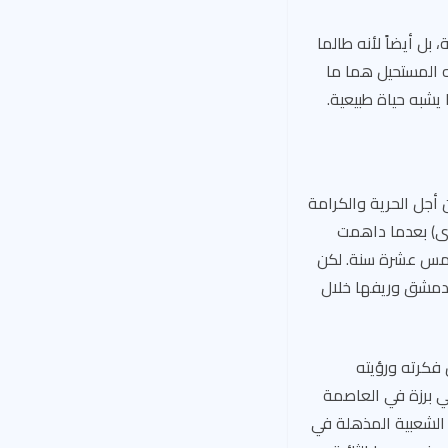
بل أيضاً لأنه طالما
ه المستحيل هما ما
يشبه حياة طبيعية.
 أجل الحرية والكرامة
مرة أخرى) بعدما داهمت
شق غيابياً بخمس عشرة سنة. لكن
 دمشق وريفها خلال
فكرته ورؤيته
ي برزة في العاصمة
 الشعبية المذهلة في