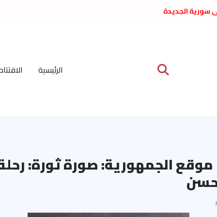
لى سورية الجديدة
ع د. فداء الحوراني
 عبدالعظيم الأمين
 الاشتراكي العربي
ة المركزية نيسان
الرئيسية
الافتتاح
ية على نظام الملالي
الشعب الديمقراطي
وقع الجمهورية: صورة ثورة: رحلة
 حسن