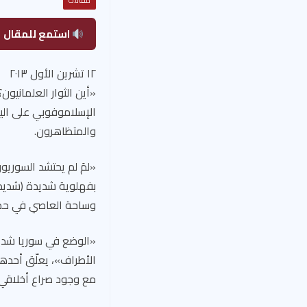
مقالات
استمع للمقال
١٢ تشرين الأول ٢٠١٣
«أين الثوار العلمانيو
الإسلاموفوبي على اليمي
والمتظاهرون.
«لمَ لم يحتشد السوريو
بفهلوية شديدة (شديدة
وساحة العاصي في حماه
«الوضع في سوريا شديد ا
الأطراف»، يعلّق أحدهم
مع وجود صراع أخلاقي 