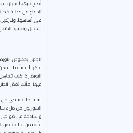
أصبح مرهقاً تكرار بدي
الدفاع عن عدالة قضيتهم
على أساسها. ولا يَدين
دعم بل وتمجيد الكفا
…
الجهل بخصوص الثورة ال
وتكراراً مسألة لا يمكن
الثورة. إذا كنت تتجا
فيها، فأنت تغض الطرف 
بسبب ما لا يحصى من ال
السوريون من ملء ساح
والكادحة في ضواحي و
وأبيه من قبله. نفس ال
كل صواريخ سكود والطير