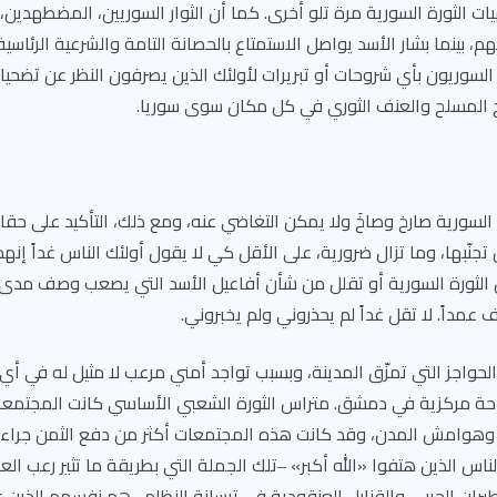
هيات الثورة السورية مرة تلو أخرى. كما أن الثوار السوريين، المضطهدي
، بينما بشار الأسد يواصل الاستمتاع بالحصانة التامة والشرعية الرئاسية
 السوريون بأي شروحات أو تبريرات لأولئك الذين يصرفون النظر عن تضحيا
ح المسلح والعنف الثوري في كل مكان سوى سوريا.
سورية صارخ وصاخَ ولا يمكن التغاضي عنه، ومع ذلك، التأكيد على حقائ
 تجنّبها، وما تزال ضرورية، على الأقل كي لا يقول أولئك الناس غداً إنه
هل الثورة السورية أو تقلل من شأن أفاعيل الأسد التي يصعب وصف مدى
عمداً. لا تقل غداً لم يحذروني ولم يخبروني.
حواجز التي تمزّق المدينة، وبسبب تواجد أمني مرعب لا مثيل له في أي 
ة مركزية في دمشق. متراس الثورة الشعبي الأساسي كانت المجتمع
هوامش المدن، وقد كانت هذه المجتمعات أكثر من دفع الثمن جراء س
ناس الذين هتفوا «الله أكبر» ‒تلك الجملة التي بطريقة ما تثير رعب الع
ان الحربي والقنابل العنقودية في ترسانة النظام‒ هم نفسهم الذين غن