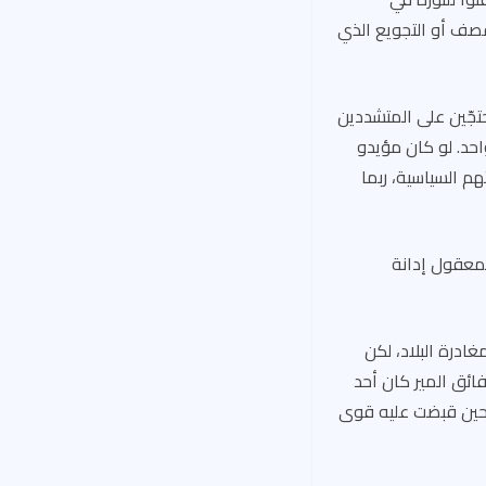
قصف أو التجويع الذي
حتجّين على المتشددين
حد. لو كان مؤيدو
م السياسية، ربما
المعقول إدانة
غادرة البلاد، لكن
ائق المير كان أحد
ك حين قبضت عليه قوى