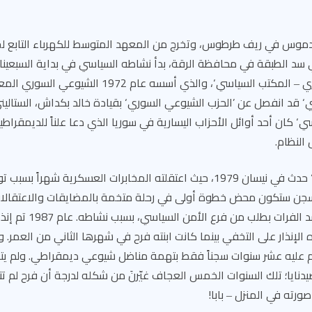
دموس في ريف طرطوس، وتخرج من المعهد المتوسط للكهرباء التابع لجا
 سد الطبقة في محافظة الرقة، بدأ نشاطه السياسي في بداية السبعينا
’الحزب الشيوعي السوري ‒ المكتب السياسي‘، والذي أسسه عام
 قد انفصل عن ’الحزب الشيوعي السوري‘ بقيادة خالد بكداش، الستاليني
ي‘ كان أحد أوائل الأحزاب اليسارية في سوريا الذي دعا علناً للديمقراطي
النظام.
الاعتقال الأول لـ’المير‘ حدث في نيسان 1979، حيث اعتقلته المخابرات العسكرية شه
’المير‘ من عمله في سد ال
الإنذار على التخفي بينما كانت ابنته فرح في شهرها الثاني من العمر. و
‘ عام 1989 وحُكم عليه عشر سنوات سجناً فقط بتهمة مناضل شيوعي ديمقراطي. ولم 
سجن صيدنايا؛ تلك السنوات الخمس العجاف غيّرنَ من شكله لدرجة أن فرح ل
ورته في المنزل ‒ بابا!