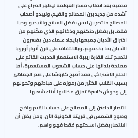
قدميه بعد انقلاب مسار العولمة ليظهر الصراع على
أشده من جديد بين المصالح والقيم، وليبدو أصحاب
المصالح منتصرين ليس بفضل السلاح والأيديولوجيا
فقط، بل بفضل حنكتهم وذكائهم الذي مكّنهم من
اختراق الأديان جميعها بايجاد علماء دين يفسرون
الأديان بما يخدمهم، وبالالتفاف على قرن أنوار أوروبا
لتصبح تلك القارة ربيبة الاستعمار الحديث القائم على
مصلحة بلدانها على حساب الشعوب المستعمرة، أما
الحلم الاشتراكي فقد أصبح كابوسًا على صدر الجماهير
بسبب انقلاب الكثير من رموزه على مبادئهم وتحولهم
إلى وحوش كاسرة تمزق مخالبها أبناء شعبها.
انتصار الداعين إلى المصالح على حساب القيم واضح
وضوح الشمس في قريتنا الكونية الآن، ومن يظن أن
الانتصار بفضل اسلحتهم فقط فهو واهم.