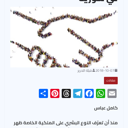
2018-10-07
هيئة التحرير
مقالات
S
Pi
T
Te
F
W
E
h
nt
hr
le
ac
h
m
ar
er
ea
gr
e
at
ail
كامل عباس
e
es
ds
a
b
s
منذ أن تعرّف النوع البشري على الملكية الخاصة ظهر