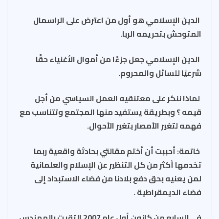
الدين الإسلامي هو أول من اعترض على الراسمال
المتوحش بتحريمه الربا.
الدين الإسلامي جعل جزءًا من أموال الأغنياء حقًا
شرعيًا للسائل والمحروم.
لماذا ننكر على معتنقيه العمل السياسي من أجل
قيمه ؟ وبطريقة يستفيد منها المجتمع وتتناسب مع
فهمه لتغير الأمصار بتغير الأحوال.
خاتمة: أحببت أن أختم مقالتي بحادثة واقعية ربما
تخدمها أكثر من كل التنظير عن الإسلام والعلمانية
لمن يعنيه بحق دفع بلادنا من فضاء الاستبداد إلى
فضاء الديمقراطية .
في السابع من كانون أول عام 2007 التقيت بالمهندس