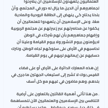
العلمانيون يتعهدون للإسلاميين أن يشرحوا
لجماهيرهم أن الدين ما يزال له دور في المجتمع، وأنّ
بلدنا يحتاج كي ينهض إلى الطاقة الروحية والمادية
معًا، وعلى الإسلاميين أن يتعهدوا للعلمانيين أن
يكفوا عن محاصرتهم عبر زعبرتهم عن مجتمع الربوبية
وإفهام جماهيرهم بأن لهم شركاء في الوطن
لايؤمنون بيوم النشور ولا بيوم القيامة وعلينا أن
نحاسبهم في الأرض على سلوكهم تجاه الوطن، ونترك
حسابهم عن إيمانهم لربهم في يوم القيامة.
إن هذه المعارك الدائرة على الأرض أو على فضاء
الفيس بوك لا تشير إلى استيعاب الجهتين ما جرى في
بلدهم، وهم ماضون في غيهم مع كل أسف
. من هنا تأتي أهمية القائلين بالتعاون على أرضية
التنافس بين الإسلاميين والعلمانيين الآن للمساهمة
في خلق جيل سوري ديمقراطي صاعد يستطيع أن