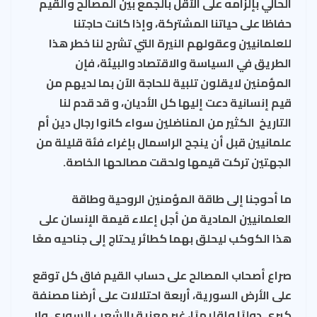
الحالي بإلزامه على الأقل بالجمع بين المصالح والقيم
حفاظا على حياتنا المشتركة، وإذا كانت حاجتنا
للعلمانيين وعقولهم النيرة التي تشرح لنا خطر هذا
الطريق في السياسة والاقتصاد والبيئة، فإن
المؤمنين لايقلون تلبية للحاجة الآن بما لديهم من
قيم إنسانية دعت إليها كل الأديان، و قد قدم لنا
التاريخ الكثير من المناضلين سواء كانوا رجال دين أم
علمانيين قبل أن ينجح الراسمال بإغراء فئة قليلة من
الجهتين تركت قيمها ولحقت مصالحها الخاصة.
ما أحوجنا إلى طاقة المؤمنين الروحية وطاقة
العلمانيين المادية من أجل إعلاء قيمة الإنسان على
هذا الكوكب ليحلق بهما كطائر يحتاج إلى جناحيه معًا
صراع أصحاب المصالح على حساب القيم فاق كل توقع
على الأرض السورية، أربعة احتلالات على أرضنا مصنفة
كبرى دوليًا وإقليميًا، غير معنية بالشعب السوري ولا