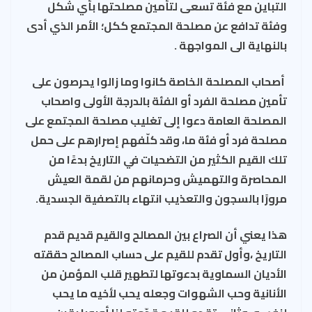
t
m
o
A
التباين مع فئة تسعى لتأمين مصلحتها بأي شكل
ok
p
وفئة تدافع عن مصلحة المجتمع ككل؛ الأمر الذي أدى
p
بالنهاية الى المواجهة .
أصحاب المصلحة الخاصة كانوا وما زالوا يحرصون على
تأمين مصلحة الفرد أو الفئة بالدرجة الأولى واصحاب
المصلحة العامة دعوا إلى تغليب مصلحة المجتمع على
مصلحة فرد أو فئة ما، وقد كلّفهم إصرارهم على حمل
تلك القيم الكثير من التضحيات في التاريخ بدءًا من
المحاصرة والتهميش وحرمانهم من لقمة العيش
مرورًا بالسجون والتعذيب انتهاء بالتصفية الجسدية.
هذا يعني أن الصراع بين المصالح والقيم قديم قدم
التاريخ ،وأول تقدم للقيم على حساب المصالح حققته
الأديان السماوية بدعوتها لتطهير قلب المؤمن من
الأنانية وحب الشهوات وجعله يحب لأخيه ما يحب