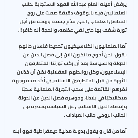
يرفض أمينه العام عبد الله الفهد الاستجابة لطلب
العلمانيين فيه بالوقوف دقيقة صمت على روح
المناضل العلماني الذي قدّم جسده وروحه من أجل
ثورة شغف بها حتى نقي عظمه، والحجة أنه كافر !!.
أما العلمانيون الكلاسيكيون تحديدًا فلسان حالهم
يقول: نحن أحوج ما نكون الآن إلى فصل الدين عن
الدولة والسياسة بعد أن ركب ثورتنا المتطرفون
الإسلاميون، وكل روابطهم العقلانية تظن أن خذلان
الثورة من قبل المتطرفين الاسلاميين أكّد صحة وجهة
نظرهم القائمة على سحب التجربة العلمانية سحبًا
ميكانيكيًا في بلادنا، وجوهره فصل الدين عن الدولة
وإقصاء الدين الاسلامي عن السياسة وحصره في
الجانب الروحي جانب العبادات .
أما من قال و يقول بدولة مدنية ديمقراطية فهو أبله