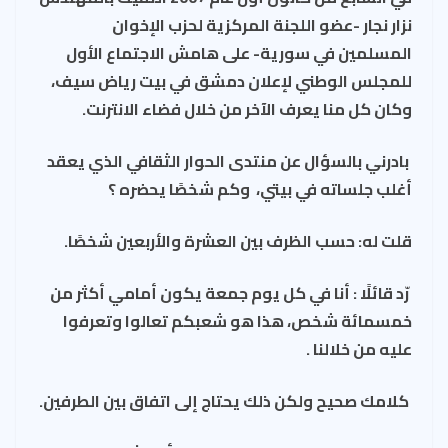
نزار نجار -عضو اللجنة المركزية لحزب الإخوان
المسلمين في سورية- على هامش الاجتماع الأول
للمجلس الوطني لإعلان دمشق في بيت رياض سيف،
وكان كل منا يعرف الآخر من خلال فضاء الانترنت.
بادرني بالسؤال عن منتدى الحوار الثقافي الذي يعقد
أغلب جلساته في بيتي، وكم شخصًا يحضره ؟
قلت له: حسب الظرف بين العشرة والأربعين شخصًا.
رّد قائلًا : أنا في كل يوم جمعة يكون أمامي أكثر من
خمسمائة شخص، هذا هو شعبكم تعالوا وتعرفوا
عليه من خلالنا .
كلامك صحيح ولكن ذلك يحتاج إلى اتفاق بين الطرفين.