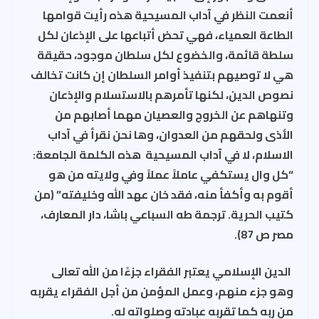
أنعمت النظر في آداب المسيحية هذه رأيت قوامها
الطاعة العمياء، فهي تحض أتباعها على الإذعان لكل
سلطة قائمة، والخضوع لكل سلطان موجود، حقيقة
هي لا توصيهم بتنفيذ أوامر السلطان إن كانت تخالف
نصوص الدين، لكنها تأمرهم بالاستسلام والإذعان
وتنهاهم عن الخروج والعصيان مهما أصابهم من
الأذى ولحقهم من العدوان، وها نحن نقرأ في آداب
الاسلام، لا في آداب المسيحية هذه الكلمة الجامعة:
“كل وال يستكفي عاملاً عملاً وفي ولايته من هو
أقوم به وأكفأ منه، فقد خان عهد الله وخليفته” (من
كتيب الحرية. ترجمة طه السباعي باشا، دار المعارف،
مصر ص 87).
الدين الإسلامي يعتبر الفقراء جزءًا من الله تعالى
وهو جزء منهم، وعمل المؤمن من أجل الفقراء يقربه
من ربه كما تقربه عبادته وصلواته له.