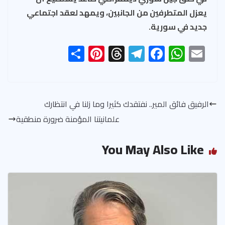
يعزل المتطرفين من الجانبين، ويمهد لعقد اجتماعي
جديد في سورية.
S
Pi
T
Te
F
W
E
h
nt
hr
le
ac
h
m
ar
er
ea
gr
e
at
ail
e
es
ds
a
b
s
الرفيق فائق المير.. نفتقدك كثيرا وما زلنا في انتظارك
t
m
o
A
علمانيتنا المؤمنة ضرورة منطقية
ok
p
p
You May Also Like