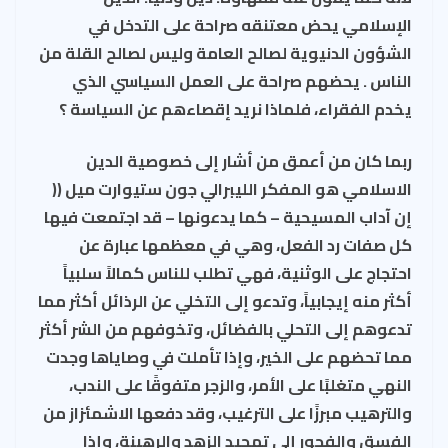
الإسلامي يحض معتنقه صراحة على التدخل في
الشؤون الدنيوية لصالح العامة وليس لصالح القلة من
الناس . يحضهم صراحة على العمل السياسي الذي
يخدم الفقراء، فلماذا نريد إقصاءهم عن السياسة ؟
ربما كان من أعمق من أشار إلى خصوصية الدين
الاسلامي هو المفكر الليبرالي جون ستيوارت ميل ((
إن آداب المسيحية – كما يدعونها – قد اجتمعت فيها
كل صفات رد الفعل، وهي في معظمها عبارة عن
احتجاج على الوثنية، فهي تطلب للناس كمالاً سلبياً
أكثر منه إيجابياً، وتدعو إلى التخلي عن الرذائل أكثر مما
تدعوهم إلى التحلي بالفضائل، وتخوفهم من الشر أكثر
مما تحضهم على الخير، وإذا تأملت في وصاياها وجدت
النهي متغلبًا على الأمر، والزجر متفوقًا على الندب،
والترهيب مبرزًا على الترغيب، وقد دفعها الاشمئزاز من
الفسق والفجور إلى تمجيد الزهد والرهبنة، وإذا