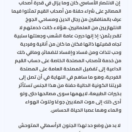
إن الانتصار الأساسي كان وما يزال في قدرة أصحاب
المصالح على شراء حفنة من أصحاب القيم تمثلوا فيما
عرف بالمنافقين من رجال الدين ومساحي الجوخ
الانتهازيين من العلمانيين، هؤلاء كانت خدمتهم لا
تقدر بثمن؛ إذ إنها حيرت عامة الشعب وجعلتها سلبية
تجاه قضيتها ذاتها فكان ما كان من أنانية وفردية
وحب للذات ومن فساد وإفساد للضمائر، ومافي ذلك
من خدمة لأصحاب المصلحة الخاصة على حساب القيم
الداعية إلى تفضيل المصلحة العامة على المصلحة
الفردية، وهو ما ساهم في النهاية في أن تصل إلى
قريتنا الكونية الحالية حفنة من هذا الجنس تستأثر
بخيرات الطبيعة، لايهمها سوى مصالحها حتى ولو
أدى ذلك إلى موت الملايين جوعًا وتلوث الهواء
والماء وهما عصبا الحياة الحساس.
لا بد من وضع حد لهذا الجنون الرأسمالي المتوحش