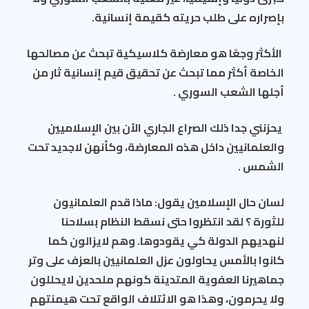
بإصراره على طلب حريته كقيمة إنسانية.
الأكثر وجعًا هو معارضة كلاسيكية تبحث عن مصالحها
الخاصة أكثر مما تبحث عن تحقيق قيم إنسانية ثار من
أجلها الشعب السوري .
يحزنني جدا ذلك الصراع الجاري الآن بين الإسلاميين
والعلمانيين داخل هذه المعارضة، وكأنهن لاجديد تحت
الشمس .
لسان حال الإسلامين يقول: ماذا قدم العلمانيون
للثورة ؟ لقد انتظروا حتى نسقط النظام بسلاحنا
لنهديهم الدولة كي يقودوها. وهم لايزالون كما
كانوا بالأمس يحاولون عزل العلمانيين بالعزف على وتر
جماهيرنا العفوية المتدينة كونهم ملحدين لايحللون
ولا يحرمون، وهذا هو الائتلاف الواقع تحت هيمنتهم