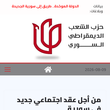
Ski
بيانات
الدولة الموحّدة.. طريق إلى سورية الجديدة
t
وبلاغات:
” تصريح صحفيّ “: تضامن مع د. فداء الحوراني
تعزية بوفاة المناضل حسن عبدالعظيم الأمين
conten
العام السابق لحزب الاتحاد الاشتراكي العربي
الديمقراطي
بلاغ صادر عن اجتماع اللجنة المركزية نيسان
2026
الحرب الأمريكية الإسرائيلية على نظام الملالي
في إيران .. بيان من حزب الشعب الديمقراطي
السوري
2026-08-09
من أجل عقد اجتماعي جديد
في سورية