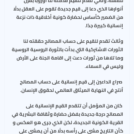
لنفسه، وثاني تقدم للقيم قدّمته لنا أوروبا بقرن
أنوارها الذي دعا إلى قيم جديدة تقوم على العقل بدلًا
من الضمير كأساس لحضارة كونية أخلاقية ذات نزعة
إنسانية كبيرة جدًا.
وثالث تقدم للقيم على حساب المصالح حققته لنا
الثورات الاشتركية التي بدأت بالثورة الروسية الروسية
وما تلاها من ثورات دعت إلى اقامة الجنة على الأرض
وليس في السماء.
صراع الداعين إلى قيم إنسانية على حساب المصالح
أنتج في النهاية الميثاق العالمي لحقوق الإنسان.
كان من المؤمل أن تتقدم القيم الإنسانية على
المصالح درجة جديدة بفضل حضارة وثقافة البشرية في
القرية الكونية الجديدة، لكن الذي جرى هو العكس و
كأن التاريخ مشى على رأسه بدلًا من أن يمشي على