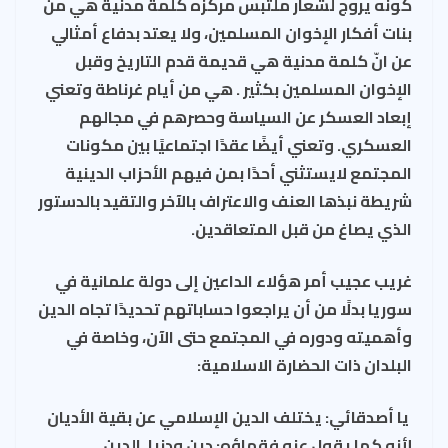
كونه يروج لشعار ملتبس مركزه كلمة مدنية هي من
بنات أفكار الإخوان المسلمين، ولا يعتد بدفاع أمثالي
عن انّ كلمة مدنية هي قديمة قدم التاريخ وقبل
الإخوان المسلمين بكثير . هي من أيام غرناطة وتعني
إبعاد العسكر عن السياسة وحصرهم في مجالهم
العسكري. وتعني أيضًا عقدًا اجتماعيًا بين مكونات
المجتمع لايستثني أحدًا بمن فيهم الأحزاب الدينية
شريطة نبذها العنف والاعتراف بالآخر والتقيد بالدستور
الذي يصاغ من قبل المتعاقدين.
غريب عجيب أمر هؤلاء الداعين إلى دولة علمانية في
سوريا بدلًا من أن يراجعوا حساباتهم تحديدًا تجاه الدين
وأهميته ودوره في المجتمع حتى الآن، وخاصة في
البلدان ذات الحضارة الاسلامية:
يا أصدقائي: يختلف الدين الإسلامي عن بقية الأديان
لأنه كما يقول عنه فقهاؤه: دين ودنيا. الدين