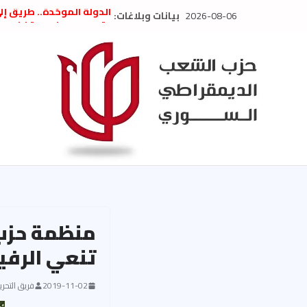
Ski
2026-08-06
بيانات وبلاغات:
الدولة الموحّدة.. طريق إ
t
” تصريح صحفيّ “: تضامن م
تعزية بوفاة المناضل حسن
conten
العام السابق لحزب الاتحاد
الديمقراطي
بلاغ صادر عن اجتماع اللجن
2026
الحرب الأمريكية الإسرائيل
في إيران .. بيان من حزب 
السوري
منظمة حزب 
تنعي الرف
2019-11-02
فريق التحرير