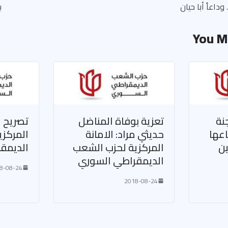
وداعاً أبا حيان
ب
You M
جنة
تعزية بوفاة المناضل
تصريح 
اعها
حديثي مراد: الامانة
المركز
ين
المركزية لحزب الشعب
الديمق
الديمقراطي السوري
8-08-24
2018-08-24