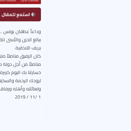
منظمات الحزب
منظمات الداخ
استمع للمقال
وداعاً غطفان يونس …ود
ببالغ الحزن والأسى تلق
بريف اللاذقية.
كان الرفيق مناضلاً صلب
مناضلاً من أجل دولة م
خسارتنا بك اليوم كبيرة
لروحك الرحمة والسكين
ولعائلته وأهله ورفاقه
1 /11 / 2019
منظمة اللاذق