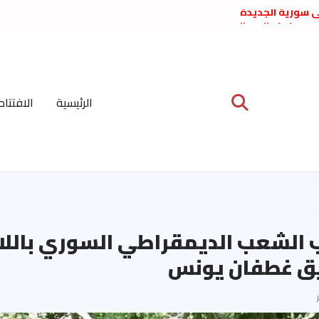
لى سورية الجديدة
ع د. فداء الحوراني
 عبدالعظيم الأمين
 الاشتراكي العربي
ة المركزية نيسان
الرئيسية
الافتتاح
ية على نظام الملالي
الشعب الديمقراطي
الشعب الديمقراطي السوري باللا
يق غطفان يونس