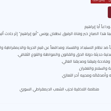
ل
وثائق الحزب
اعاً أبا إبراهيم
بنا هذا الصباح خبر وفاة الرفيق غطفان يونس “أبو إبراهيم” إثر حادث أل
اً ضد نظام الاستبداد والفساد ومدافعاً عن قيم الحرية والديمقراطية وال
دنية حديثة دولة الحق والقانون والمواطنة والتنوع الثقافي.
 وفادحة رفيقنا وصديقنا الغالي.
ة والسلام والغفران
 وأصدقائه ومحبيه أحر التعازي
ية لحزب الشعب الديمقراطي السوري