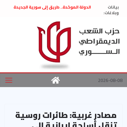
Ski
بيانات
الدولة الموحّدة.. طريق إلى سورية الجديدة
t
وبلاغات:
” تصريح صحفيّ “: تضامن مع د. فداء الحوراني
تعزية بوفاة المناضل حسن عبدالعظيم الأمين
conten
العام السابق لحزب الاتحاد الاشتراكي العربي
الديمقراطي
بلاغ صادر عن اجتماع اللجنة المركزية نيسان
2026
الحرب الأمريكية الإسرائيلية على نظام الملالي
في إيران .. بيان من حزب الشعب الديمقراطي
السوري
2026-08-08
مصادر غربية: طائرات روسية
تنقل أسلحة إيرانية إلى