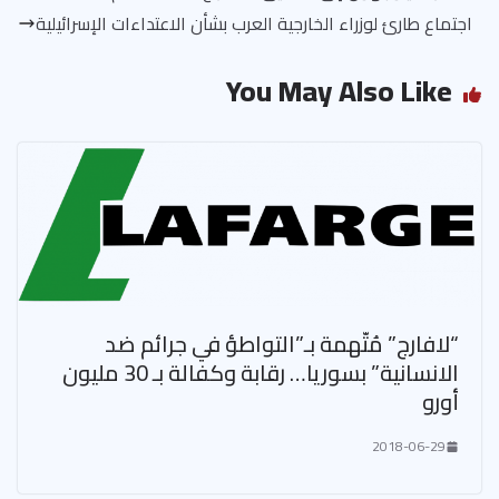
اجتماع طارئ لوزراء الخارجية العرب بشأن الاعتداءات الإسرائيلية
You May Also Like
“لافارج” مُتّهمة بـ”التواطؤ في جرائم ضد
الانسانية” بسوريا… رقابة وكفالة بـ 30 مليون
أورو
2018-06-29