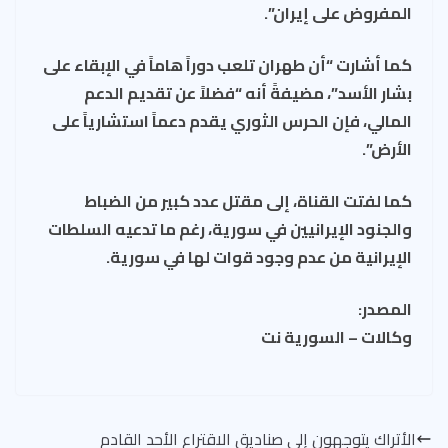
المفروض على إيران”.
كما أشارت “أن طهران تلعب دوراً هاماً في الإبقاء على
بشار الأسد”، مضيفةً أنه “فضلاً عن تقديم الدعم
المالي، فإن الحرس الثوري يقدم دعماً استشارياً على
الأرض”.
كما لفتت القناة، إلى مقتل عدد كبير من الضباط
والجنود الإيرانيين في سورية، رغم ما تدعيه السلطات
الإيرانية من عدم وجود قوات لها في سورية.
المصدر:
وكالات – السورية نت
الأتراك يتوجهون إلى صناديق الاقتراع الأحد القادم