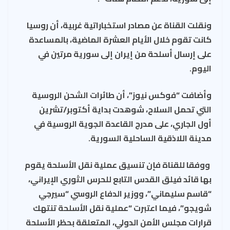
ونقلت القناة عن مصادر استخباراتية غربية، أن روسيا
كانت تقوم خلال الأيام العشرة الماضية، بالمساعدة
على إرسال أسلحة من إيران إلى سورية مرتين في
اليوم.
وأضافت “فوكس نيوز”، أن طائرات الشحن الروسية
التي تحمل السلاح، شوهدت بداية أكتوبر/تشرين
أول الجاري، على مدرج القاعدة الجوية الروسية في
مدينة اللاذقية الساحلية السورية.
ووفقا للقناة فإن تنسيق عملية نقل الأسلحة يقوم
بها قائد فيلق القدس التابع للحرس الثوري الإيراني،
“قاسم سليماني”، ووزير الدفاع الروسي “سيرجي
شويجو”، فيما اعتبرت “عملية نقل الأسلحة تنتهك
قرارات مجلس الأمن الدولي، المتعلقة بحظر الأسلحة