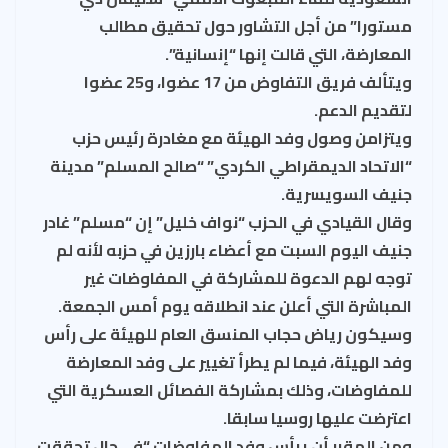
مستورا” من أجل التشاور حول تحقيق مطالب
المعارضة، التي قالت إنها “إنسانية”.
ويتألف فريق التفاوض من 17 عضوا، و25 عضوا
لتقديم الدعم.
ويتزامن وصول وفد الهيئة مع مغادرة رئيس حزب
“الاتحاد الديمقراطي الكردي” “صالح المسلم” مدينة
جنيف السويسرية.
وقال القيادي في الحزب “نواف خليل” إن “مسلم” غادر
جنيف اليوم السبت مع أعضاء بارزين في حزبه لأنه لم
توجه لهم الدعوة للمشاركة في المفاوضات غير
المباشرة التي أعلن عند انطلاقه يوم أمس الجمعة.
وسيكون رياض حجاب المنسق العام للهيئة على رأس
وفد الهيئة، فيما لم يطرأ تغيير على وفد المعارضة
للمفاوضات، وذلك بمشاركة الفصائل العسكرية التي
اعترضت عليها روسيا سابقا.
ومن المقرر أن يرأس وفد المفاوضات “في حال تحققت