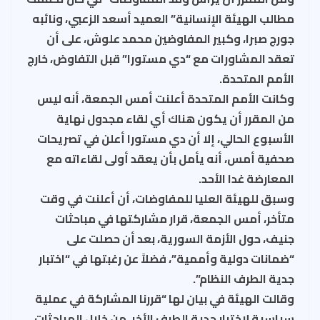
مطالب الهيئة الإنسانية” العميد أسعد الزعبي، ونائبه
جورج صبرا، وكبير المفاوضين محمد علوش، على أن
تعقد المشاورات مع “دي مستورا” قبل التفاوض، خارج
الأمم المتحدة.
وكانت الأمم المتحدة أعلنت أمس الجمعة، أنه ليس
من المقرر أن يكون هناك أي لقاء مجدول نهاية
الأسبوع الحالي، إلا أن دي مستورا أعلن في تصريحات
صحفية أمس، أنه يأمل بأن يعقد أولى لقاءاته مع
المعارضة غدا الأحد.
وسبق للهيئة العليا للمفاوضات، أن أعلنت في وقت
متأخر، أمس الجمعة، قرار مشاركتها في مباحثات
جنيف، حول الأزمة السورية، بعد أن حصلت على
“ضمانات دولية وأممية”، فضلاً عن رغبتها في “اختبار
جدية الطرف النظام”.
وقالت الهيئة في بيان لها “قررنا المشاركة في عملية
سياسية لاختبار جدية الطرف الأخر، من خلال المباحثات