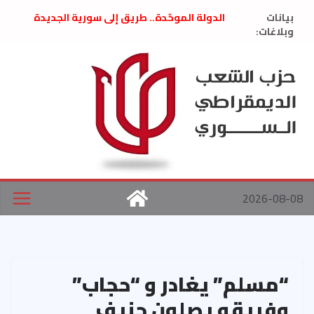
Ski
بيانات
الدولة الموحّدة.. طريق إلى سورية الجديدة
t
وبلاغات:
” تصريح صحفيّ “: تضامن مع د. فداء الحوراني
تعزية بوفاة المناضل حسن عبدالعظيم الأمين
conten
العام السابق لحزب الاتحاد الاشتراكي العربي
الديمقراطي
بلاغ صادر عن اجتماع اللجنة المركزية نيسان
2026
الحرب الأمريكية الإسرائيلية على نظام الملالي
في إيران .. بيان من حزب الشعب الديمقراطي
السوري
2026-08-08
“مسلم” يغادر و “حجاب”
وفريقه يصلون جنيف