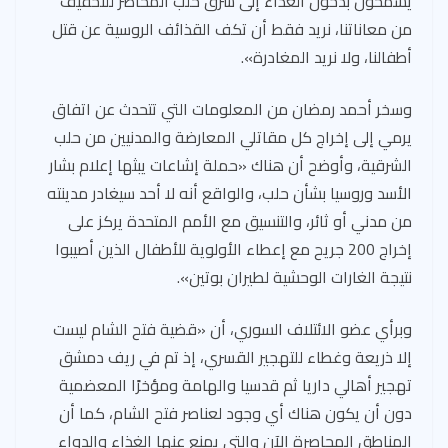
يسمحون بدخول الغذاء إلى شرق حلب المحاصر للتخفيف
من معاناتنا، نريد فقط أن تكف القذائف الروسية عن قتل
أطفالنا، ولا نريد المغادرة».
وسخر أحمد رمضان من المعلومات التي تتحدث عن اتفاق
يرمي إلى إخراج كل مقاتلي المعارضة والمدنيين من حلب
الشرقية، وأوضح أن هناك «حملة إشاعات يبثها إعلام بشار
الأسد وروسيا بشأن حلب، والواقع أنه لا أحد سيغادر مدينته
من مدني أو ثائر، والتنسيق مع الأمم المتحدة يركز على
إخراج 200 جريح مع إعطاء الأولوية للأطفال الذين أصيبوا
نتيجة الغارات الوحشية لطيران بوتين».
وبرأي عضو الائتلاف السوري، أن «قضية فتح الشام ليست
إلا ذريعة وغطاء للتهجير القسري، إذ تم في ريف دمشق
تهجير أهالي داريا ثم قدسيا والهامة ومؤخرًا المعضمية
دون أن يكون هناك أي وجود لعناصر فتح الشام، كما أن
المناطق المحاصرة الآن والتي يمنع عنها الغذاء والدواء