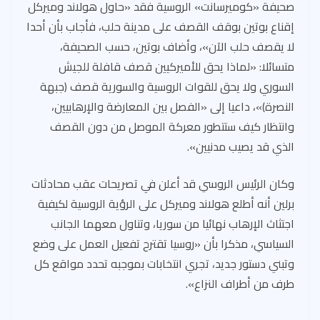
صحيفة «كوميرسانت» الروسية فقد «حاول هولاند وميركل
إقناع بوتين بوقف القصف على مدينة حلب، فأجاب بأن أحدا
لا يقصف حلب الآن»، وأضاف بوتين، حسب الصحيفة،
متسائلا: «لماذا يحق للأميركيين قصف قافلة للجيش
السوري ولا يحق للقوات الروسية والسورية قصف (جبهة
النصرة)»، داعيا إلى «الفصل بين المعارضة والإرهابيين،
وانتظار كيف ستتطور معركة الموصل من دون القصف
الذي قد يصيب مدنيين».
وكان الرئيس الروسي قد أعلن في تصريحات عقب محادثات
برلين أنه أطلع هولاند وميركل على الرؤية الروسية لكيفية
اجتثاث الإرهاب نهائيا من سوريا، وتناول معهما الجانب
السياسي، مذكرا بأن «روسيا تقترح تفعيل العمل على وضع
وتبني دستور جديد، تجري انتخابات بموجبه تحدد مواقع كل
طرف من أطراف النزاع».