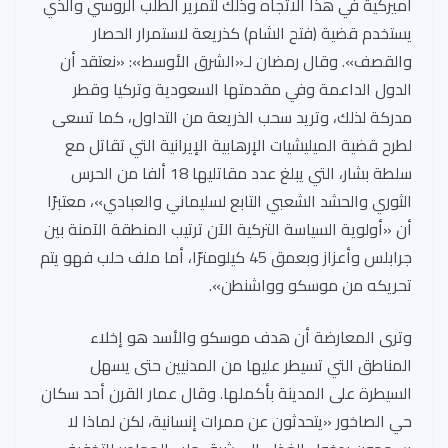
أميركية في هذا الاتجاه وذلك لتمرير الطلب الروسي والذي
يستخدم قضية (فتح الشام) كذريعة لاستمرار الحصار
والقصف». وقال رمضان لـ«الشرق الأوسط»: «نعتقد أن
الدول الداعمة وفي مقدمتها السعودية وتركيا وقطر
مدركة لذلك، وتريد سحب الذريعة من التداول، كما تسعى
لطرح قضية الميليشيات الإرهابية الإيرانية التي تقاتل مع
سلطة بشار، التي يبلغ عدد مقاتليها 18 ألفا من الحرس
الثوري والحشد الشعبي التابع لسليماني والعبادي»، معتبرًا
أن «أولوية السياسة التركية الآن ترتيب المنطقة الآمنة بين
جرابلس وأعزاز وبعمق 45 كيلومترًا، أما ملف حلب فهو يتم
تحريكه من موسكو وواشنطن».
وترى المعارضة أن هدف موسكو والأسد هو إخلاء
المناطق التي تسيطر عليها من المدنيين حتى يسهل
السيطرة على المدينة بأكملها. وقال عمار القرن أحد سكان
حي الصاخور «يتحدثون عن ممرات إنسانية، لكن لماذا لا