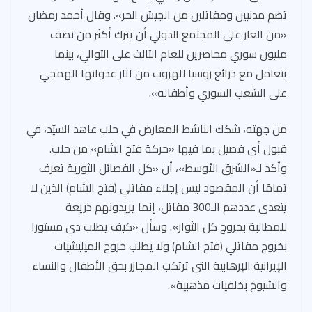
تضم مدنيين ومقاتلين من الجيش الحر». وقال أحمد رمضان
«من العار على المجتمع الدولي أن يترك أكثر من نصف
مليون سوري محاصرين للعام الثالث على التوالي، بينما
يتعامل مع ذرائع روسيا للهروب من آثار عدوانها الهمجي
على الشعب السوري وأطفاله».
من جهته، شكك الناشط المعارض في حلب عاهد السيّد، في
قبول أي فصيل بما فيها «حركة فتح الشام» من حلب.
وأكد لـ«الشرق الأوسط»، أن «كل الفصائل الثورية تعرف
تمامًا أن المقصود ليس إجلاء مقاتلي (فتح الشام) الذين لا
يتعدى عددهم الـ300 مقاتل، إنما يريدونهم ذريعة
للمطالبة بخروج كل الثوار». وسأل «كيف يطلب دي مستورا
بخروج مقاتلي (فتح الشام) ولا يطلب خروج الميليشيات
الإيرانية الإرهابية التي ترتكب المجازر بحق الأطفال والنساء
والشيوخ بخلفيات مذهبية».