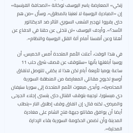
زنكي» المعارضة ياسر اليوسف لوكالة «الصحافة الفرنسية»
إن «المبادرة الروسية لا تعنينا بالمطلق». وسأل «من هم
حتى يقرروا تهجير الشعب السوري الثائر ضد الديكتاتور
الأسد؟». وأردف اليوسف «لن نتخلى عن حقنا في الدفاع عن
أهلنا وعن أنفسنا أمام آلة القتل الروسية والنظام».
في هذا الوقت، أعلنت الأمم المتحدة أمس الخميس، أن
روسيا أبلغتها بأنها «ستتوقف عن قصف شرق حلب 11
ساعة يوميا لأربعة أيام لكن هذا لا يكفي للتوصل لاتفاق
أوسع لخروج مقاتلي المعارضة من المنطقة السورية
المحاصرة». وأبدى مبعوث الأمم المتحدة إلى سوريا ستيفان
دي ميستورا، ترحيبه بتوقف القتال حتى يتسنى إجلاء الجرحى
والمرضى، لكنه قال: إن اتفاق وقف إطلاق النار «يتطلب
أيضا أن يوافق مقاتلو جبهة فتح الشام على مغادرة
المدينة وأن تضمن الحكومة السورية بقاء الإدارة
المحلية».