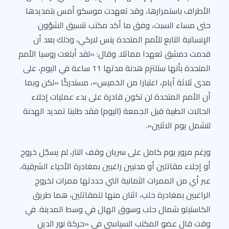
الأطراف باستمرارها، وقد تعهدت موسكو أمس بتمديدها
حتى مساء السبت، وفق ما أكد مكتب تنسيق الشؤون
الإنسانية التابع للأمم المتحدة ينس لاركي، وذلك بعد أن
قدمت دمشق تعهدا مماثلا. وقال: «لقد أبلغت روسيا الأمم
المتحدة بأنها ستلتزم هدنة مدتها 11 ساعة في اليوم، على
مدى ثلاثة أيام، اعتبارا من الخميس»، مستدركًا «لكن وبما
أن الأمم المتحدة لن تكون قادرة على بدء عمليات إجلاء
الحالات الطبية قبل الجمعة (اليوم) فقد طلبنا تمديد الهدنة
لتشمل يوم الاثنين».
ورغم مرور يوم كامل على سريان وقف النار، لم يسجّل خروج
أو إجلاء مقاتلين أو مدنيين راغبين بمغادرة الأحياء الشرقية،
عبر أي من الممرات الثمانية التي حددتها ممرات لخروج
الراغبين بمغادرة حلب، اثنان منها للمقاتلين، هما طريق
الكاستيلو شمال حلب وسوق الهال في وسط المدينة. في
وقت قال عضو المكتب السياسي في «حركة نور الدين