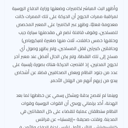
وأظهر البث المباشر لكاميرات وضعتها وزارة الدفاع الروسية
لمراقبة ممرات الخروج أن الحركة على تلك الممرات كانت
معدومة فعليًا، وظهر عبر الكاميرا على المعبر المخصص
للمسلحين، وقوف قافلة تضم في مقدمتها سيارة جيب
وخلفها خمس حافلات، ثلاث منها صغيرة (ميكروباص)
وحافلتين كبيرتين لنقل المسلحين، ولم يظهر وصول أي
مسلح إلى تلك النقطة. ولم يكن الحال أفضل عند معبر آخر
لخروج المدنيين، إذ اقتصرت الحركة هناك بصورة رئيسية على
عدد من جنود النظام وبعض الصحافيين فضلا عن أشخاص
يبدو من زيهم أنهم من الهلال الأحمر.
وبينما لم تفصح بدقة وبشكل رسمي عن خططها لما بعد
الهدنة، أكد برلماني روسي أن القوات الروسية وقوات
النظام ستطلقان عملية للقضاء على كل المقاتلين في
المدينة. ونقلت صحيفة «إزفستيا» عن فرانتس
كلينتسيفيتش، النائب الأول لرئيس لجنة الدفاع والأمن في