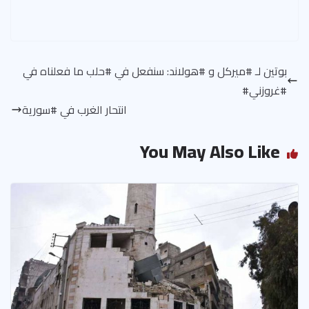
بوتين لـ #ميركل و #هولاند: سنفعل في #حلب ما فعلناه في
#غروزني#
انتحار الغرب في #سورية
You May Also Like