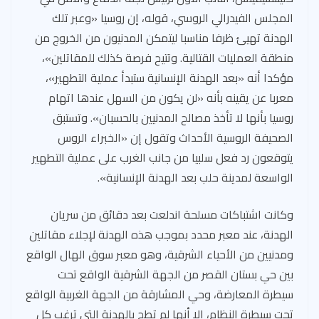
المجلس الفيدرالي الروسي، قوله، إن روسيا «وعبر تلك
الهدنة تهيئ ظرفا مناسبا ليتمكن المدنيون من الخروج من
منطقة العمليات القتالية. وتتيح فرصة كذلك للمقاتلين»،
مؤكدا أنه «بعد الهدنة الإنسانية ستبدأ عملية التطهير»،
معربا عن يقينه بأنه «لن يكون من السهل عندها اتهام
روسيا بأنها لا تأخذ مصالح المدنيين بالحسبان». وتستبق
الصحيفة الروسية الأحداث وتقول إن «الخبراء الروس
يتوقعون رد فعل سلبيا من جانب الغرب على عملية التطهير
الواسعة لمدينة حلب بعد الهدنة الإنسانية».
وكانت اشتباكات مسلحة اندلعت بعد دقائق من سريان
الهدنة، عند معبر محدد بموجب هذه الهدنة لإجلاء مقاتلين
ومدنيين من الأحياء الشرقية، وهو معبر سوق الهال الواقع
بين حي بستان القصر من الجهة الشرقية الواقع تحت
سيطرة المعارضة، وحي المشارقة من الجهة الغربية الواقع
تحت سيطرة النظام، إلا أنها لم تطح بالهدنة التي ترغب كل