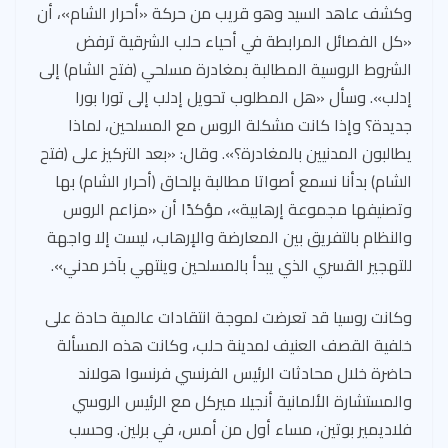
وكشف عاهد السيد وهو قريب من حركة «أحرار الشام»، أن
«كل الفصائل المرابطة في أحياء حلب الشرقية ترفض
الشروط الروسية المطالبة بمغادرة مسلحي (فتح الشام) إلى
إدلب». وسأل «هل المطلوب تحويل إدلب إلى تورا بورا
جديدة؟ وإذا كانت مشكلة الروس مع المسلحين، لماذا
يطالبون المدنيين بالمغادرة؟». وقال: «بعد التركيز على (فتح
الشام) بدأنا نسمع أصواتا مطالبة بإلحاق (أحرار الشام) بها
وتصنيفها مجموعة إرهابية»، مؤكدًا أن «مزاعم الروس
والنظام بالتفريق بين المعارضة والإرهاب، ليست إلا واجهة
للتهجير القسري الذي يبدأ بالمسلحين وينتهي بآخر مدني».
وكانت روسيا قد تعرضت لموجة انتقادات عالمية حادة على
خلفية القصف العنيف لمدينة حلب، وكانت هذه المسألة
حاضرة خلال محادثات الرئيس الفرنسي فرنسوا هولاند
والمستشارة الألمانية أنجيلا ميركل مع الرئيس الروسي
فلاديمير بوتين، مساء أول من أمس، في برلين. وحسب