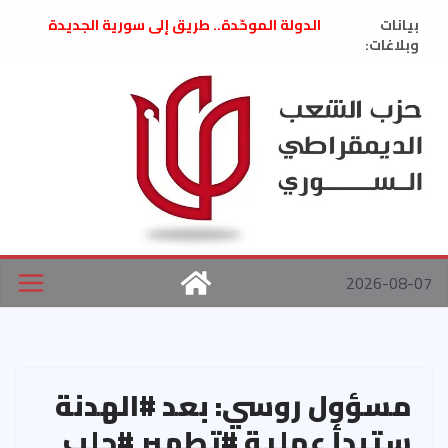
Ski
بيانات
الدولة الموحّدة.. طريق إلى سورية الجديدة
t
وبلاغات:
” تصريح صحفيّ “: تضامن مع د. فداء الحوراني
تعزية بوفاة المناضل حسن عبدالعظيم الأمين
conten
العام السابق لحزب الاتحاد الاشتراكي العربي
الديمقراطي
بلاغ صادر عن اجتماع اللجنة المركزية نيسان
2026
الحرب الأمريكية الإسرائيلية على نظام الملالي
في إيران .. بيان من حزب الشعب الديمقراطي
السوري
2026-08-07
مسؤول روسي: بعد #الهدنة
ستبدأ عملية #تطهير #حلب