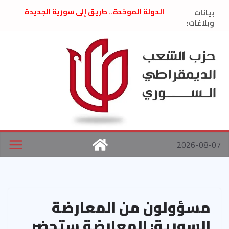
Ski
بيانات
الدولة الموحّدة.. طريق إلى سورية الجديدة
t
وبلاغات:
” تصريح صحفيّ “: تضامن مع د. فداء الحوراني
تعزية بوفاة المناضل حسن عبدالعظيم الأمين
conten
العام السابق لحزب الاتحاد الاشتراكي العربي
الديمقراطي
بلاغ صادر عن اجتماع اللجنة المركزية نيسان
2026
الحرب الأمريكية الإسرائيلية على نظام الملالي
في إيران .. بيان من حزب الشعب الديمقراطي
السوري
2026-08-07
مسؤولون من المعارضة
السورية: المعارضة ستحضر