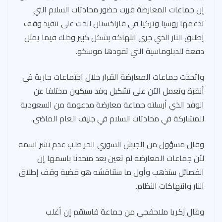
إن جماعات المعارضة قررت حضور محادثات السلام التي
تدعمها روسيا وتركيا في قازاخستان للحث على تنفيذ وقف
إطلاق النار الذي جرى انتهاكه بشكل كبير وذلك فيما يمثل
دفعة للدبلوماسية التي تقودها موسكو.
واتخذت جماعات المعارضة القرار خلال اجتماعات جارية في
أنقرة وتعمل الآن على تشكيل وفد سيكون مختلفا عن
الوفد الذي أرسلته جماعة معارضة مدعومة من السعودية
للمشاركة في محادثات السلام في جنيف العام الماضي.
وقال مسؤول من الجيش السوري الحر طلب عدم نشر اسمه
لأن جماعات المعارضة لم تعين بعد متحدثا باسمها إن
الفصائل ستذهب وأول ما ستناقشه هو قضية وقف إطلاق
النار وانتهاكات النظام.
وقال زكريا ملاحفجي من جماعة فاستقم إن أغلب