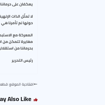
يعكفان على حرماننا م
لا تمثّل الذات الإلهي
حولها لم تأمرنا هي أ
المعركة مع الاستبدا
مغايرة تتمكن من اقت
بحرماننا من استقلاليت
رئيس التحرير
افتتاحية الموقع: قطعي
ay Also Like