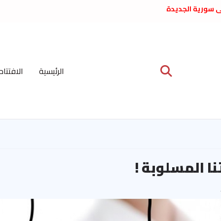
لى سورية الجديدة
ع د. فداء الحوراني
 عبدالعظيم الأمين
 الاشتراكي العربي
ة المركزية نيسان
الرئيسية
الافتتاح
ية على نظام الملالي
الشعب الديمقراطي
نا المسلوبة !