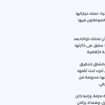
ا- تملك حيازاتها
المواطنون فيها
ن نمتلك ذواتنا بعد
ا سابق على كثرتها
 الثقافية.
والشاق لتحقيق
تنوء تحت ثقلها،
لها، محرومة من
في.
 صرفة، وإنما كان
ي، وهما لا يزالان