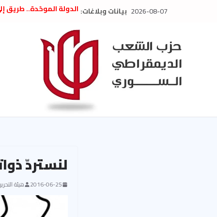
Ski
2026-08-07
بيانات وبلاغات:
الدولة الموحّدة.. طريق إ
t
” تصريح صحفيّ “: تضامن م
تعزية بوفاة المناضل حسن
conten
العام السابق لحزب الاتحاد
الديمقراطي
بلاغ صادر عن اجتماع اللجن
2026
الحرب الأمريكية الإسرائيل
في إيران .. بيان من حزب 
السوري
لنستردّ ذوات
2016-06-25
هيئة التحرير