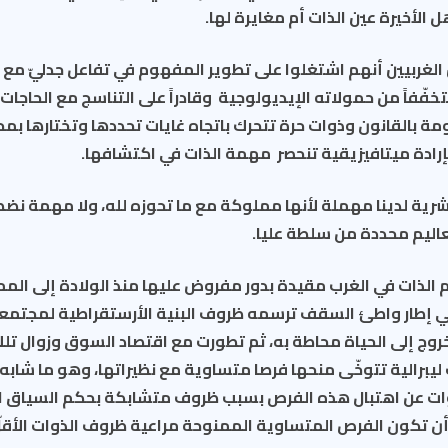
 الأخيرة عين الذات أم مغايرة لها.
ن الغربيين أنهم اشتغلوا على تطوير المفهوم في تفاعل جدليّ مع
فّفاً من حمولاته الإيديولوجية وقادراً على التناسج مع الحاجات ا
 بالقانون وذوات حرة تتحرك باتجاه غايات تحددها وتختارها بم
إرادة ميتافيزيقية تنحصر مهمة الذات في اكتشافها.
بشرية لدينا مهملة لأنها مملوكة مع ما تحوزه لله، ولا مهمة نضطل
تعاليم محددة من سلطة عليا.
الذات في الغرب مقيدة بدور مفروض عليها منذ الولادة إلى المم
إطار واطئ السقف ترسمه ظروف البنية الأرستقراطية لمجتمعا
وج إلى الحياة محاطة به، ثم تطورت مع اقتصاد السوق وزوال تلك 
يبرالية تتوخّى منحها فرصا متساوية مع نظيراتها، وهو ما شاب
ات عن اهتبال هذه الفرص بسبب ظروف متشابكة بحكم السياق ا
 أن تكون الفرص المتساوية الممنوحة مراعية ظروف الذوات الأقل