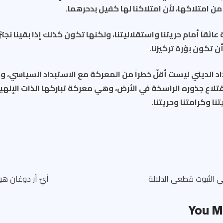
ن امتلاكها، لأن امتلاكنا لها كفيل بدحرهما.
ة عائقاً أمام حريتنا واستقلاليتنا، ولكنها تكون كذلك إذا بقينا نج
ن تكون بؤرة تركيزنا.
د الديني ليست أقلّ خطراً من المعركة مع الاستبداد السياسي، و
لاع جذوره الراسخة في الأرض، وهي معركة تباركها الذات الإلهية
نا وكرامتنا وحريتنا.
 الثبوت قطعي الدلالة
أيّ أر دوغان هو
You M