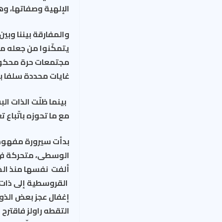
الإلهية وصفاتها، وهل
والمفارقة بيننا وبي
يتمكّنوا من جعله متخ
مجتمعات حرة محكومة
غايات محددة سلفا ب
بينما ظلّت الذات ال
مع ما تحوزه باتّباع 
بدأت سيرورة مفهوم 
الوسطى، متحركة في 
ألفت نفسها منذ الخر
القروسطية إلى ذات ل
إغفال عجز بعض الذو
التقطه راولز فاقترح