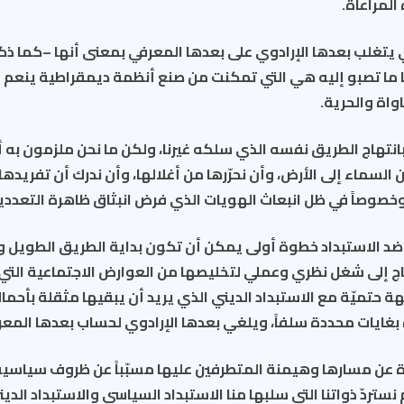
لمراعاة.
ي يتغلب بعدها الإرادوي على بعدها المعرفي بمعنى أنها –كما ذكرن
ا ما تصبو إليه هي التي تمكنت من صنع أنظمة ديمقراطية ينعم 
واة والحرية.
بانتهاج الطريق نفسه الذي سلكه غيرنا، ولكن ما نحن ملزمون به أ
 السماء إلى الأرض، وأن نحرّرها من أغلالها، وأن ندرك أن تفريده
خصوصاً في ظل انبعاث الهويات الذي فرض انبثاق ظاهرة التعددية
ى ضد الاستبداد خطوة أولى يمكن أن تكون بداية الطريق الطويل 
حتاج إلى شغل نظري وعملي لتخليصها من العوارض الاجتماعية التي 
حتميّة مع الاستبداد الديني الذي يريد أن يبقيها مثقلة بأحما
بغايات محددة سلفاً، ويلغي بعدها الإرادوي لحساب بعدها المعر
ة عن مسارها وهيمنة المتطرفين عليها مسبّباً عن ظروف سياسية
 نستردّ ذواتنا التي سلبها منا الاستبداد السياسي والاستبداد الدين