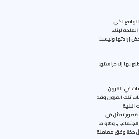
 الواقع لكي
لملحة لبناء
حض إرادتها وليست
ع بها إلا حراستها
ات في القرون
ت تلك القرون وقد
البنية
ه قصور تمثل في
لاجتماعي، وهو ما
ّ حظاً وفق معاملة