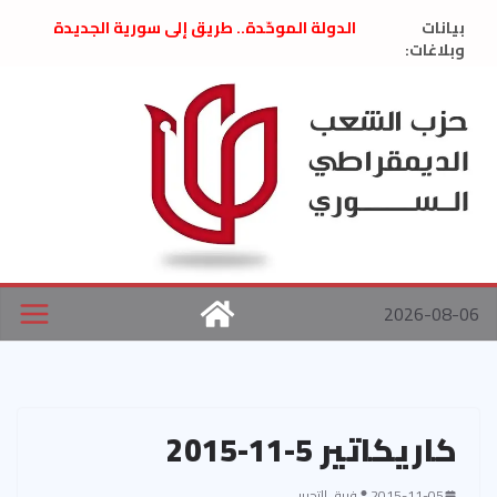
Ski
بيانات
الدولة الموحّدة.. طريق إلى سورية الجديدة
t
وبلاغات:
” تصريح صحفيّ “: تضامن مع د. فداء الحوراني
تعزية بوفاة المناضل حسن عبدالعظيم الأمين
conten
العام السابق لحزب الاتحاد الاشتراكي العربي
الديمقراطي
بلاغ صادر عن اجتماع اللجنة المركزية نيسان
2026
الحرب الأمريكية الإسرائيلية على نظام الملالي
في إيران .. بيان من حزب الشعب الديمقراطي
السوري
2026-08-06
كاريكاتير 5-11-2015
2015-11-05
فريق التحرير