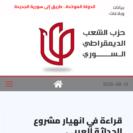
Ski
بيانات
الدولة الموحّدة.. طريق إلى سورية الجديدة
t
وبلاغات:
” تصريح صحفيّ “: تضامن مع د. فداء الحوراني
تعزية بوفاة المناضل حسن عبدالعظيم الأمين
conten
العام السابق لحزب الاتحاد الاشتراكي العربي
الديمقراطي
بلاغ صادر عن اجتماع اللجنة المركزية نيسان
2026
الحرب الأمريكية الإسرائيلية على نظام الملالي
في إيران .. بيان من حزب الشعب الديمقراطي
السوري
2026-08-10
قراءة في انهيار مشروع
الحداثة العربي