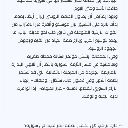
الهادفة إلى قطف ثمار استثماراتها في سورية منذ عهد
حافظ الأسد وحتى اليوم.
ولهذا يفترض أن يطاول الضغط الروسي إيران أيضاً، بعدما
بدأت بالرد على التنسيق بين موسكو وأنقرة عبر الاقتراب من
القوات التركية المتوغلة في شرق حلب نحو مدينة الباب، ما
يهدد بتوسيع الحرب وينزع صفة الحياد عن أنقرة ويجهض
الجهود الروسية.
وفي المحصلة، يشكل مؤتمر آستانة محطة صغيرة
وهامشية في مسار الأزمة السورية بانتظار أن تنتهي الإدارة
الأميركية الجديدة من المرحلة الانتقالية التي قد تستمر
بضعة أشهر. وفي غضون ذلك، ستظل «وصفات» إنهاء
النزاع السوري تنقصها لمسة «كبير الطهاة»، إذا توافرت
لديه الرغبة والوقت.
إدارة ترامب هل تكتفي بصفة «مراقب» في سورية؟