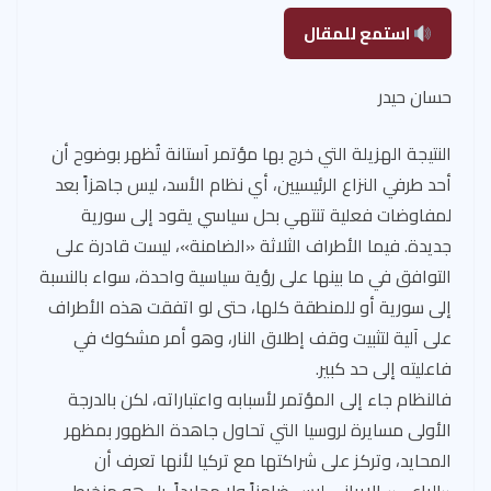
استمع للمقال
حسان حيدر
النتيجة الهزيلة التي خرج بها مؤتمر آستانة تُظهر بوضوح أن
أحد طرفي النزاع الرئيسيين، أي نظام الأسد، ليس جاهزاً بعد
لمفاوضات فعلية تنتهي بحل سياسي يقود إلى سورية
جديدة. فيما الأطراف الثلاثة «الضامنة»، ليست قادرة على
التوافق في ما بينها على رؤية سياسية واحدة، سواء بالنسبة
إلى سورية أو للمنطقة كلها، حتى لو اتفقت هذه الأطراف
على آلية لتثبيت وقف إطلاق النار، وهو أمر مشكوك في
فاعليته إلى حد كبير.
فالنظام جاء إلى المؤتمر لأسبابه واعتباراته، لكن بالدرجة
الأولى مسايرة لروسيا التي تحاول جاهدة الظهور بمظهر
المحايد، وتركز على شراكتها مع تركيا لأنها تعرف أن