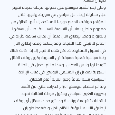
طهران نفسه.
وعلى رغم تشديد موسكو على دخولها مرحلة جديدة تقوم
على محاولة إيجاد حل سياسي في سورية، وتبنيها خلال
المؤتمر مواقف لتدعيم دورها المستجد، إلا أنها تنطلق من
مفهوم خاطئ يعتبر أن التسوية السياسية يجب أن يسبقها
بالضرورة وقف لإطلاق النار، علماً أن تجارب سابقة كثيرة في
العالم لا تزكي هذا الاتجاه. وقد يساعد وقف إطلاق النار
في تسهيل المفاوضات، لكن هذه لا تنجح إلا إذا كانت هناك
رغبة سياسية فعلية مسبقة في التسوية يكون وقف القتال
تتويجاً لها وليس العكس. وهذا ما لم يحصل في الحالة
السورية بعد، بل إن المسعى الروسي في غياب الإرادة
السياسية يشبه تماماً وضع العربة أمام الحصان.
وما لم تستطع موسكو انتزاع اعتراف علني من الأسد
بضرورة التغيير السياسي ودخول مرحلة انتقالية تمهد
لانتخابات تشريعية ورئاسية ودستور جديد، سيظل أي وقف
لإطلاق النار رهناً برؤية النظام للحل وبضغوط طهران