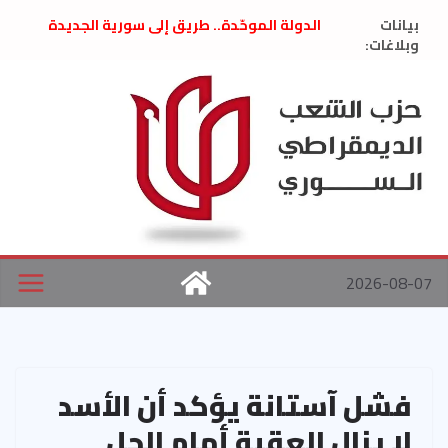
Ski
بيانات
الدولة الموحّدة.. طريق إلى سورية الجديدة
t
وبلاغات:
” تصريح صحفيّ “: تضامن مع د. فداء الحوراني
تعزية بوفاة المناضل حسن عبدالعظيم الأمين
conten
العام السابق لحزب الاتحاد الاشتراكي العربي
الديمقراطي
بلاغ صادر عن اجتماع اللجنة المركزية نيسان
2026
الحرب الأمريكية الإسرائيلية على نظام الملالي
في إيران .. بيان من حزب الشعب الديمقراطي
السوري
2026-08-07
فشل آستانة يؤكد أن الأسد
لا يزال العقبة أمام الحل