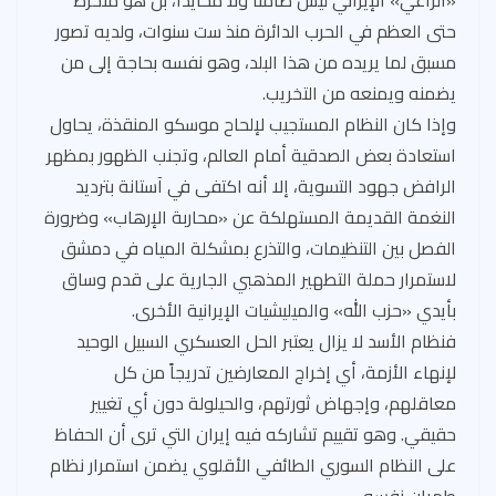
«الراعي» الإيراني ليس ضامناً ولا محايداً، بل هو منخرط
حتى العظم في الحرب الدائرة منذ ست سنوات، ولديه تصور
مسبق لما يريده من هذا البلد، وهو نفسه بحاجة إلى من
يضمنه ويمنعه من التخريب.
وإذا كان النظام المستجيب لإلحاح موسكو المنقذة، يحاول
استعادة بعض الصدقية أمام العالم، وتجنب الظهور بمظهر
الرافض جهود التسوية، إلا أنه اكتفى في آستانة بترديد
النغمة القديمة المستهلكة عن «محاربة الإرهاب» وضرورة
الفصل بين التنظيمات، والتذرع بمشكلة المياه في دمشق
لاستمرار حملة التطهير المذهبي الجارية على قدم وساق
بأيدي «حزب الله» والميليشيات الإيرانية الأخرى.
فنظام الأسد لا يزال يعتبر الحل العسكري السبيل الوحيد
لإنهاء الأزمة، أي إخراج المعارضين تدريجاً من كل
معاقلهم، وإجهاض ثورتهم، والحيلولة دون أي تغيير
حقيقي. وهو تقييم تشاركه فيه إيران التي ترى أن الحفاظ
على النظام السوري الطائفي الأقلوي يضمن استمرار نظام