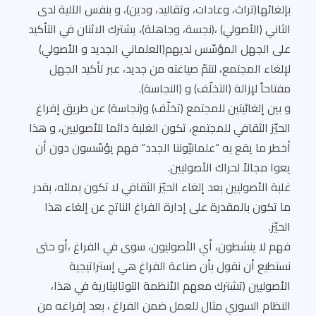
بإلغائها(تراث، وعادات، وتقاليد، ودين)، و بنفس الآلية لدى
الثاني (الأصولي) ،(نجسة، وجاهلة)، يشترك الاثنان في التأكيد
على الجهل المؤسّس لديهم(العلماني الجديد و الأصولي)
لإلغاء المجتمع، لتتمّ صياغته من جديد، عبر تأكيد الجهل
مفتاحاً لإزالة (التخلّف) و (النجاسة).
و بين إلغائيتين للمجتمع (تخلّف) و(نجاسة) عن طريق إفراغ
الحيّز الثقافي للمجتمع، تكون الغلبة دائما للأصوليين، و هذا
أخطر ما يقع به “علمانيّوننا الجدد” فهم يؤسّسون دون أن
يعوا مجالاً لحراك الأصوليين.
غلبة الأصوليين بعد إلغاء الحيّز الثقافي لا تكون بملئه، بقدر
ما تكون بالمقدرة على إدارة الفراغ الناتج عن إلغاء هذا
الحيّز.
فهم لا ينشطون، أي الأصوليون، سوى في الفراغ ،أو حتى
نستطيع أن نقول بأن صناعة الفراغ هي إستراتيجية
الأصوليين (تشترك معهم الأنظمة التوتاليتارية في هذا،
النظام السوري مثال للعمل ضمن الفراغ ، بعد إفراغه من