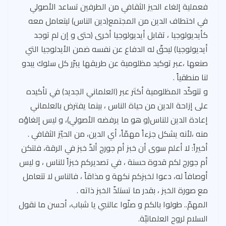
فعملية إلغاء الحيز الثقافي من الطرفين تساعد الأصولي
في اختطاف الدين من المجتمع(دين الناس) ليتعامل معه
كأيديولوجيا ، تقابل أيديولوجيا أخرى (حتى و إن لم توجد
أيديولوجيا) ليحقّ له الدفاع عن نفسه ضمن الأيدلوجيا التي
صنعها ،عبر توكيد مظلومية عن طريقها يبرّر كل سلوك يبدو
لنا منطقياً .
و تتوكّد المظلومية أكثر عبر (العلماني الجديد) في تأكيده
على إزاحة الدين من حياة الناس ، بينما يفترض بالعلماني
إعادة الدين للناس(و هو ما يرفضه الأصولي)، و ليس إلغاؤه
منه ،لأنه يشكل جزءاً مهمّاً، أي الدين، من الحيّز الثقافي .
أخيراً: لا أعلم سوى أن خبز أم جورج ألذّ خبز في الرقة، فلتكن
أم جورج لكم قدوة حسنة ، في تصديركم خبزاً للناس ، و ليس
أوصافاً له، دعوا لخبزكم نكهة و مذاقاً ، فالناس لا تتعامل
مع صورة الخبز ، بقدر ما تستلذّ الخبز ذاته .
المهمّ.. طولوا بالكم و صلّوا عالنبي يا شباب، أحسن ما نقول
السلام لروح العلمانيّة.