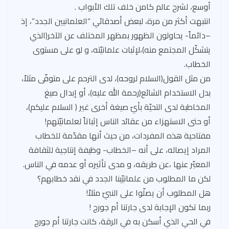
أوسع، لشرح عالم كامن خلف تلك الأبواب .
e
es
ds
a
b
s
انتبهت أكثر من مرة، لبعض أصدقائي “العلمانيين الجدد”، إذ
t
m
o
A
–دائماً- يحاولون الظهور بمظهر المختلف عن الآخر(الذي
ok
p
يتشكّل المجتمع منه)،لإثبات علمانيّته، و لو على مستوى
p
الخطاب.
من مثل القول(السلام لروحه)، لدى الترحم على متوفّى مثلاً،
بدل الاستخدام الشائع(رحمة الله عليه)، أو إبدال صيغ
المخاطبة لدى التحيّة بأيّ صيغة أخرى غير ( السلام عليكم)،
أو حتى الاستهزاء من عقائد الناس إثباتاً لعلمانيّتهم!
مفتاحية هذه المفردات، من حيث أنها مقدّمة للخطاب
المراد إيصاله، على أنه –الخطاب- وظيفة إنتاجية للثقافة
المعبّر عنها ،عن طريقه، و مدى تأثيره أو عدمه في الناس.
لكن ما المطلوب من علمانيّينا الجدد في نقد خطابهم؟
هل المطلوب أن يصلّوا على النبيّ مثلاً!
ربما تكون الإجابة لدى جارتنا أم جورج !
في الحي الذي أسكن به في الرقة، كانت جارتنا أم جورج