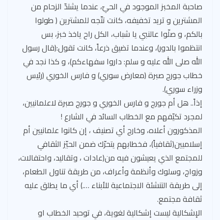
صاحبة المخبز الموجود في الحيّ، عندما يشتدّ الزحام من
المشترين و تريد تخفيفه، كانت تتّجه للمشترين ( طولوا
بالكم، و صلّوا عالنبي يا شباب، الكل راح ياخذ خبز، بس
انتظموا بالدور)، وعندما تضيق ذرعاً، كانت تقول:(قال رسول
الله صلى الله عليه و سلم: داروا سفهاءكم)، و كذا نجد في
خطاب جورج صبرة (معارض سوري) و فارس الخوري (رئيس
وزراء سوري).
إذاً.. هل أم جورج و فارس الخوري و جورج صبرة لاعلمانيين،
لمجرد تكيّفهم مع الخطاب السائد في الشارع !
المذكورون أعلاه، وخارج أي تصنيف ، إن كانوا علمانيين أم
إسلاميين(ثقافياً)، فخطابهم يتحرّك ضمن الحيّز الثقافي
للمجتمع الذي يعيشون فيه من(عادات ، وتقاليد، واحتفالات،
وزواج، وسلوك وأنظمة وأعراف، من طريقة تناول الطعام،
إلى طريقة التنشئة الاجتماعية للأبناء ….) أي ما يطلق عليه
ثقافة مجتمع.
الإشكالية ليست إشكالية لغوية، في توحيد الخطاب او