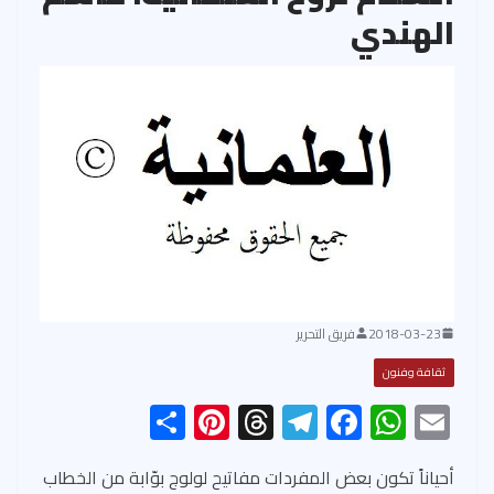
الهندي
2018-03-23
فريق التحرير
ثقافة وفنون
S
Pi
T
Te
F
W
E
h
nt
hr
le
ac
h
m
ar
er
ea
gr
e
at
ail
أحياناً تكون بعض المفردات مفاتيح لولوج بوّابة من الخطاب