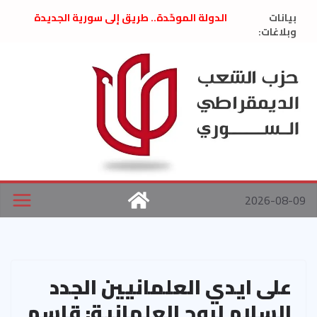
Ski
بيانات
الدولة الموحّدة.. طريق إلى سورية الجديدة
t
وبلاغات:
” تصريح صحفيّ “: تضامن مع د. فداء الحوراني
تعزية بوفاة المناضل حسن عبدالعظيم الأمين
conten
العام السابق لحزب الاتحاد الاشتراكي العربي
الديمقراطي
بلاغ صادر عن اجتماع اللجنة المركزية نيسان
2026
الحرب الأمريكية الإسرائيلية على نظام الملالي
في إيران .. بيان من حزب الشعب الديمقراطي
السوري
2026-08-09
على ايدي العلمانيين الجدد
السلام لروح العلمانية: قاسم