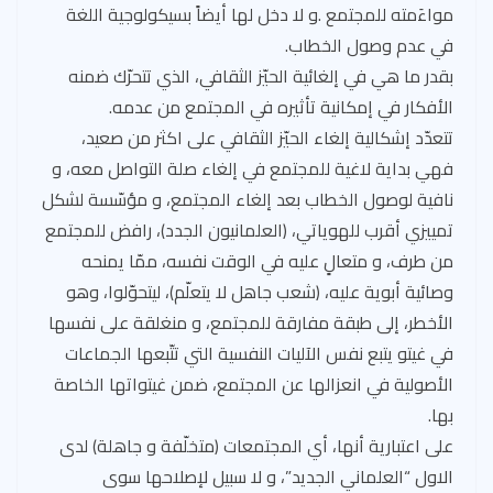
مواءَمته للمجتمع .و لا دخل لها أيضاً بسيكولوجية اللغة
في عدم وصول الخطاب.
بقدر ما هي في إلغائية الحيّز الثقافي، الذي تتحرّك ضمنه
الأفكار في إمكانية تأثيره في المجتمع من عدمه.
تتعدّد إشكالية إلغاء الحيّز الثقافي على اكثر من صعيد،
فهي بداية لاغية للمجتمع في إلغاء صلة التواصل معه، و
نافية لوصول الخطاب بعد إلغاء المجتمع، و مؤسّسة لشكل
تمييزي أقرب للهوياتي، (العلمانيون الجدد)، رافض للمجتمع
من طرف، و متعالٍ عليه في الوقت نفسه، ممّا يمنحه
وصائية أبوية عليه، (شعب جاهل لا يتعلّم)، ليتحوّلوا، وهو
الأخطر، إلى طبقة مفارقة للمجتمع، و منغلقة على نفسها
في غيتو يتبع نفس الآليات النفسية التي تتّبعها الجماعات
الأصولية في انعزالها عن المجتمع، ضمن غيتواتها الخاصة
بها.
على اعتبارية أنها، أي المجتمعات (متخلّفة و جاهلة) لدى
الاول “العلماني الجديد”، و لا سبيل لإصلاحها سوى