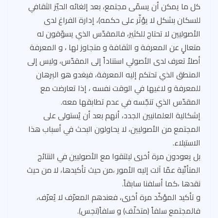
كل ما يمكن أن يسمّى مجتمع، بعد إلغائه الحيّز الثقافي
للسكان بشكل لا يؤثّر على حكمه)، إدارة الفراغ لدى
الأصوليين لا تحتاج للكثير، فالمقدّس الذي يسوّقون له
متعالٍ عن المعرفة و الثقافة و متجاوز لها ، و المعرفة
أصلاً تعرف لدى الأصولي استناداً إلى المقدّس، وليس إلى
المنطق الذي تحتكم إليه المعرفة، فيغدو هو البرهان
للمعرفة و لاغيها في الوقت نفسه ، إذا تعارضت مع
المقدّس الذي تنجّسه في عدم تطابقها معه.
إشكالية العلمانيين الجدد، أنهم بعد أن يُستولى على
المجتمع من الأصوليين، لا يحاولون البحث في أسباب هذا
الاستيلاء.
بل يعودون مرة أخرى ليلتقوا مع الأصوليين في النتائج
المتأتّية عمّا آلت إليه الأمور ،من حيث تأكيدها، لا من حيث
نقدها ،كما أسلفنا سابقاً.
و تأكيد المؤكّد مرة أخرى، فعندهم المعرّف لا يُعرّف،
فالمجتمع سلفاً (متخلّف) و سلفاً(نجس).