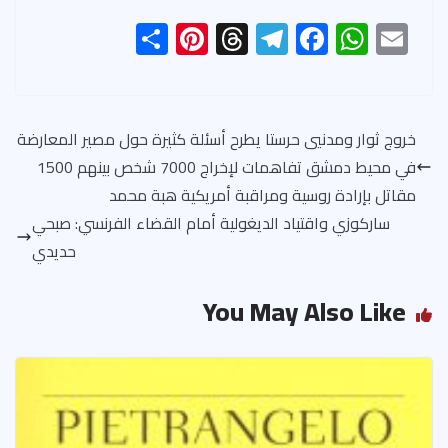
S
Pi
T
Te
F
W
E
h
nt
hr
le
ac
h
m
ar
er
ea
gr
e
at
ail
e
es
ds
a
b
s
خروج ثوار ومدنيي حرستا يطرح أسئلة كثيرة حول مصير المعارضة
t
m
o
A
في محيط دمشق تفاهمات لإخراج 7000 شخص بينهم 1500
ok
p
مقاتل بإرادة روسية ومراقبة أمريكية هبة محمد
p
ساركوزي واقتياد الديغولية أمام القضاء الفرنسي: صبحي
حديدي
You May Also Like