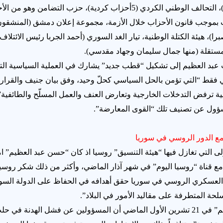
قرطبة (معاذ الخطيب)، التحالف الوطني الكردي (5أحزاب كردية)، حزب التضامن
 بموجب قانون الأحزاب خلال الأزمة، مجموعة إعلان دمشق (المنشقو
)، هيئة الكتلة الوطنية، تيار الغد السوري (أحمد الجربا رئيس الائتلاف 
تقلة (منها جمال سليمان وجهاد مقدسي).
بد العظيم إلى تشكيل “قطب جديد” يشارك في العملية السياسية التف
فقط “التي تؤمن بالحل السياسي كحلّ وحيد، وفق بيان جنيف والقرار
ية ترفض التدخلات الخارجية وتعارض العنف والعمل المسلّح والطائفية”
سؤول عن تصنيف تلك “القوى المعارضة”.
مع الدور الروسي في سوريا
ى التي تغازل فيها “هيئة التنسيق” روسيا اذ كان “حسن عبد العظيم” ا
مع قناة “روسيا اليوم” في شهر آذار الماضي، وأكثر من ذلك شكر روسي
 العسكري الروسي في سوريا حقق أهدافه في الحفاظ على الدولة الس
لحة المتطرفة على مقاليد الأمور في البلاد”.
كذلك خرج “عبد العظيم” في 21 تشرين الأول الماضي أن المسؤولين عن فشل الهدنة 