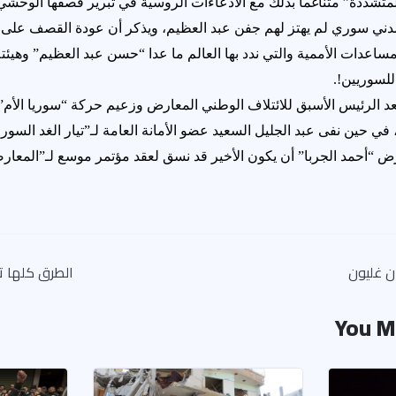
تشددة” متناغماً بذلك مع الادعاءات الروسية في تبرير قصفها الوحشي ل
 عن 250 ألف مدني سوري لم يهتز لهم جفن عبد العظيم، ويذكر أن عودة القصف عل
اعدات الأممية والتي ندد بها العالم ما عدا “حسن عبد العظيم” وهيئته
لسوريين!.
بعد الرئيس الأسبق للائتلاف الوطني المعارض وزعيم حركة “سوريا الأم
 حين نفى عبد الجليل السعيد عضو الأمانة العامة لـ”تيار الغد السور
ارض “أحمد الجربا” أن يكون الأخير قد نسق لعقد مؤتمر موسع لـ”المعا
ان غليون
الطرق كلها ت
You M