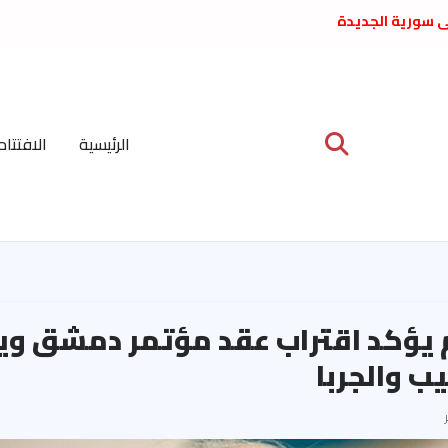
لى سورية الجديدة
ع د. فداء الحوراني
 عبدالعظيم الأمين
 الاشتراكي العربي
ة المركزية نيسان
الرئيسية
الافتتاح
ية على نظام الملالي
الشعب الديمقراطي
 يؤكد اقتراب عقد مؤتمر دمشق وي
ب والجربا