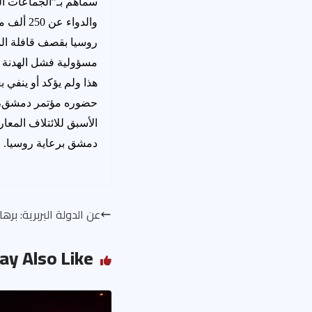
سماهم بـ”الجماعات الم
والدواء
روسيا بقصف قافلة المس
مسؤولية فشل الهدنة ل
هذا ولم يؤكد أو ينفي 
حضوره مؤتمر دمشق، في
الأسبق للائتلاف المع
دمشق برعاية روسيا.
عن الدولة البربرية: بره
ay Also Like