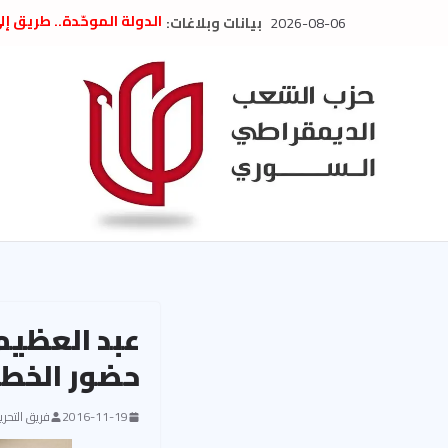
Ski
2026-08-06
بيانات وبلاغات:
الدولة الموحّدة.. طريق إ
t
” تصريح صحفيّ “: تضامن م
تعزية بوفاة المناضل حسن
conten
العام السابق لحزب الاتحاد
الديمقراطي
بلاغ صادر عن اجتماع اللجن
2026
الحرب الأمريكية الإسرائيل
في إيران .. بيان من حزب 
السوري
عبد العظيم
حضور الخطي
2016-11-19
فريق التحرير