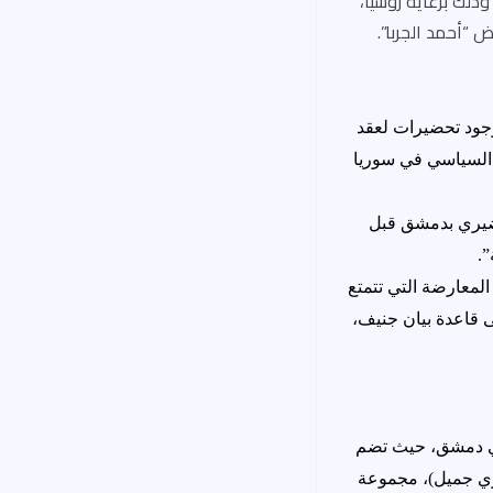
لك برعاية روسيا،
 “أحمد الجربا”.
وجود تحضيرات لعقد
 السياسي في سوريا
تحضيري بدمشق قبل
لمعارضة التي تتمتع
ى قاعدة بيان جنيف،
مؤتمر في دمشق، حيث تضم
دري جميل)، مجموعة