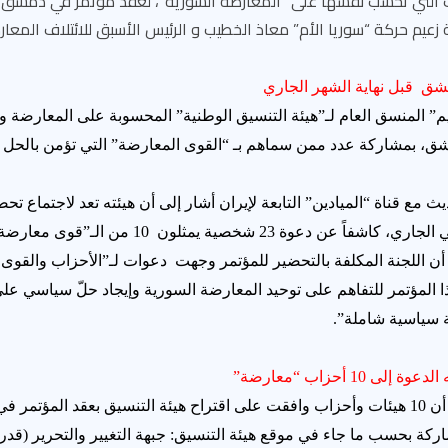
 التي تحسب نفسها على “المعارضة السورية”، لعقد مؤتمر في دمشق وذ
عيم حركة “سوريا الأم” معاذ الخطيب و الرئيس الأسبق للائتلاف المعارض
شق قبل نهاية الشهر الجاري
” المنسق العام لـ”هيئة التنسيق الوطنية” المحسوبة على المعارضة 
ق، بمشاركة عدد ممن سماهم بـ “القوى المعارضة” التي تؤمن بالحل
 مع قناة “الميادين” التابعة لإيران أشار إلى أن هيئته تعد لاجتماع 
عن دعوة 23 شخصية يمثلون 10 من الـ”قوى معارضة”.
ن اللجنة المكلفة بالتحضير للمؤتمر وجهت دعوات لـ”الأحزاب والقوى ا
ا المؤتمر للتفاهم على توحيد المعارضة السورية وإيجاد حلّ سياسي عل
 سياسية شاملة”.
 10 أحزاب “معارضة”
وكشف “عبد العظيم” أن 10 هيئات وأحزاب وافقت على اقتراح هيئة التنسيق بعقد ال
اركة بحسب ما جاء في موقع هيئة التنسيق: جبهة التغيير والتحرير (ق