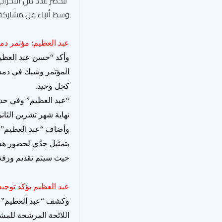
تتحضر عدد من الأحزاب
وسط أنباء عن مشاركة ز
عبد العظيم: مؤتمر دم
وأكد “حسن عبد العظيم
المؤتمر وشيك في دمش
كحل وحيد.
“عبد العظيم” وفي حديث
نهاية شهر تشرين الثاني الجاري، كاشفاً 
وأضاف “عبد العظيم” أ
بتمثيل جدّي لحضور هذ
حيث سيتم تقديم ورقة
عبد العظيم يؤكد توجيه الدعوة إلى
اللائحة المرشحة للمش