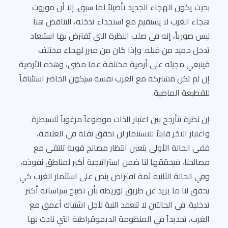
بحيث يكون الهجاء الجديد تأصيلاً لما سبق. إلا أن موروث
هجاء الغرب لا يستقيم مع استجداء تدخله، التناقض هنا
ليس صورياً، إنه في صلب النظرة التي يُفترض بها استبعاد
تدخل حميد من قبله. وإذا كان من مبرر لهجاء مختلف
فينبغي مجيئه على أرضية مختلفة عما مضى، وهذه الأرضية
إن لم تكن مشتركة مع الغرب نفسه سيكون الحاضر استئنافاً
للقطيعة الماضية.
إن نظرة تتأرجح بين اعتبار الذات موضوعاً مرغوباً للسيطرة
واعتبار الآخر قابلاً للاستثمار لن تحقق نقلة في العلاقة،
ففي الحالة الأولى يتعين انتظار مصالح قوية تلتقي مع
مصالحنا، فيحققها لنا ضمن استراتيجية أكبر لمناطق نفوذه،
وفي الحالة الثانية ثمة افتراض ينص على استثمار الغرب كي
يحقق لنا ما يريد عن طريق توريطه بأن تصبح سياساته أكثر
تدخلية. في الحالتين لا تنعقد النية لأجل اشتباك أعمق مع
الغرب، تحديداً في المنظومة الديموقراطية التي نادت بها