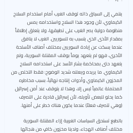
ينتمي إلى السياق ذاته توقف الغرب أمام استخدام السلاح
الكيماوي، لأن وجود هذا السلاح واستخدامه يمس
منظومة دولية يصر الغرب على تطبيقها، ولا يتعلق إطلاقاً
بمقدار الأذى الذي يتسبب به للسوريين. الغرب لا ينافق
عندما يسكت عن إبادة السوريين بمختلف أصناف الأسلحة
الأخرى، فهو لم يتعهد يوماً بوقف المقتلة السورية، ولم
يتعهد حتى بمحاكمة بشار الأسد على استخدامه السلاح
الكيماوي. ما يريده ويعلنه شديد الوضوح: فقط التخلص من
المخزون الكيماوي وأدوات إنتاجه نهائياً، بسبب مخاطره
المحتملة عالمياً ليس إلا، وهذا لا يتوقف عند أمن إسرائيل
كما يحلو للبعض تأويله، لأن إسرائيل قادرة على التصرف
(وهي تتصرف فعلاً) عندما يكون هناك خطر على أمنها.
بالطبع تستحق السياسات الغربية إزاء المقتلة السورية
مختلف أصناف الهجاء، ولدينا مخزون كافٍ من هجائها