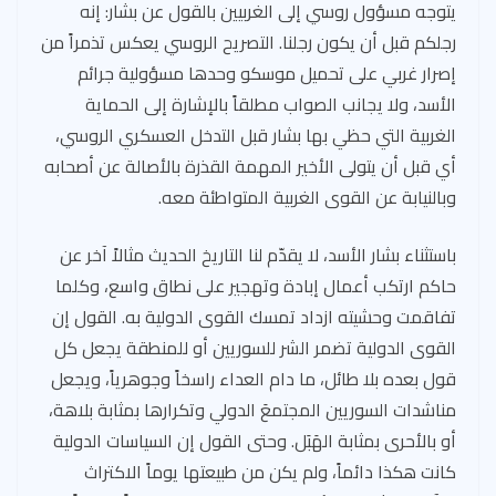
يتوجه مسؤول روسي إلى الغربيين بالقول عن بشار: إنه
رجلكم قبل أن يكون رجلنا. التصريح الروسي يعكس تذمراً من
إصرار غربي على تحميل موسكو وحدها مسؤولية جرائم
الأسد، ولا يجانب الصواب مطلقاً بالإشارة إلى الحماية
الغربية التي حظي بها بشار قبل التدخل العسكري الروسي،
أي قبل أن يتولى الأخير المهمة القذرة بالأصالة عن أصحابه
وبالنيابة عن القوى الغربية المتواطئة معه.
باستثناء بشار الأسد، لا يقدّم لنا التاريخ الحديث مثالاً آخر عن
حاكم ارتكب أعمال إبادة وتهجير على نطاق واسع، وكلما
تفاقمت وحشيته ازداد تمسك القوى الدولية به. القول إن
القوى الدولية تضمر الشر للسوريين أو للمنطقة يجعل كل
قول بعده بلا طائل، ما دام العداء راسخاً وجوهرياً، ويجعل
مناشدات السوريين المجتمعَ الدولي وتكرارها بمثابة بلاهة،
أو بالأحرى بمثابة الهَبَل. وحتى القول إن السياسات الدولية
كانت هكذا دائماً، ولم يكن من طبيعتها يوماً الاكتراث