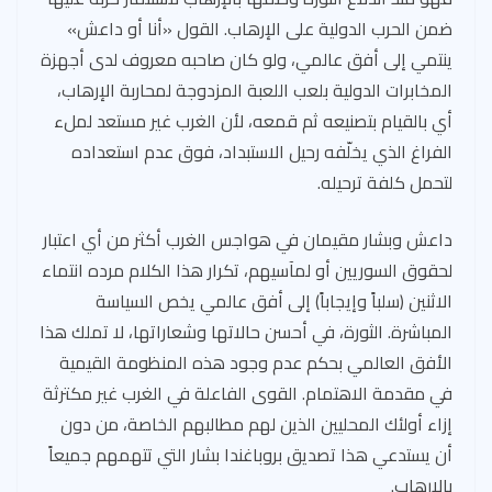
ضمن الحرب الدولية على الإرهاب. القول «أنا أو داعش»
ينتمي إلى أفق عالمي، ولو كان صاحبه معروف لدى أجهزة
المخابرات الدولية بلعب اللعبة المزدوجة لمحاربة الإرهاب،
أي بالقيام بتصنيعه ثم قمعه، لأن الغرب غير مستعد لملء
الفراغ الذي يخلّفه رحيل الاستبداد، فوق عدم استعداده
لتحمل كلفة ترحيله.
داعش وبشار مقيمان في هواجس الغرب أكثر من أي اعتبار
لحقوق السوريين أو لمآسيهم، تكرار هذا الكلام مرده انتماء
الاثنين (سلباً وإيجاباً) إلى أفق عالمي يخص السياسة
المباشرة. الثورة، في أحسن حالاتها وشعاراتها، لا تملك هذا
الأفق العالمي بحكم عدم وجود هذه المنظومة القيمية
في مقدمة الاهتمام. القوى الفاعلة في الغرب غير مكترثة
إزاء أولئك المحليين الذين لهم مطالبهم الخاصة، من دون
أن يستدعي هذا تصديق بروباغندا بشار التي تتهمهم جميعاً
بالإرهاب.