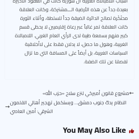
أسباب اللامبالاة الغربية أن سورية كانت في العقود الأخيرة
بعيدة جداً عن هذه الأرضية الـــمشتركة، وكانت العلاقة
محتَكَرة لصالح الدائرة الضيقة جداً للسلطة، وأثناء الثورة
كانت العلاقة تمر غالباً عبر رعاة إقليميين لا يحظى قسم
كبير منهم بسمعة طيبة لدى الرأي العام الغربي. اللامبالاة
الغربية، وهول ما حصل، لا يدلان فقط على لاأخلاقية
السياسات الغربية، بل أيضاً على المسافة التي ما تزال
تفصلنا عن تلك الضفة.
مشروع قانون أميركي لنزع سلاح «حزب الله»
النظام يدكّ جنوب دمشق… ويستكمل تهجير أهالي القلمون
الشرقي: أمين العاصي
You May Also Like