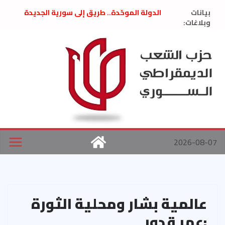
Ski
بيانات
الدولة الموحّدة.. طريق إلى سورية الجديدة
t
وبلاغات:
” تصريح صحفيّ “: تضامن مع د. فداء الحوراني
تعزية بوفاة المناضل حسن عبدالعظيم الأمين
conten
العام السابق لحزب الاتحاد الاشتراكي العربي
الديمقراطي
بلاغ صادر عن اجتماع اللجنة المركزية نيسان
2026
الحرب الأمريكية الإسرائيلية على نظام الملالي
في إيران .. بيان من حزب الشعب الديمقراطي
السوري
2026-08-07
عالمية بشار ومحلية الثورة
:عمر قدور