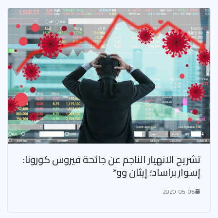
تشريح الانهيار الناجم عن جائحة فيروس كورونا:
إسوار براساد؛ إيثان وو*
2020-05-06