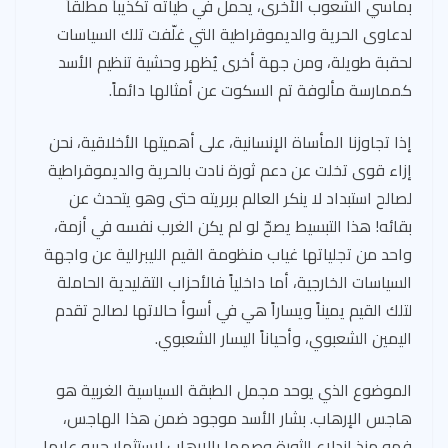
بمآسي الشعوب الأخرى، يحمل في طياته تكذيباً مطلقاً
لدعاوى الحرية والديموقراطية التي غلّفت تلك السياسات
لحقبة طويلة، ومن جهة أخرى يُظهر وحشية تنظيم الأسد
كممارسة مألوفة تم السكوت عن أمثالها دائماً.
إذا تجاوزنا المأساة الإنسانية، على أهميتها الأخلاقية، نحن
إزاء قوى تخلت عن دعم ثورة نادت بالحرية والديموقراطية
لصالح استبداد لا ينكر العالم بربريته حتى وهو يتحدث عن
بقائه! هذا التبسيط يصحّ لو لم يكن الغرب نفسه في أزمة،
واحد من تجلياتها غياب منظومة القيم الليبرالية عن واجهة
السياسات الخارجية، أما داخلياً فالأحزاب التقليدية الحاملة
لتلك القيم يميناً ويساراً هي في أسوأ حالاتها لصالح تقدم
اليمين الشعبوي، وأحياناً اليسار الشعبوي.
الموضوع الذي يوحد مجمل الطبقة السياسية الغربية هو
هاجس الإرهاب. بشار الأسد موجود ضمن هذا الهاجس،
فهو منذ اندلاع الثورة وصمها بالإرهاب لاستثمار حربه عليها