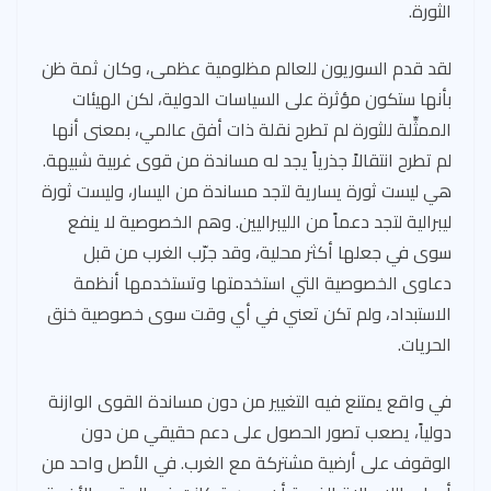
الثورة.
لقد قدم السوريون للعالم مظلومية عظمى، وكان ثمة ظن
بأنها ستكون مؤثرة على السياسات الدولية، لكن الهيئات
الممثِّلة للثورة لم تطرح نقلة ذات أفق عالمي، بمعنى أنها
لم تطرح انتقالاً جذرياً يجد له مساندة من قوى غربية شبيهة.
هي ليست ثورة يسارية لتجد مساندة من اليسار، وليست ثورة
ليبرالية لتجد دعماً من الليبراليين. وهم الخصوصية لا ينفع
سوى في جعلها أكثر محلية، وقد جرّب الغرب من قبل
دعاوى الخصوصية التي استخدمتها وتستخدمها أنظمة
الاستبداد، ولم تكن تعني في أي وقت سوى خصوصية خنق
الحريات.
في واقع يمتنع فيه التغيير من دون مساندة القوى الوازنة
دولياً، يصعب تصور الحصول على دعم حقيقي من دون
الوقوف على أرضية مشتركة مع الغرب. في الأصل واحد من