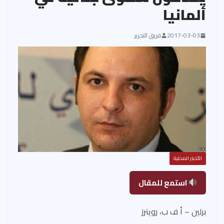
ألمانيا
2017-03-03
فريق التحرير
الأخبار المحلية
استمع للمقال
برلين – أ ف ب، رويترز