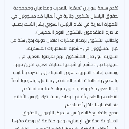
تقدم سبعة سوريين تعرضوا للتعذيب ومحاميان ومجموعة
لحقوق الإنسان بشكوى جنائية في ألمانيا ضد مسؤولين في
الأجهزة السرية في نظام الرئيس السوري بشار الأسد، بحسب
ما صرح المتقدمون بالشكوى اليوم (الخميس).
وتطالب الشكوى بإصدار مذكرات اعتقال دولية بحق ستة من
كبار المسؤولين في «شعبة الاستخبارات العسكرية»
السورية التي قال المشتكون إنهم تعرضوا للتعذيب في
سجونها في دمشق أو شهدوا عمليات تعذيب آخرين فيها.
وبحسب إفادة الشهود، تعرض السجناء إلى الضرب بالأنابيب
والعصي وخطافات اللحم المثبتة في سلاسل، وتعرضوا أيضاً
إلى الصعق بالكهرباء والحرق بمواد كيماوية تستخدم
للتنظيف، والطعن بأقلام الرصاص بحيث تترك رؤوس الأقلام
عند انكسارها داخل أجسادهم.
وصرح ولفغانغ كاليك رئيس «المركز الأوروبي للحقوق
الدستورية وحقوق الإنسان»، وهو منظمة غير ربحية مقرها
برلين، أطلقت القضية «لا يمكننا فقط التفرج على الفظائع