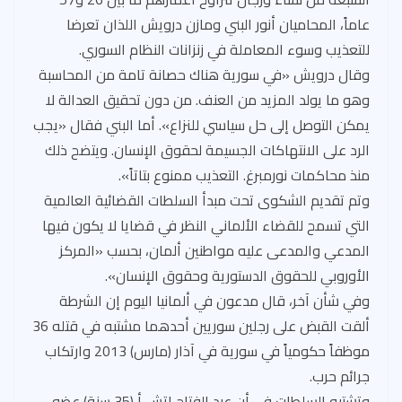
عاماً، المحاميان أنور البني ومازن درويش اللذان تعرضا
للتعذيب وسوء المعاملة في زنزانات النظام السوري.
وقال درويش «في سورية هناك حصانة تامة من المحاسبة
وهو ما يولد المزيد من العنف. من دون تحقيق العدالة لا
يمكن التوصل إلى حل سياسي للنزاع». أما البني فقال «يجب
الرد على الانتهاكات الجسيمة لحقوق الإنسان. ويتضح ذلك
منذ محاكمات نورمبرغ. التعذيب ممنوع بتاتاً».
وتم تقديم الشكوى تحت مبدأ السلطات القضائية العالمية
التي تسمح للقضاء الألماني النظر في قضايا لا يكون فيها
المدعي والمدعى عليه مواطنين ألمان، بحسب «المركز
الأوروبي للحقوق الدستورية وحقوق الإنسان».
وفي شأن آخر، قال مدعون في ألمانيا اليوم إن الشرطة
ألقت القبض على رجلين سوريين أحدهما مشتبه في قتله 36
موظفاً حكومياً في سورية في آذار (مارس) 2013 وارتكاب
جرائم حرب.
وتشتبه السلطات في أن عبد الفتاح اتش أ (35 سنة) عضو