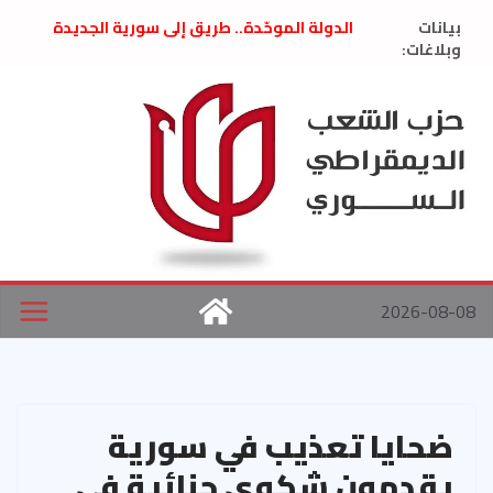
Ski
بيانات
الدولة الموحّدة.. طريق إلى سورية الجديدة
t
وبلاغات:
” تصريح صحفيّ “: تضامن مع د. فداء الحوراني
تعزية بوفاة المناضل حسن عبدالعظيم الأمين
conten
العام السابق لحزب الاتحاد الاشتراكي العربي
الديمقراطي
بلاغ صادر عن اجتماع اللجنة المركزية نيسان
2026
الحرب الأمريكية الإسرائيلية على نظام الملالي
في إيران .. بيان من حزب الشعب الديمقراطي
السوري
2026-08-08
ضحايا تعذيب في سورية
يقدمون شكوى جنائية في