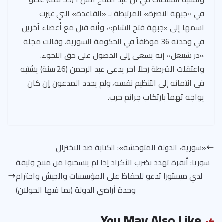
في «جبهة النصرة» المرتبطة بـ «القاعدة» التي غيرت
اسمها إلى «جبهة فتح الشام»، وأنه قتل مع أعضاء آخرين
في وحدته 36 موظفاً في الحكومة السورية. وقالت مجلة
«در شبيغل» إنه يسعى إلى الحصول على حق اللجوء.
واعتقلت الشرطة رجلاً آخر يدعى عبد الرحمن (26 سنة) يشتبه
في انتمائه إلى التنظيم نفسه، ولم يحدد المدعون إن كان
يواجه تهماً بارتكاب جرائم حرب.
«سورية، الدولة المتوحشة»: الكتابة ضد الاختزال
سوريا: أنقرة تهدد بضرب الأكراد إذا لم ينسحبوا من منبج وثيقة
لدي ميستورا تدعو للحفاظ على المؤسسات والجيش واحترام
وحدة أراضي الدولة (بما فيها الجولان)
You May Also Like