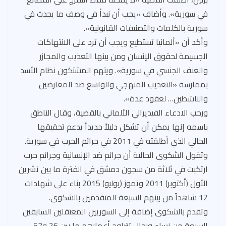
في سورية». وأضاف «يجب أن نبدأ في وصف ما يحدث في
سورية بالكلمات والتصنيفات القانونية».
وأكد أن «ألمانيا تستطيع ويجب أن ترد على الانتهاكات
الجسيمة لحقوق الإنسان ومن بينها التعذيب والمجازر
والعنف الجنسي في سورية». ويتهم المشتكون نظام الأسد
بممارسة «التعذيب المنهجي والواسع ضد المعارضين
والناشطين… لعقود عدة».
ورحب الادعاء الفيديرالي الألماني بالقضية، وقال الناطق
باسمه إنها يمكن أن تشكل دليلاً جديداً يدعم تحقيقها
الحالي الذي أطلقته في 2011 في جرائم الحرب في سورية.
وتقول الشكوى الحالية أن جرائم ضد الإنسانية وجرائم حرب
ارتكبت في ثلاثة من سجون دمشق في الفترة ما بين تشرين
الأول (أكتوبر) 2011 وتموز (يوليو) 2015 بناء على شهادات
12 شاهداً من بينهم السبعة المتقدمين بالشكوى.
وتقدم بالشكوى إضافة إلى السوريين المعتقلين السابقين
السبعة من نساء ورجال تتراوح أعمارهم ما بين 26 و57