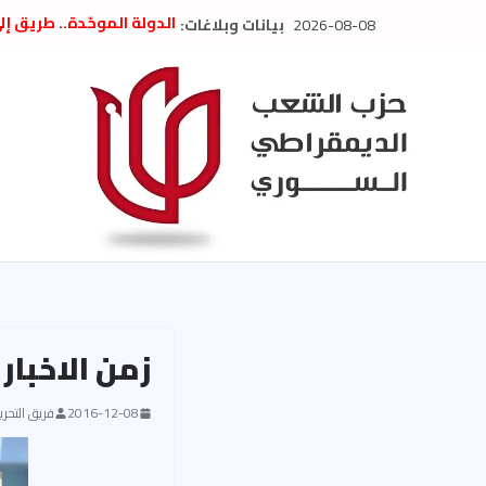
Ski
2026-08-08
بيانات وبلاغات:
الدولة الموحّدة.. طريق إ
t
” تصريح صحفيّ “: تضامن م
تعزية بوفاة المناضل حسن
conten
العام السابق لحزب الاتحاد
الديمقراطي
بلاغ صادر عن اجتماع اللجن
2026
الحرب الأمريكية الإسرائيل
في إيران .. بيان من حزب 
السوري
زمن الاخبار
2016-12-08
فريق التحرير