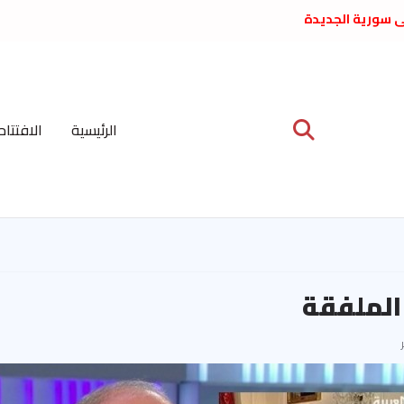
لى سورية الجديدة
ع د. فداء الحوراني
 عبدالعظيم الأمين
 الاشتراكي العربي
ة المركزية نيسان
الرئيسية
الافتتاح
ية على نظام الملالي
الشعب الديمقراطي
 الملفقة