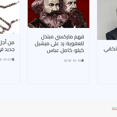
فهم ماركسي مبتذل
من أجل
للعفوية: رد على ميشيل
 تكفي
جديد ف
كيلو: كامل عباس
8-10-07
2018-10-19