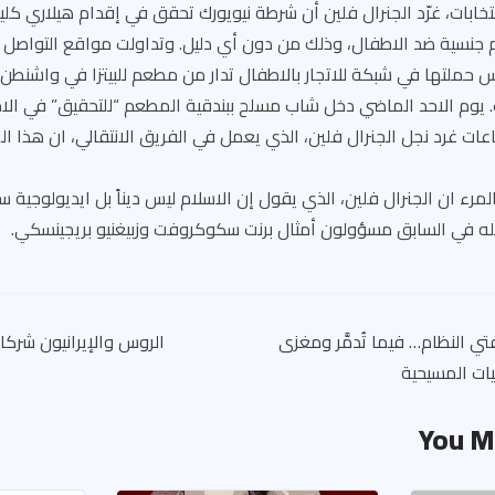
تخابات، غرّد الجنرال فلين أن شرطة نيويورك تحقق في إقدام هيلاري كلي
م جنسية ضد الاطفال، وذلك من دون أي دليل. وتداولت مواقع التواصل ال
س حملتها في شبكة للاتجار بالاطفال تدار من مطعم للبيتزا في واشنطن
 يوم الاحد الماضي دخل شاب مسلح ببندقية المطعم “للتحقيق” في ال
عات غرد نجل الجنرال فلين، الذي يعمل في الفريق الانتقالي، ان هذا الخ
رء ان الجنرال فلين، الذي يقول إن الاسلام ليس ديناً بل ايديولوجية
له في السابق مسؤولون أمثال برنت سكوكروفت وزبيغنيو بريجينسكي.
ي النظام… فيما تُدمَّر ومغزى
الروس والإيرانيون شركاء
يات المسيحية
You M