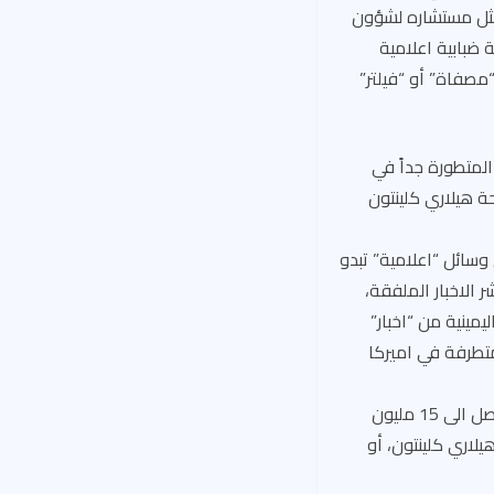
 مثل مستشاره لشؤون
 ضبابية اعلامية
مصفاة” أو “فيلتر”
المتطورة جداً في
ة هيلاري كلينتون
 وسائل “اعلامية” تبدو
في نشر الاخبار الملفقة،
يمينية من “اخبار”
لمتطرفة في اميركا
وكشف أحد التحقيقات وجود 200 موقع الكتروني لتوزيع الاخبار الروسية الملفقة التي كانت تصل الى 15 مليون
لاري كلينتون، أو