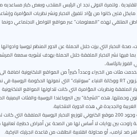
لتقليدية . وللمرة الاولى نجد ان الرئيس المنتخب وبعض كبار مساعديه
مايكل فلين كانوا من روّاد تلفيق الاخبار ونشر نظريات المؤامرة وإشاعة
ن المتلقي لهذه “المعلومات” عبر مواقع التواصل الاجتماعي دونما “
حة الاخبار التي برزت خلال الحملة عن الدور المنظم لروسيا وادواتها 
ا، بما فيها نشر الاخبار الملفقة خلال الحملة بهدف تشويه سمعة المرشح
لفوز بالرئاسة..
تخدمت مئات من الخبراء وعدداً كبيراً من المواقع الالكترونية اضافة الى
شرعية مثل شبكة التلفزيون RT ووكالة الانباء “سبوتنيك” التي تمولها الحكومة الروسية 
ار الملفقة ونظريات المؤامرة التي كانت تتداولها المواقع الالكترونية ال
ون وحملتها. هذه “الشركة” بين البروباغندا الروسية والفئات اليمينية ا
الغريبة والجديدة في هذه الدورة الانتخابية.
قة راوحت بين روايات لا أساس لها من الصحة عن أمراض خطيرة تعانيها هي
هر ضد ترامب، أو محاولة انقلابية انطلقت من قاعدة انجرليك التركية.