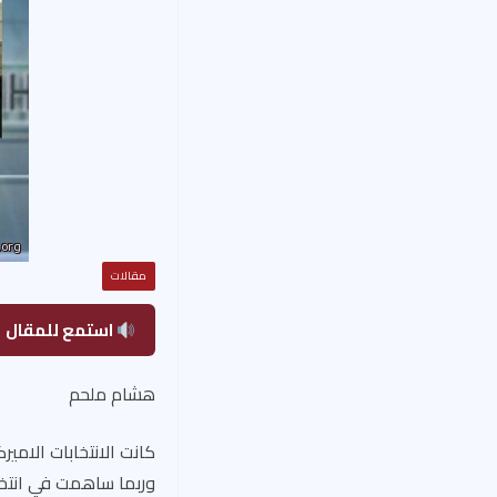
مقالات
استمع للمقال
هشام ملحم
كانت الانتخابات الامير
وربما ساهمت في انتخاب