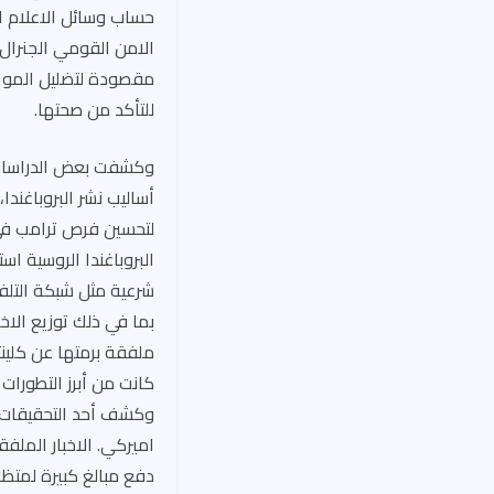
حساب وسائل الاعلام ا
الامن القومي الجنرال 
مقصودة لتضليل المواط
للتأكد من صحتها.
وكشفت بعض الدراسات، ص
أساليب نشر البروباغند
لتحسين فرص ترامب في ا
البروباغندا الروسية اس
بما في ذلك توزيع الاخب
ملفقة برمتها عن كلينت
كانت من أبرز التطورات 
اميركي. الاخبار الملف
دفع مبالغ كبيرة لمتظا