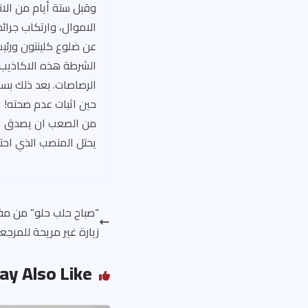
وقبل ستة أيام من الان
الاموال، وارتكاب جرائ
عن ضلوع كلينتون ورئي
الشرطة هذه الاكاذيب.
الرصاصات. بعد ذلك بسا
حين اثبات عدم صحته!
من الصعب ان يصدق الم
يحتل المنصب الذي احت
“صباح حلب حلو” من مفت
زيارة غير مريحة للمرجع
ay Also Like