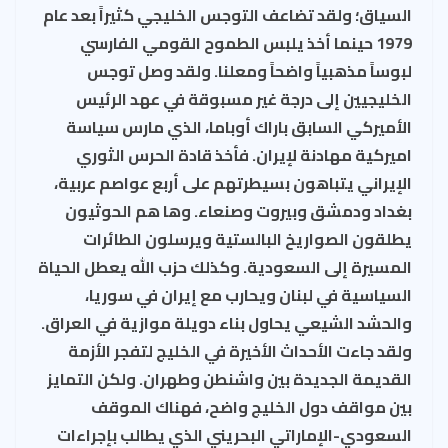
السياق؛ ولقد تضاعف التوجس الخليجي كثيراً بعد عام
1979 حينما أخذ يلبس الطموح القومي الفارسي
لبوساً مذهبياً واضحاً ومعلنا. ولقد وصل توجس
الخليجيين إلى درجة غير مسبوقة في عهد الرئيس
الأميركي السابق باراك أوباما، الذي مارس سياسة
اميركية مهادنة لإيران. فأخذ قادة الحرس الثوري
الإيراني يتباهون بسيطرتهم على أربع عواصم عربية،
بغداد ودمشق وبيروت وصنعاء. وها هم الحوثيون
يطلقون الصواريخ البالستية ويرسلون الطائرات
المسيرة إلى السعودية. وكذلك حزب الله يعطل الحياة
السياسية في لبنان ويحارب مع إيران في سوريا،
والحشد الشيعي يحاول بناء دويلة موازية في العراق.
ولقد جاءت الأحداث الأخيرة في الخليج لتفجر الأزمة
القديمة الجديدة بين واشنطن وطهران. ولكن التمايز
بين مواقف دول الخليج واضح، فهناك الموقف
السعودي-الإماراتي البحريني الذي يطالب بإجراءات