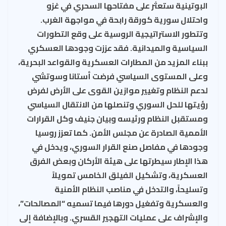
البوتينية ستعثر على مفتاحها السحري في غزو
واحتلال سورية كورقة رابحة في مواجهة الغرب.
وتتطور الاستراتيجية الروسية على وقع التطورات
السياسية والميدانية. فقد عززت وجودها العسكري
ببناء المزيد من المطارات العسكرية والقواعد البحرية،
وعلى المستوى السياسي فرضت أستانا وسوتشي
لدعم النظام وتغيير موازين القوى على الأرض لفرض
رؤيتها للحل السوري وتنصلها من الانتقال السياسي
ومستقبل النظام ورئيسه وبيان جنيف وكل القرارات
الأممية الصادرة عن مجلس الأمن. كما تعزز روسيا
وجودها في مفاصل صنع القرار السوري، ويدخل في
هذا الإطار سيطرتها على هيئة الأركان وبعض الفرق
العسكرية، وتشكيل الفيلق الخامس تمويلاً
وتسليحاً، والتدخل في مناصب النظام الأمنية
والعسكرية وتفغيل دورها فيما تسميه “المصالحات”،
والإشراف على عمليات التهجير القسري. وبالإضافة إلى