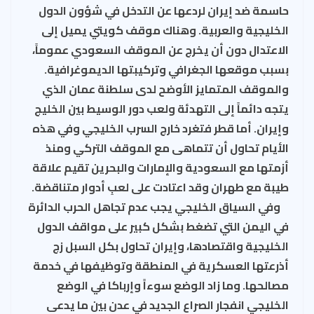
حاسمة ضد إيران لردعها عن التدخل في شؤون الدول
الخليجية والعربية. وهناك موقف كويتي يميل إلى
الاعتدال دون أن يخرج عن الموقف السعودي عموماً،
بسبب موقعها الجغرافي وتركيبتها الديموغرافية.
والموقف المتمايز الأوضح لدى سلطنة عمان الذي
يتجه دائماً إلى التهدئة ولعب دور الوسيط بين الخليج
وإيران. أما قطر فتغرد خارج السرب الخليجي وفي هذه
الأيام تحاول أن تتماهى مع الموقف التركي ومنذ
أزمتها مع السعودية والإمارات والبحرين تقيم علاقة
طيبة مع طهران وقد اعتادت على لعبِ أدوار متناقضة.
وفي السياق الخليجي يجب عدم تجاهل الحرب الدائرة
في اليمن التي تضغط بشكل كبير على مواقف الدول
الخليجية واقتصادها، وإيران تحاول بكل السبل زج
أذرعتها العسكرية في المنطقة وتوظيفها في خدمة
مصالحها. وما زاد الوضع سوءاً وإرباكا في الوضع
الخليجي انفجار الصراع الجديد في عدن بين ما يدعى