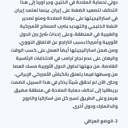
دولي لحماية الملاحة في الخليج، وجر أوربا إلى هذا
التحالف لتصعيد الضغط على إيران. بينما تعتمد إيران
في استراتيجيتها على عرقلة الملاحة ومنع تصدير
النفط الخليجي والتهديد بضرب المصالح الأميركية
والغربية في المنطقة، وعلى إحداث شرخ بين الدول
الأوربية وأميركا بسبب التراجع عن الاتفاق النووي،
ومن ضمن استراتيجيتها أيضاً العمل على كسب الوقت
والرهان على عدم نجاح ترامب في الانتخابات الرئاسية
القادمة. من جهتها تحاول الدول الأوربية مسك العصا
من وسطها فيما يتعلق بالكباش الأميركي الإيراني،
وحتى الآن لم تحقق شيئاً يذكر في هذا السبيل، انضمت
بريطانيا إلى تحالف حماية الملاحة في منطقة مضيق
هرمز وعلى الطريق تسير كل من استراليا والنروج
والدانمارك ودول أخرى.
2
-الوضع العراقي