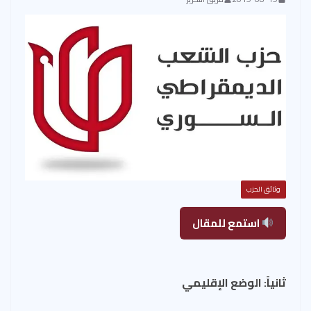
وثائق الحزب
استمع للمقال
ثانياً: الوضع الإقليمي