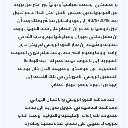
والعسكري، وحمته سياسياً ودولياً عبر أكثر من دزينة
من الفيتويات في مجلس الأمن. لكن هذا الدعم تحول
بعد 30/9/2015 إلى غزوٍ واحتلال مباشر وذلك بعد أن
تبين لروسيا والعالم أن النظام على شفا الانهيار. وبعد
ان فشل ملالي طهران وميليشياتهم وحزب الله في
حمايته وتثبيته. إن قرار الغزو الروسي لم يكن خارج
إرادة أوباما وضوءٍ اخضر منه، ولقد سلّم كيري المهمة
السورية إلى لافروف حينما قدم له “حبة البطاطا
المشوية” في موسكو. وبطبيعة الحال كان يهدف
التنسيق الروسي الأميركي في تلك اللحظة إلى
إجهاض الثورة ومنع انهيار النظام.
لقد ساهم الغزو الروسي والاحتلال الإيراني
مساهمة اساسية في تحويل سورية إلى ساحة
مفتوحة للصراعات الإقليمية والدولية، وفتحا الباب
لحروب لا تنتهي على حساب دماء شعبنا وحاضره