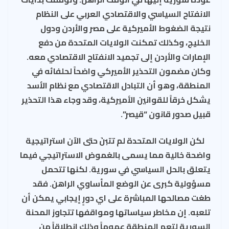
الانفتاح السياسي والاقتصادي العربي على النظام
نتيجة الضغوط الأميركية على مصر والأردن ودول
الخليج، وكذلك تمكنت الولايات المتحدة من دفع
الإمارات والأردن إلى تجميد الانفتاح الاقتصادي معه.
وكان مضمون التحذير الأميركي واضحاً لحلفائه في
المنطقة، وهو أن التبادل الاقتصادي مع نظام الأسد
يشكل خرقاً للقوانين الأميركية، وقد وجاء هذا التحذير
قبيل صدور قانون “قيصر”.
لكن الولايات المتحدة لم تتبنَ حتى الآن استراتيجية
واضحة خالية مما يسمى بالغموض الاستراتيجي فيما
يتعلق بالحل السياسي في سورية. لكنها تتحمل
مسؤولية كبرى عن الوضع المأساوي الراهن. فقد
طغت مصالحها المباشرة على اي دورٍ إيجابي يمكن أن
تلعبه. إن مخاطر سياساتها ومواقفها تتجاوز المحنة
السورية لتعم المنطقة عموماً وذلك انطلاقاً من