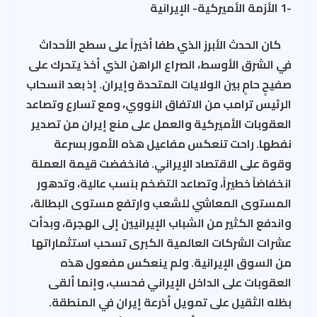
-1 الأزمة الأميركية- الإيرانية
كان الحدث الأبرز الذي طفا أخيراً على سطح الأحداث
في الشرق الأوسط، الصراع الراهن الذي أخذ يتحرك على
صفيحٍ حامٍ بين الولايات المتحدة وإيران. إذ بعد انسحاب
الرئيس ترامب من الاتفاق النووي، ومع تسارع وتصاعد
العقوبات الأميركية والعمل على منع إيران من تصدير
نفطها. راحت تنعكس مفاعيل هذه الأمور بسرعة
وقوة على الاقتصاد الإيراني. فانخفضت قيمة العملة
انخفاضاً خطيراً، وتصاعد التضخم بنسب عالية، وتدهور
المستوى المعاشي للشعب وارتفع مستوى البطالة،
واندفع الكثير من الشباب الإيرانيين إلى الهجرة، وبدأت
عشرات الشركات العالمية الكبرى تسحب استثماراتها
من السوق الإيرانية. ولم ينعكس مفعول هذه
العقوبات على الداخل الإيراني فحسب، وإنما ألقى
بظله الثقيل على تمويل أذرعة إيران في المنطقة.