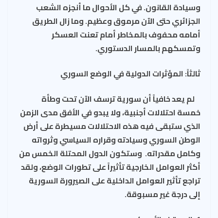
وسيادة القانون. في كل الأحوال ما أنجزه الشعب
الجزائري حتى الآن مرموق وعظيم. وما زال الطريق
أمامه محفوف بالمخاطر أمام تعنت العسكر
وتمسكهم بالمسار الدستوري.
ثالثاً: المؤثرات الدولية في الوضع السوري
لم يعد خافياً أن سورية ترسف الآن تحت وطأة
خمسة احتلالات أجنبية، ولا يبدو في الأفق مدى الزمن
الذي ستبقى فيه هذه الاحتلالات مسيطرة على أرض
الوطن السوري وسيادته وقراره السياسي وثرواته
وكامل مقدراته. وستكون الدول المحتلة الخمس من
أكثر العوامل الخارجية تأثيراً على تطورات الوضع، ولقد
تراجع تأثير العوامل الداخلية على الصيرورة السورية
إلى درجة غير مسبوقة.