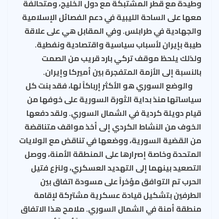
وطيدة مع قطر المشتبكة مع دول الخليج، ومتحالفة
معها على الساحة الليبية في دعم الفصائل الإسلامية
والجهادية في طرابلس. وفي المقابل هي على علاقة
طيبة بإيران لأسباب سياسية واقتصادية ونفطية.
ولذلك يلحظ موقف تركي بارد قريب من الصمت
بالنسبة إلى الأزمة المتفجرة بين أميركا وإيران.
والوضع السوري هو الأكثر إرباكاً لها، فقد بنت كل
سياساتها منذ بداية الثورة السورية على خوفها من
قيام دويلة كردية في الشمال السوري. ولقد دفعها
الخوف من النشاط الكردي إلى أخذ مواقف متناقضة
من القضية السورية، ووضعها في تناقض مع الولايات
المتحدة وخاصة إصرارها على المنطقة الأمنة، ووصل
التصعيد بينهما إلى التهديد العسكري، ولنزع فتيل
الحرب تم التوافق مؤخراً على مسودة اتفاق بين
الطرفين بتشكيل قيادة عسكرية مشتركة لإقامة
منطقة أمنة في الشمال السوري. ملامح هذا الاتفاق