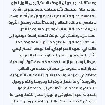
ومستقبله. ويبدو أن الهدف الاستراتيجي الأول لغزو
الروس كان التمسك بآخر منطقة نفوذ لهم في شرق
المتوسط وهو ما تستميت إدارة بوتن من أجله. وهذا
لا يتيسر إلا بإنقاذ النظام وإعادة تأهيله، وسحق الثورة
بذريعة “محاربة الإرهاب”، وفرض مشروعها للحل
السياسي. ويشكل في الوقت نفسه رافعة عودتها إلى
الساحة الدولية واسترجاع مكانتها المفقودة كما
كانت في العهد السوفييتي. أما الهدف الاستراتيجي
الثاني للغزو فهو سعيها لحيازة الفضاء السوري
(ميدانياً وسياسياً) لاستخدامه كمنصة شرق أوسطية
لابتزاز الغرب عموماً في مسائل عديدة في العالم،
وخاصة في اوربا؛ سواء ما يتعلق بالعقوبات الأميركية
والأوربية أو ما يتصل بأوكرانيا وجورجيا والقرم ودول
البلطيق وتمدد حلف الأطلسي إلى حدودها، مروراً
بتحديات الدرع الصاروخي وانهيار اسعار النفط. وعلى ما
يبدو كل هذه التحديات والطموحات، من وحهة النظر