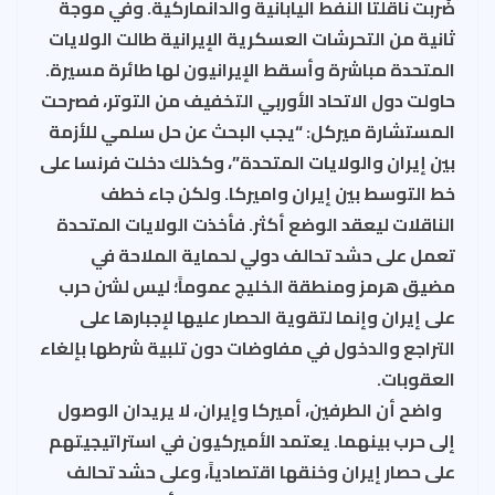
ضُربت ناقلتا النفط اليابانية والدانماركية. وفي موجة
ثانية من التحرشات العسكرية الإيرانية طالت الولايات
المتحدة مباشرة وأسقط الإيرانيون لها طائرة مسيرة.
حاولت دول الاتحاد الأوربي التخفيف من التوتر، فصرحت
المستشارة ميركل: “يجب البحث عن حل سلمي للأزمة
بين إيران والولايات المتحدة”، وكذلك دخلت فرنسا على
خط التوسط بين إيران واميركا. ولكن جاء خطف
الناقلات ليعقد الوضع أكثر. فأخذت الولايات المتحدة
تعمل على حشد تحالف دولي لحماية الملاحة في
مضيق هرمز ومنطقة الخليج عموماً؛ ليس لشن حرب
على إيران وإنما لتقوية الحصار عليها لإجبارها على
التراجع والدخول في مفاوضات دون تلبية شرطها بإلغاء
العقوبات.
واضح أن الطرفين، أميركا وإيران، لا يريدان الوصول
إلى حرب بينهما. يعتمد الأميركيون في استراتيجيتهم
على حصار إيران وخنقها اقتصادياً، وعلى حشد تحالف