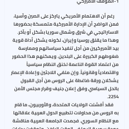
1-الموقف الأميركي
رغم أن الاهتمام الأمريكي يتركز على الصين وآسيا،
فمن الواضح أن الإدارة الأميركية متمسكة بحضورها
الاستراتيجي في شرق وشمال سوريا بشكل أو بآخر.
وهذا ما يقلق روسيا وإيران، لكونه يشكل أداة قوية
بيد الأميركيين من أجل تنفيذ سياساتهم وممارسة
ضغوطهم الكبيرة على البلدين. ويمكنهم هذا الحضور
من اعتماد القوة الناعمة لخنق النظام سياسياً
واقتصادياً وقانونياً. وإن ملفي اللاجئين وإعادة الإعمار
يشكلان ورقة ضاغطة على الروس من أجل القبول
بالحل السياسي وفق إعلان جنيف وقرار مجلس الأمن
2254.
فقد أفشلت الولايات المتحدة، والأوربيون، ما قام
به الروس من محاولات لتطبيع الدول العربية علاقاتها
مع النظام السوري. فجمدت الجامعة العربية مناقشة
عودة سورية إليها في الوقت الراهن. وتوقفت بدايات