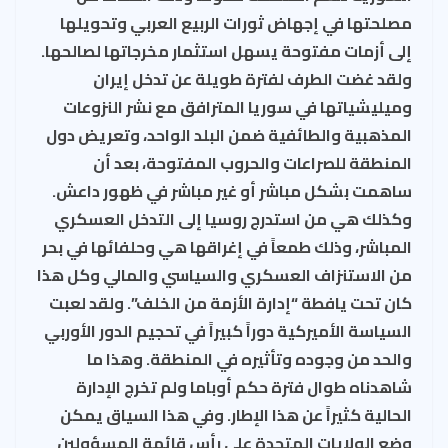
مصلحتها في إجهاض ثورات الربيع العربي وتحويلها
إلى أزمات مفتوحة يسهل استثمار مخرجاتها لصالحها.
ولقد غضت الطرف لفترة طويلة عن تدخل إيران
وميليشياتها في سوريا المترافق مع نشر النزوعات
المذهبية والطائفية ضمن البلد الواحد، وتعريض دول
المنطقة للصراعات والحروب المفتوحة، بعد أن
ساهمت بشكل مباشر أو غير مباشر في ظهور داعش.
وكذلك هي من استدرج روسيا إلى التدخل العسكري
المباشر، وذلك طمعاً في إغراقها هي وحلفائها في بحر
من الاستنزاف العسكري والسياسي والمالي وكل هذا
كان تحت يافطة “إدارة الأزمة من الخلف”. ولقد لعبت
السياسة الأميركية دوراً كبيراً في تحجيم الدور الأوربي
والحد من وجوده وتأثيره في المنطقة. وهذا ما
شاهدناه طوال فترة حكم أوباما ولم تخرج الإدارة
الحالية كثيراً عن هذا الإطار. وفي هذا السياق يمكن
وضع الولايات المتحدة على رأس قائمة المسؤولين