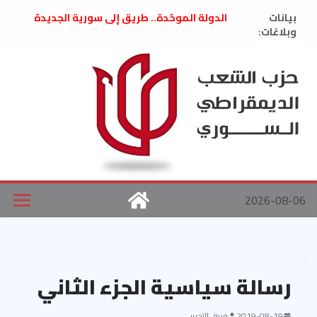
Ski
بيانات
الدولة الموحّدة.. طريق إلى سورية الجديدة
t
وبلاغات:
” تصريح صحفيّ “: تضامن مع د. فداء الحوراني
تعزية بوفاة المناضل حسن عبدالعظيم الأمين
conten
العام السابق لحزب الاتحاد الاشتراكي العربي
الديمقراطي
بلاغ صادر عن اجتماع اللجنة المركزية نيسان
2026
الحرب الأمريكية الإسرائيلية على نظام الملالي
في إيران .. بيان من حزب الشعب الديمقراطي
السوري
2026-08-06
رسالة سياسية الجزء الثاني
2019-08-19
فريق التحرير