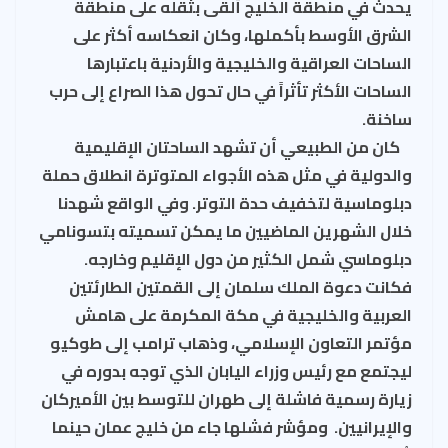
يحدث في منطقة الخليج ألقى بثقله على منطقة
الشرق الأوسط بأكملها، وكان انعكاسه أكثر على
الساحات العراقية والخليجية والأردنية باعتبارها
الساحات الأكثر تأثراً في حال تحول هذا الصراع إلى حرب
ساخنة.
كان من الطبيعي أن تشهد الساحتان الإقليمية
والدولية في مثل هذه الأجواء المتوترة انطلاق حملة
دبلوماسية لتخفيف حدة التوتر. وفي الواقع شهدنا
خلال الشهرين الماضيين ما يمكن تسميته بتسونامي
دبلوماسي شمل الكثير من دول الإقليم وخارجه.
فكانت دعوة الملك سلمان إلى القمتين الطارئتين
العربية والخليجية في مكة المكرمة على هامش
مؤتمر التعاون الإسلامي، وذهاب ترامب إلى طوكيو
ليجتمع مع رئيس وزراء اليابان الذي توجه بدوره في
زيارة رسمية فاشلة إلى طهران للتوسط بين الأميركان
والإيرانيين. ومؤشر فشلها جاء من خليج عمان حينما