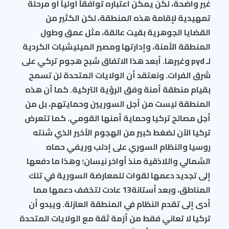
غير واضحة، لكن يمكن اعتباره توافقاً أولياً أو مرحلة
تمهيدية لإقامة هذه المنطقة، لكن الكثير من
القضايا الجوهرية بقيت عالقة، مثل عمق وطول
المنطقة الأمنة، وإدارتها ومصير الميليشيات الكردية
لـ pyd وغيرها. أبعد هذا الاتفاق شبح هجوم تركي على
شرق الفرات. ونعتقد أن الولايات المتحدة لن تسمح
بقيام منطقة أمنة وفق الرؤية التركية. كما أن هذه
المنطقة ليست من أجل السوريين وحمايتهم، بل من
أجل مصالح تركيا وحماية أمنها القومي. كما تتعرض
تركيا الآن لضغط كبير من الهجوم الأخير الذي شنته
روسيا والنظام السوري على إدلب وريفي حماه
الشمالي واللاذقية منذ أواخر نيسان؛ وهذا ما دفعها
إلى تجديد دعمها لقوات للمعارضة السورية في تلك
المناطق، وبعد أستانة13 عادت لتخفف دعمها مما
أدى إلى تقدم النظام في المنطقة العازلة. ويبدو أن
تركيا لا تعاني فقط من أزمة ثقة مع الولايات المتحدة