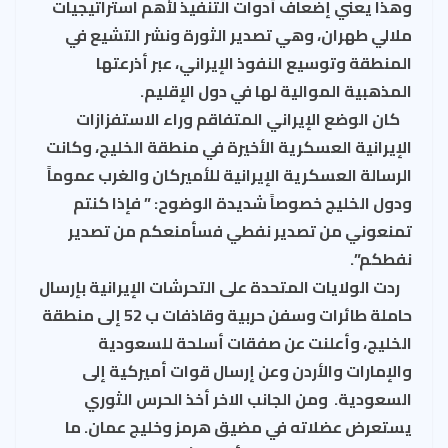
وهذا يعني إضعاف أدوات التنفيذ لأهم استراتيجيات
ملالي طهران، وهي تصدير الثورة ونشر التشيع في
المنطقة وتوسيع النفوذ الإيراني، عبر أذرعتها
المذهبية الموالية لها في دول الإقليم.
كان الوضع الإيراني المتفاقم وراء الاستفزازات
الإيرانية العسكرية الأخيرة في منطقة الخليج، وكانت
الرسالة العسكرية الإيرانية للأميركان والغرب عموماً
ودول الخليج خصوصاً شديدة الوضوح: ” فإذا كنتم
تمنعوني من تصدير نفطي فسأمنعكم من تصدير
نفطكم”.
ردت الولايات المتحدة على التحرشات الإيرانية بإرسال
حاملة طائرات وسفن حربية وقاذفات ب 52 إلى منطقة
الخليج، وأعلنت عن صفقات أسلحة للسعودية
والإمارات والأردن وعن إرسال قوات أميركية إلى
السعودية. ومن الجانب الاخر أخذ الحرس الثوري
يستعرض عضلاته في مضيق هرمز وخليج عمان. ما