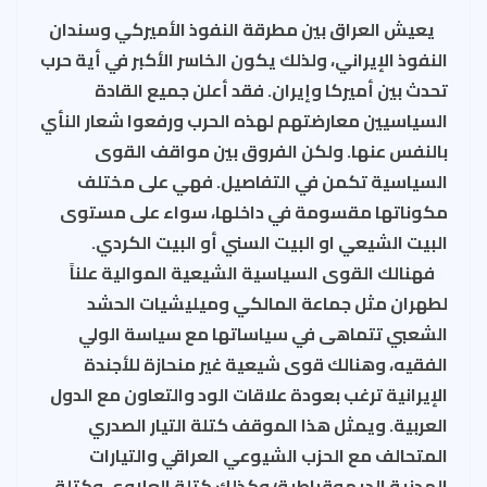
يعيش العراق بين مطرقة النفوذ الأميركي وسندان
النفوذ الإيراني، ولذلك يكون الخاسر الأكبر في أية حرب
تحدث بين أميركا وإيران. فقد أعلن جميع القادة
السياسيين معارضتهم لهذه الحرب ورفعوا شعار النأي
بالنفس عنها. ولكن الفروق بين مواقف القوى
السياسية تكمن في التفاصيل. فهي على مختلف
مكوناتها مقسومة في داخلها، سواء على مستوى
البيت الشيعي او البيت السني أو البيت الكردي.
فهنالك القوى السياسية الشيعية الموالية علناً
لطهران مثل جماعة المالكي وميليشيات الحشد
الشعبي تتماهى في سياساتها مع سياسة الولي
الفقيه، وهنالك قوى شيعية غير منحازة للأجندة
الإيرانية ترغب بعودة علاقات الود والتعاون مع الدول
العربية. ويمثل هذا الموقف كتلة التيار الصدري
المتحالف مع الحزب الشيوعي العراقي والتيارات
المدنية الديموقراطية؛ وكذلك كتلة العلاوي وكتلة