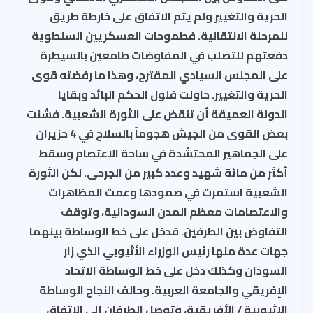
الحرية والتغيير ولم يتم الاتفاق على خارطة طريق
للمرحلة الانتقالية. فطموحات العسكريين السلطوية
دفعتهم للتصلب في المفاوضات طامعين بالسيطرة
على المجلس السيادي المقترح، وهذا ما رفضته قوى
الحرية والتغيير. حاولت فلول الحكم البائد وبقايا
الدولة العميقة أن تنقض على الثورة الشعبية. فشنت
بعض القوى من الجيش هجوماً بالسلاح في 4 حزيران
على الجماهير المحتشدة في ساحة الاعتصام وسقط
أكثر من مائة شهيد وعدد كبير من الجرحى. لكن الثورة
الشعبية استمرت في صمودها وعمت المظاهرات
والاعتصامات معظم المدن السودانية، وتوقف
التفاوض بين الطرفين. فدخل على خط الوساطة بينهما
جهات عدة منها رئيس الوزراء الأثيوبي الذي زار
السودان وكذلك دخل على خط الوساطة الاتحاد
الإفريقي والجامعة العربية. وحالف النجاح الوساطة
الإثيوبية / الأفريقية، وتوصل الطرفان إلى الاتفاق