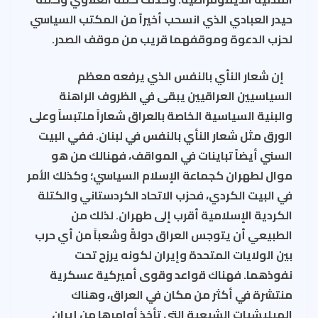
حيدر العبادي الذي انسحب أخيراً من المكتب السياسي
لحزب الدعوة وموقفهما قريب من موقف الصدر.
إن شعار النأي بالنفس الذي يرفعه معظم
السياسيين العراقيين يبقى في الظروف الراهنة
والبنية السياسية الخاصة بالعراق شعاراً ملتبساً وعلى
الورق مثل شعار النأي بالنفس في لبنان. ففي البيت
السني أيضاً تباينات في المواقف، فهنالك من هو
موال لطهران كجماعة الإسلام السياسي؛ وكذلك الأمر
في البيت الكردي، فحزب الاتحاد الكردستاني والكتلة
الكردية الإسلامية أقرب إلى طهران. لذلك من
الطبيعي أن يتوجس العراق دولةً وشعباً من أي حرب
بين الولايات المتحدة وإيران لكونه يرزح تحت
نفوذهما. فهناك قواعد وقوى أميركية عسكرية
منتشرة في أكثر من مكان في العراق، وهناك
الميليشيات الشيعية التي تأخذ أوامرها من إيران