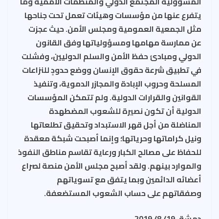
المسؤولية المجتمع الدولي والمنظمات الأممية وما
يتفرع عنها من مؤسسات وهيئات تعمل تحت جناحها
مثل الجمعية العمومية ومجلس الأمن. حيث عجزت
عن ممارسة مهامها ومسؤولياتها وفق القانون
الدولي ومبادئ حفظ الأمن والسلم الدوليين، وفشلت
في تطبيق شرعة حقوق الإنسان ووضع حدودٍ للنزاعات
المسلحة وحروب الإبادة والمجازر الدموية، وتنفيذ
القوانين والقرارات الدولية. ولم تتمكن المؤسسات
الدولية أن تكون نصيرة للشعوب المضطهدة
المناضلة من أجل قهر الاستبداد وتحقيق تطلعاتها
ونيل كراماتها وحرياتها؛ وإنما أصبحت شبكة معقدة
للحفاظ على مصالح الكبار ورعاية تقاسم مناطق النفوذ
والموارد بينهم. ولقد أصبح مجلس الأمن منصة لصراع
أعضائه الدائمين وبما يتفق مع تسوياتهم
وصفقاتهم على حساب الشعوب المستضعفة.
دمشق 19/ 8/ 2019