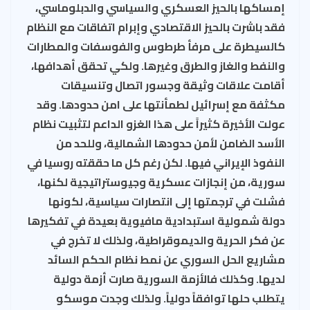
إمساكها بالحيز العسكري والسياسي والدبلوماسي،
فقد باشرت بالحيز الاقتصادي وإبرام اتفاقات مع النظام
كالسيطرة على مرفأ طرطوس والفوسفات والمطارات
والنفط والغاز والطرق وغيرها. ولكي تحقق أهدافها،
أقامت علاقات وثيقة وجسور اتصال وتنسيقات
مكثفة مع إسرائيل لطمأنتها على امن حدودها. وقد
عولت الأخيرة كثيراً على هذا الغزو الداعم لتثبيت نظام
الأسد الضامن لأمن حدودها الشمالية، وللحد من
النفوذ الإيراني فيها. لكن رغم كل ما حققته روسيا في
سورية، من إنجازات عسكرية وجيوستراتيجية لكنها،
فشلت في ترجمتها إلى انتصارات سياسية، لكونها
دولة شمولية استبدادية مافيوية بعيدة في تفكيرها
عن فكر الحرية والديموقراطية، ولذلك لا تخرج في
مشاريع الحل السوري عن نمط نظام الحكم السائد
لديها. وكذلك فالأزمة السورية صارت أزمة دولية
يتطلب حلها توافقاً دولياً. ولذلك وجدت موسكو