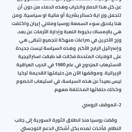
عن كل هذا الدمار والخراب وهذه الدماء من دون أن
تتحمل وزر اية خسائر بشرية أو مالية او سياسية. ومن
هنا يلاحق سوء السمعة روسيا وملالي إيران واكتفت
هي بالإمساك بخيوط اللعبة وإدارة الأزمات عن بعد،
وزج الآخرين في صراعات منهكة للجميع لتبقى هي
وإسرائيل الرابح الأكبر. وهذه السياسة ليست جديدة
على الولايات المتحدة فكانت قد طبقت استراتيجية
الاستيعاب المزدوج في عام 1980 في الحرب العراقية
الإيرانية. وموقفها الآن من حليفتها القديمة تركيا
ليس بعيداً عن هذه السياسة، في استيعاب الخصوم
وكذلك حلفائها المختلفة معهم.
2-الموقف الروسي
وقفت روسيا منذ انطلاق الثورة السورية إلى جانب
النظام. فأخذت تمده بكل أشكال الدعم اللوجستي