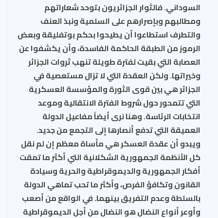
السوداني. فالثوار الجزائريون بتوحد شعاراتهم
ومطالبهم وبإصرارهم على السلمية ونبذ العنف
والتطرف استطاعوا أن يطيحوا بحكم بوتفليقة وبعض
الرموز من الطبقة الحاكمة الفاسدة، وأن يكشفوا عن
العصابة التي بقيت لفترة طويلة تنهب ثروات الجزائر
وخيراتها. ولكن العقدة التي لا تزال مستعصية في
الجزائر هي بين قوى الثورة والمؤسسة العسكرية
التي تتمحور حول شروط الفترة الانتقالية وموعد
انتخابات الرئاسة. وهنا نرى أيضاً مفاعيل الدولة
العميقة التي تدفع أنصارها إلى التجمع من جديد.
ويبدو أن عقدة العسكر هي مأساة معظم إن لم نقل
كل الأنظمة الجمهورية الشكلانية التي أكثر ما تمقت
أفكار الجمهورية والديموقراطية والحرية وسيادة
القانون وتكافؤ الفرص، وأكثر ما تحب تماهي الدولة
بالسلطة وعدم التفريق بينهما. في الواقع من أصعب
وأوعر أنواع النضال هو النضال من أجل الديموقراطية