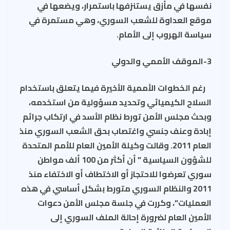
نفسها في مأزق يستنزفها باستمرار، ويضعها في
موقع العداوة للشعب السوري، وهي مستمرة في
سياسة الهروب إلى الأمام.
3-الموقف الأممي والدولي
رغم الخطوات الأممية الأخيرة فيما يتعلق باستخدام
السلاح الكيميائي وتحديد مسؤولية من استخدمه،
وبحث مجلس الأمن تورط نظام الأسد في ارتكاب جرائم
إبادة وعنف جنسي واغتصاب بحق الشعب السوري منذ
العام 2011. وقالت وكيلة الأمين العام للأمم المتحدة
للشؤون السياسية ” أن أكثر من 100 ألف مواطن
سوري تعرضوا للاحتجاز أو الاختطاف أو الاختفاء منذ
2011 والنظام السوري متورط بشكل أساسي في هذه
العمليات”، وكررت في جلسة مجلس الأمن دعوات
الأمين العام لضرورة إحالة الملف السوري إلى