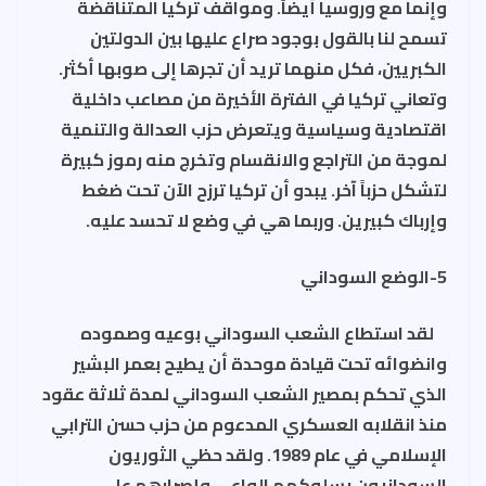
وإنما مع وروسيا أيضاً. ومواقف تركيا المتناقضة
تسمح لنا بالقول بوجود صراع عليها بين الدولتين
الكبريين، فكل منهما تريد أن تجرها إلى صوبها أكثر.
وتعاني تركيا في الفترة الأخيرة من مصاعب داخلية
اقتصادية وسياسية ويتعرض حزب العدالة والتنمية
لموجة من التراجع والانقسام وتخرج منه رموز كبيرة
لتشكل حزباً آخر. يبدو أن تركيا ترزح الآن تحت ضغط
وإرباك كبيرين. وربما هي في وضع لا تحسد عليه.
5-الوضع السوداني
لقد استطاع الشعب السوداني بوعيه وصموده
وانضوائه تحت قيادة موحدة أن يطيح بعمر البشير
الذي تحكم بمصير الشعب السوداني لمدة ثلاثة عقود
منذ انقلابه العسكري المدعوم من حزب حسن الترابي
الإسلامي في عام 1989. ولقد حظي الثوريون
السودانيون بسلوكهم الواعي وإصرارهم على