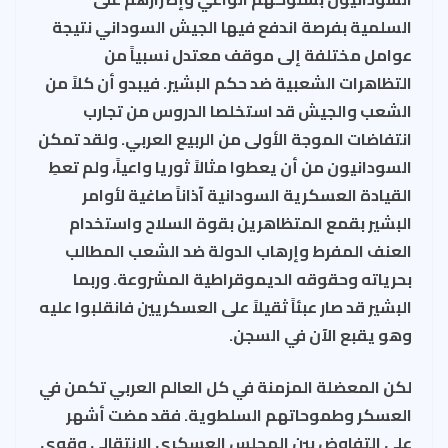
السلمية بفرصة اندفع فيها الجيش السوداني نتيجة
عوامل مختلفة إلى موقف معتدل نسبياً من
التظاهرات الشعبية ضد حكم البشير. فيبدو أن كلاً من
الشعب والجيش قد استخلصا الدروس من تجارب
انتفاضات الموجة الأولى من الربيع العربي. ولقد تمكن
السودانيون من أن يعطوا مثالاً ثوريا واعياً، ولم تعطِ
القيادة العسكرية السودانية آذاناً صاغية لأوامر
البشير بقمع المتظاهرين بقوة السلاح واستخدام
العنف المفرط وإرهاب الدولة ضد الشعب المطالب
بحرياته وحقوقه الديموقراطية المشروعة. وربما
البشير قد صار عبئاً ثقيلاً على العسكريين فانقلبوا عليه
وهو يقبع الآن في السجن.
لكن المعضلة المزمنة في كل العالم العربي تكمن في
العسكر وطموحاتهم السلطوية. فقد مضت أشهر
على التفاوض بين المجلس العسكري الانتقالي وقوى