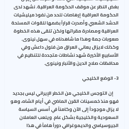
بغض النظر عن موقف الحكومة العراقية. نشهد لدى
الحكومة العراقية إرهاصات للحد من نفوذ ميليشيات
الحشد الشعبي وأصدرت قراراً بضمها للقوات المسلحة
العراقية ومصادرة مقراتها ولكن تلقى هذه الخطوة
صعوبات جمة وهذا ما شاهدناه في سهل نينوى.
وكذلك لايزال يعاني العراق من فلول داعش وفي
الأسابيع الأخيرة شهد نشاطات متجددة للتنظيم في
محافظات صلاح الدين والأنبار ونينوى.
3- الوضع الخليجي
إن التوجس الخليجي من الخطر الإيراني ليس بجديد
فهو منذ خمسينات القرن الماضي في أيام الشاه، وهو
لا يزال موجوداً إلى الآن وكامناً في أسس السياسة
السعودية والخليجية بشكل عام. ويلعب العاملان
الجيوسياسي والديموغرافي دوراً هاماً في هذا