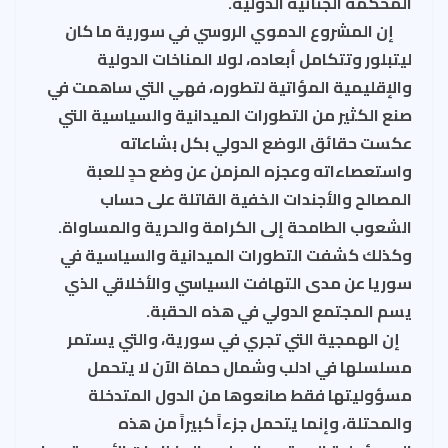
المحكمة الجنائية الدولية.
إن المشروع الدموي الروسي في سورية ما كان
ليتبلور وتتكامل أبعاده، لولا المناخات الدولية
والإقليمية المؤاتية لتطوره، فهي التي ساهمت في
صنع الكثير من التطورات الميدانية والسياسية التي
عكست حقائق الوضع الدولي بكل بشاعاته
واستعصاءاته وعجزه المزمن عن وضع حدٍ للعبة
المصالح والأجندات الخفية القاتلة على حساب
الشعوب الطامحة إلى الكرامة والحرية والمساواة.
وكذلك كشفت التطورات الميدانية والسياسية في
سوريا عن مدى التهافت السياسي والأخلاقي الذي
يسم المجتمع الدولي في هذه الحقبة.
إن الهمجية التي تجري في سورية، والتي يستمر
مسلسلها في ادلب وشمال حماة الآن لا يتحمل
مسؤوليتها فقط صانعوها من الدول المتدخلة
والمحتلة، وإنما يتحمل جزءاً كبيراً من هذه