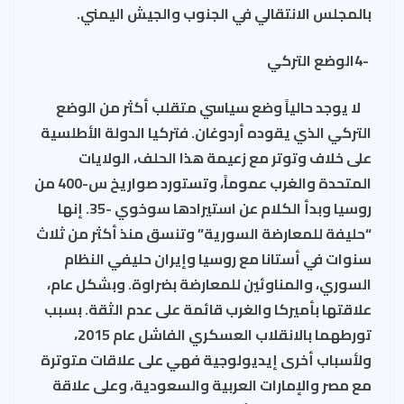
بالمجلس الانتقالي في الجنوب والجيش اليمني.
-4الوضع التركي
لا يوجد حالياً وضع سياسي متقلب أكثر من الوضع
التركي الذي يقوده أردوغان. فتركيا الدولة الأطلسية
على خلاف وتوتر مع زعيمة هذا الحلف، الولايات
المتحدة والغرب عموماً، وتستورد صواريخ س-400 من
روسيا وبدأ الكلام عن استيرادها سوخوي -35. إنها
“حليفة للمعارضة السورية” وتنسق منذ أكثر من ثلاث
سنوات في أستانا مع روسيا وإيران حليفي النظام
السوري، والمناوئين للمعارضة بضراوة. وبشكل عام،
علاقتها بأميركا والغرب قائمة على عدم الثقة. بسبب
تورطهما بالانقلاب العسكري الفاشل عام 2015،
ولأسباب أخرى إيديولوجية فهي على علاقات متوترة
مع مصر والإمارات العربية والسعودية، وعلى علاقة