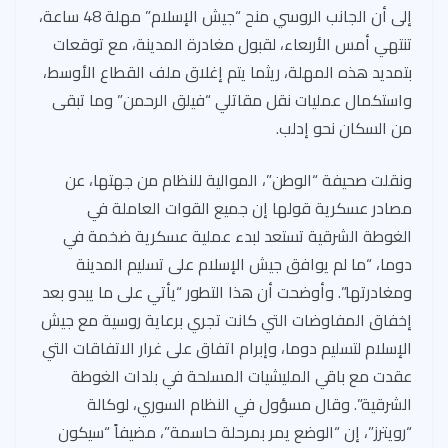
إلى أن الجانب الروسي منح “جيش الإسلام” مهلة 48 ساعة،
تنتهي أمس الأربعاء، لقبول مغادرة المدينة، مع توقعات
بتمديد هذه المهلة، ريثما يتم إغلاق ملف القطاع الأوسط،
واستكمال عمليات نقل مقاتلي “فيلق الرحمن” وما تبقى
من السكان نحو إدلب.
ونقلت صحيفة “الوطن”، الموالية للنظام من جهتها، عن
مصادر عسكرية قولها إن جميع القوات العاملة في
الغوطة الشرقية تستعد لبدء عملية عسكرية ضخمة في
دوما، “ما لم يوافق جيش الإسلام على تسليم المدينة
ومغادرتها”. وأوضحت أن هذا التطور “يأتي على ما يبدو بعد
إخفاق المفاوضات التي كانت تجري برعاية روسية مع جيش
الإسلام لتسليم دوما، وإبرام اتفاق على غرار الاتفاقات التي
عقدت مع باقي المليشيات المسلحة في بلدات الغوطة
الشرقية”. وقال مسؤول في النظام السوري، لوكالة
“رويترز”، إن “الوضع يمر بمرحلة حاسمة”، مضيفاً “سيكون