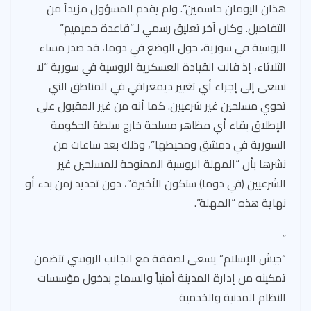
هذان اليومان حاسمين”. ولم يقدم المسؤول مزيداً من
التفاصيل. وكان آخر تعليق رسمي لـ”قاعدة حميميم”
الروسية في سورية، حول الوضع في دوما، قد صدر مساء
الثلاثاء، إذ قالت القيادة العسكرية الروسية في سورية “لا
نسعى إلى إجراء أي تغيير ديمغرافي في المناطق التي
تحوي مسلحين غير شرعيين. كما أنه من غير المقبول على
الإطلاق بقاء أي مظاهر مسلحة خارج سلطة الحكومة
السورية في دمشق ومحيطها”، وذلك بعد ساعات من
نشرها بأن “المهلة الروسية الممنوحة للمسلحين غير
الشرعيين (في دوما) ستكون الأخيرة”، دون تحديد زمن بدء أو
نهاية هذه “المهلة”.
”
“جيش الإسلام” يسعى لصفقة مع الجانب الروسي تتضمن
تمكينه من إدارة المدينة أمنياً والسماح بدخول مؤسسات
النظام المدنية والخدمية