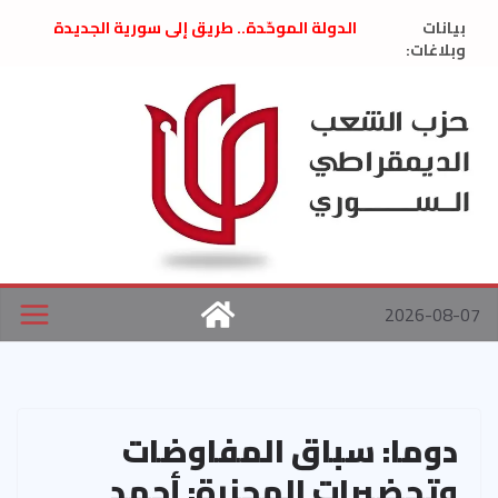
Ski
بيانات
الدولة الموحّدة.. طريق إلى سورية الجديدة
t
وبلاغات:
” تصريح صحفيّ “: تضامن مع د. فداء الحوراني
تعزية بوفاة المناضل حسن عبدالعظيم الأمين
conten
العام السابق لحزب الاتحاد الاشتراكي العربي
الديمقراطي
بلاغ صادر عن اجتماع اللجنة المركزية نيسان
2026
الحرب الأمريكية الإسرائيلية على نظام الملالي
في إيران .. بيان من حزب الشعب الديمقراطي
السوري
2026-08-07
دوما: سباق المفاوضات
وتحضيرات المجزرة: أحمد