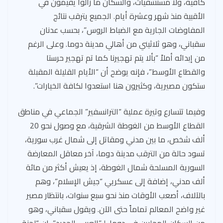
كافية، ولا مستشفيات، والسكان ما زالوا يقيمون في
الأقبية منذ شهر وعشرة أيام. الجميع يترقب نتائج
المفاوضات الجارية مع الضباط الروس”، بحسب عدنان
سقباني، وهو ثلاثيني من أهالي مدينة دوما. وعلى الرغم
من إبدائه أملاً “بألا يتم تهجيرنا كما تم تهجير حرستا
والقطاع الأوسط”، فإنه يوضح أن “الأيام القليلة المقبلة
ستكون مصيرية، وكثيرون هنا استعدوا لكافة الخيارات”.
وفيما تتسارع وتيرة عملية “الترانسفير” الجماعي في مناطق
القطاع الأوسط من الغوطة الشرقية، مع وصول نحو 20
ألف شخص، ما بين مدني ومقاتل إلى شمال غرب سورية،
تسود حالة من الترقب مدينة دوما، آخر معاقل المعارضة
السورية المسلحة شمال الغوطة، إذ يعيش أكثر من مائة
ألف مدني، إضافة إلى عسكريي “جيش الإسلام”، وهم
بالآلاف، أصعب الأوقات منذ نحو سبع سنوات، بانتظار مصير
غير واضح المعالم تماماً حتى الآن. ويقول سقباني، وهو
من السكان المحليين في دوما، لـ”العربي الجديد”، إن “لجنة