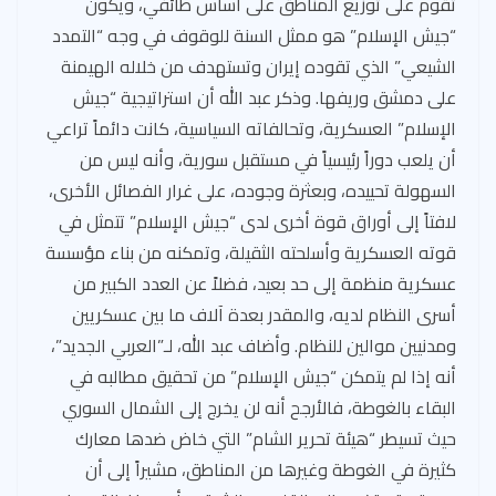
تقوم على توزيع المناطق على أساس طائفي، ويكون
“جيش الإسلام” هو ممثل السنة للوقوف في وجه “التمدد
الشيعي” الذي تقوده إيران وتستهدف من خلاله الهيمنة
على دمشق وريفها. وذكر عبد الله أن استراتيجية “جيش
الإسلام” العسكرية، وتحالفاته السياسية، كانت دائماً تراعي
أن يلعب دوراً رئيسياً في مستقبل سورية، وأنه ليس من
السهولة تحييده، وبعثرة وجوده، على غرار الفصائل الأخرى،
لافتاً إلى أوراق قوة أخرى لدى “جيش الإسلام” تتمثل في
قوته العسكرية وأسلحته الثقيلة، وتمكنه من بناء مؤسسة
عسكرية منظمة إلى حد بعيد، فضلاً عن العدد الكبير من
أسرى النظام لديه، والمقدر بعدة آلاف ما بين عسكريين
ومدنيين موالين للنظام. وأضاف عبد الله، لـ”العربي الجديد”،
أنه إذا لم يتمكن “جيش الإسلام” من تحقيق مطالبه في
البقاء بالغوطة، فالأرجح أنه لن يخرج إلى الشمال السوري
حيث تسيطر “هيئة تحرير الشام” التي خاض ضدها معارك
كثيرة في الغوطة وغيرها من المناطق، مشيراً إلى أن