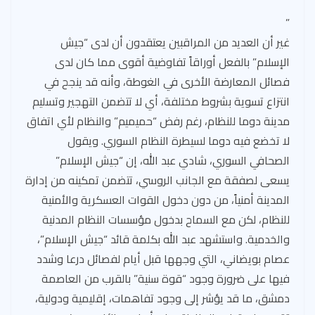
”
غير أن العديد من المراقبين يعتقدون أن لدى “جيش
الإسلام” بالفعل أوراقاً تفاوضية أقوى مما كان لدى
فصائل المعارضة الأخرى في الغوطة، وأنه قد ينجح في
انتزاع تسوية بشروط مختلفة، أي لا تتضمن التهجير وتسليم
مدينة دوما للنظام، رغم رفض “حميميم” والنظام لأي اتفاق
لا تخضع فيه دوما لسيطرة النظام السوري. ويقول
الصحافي السوري، شادي عبد الله، إن “جيش الإسلام”
يسعى لصفقة مع الجانب الروسي، تتضمن تمكينه من إدارة
المدينة أمنياً، من دون دخول القوات العسكرية والأمنية
للنظام، لكن مع السماح بدخول مؤسسات النظام المدنية
والخدمية. واستشهد عبد الله بكلمة قائد “جيش الإسلام”،
عصام بويضاني، التي وجهها قبل أيام لفصائل درعا وشدد
فيها على ضرورة وجود “قوة سنية” بالقرب من العاصمة
دمشق، ما قد يؤشر إلى وجود تفاهمات، إقليمية ودولية،