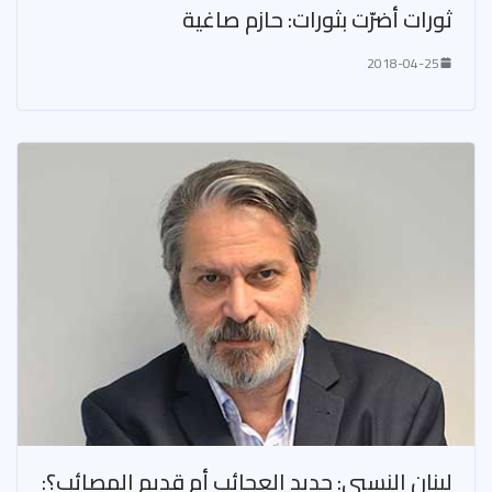
ثورات أضرّت بثورات: حازم صاغية
2018-04-25
لبنان النسبي: جديد العجائب أم قديم المصائب؟: