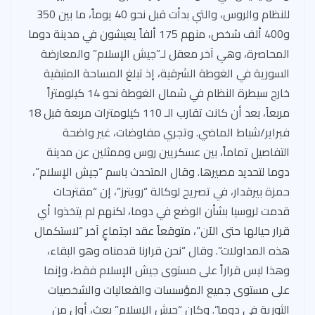
للنظام والروس، والتي بدأت قبل نحو 40 يوماً، ما بين 350
و400 ألف شخص، منهم 175 ألفاً يعيشون في مدينة دوما
المحاصرة، وهي آخر معقل لـ”جيش الإسلام” والمعارضة
السورية في الغوطة الشرقية، إذ تبلغ المساحة المتبقية
خارج سيطرة النظام في شمال الغوطة نحو 14 كيلومتراً
مربعاً، بعد أن كانت تقارب الـ 110 كيلومترات مربعة قبل 18
فبراير/شباط الماضي. وتجري مفاوضات، غير واضحة
التفاصيل تماماً، بين عسكريين روس وممثلين عن مدينة
دوما لتحديد مصيرها. وقال المتحدث باسم “جيش الإسلام”،
حمزة بيرقدار، في تصريح لوكالة “رويترز”، إن “مقترحات
قدمت لروسيا بشأن الوضع في دوما، لكنهم لم يتخذوا أي
قرار حيالها حتى الآن”، متوقعاً عقد اجتماعٍ آخر “لاستكمال
هذه المداولات”. وقال “نحن قرارنا قدمناه وهو البقاء،
وهذا ليس قراراً على مستوى جيش الإسلام فقط، وإنما
على مستوى جميع المؤسسات والفعاليات والشخصيات
الثورية في دوما”. وكان “جيش الإسلام” بعث، أول من