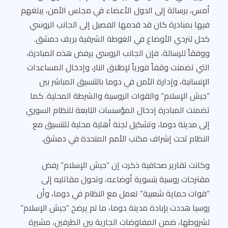
أمس، برسالة إلى الدول الأعضاء في مجلس الأمن، يبلغهم
فيها بمبادرة كان قد قدمها الفصيل إلى الجانب الروسي
كحل لتردي الأوضاع في الغوطة الشرقية بريف دمشق.
ووفقاً للرسالة، فإن الجانب الروسي يرفض هذه المبادرة،
التي تضمنت وقفاً فورياً لإطلاق النار، وإدخال المساعدات
الإنسانية، وإدارة الأمن في دوما بالتنسيق المباشر بين
“جيش الإسلام” والقوات الروسية والشرطة المحلية. كما
تضمنت المبادرة إدخال المؤسسات التابعة للنظام السوري
إلى مدينة دوما، وتشكيل لجنة أهلية محلية للتنسيق مع
النظام تحت إشراف مكتب الأمم المتحدة في دمشق.
وكانت تقارير صحافية ذكرت إن “جيش الإسلام” رفض
مقترحات روسية بتسوية أوضاعه، وتحول مقاتليه إلى
“قوات حماية شعبية” تعمل مع النظام في دوما، وأن
روسيا هددت بإبادة مدينة دوما، ما لم يرضخ “جيش الإسلام”
لشروطها، ضمن المفاوضات الجارية بين الطرفين، مشيرة