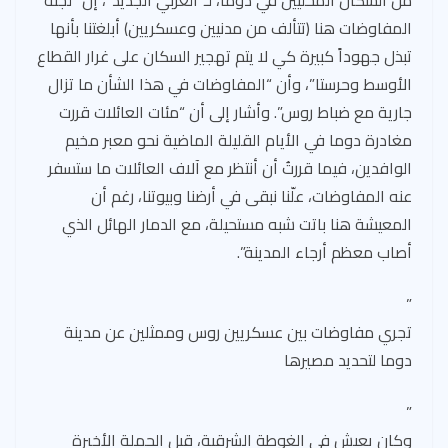
المفاوضات هنا (تتألف من مدنيين وعسكريين) أبلغتنا بأنها
تبذل جهوداً كبيرة كي لا يتم تهجير السكان على غرار القطاع
الأوسط وحرستا”، وأن “المفاوضات في هذا الشأن ما تزال
جارية مع ضباط روس”. وأشار إلى أن “مئات العائلات قررت
مغادرة دوما في الأيام القليلة الماضية نحو معبر مخيم
الوافدين، فيما قررتُ أن أنتظر مع آلاف العائلات ما ستسفر
عنه المفاوضات، علّنا نبقى في أرضنا وبيوتنا، رغم أن
المعيشة هنا باتت شبه مستحيلة، مع الدمار الهائل الذي
أصاب معظم أرجاء المدينة”.
”
تجري مفاوضات بين عسكريين روس وممثلين عن مدينة
دوما لتحديد مصيرها
”
وكان يعيش في الغوطة الشرقية، قبل الحملة الأخيرة