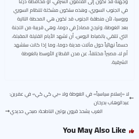
وجهته قد تكون إلى القلمون الشرقي، أو محافظة درعا
في الجنوب السوري، وهذه ستكون مشكلة للنظام السوري
وروسيا، لأن منطقة الجنوب قد تكون هي المحطة التالية
بعد الغوطة. وترجح مصادرُ في دوما، وهي قريبة من اللجنة
التي تلتقي بالضباط الروس، أن تشهد الأيام القليلة المقبلة،
حسماً نهائياً حول مآلات مدينة دوما، وما إذا كانت ستشهد
أم لا، مصيراً مختلفاً، عن مدن القطاع الأوسط بالغوطة
الشرقية.
لا «إسلام سياسياً» في الغوطة ولا «بي كي كي» في عفرين:
عبدالوهاب بدرخان
الغرب يشحذ قرون بوتين الناطحة: صبحي حديدي
You May Also Like