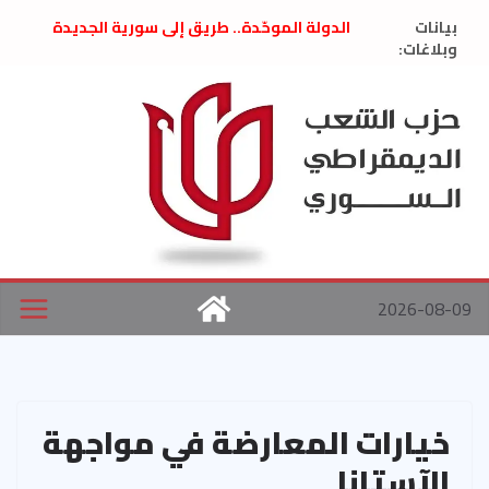
Ski
بيانات
الدولة الموحّدة.. طريق إلى سورية الجديدة
t
وبلاغات:
” تصريح صحفيّ “: تضامن مع د. فداء الحوراني
تعزية بوفاة المناضل حسن عبدالعظيم الأمين
conten
العام السابق لحزب الاتحاد الاشتراكي العربي
الديمقراطي
بلاغ صادر عن اجتماع اللجنة المركزية نيسان
2026
الحرب الأمريكية الإسرائيلية على نظام الملالي
في إيران .. بيان من حزب الشعب الديمقراطي
السوري
2026-08-09
خيارات المعارضة في مواجهة
الآستانا