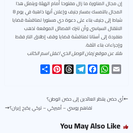
إن مجال المناورة ما زال مفتوحا أمام الهيئة ويتمثل هذا
المجال بالتمسك بمسار جنيف وإعلان أنها ذاهبة في يوم 8
شباط إلى جنيف بناء على دعوة دي مستورا لمناقشة قضايا
الانتقال السياسي وأن تترك الفصائل الموقعة تذهب
منفردة إلى آستانا لمناقشة قضايا وقف إطلاق النار فقط
وإجراءات بناء الثقة.
نقلا عن موقع زمان الوصل الذي اغفل اسم الكاتب
S
Pi
T
Te
F
W
E
h
nt
hr
le
ac
h
m
ar
er
ea
gr
e
at
ail
e
es
ds
a
b
s
أي حضن ينتظر العائدين إلى حضن الوطن؟
t
m
o
A
تفاهم روسي – أميركي – تركي يكبح إيران؟
ok
p
p
You May Also Like