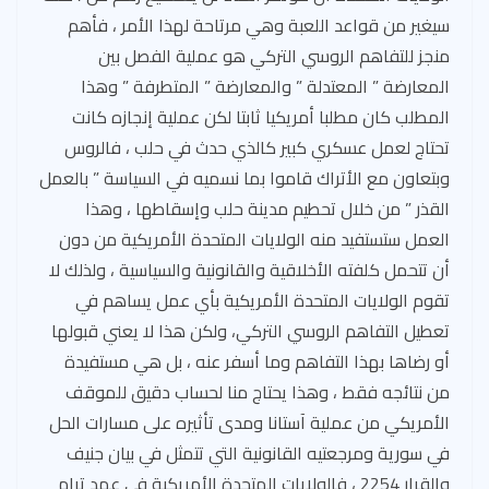
سيغير من قواعد اللعبة وهي مرتاحة لهذا الأمر ، فأهم
منجز للتفاهم الروسي التركي هو عملية الفصل بين
المعارضة ” المعتدلة ” والمعارضة ” المتطرفة ” وهذا
المطلب كان مطلبا أمريكيا ثابتا لكن عملية إنجازه كانت
تحتاج لعمل عسكري كبير كالذي حدث في حلب ، فالروس
وبتعاون مع الأتراك قاموا بما نسميه في السياسة ” بالعمل
القذر ” من خلال تحطيم مدينة حلب وإسقاطها ، وهذا
العمل ستستفيد منه الولايات المتحدة الأمريكية من دون
أن تتحمل كلفته الأخلاقية والقانونية والسياسية ، ولذلك لا
تقوم الولايات المتحدة الأمريكية بأي عمل يساهم في
تعطيل التفاهم الروسي التركي، ولكن هذا لا يعني قبولها
أو رضاها بهذا التفاهم وما أسفر عنه ، بل هي مستفيدة
من نتائجه فقط ، وهذا يحتاج منا لحساب دقيق للموقف
الأمريكي من عملية آستانا ومدى تأثيره على مسارات الحل
في سورية ومرجعتيه القانونية التي تتمثل في بيان جنيف
والقرار 2254 ، فالولايات المتحدة الأمريكية في عهد ترام