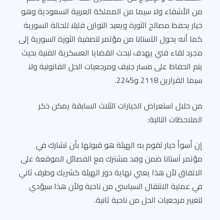
من الأشقاء ولا سيما من المملكة العربية السعودية وهو
خيار يحفظ مصالح الثورة ويعيد التوازن قليلا للحالة السورية
كما أنه يحول الآستانا من مؤتمر لتصفية الثورة السورية إلى
مجرد لقاء فني يهدف لبحث القضايا العسكرية الفنية بحيث
يتم الحفاظ على مسار جنيف ومرجعيات الحل القانونية ولا
سيما القرارين 2118 و2245.
من خلال استعراض الخيارات الثلاث السابقة يمكن ذكر
الملاحظات التالية:
إن أسوأ خيار تقوم به الهيئة هو قبولها بأن تشارك في
مؤتمر آستانا ضمن وفد مشترك مع الفصائل الموقعة على
الاتفاق لأن هذا يعني نهاية دور الهيئة كشريك وطرف ثاني
في عملية الانتقال السياسي من ناحية ولأن هذا سيؤدي
لتغيير مرجعيات الحل من ناحية ثانية.