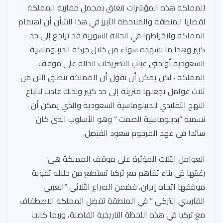
للمملكة هذه المؤشرات تتعلق بمجمل مقاربة المملكة
لقضايا المنطقة والملاحظة الأبرز في هذا الشأن أن اهتمام
المملكة وانخراطها في الحالة السورية قد تراجع إلى حد
كبير وهذا ما نشهده سواء من خلال حركة الديبلوماسية
السعودية أو حتى غياب التصريحات الدالة على موقف
المملكة ، لكن يمكن أن نقول أن المملكة تنطلق الآن من
ثلاث عوامل تجعلها متريثة إلى حد كبير ولذلك عادت لاتباع
النهج التقليدي للديبلوماسية السعودية والذي يمكن أن
نسميه “بدبلوماسية الصمت ” وهو الأسلوب الذي كان
سائدا في عهد المرحوم سعود الفيصل.
العوامل الثلاث المؤثرة على موقف المملكة هي:
رغبتها في بناء تفاهم مع تركيا تستطيع من خلاله تقوية
موقفها اتجاه إيران، فضمن الصراع الثلاثي “العربي
الفارسي التركي ” في المنطقة تفضل المملكة الاصطفاف
مع تركيا في هذه اللحظة التاريخية الفاصلة، وربما كانت