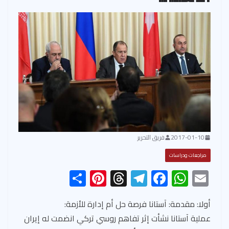
2017-01-10
فريق التحرير
مراجعات ودراسات
S
Pi
T
Te
F
W
E
h
nt
hr
le
ac
h
m
ar
er
ea
gr
e
at
ail
أولا: مقدمة: آستانا فرصة حل أم إدارة للأزمة:
عملية آستانا نشأت إثر تفاهم روسي تركي انضمت له إيران
e
es
ds
a
b
s