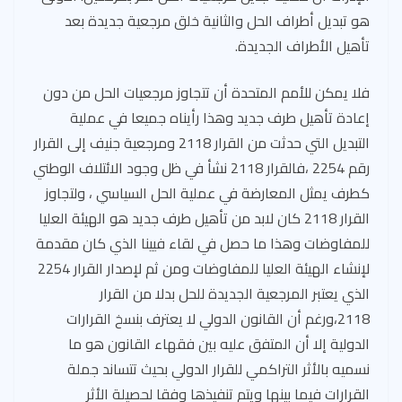
هو تبديل أطراف الحل والثانية خلق مرجعية جديدة بعد
تأهيل الأطراف الجديدة.
فلا يمكن للأمم المتحدة أن تتجاوز مرجعيات الحل من دون
إعادة تأهيل طرف جديد وهذا رأيناه جميعا في عملية
التبديل التي حدثت من القرار 2118 ومرجعية جنيف إلى القرار
رقم 2254 ،فالقرار 2118 نشأ في ظل وجود الائتلاف الوطني
كطرف يمثل المعارضة في عملية الحل السياسي ، ولتجاوز
القرار 2118 كان لابد من تأهيل طرف جديد هو الهيئة العليا
للمفاوضات وهذا ما حصل في لقاء فيينا الذي كان مقدمة
لإنشاء الهيئة العليا للمفاوضات ومن ثم لإصدار القرار 2254
الذي يعتبر المرجعية الجديدة للحل بدلا من القرار
2118،ورغم أن القانون الدولي لا يعترف بنسخ القرارات
الدولية إلا أن المتفق عليه بين فقهاء القانون هو ما
نسميه بالأثر التراكمي للقرار الدولي بحيث تتساند جملة
القرارات فيما بينها ويتم تنفيذها وفقا لحصيلة الأثر