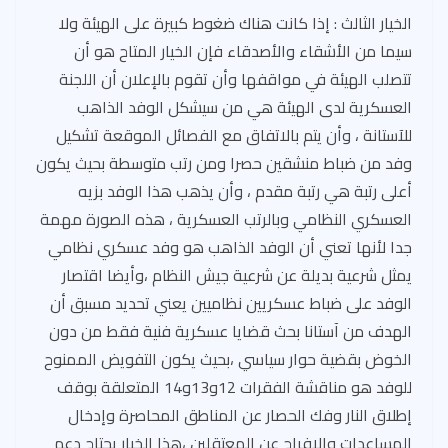
الخيار الثالث : إذا كانت هناك ضغوط كبيرة على الهيئة ولا
سيما من الأشقاء والأصدقاء فإن الخيار المتاح هو أن
تتصلب الهيئة في مواقفها وأن تقوم بالإعلان أن اللجنة
العسكرية لدى الهيئة هي من سيشكل الوفد الذاهب
للآستانة ، وأن يتم بالاتفاق مع الفصائل الموقعة تشكيل
وفد من ضباط منشقين حصرا ومن رتب متوسطة بحيث يكون
أعلى رتبة هي رتبة مقدم ، وأن يذهب هذا الوفد بزيه
العسكري النظامي وبالرتب العسكرية ، هذه الصورة مهمة
جدا لأنها تعني أن الوفد الذاهب هو وفد عسكري نظامي
يمثل شرعية بديلة عن شرعية جيش النظام ،وأيضا اقتصار
الوفد على ضباط عسكريين نظاميين يعني تحديد مسبق أن
الهدف من آستانا بحث قضايا عسكرية فنية فقط من دون
الخوض بقضية حوار سياسي ،بحيث يكون التفويض الممنوح
للوفد هو مناقشة الفقرات 12و13و14 المتعلقة بوقف
إطلاق النار وفك الحصار عن المناطق المحاصرة وإدخال
المساعدات والإفراج عن المعتقلين ،هذا الخيار يحتاج دعم