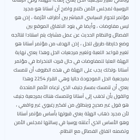
الروسية لمجلس الأمن كلام واضح أن آستانا هو مجرد
مؤتمر للحوار السياسي المباشر بين أطراف الأزمة ، إذن هو
ليس مفاوضات ، وأيضا في بنود الاتفاق الموقع بين
الفصائل والنظام الحديث عن عمل مشترك يتم استنادا لنتائجه
وضع خارطة طريق للحل ، إذن الهدف من مؤتمر آستانا هو
تغيير قواعد اللعبة وتغيير مرجعيات الحل وهذا يعني نهاية
الهيئة العليا للمفاوضات في حال قررت الانخراط في مؤتمر
آستانا ،ولذلك يجب على الهيئة في هذه الظروف أن تتمسك
بمرجعية الحل الموجودة حاليا وهي القرار 2254 وهذا
يعني أن تتمسك بمسار جنيف الذي ترعاه الأمم المتحدة
والقول بأن تذهب إلى آستانا وتتمسك هناك بمرجعية جنيف
هو قول غير صحيح وينطلق من تفكير رغبوي غير واقعي ،
لأن مجرد ذهاب الهيئة يعني قبولها بأساس مؤتمر آستانا
وهو الأساس الذي أعلنته روسيا في رسالتها لمجلس الأمن
وتضمنه اتفاق الفصائل مع النظام.