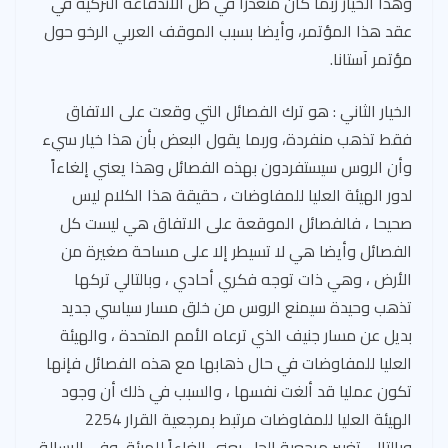
وهذا الخيار ربما كان متعذرا في ظل الاندفاعة التركية في
عقد هذا المؤتمر، وأيضا بسبب الموقف العربي الرخو حول
مؤتمر آستانا.
الخيار الثاني : هو ترك الفصائل التي وقعت على الاتفاق
فقط تذهب منفردة، وربما يقول البعض بأن هذا خيار سيء
وأن الروس سيستفردون بهذه الفصائل وهذا يعني إلغاءاً
لدور الهيئة العليا للمفاوضات ، حقيقة هذا الكلام ليس
صحيحا ، فالفصائل الموقعة على الاتفاق هي ليست كل
الفصائل وأيضا هي لا تسيطر إلا على مساحة صغيرة من
الأرض ، وهي ذات توجه فكري أحادي ، وبالتالي تركها
تذهب وحيدة سيمنع الروس من خلق مسار سياسي جديد
بديل عن مسار جنيف الذي ترعاه الأمم المتحدة ، والهيئة
العليا للمفاوضات في حال ذهابها مع هذه الفصائل فإنها
تكون عمليا قد ألغت نفسها ، والسبب في ذلك أن وجود
الهيئة العليا للمفاوضات مرتبط بمرجعية القرار 2254
وبالتالي تغيير مرجعية الحل يعني إلغاءاً للهيئة، وفي الرسالة