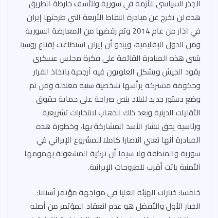
الجذر السياسي للأزمة في سورية وللأسف خارطة الطريق
هذه لن تخرج عن مبادرة النقاط الأربعة التي طرحتها إيران
في آذار من عام 2014 وتم رفضها من المعارضة السورية
ومن الدول الإقليمية، ويبدو أن إيران استطاعت إقناع روسيا
بتبني هذه المبادرة القائمة على فكرة مجلس عسكري
يقود الجيش ويشكل العلويون فيه أرجحية باتخاذ القرار
وحكومة مشتركة يرأسها شخصية سنية معتدلة ومن ثم
وضع دستور جديد للبلاد ينص صراحة على حماية حقوق
الأقليات الدينية وبعد ذلك الذهاب لانتخابات تشريعية
ورئاسية يحق لبشار الأسد المشاركة بها، وخطورة هذه
المبادرة أنها تعني انتصارا كاملا للمشروع الإيراني في
سورية والمنطقة ولا سيما أن تركية المشغولة بهمومها
الأمنية باتت أقرب للطروحات الإيرانية.
خامسا: خيارات الهيئة العليا في مواجهة مؤتمر آستانا:
الخيار الأول والأفضل هو عدم انعقاد المؤتمر من أصله