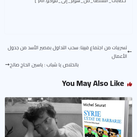
خطابات_السلطة_من_هوبز_إلى_فوكو.pdf”]
تسريبات من اجتماع فيينا: سحب التداول بمصير الأسد من جدول
الأعمال
بالخلاص يا شباب : ياسين الحاج صالح
You May Also Like