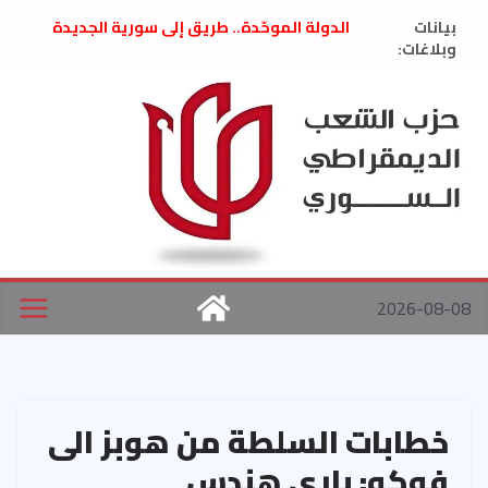
Ski
بيانات
الدولة الموحّدة.. طريق إلى سورية الجديدة
t
وبلاغات:
” تصريح صحفيّ “: تضامن مع د. فداء الحوراني
تعزية بوفاة المناضل حسن عبدالعظيم الأمين
conten
العام السابق لحزب الاتحاد الاشتراكي العربي
الديمقراطي
بلاغ صادر عن اجتماع اللجنة المركزية نيسان
2026
الحرب الأمريكية الإسرائيلية على نظام الملالي
في إيران .. بيان من حزب الشعب الديمقراطي
السوري
2026-08-08
خطابات السلطة من هوبز الى
فوكو: باري هندس