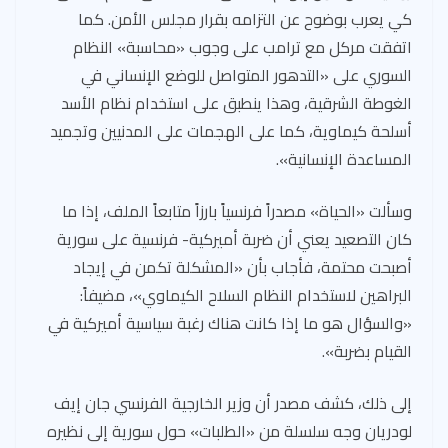
كي يعرب بوضوح عن التزامه بقرار مجلس الأمن. كما
اتفقت مركل مع ترامب على وجوب «محاسبة» النظام
السوري على «التدهور المتواصل للوضع الإنساني في
الغوطة الشرقية، وهذا ينطبق على استخدام نظام الأسد
أسلحة كيماوية، كما على الهجمات على المدنيين وتجميد
المساعدة الإنسانية».
وسألت «الحياة» مصدراً فرنسياً بارزاً متابعاً الملف، إذا ما
كان التصعيد يعني أن ضربة أميركية- فرنسية على سورية
أصبحت محتمة، فأجاب بأن «المشكلة تكمن في إيجاد
البراهين لاستخدام النظام السلاح الكيماوي»، مضيفاً:
«والسؤال هو ما إذا كانت هناك رغبة سياسية أميركية في
القيام بضربة».
إلى ذلك، كشف مصدر أن وزير الخارجية الفرنسي جان إيف
لودريان وجه سلسلة من «الطلبات» حول سورية إلى نظيره