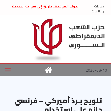
Ski
بيانات
الدولة الموحّدة.. طريق إلى سورية الجديدة
t
وبلاغات:
” تصريح صحفيّ “: تضامن مع د. فداء الحوراني
تعزية بوفاة المناضل حسن عبدالعظيم الأمين
conten
العام السابق لحزب الاتحاد الاشتراكي العربي
الديمقراطي
بلاغ صادر عن اجتماع اللجنة المركزية نيسان
2026
الحرب الأمريكية الإسرائيلية على نظام الملالي
في إيران .. بيان من حزب الشعب الديمقراطي
السوري
2026-08-10
تلويح بـردّ أميركي – فرنسي
حازم على استخدام