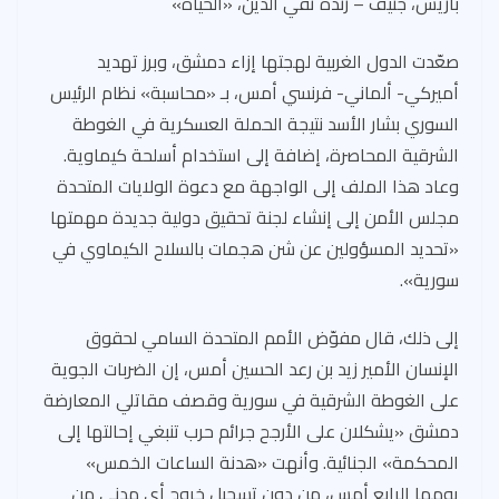
ar
er
ea
gr
e
at
ail
باريس، جنيف – رندة تقي الدين، «الحياة»
e
es
ds
a
b
s
صعّدت الدول الغربية لهجتها إزاء دمشق، وبرز تهديد
t
m
o
A
أميركي- ألماني- فرنسي أمس، بـ «محاسبة» نظام الرئيس
ok
p
السوري بشار الأسد نتيجة الحملة العسكرية في الغوطة
p
الشرقية المحاصرة، إضافة إلى استخدام أسلحة كيماوية.
وعاد هذا الملف إلى الواجهة مع دعوة الولايات المتحدة
مجلس الأمن إلى إنشاء لجنة تحقيق دولية جديدة مهمتها
«تحديد المسؤولين عن شن هجمات بالسلاح الكيماوي في
سورية».
إلى ذلك، قال مفوّض الأمم المتحدة السامي لحقوق
الإنسان الأمير زيد بن رعد الحسين أمس، إن الضربات الجوية
على الغوطة الشرقية في سورية وقصف مقاتلي المعارضة
دمشق «يشكلان على الأرجح جرائم حرب تنبغي إحالتها إلى
المحكمة» الجنائية. وأنهت «هدنة الساعات الخمس»
يومها الرابع أمس، من دون تسجيل خروج أي مدني من