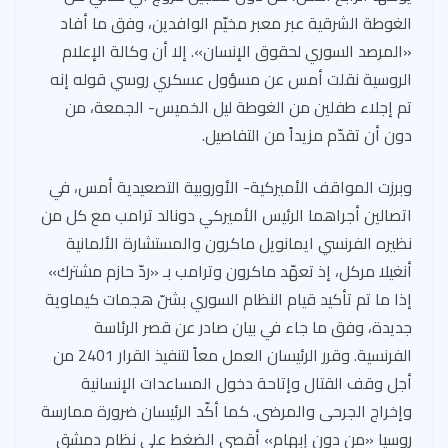
الغوطة الشرقية عبر معبر مخيّم الوافدين، وفق ما أفاد
«المرصد السوري لحقوق الإنسان». إلا أن وكالة الإعلام
الروسية نقلت أمس عن مسؤول عسكري روسي قوله إنه
تم إجلاء طفلين من الغوطة ليل الخميس- الجمعة، من
دون أن تقدّم مزيداً من التفاصيل.
وبرزت المواقف الأميركية- الأوروبية التصعيدية أمس، في
اتصالين أجراهما الرئيس الأميركي دونالد ترامب مع كل من
نظيره الفرنسي ايمانويل ماكرون والمستشارة الألمانية
أنغيلا مركل، إذ تعهّد ماكرون وترامب بـ «ردّ حازم مشترك»
إذا ما تم تأكيد قيام النظام السوري بشنّ هجمات كيماوية
جديدة، وفق ما جاء في بيان صادر عن قصر الرئاسة
الفرنسية. وقرر الرئيسان العمل معاً لتنفيذ القرار 2401 من
أجل وقف القتال وإتاحة دخول المساعدات الإنسانية
وإخراج الجرحى والمرضى. كما أكّد الرئيسان ضرورة ممارسة
روسيا «من دون إبهام» أقصى الضغط على نظام دمشق