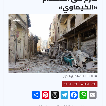
«الكيماوي»
2018-03-03
فريق التحرير
الأخبار العالمية
الأخبار المحلية
S
Pi
T
Te
F
W
E
h
nt
hr
le
ac
h
m