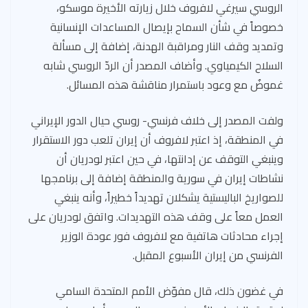
الروسي سيرغي لافروف خلال زيارته الأخيرة موسكو،
خصوصاً في شأن السماح بإيصال المساعدات الإنسانية
وتمديد وقف النار ومراقبة الهدنة، إضافة إلى مسألة
السلاح الكيمياوي. وأضاف المصدر أن الردّ الروسي شابه
غموضٌ مع وعود باستمرار مناقشة هذه المسائل.
ولفت المصدر إلى خلاف فرنسي- روسي حيال الدور الإيراني
في المنطقة، إذ اعتبر لافروف أن إيران تلعب دور الاستقرار
وينبغي التوقف عن إدانتها، في حين اعتبر لودريان أن
نشاطات إيران في سورية والمنطقة إضافة إلى برنامجها
للصواريخ الباليستية يشكلان تهديداً خطيراً، وأنه ينبغي
العمل معاً على وقف هذه التهديدات. واتفق لودريان على
إجراء محادثات هاتفية مع لافروف فور عودة الوزير
الفرنسي من إيران الأسبوع المقبل.
في غضون ذلك، قال مفوّض الأمم المتحدة السامي