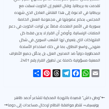
تقدمت به بريطانيا. وقال الغنيم إن الكويت نسقت مع
بريطانيا في الدعوة إلى هذا النقاش العاجل الذي شهده
المجلس، بحكم عضويتها في مجموعة العمل الخاصة
بسورية في الأمم المتحدة، فضلاً عن ثوابت الكويت في دعم
الملفات الإنسانية. وأوضح أن القرار لا يدين فقط كل
الانتهاكات التي يتعرض لها الشعب السوري في شكل
منهجي واسع النطاق، بما في ذلك استخدام الأسلحة
المحظورة دولياً ضد المدنيين العزل، بل يحمِّل جميع الأطراف
المعنية مسؤولية كاملة عن تطبيق القرار رقم 2401.
S
Pi
T
Te
F
W
E
h
nt
hr
le
ac
h
m
ar
er
ea
gr
e
at
ail
e
es
ds
a
b
s
“وطن داش” قصيدة باللهجة المحكية للشاعر أحمد ظاهر
t
m
o
A
يونيسيف» تنتظر موافقة النظام لإدخال مساعدات إلى دوما