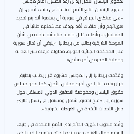
لحقوق الإنسان الأمير زيد بن رعد الحسين أمام مجلس
حقوق الإنسان التابع للأمم المتحدة في جنيف أمس، إن
«على مرتكبي الجرائم في سورية أن يعلموا أنه يتم تحديد
هوياتهم وأن ملفات تُعَد بهدف محاكمتهم جنائياً في
المستقبل». وأضاف خلال جلسة مناقشة عاجلة في شأن
الغوطة الشرقية بطلب من بريطانيا: «ينبغي أن تحال سورية
على المحكمة الجنائية الدولية. محاولة عرقلة سير العدالة
وحماية المجرمين أمر مشين».
وقدّمت بريطانيا إلى المجلس مشروع قرار يطالب بتطبيق
قرار وقف النار الذي أقره مجلس الأمن، كما يدعو مجلس
حقوق الإنسان ومفوضية التحقيق الدولي المستقل حول
سورية إلى «فتح تحقيق شامل ومستقل في شكل طارئ
حول الأحداث الأخيرة في الغوطة الشرقية».
وأكد مندوب الكويت الدائم لدى الأمم المتحدة في جنيف
السفير جمال الغنيم، دعم بلاده الدائم مشروع القرار الذي