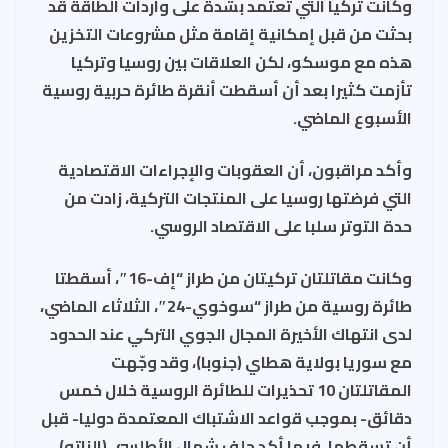
وكانت تركيا التي تعتمد بشدة على واردات الطاقة قد
بحثت من قبل إمكانية إقامة مثل مشروعات التخزين
هذه مع موسكو، لكن العلاقات بين روسيا وتركيا
تأزمت كثيرا بعد أن أسقطت أنقرة طائرة حربية روسية
الأسبوع الماضي.
وأكد مراقبون، أن العقوبات والإجراءات الاقتصادية
التي فرضتها روسيا على المنتجات التركية، زادت من
حدة التوتر سلبا على الاقتصاد الروسي.
وكانت مقاتلتان تركيتان من طراز “إف-16″، أسقطتا
طائرة روسية من طراز “سوخوي-24″، الثلاثاء الماضي،
لدى انتهاك الأخيرة المجال الجوي التركي عند الحدود
مع سوريا بولاية هطاي (جنوبا)، وقد وجّهت
المقاتلتان 10 تحذيرات للطائرة الروسية خلال خمس
دقائق- بموجب قواعد الاشتباك المعتمدة دوليا- قبل
أن تسقطها، فيما أكد حلف شمال الأطلسي (الناتو)،