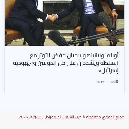
أوباما ونتانياهو يبحثان خفض التوتر مع
السلطة ويشددان على حل الدولتين و»يهودية
إسرائيل»
2015-11-09
جميع الحقوق محفوظة © حزب الشعب الديمقراطي السوري 2026