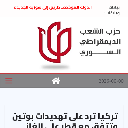
Ski
بيانات
الدولة الموحّدة.. طريق إلى سورية الجديدة
t
وبلاغات:
” تصريح صحفيّ “: تضامن مع د. فداء الحوراني
تعزية بوفاة المناضل حسن عبدالعظيم الأمين
conten
العام السابق لحزب الاتحاد الاشتراكي العربي
الديمقراطي
بلاغ صادر عن اجتماع اللجنة المركزية نيسان
2026
الحرب الأمريكية الإسرائيلية على نظام الملالي
في إيران .. بيان من حزب الشعب الديمقراطي
السوري
2026-08-08
تركيا ترد على تهديدات بوتين
وتتفق مع قطر على الغاز