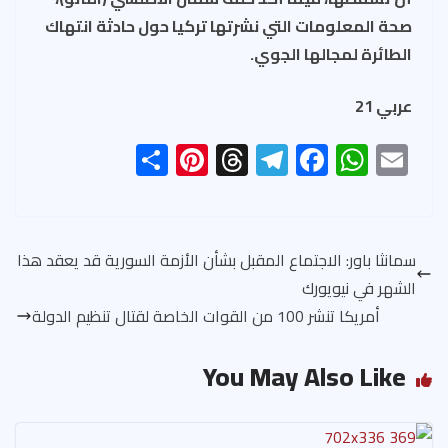
صحة المعلومات التي نشرتها تركيا حول حادثة انتهاك
الطائرة لمجالها الجوي.
عربي 21
S
Pi
T
Te
F
W
E
h
nt
hr
le
ac
h
m
ar
er
ea
gr
e
at
ail
e
es
ds
a
b
s
سمانثا باور: الاجتماع المقبل بشأن الأزمة السورية قد يعقد هذا
t
m
o
A
الشهر في نيويورك
ok
p
أمريكا تنشر 100 من القوات الخاصة لقتال تنظيم الدولة
p
You May Also Like