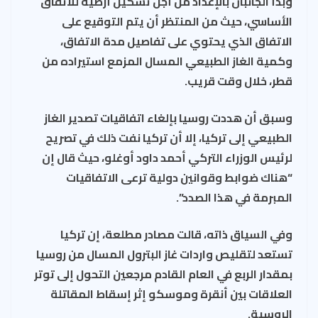
وبدأ الجانبان بالإعداد من أجل تشكيل أرضية للاتفاق
الأساسي، حيث من المنتظر أن يتم التوقيع على
الاتفاق الذي يحتوي على تفاصيل مدة الاتفاق،
وكمية الغاز الطبيعي المسال المزمع استيراده من
قطر، خلال وقت قريب.
وسبق أن هددت روسيا بإلغاء اتفاقيات تصدير الغاز
الطبيعي إلى تركيا، إلا أن تركيا نفت ذلك في تصريح
لرئيس الوزراء التركي أحمد داود أوغلو، حيث قال إن
“هناك ضوابط وقوانين دولية ترعى الاتفاقيات
المبرمة في هذا الصدد”.
وفي السياق ذاته، قالت مصادر مطلعة، إن تركيا
تستعد لتقليص واردات غاز البترول المسال من روسيا
بمقدار الربع في العام القادم مرجعين التحول إلى توتر
العلاقات بين أنقرة وموسكو إثر إسقاط المقاتلة
الروسية.