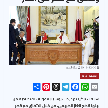
2015-12-02
هيئة التحرير
الصحافة العربية
S
Pi
T
Te
F
W
E
h
nt
hr
le
ac
h
m
ar
er
ea
gr
e
at
ail
سابقت تركيا تهديدات روسيا بعقوبات اقتصادية من
بينها قطع الغاز الطبيعي، من خلال الاتفاق مع قطر