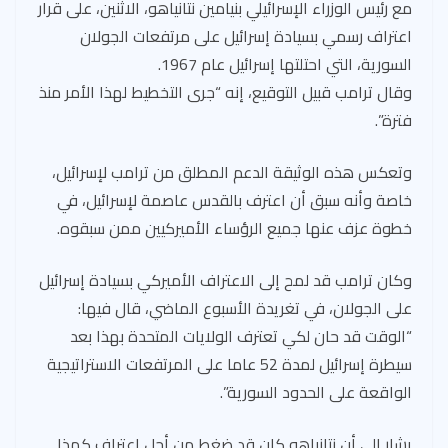
مع رئيس الوزراء الإسرائيلي بنيامين نتانياهو، الاثنين، على قرار
اعتراف رسمي بسيادة إسرائيل على مرتفعات الجولان
السورية، التي احتلتها إسرائيل عام 1967.
وقال ترامب قبيل التوقيع، إنه “جرى التخطيط لهذا الأمر منذ
فترة”.
وتعكس هذه الوثيقة الدعم المطلق من ترامب لإسرائيل،
خاصة وأنه سبق أن اعترف بالقدس عاصمة لإسرائيل، في
خطوة عزف عنها جميع الرؤساء الأميركيين ممن سبقوه.
وكان ترامب قد لمح إلى الاعتراف الأميركي بسيادة إسرائيل
على الجولان، في تغريدة الأسبوع الماضي، قال فيها:
“الوقت قد حان لكي تعترف الولايات المتحدة بهذا بعد
سيطرة إسرائيل لمدة 52 عاما على المرتفعات الاستراتيجية
الواقعة على الحدود السورية”.
يشار إلى أن نتانياهو كان قد ضغط من أجل اعتراف كهذا