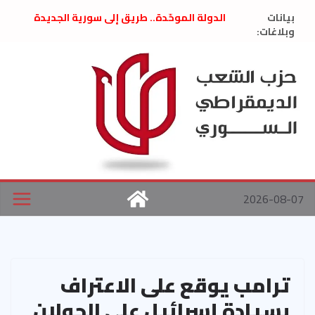
Ski
بيانات
الدولة الموحّدة.. طريق إلى سورية الجديدة
t
وبلاغات:
” تصريح صحفيّ “: تضامن مع د. فداء الحوراني
تعزية بوفاة المناضل حسن عبدالعظيم الأمين
conten
العام السابق لحزب الاتحاد الاشتراكي العربي
الديمقراطي
بلاغ صادر عن اجتماع اللجنة المركزية نيسان
2026
الحرب الأمريكية الإسرائيلية على نظام الملالي
في إيران .. بيان من حزب الشعب الديمقراطي
السوري
2026-08-07
ترامب يوقع على الاعتراف
بسيادة إسرائيل على الجولان