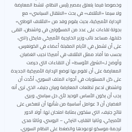
وخصوصا فيما يتعلق بمصير رئيس النظام، تنشط المعارضة
ولا سيما «الائتلاف» في بحث «الانتقال السياسي» مع
الإدارة الأميركية، بحيث يقوم وفد من «الائتلاف الوطني»
بجولة لقاءات على عدد من المسؤولين في واشنطن، التقى
خلالها، مساعد نائب وزير الخارجية الأميركي مايكل راتني،
على أن تشمل في الأيام المقبلة أعضاء في الكونغرس،
بحسب ما أفاد ممثل الائتلاف في أميركا نجيب الغضبان.
وأوضح لـ«الشرق الأوسط» أن اللقاءات التي حرصت
المعارضة على أن تقوم بها لوضع الإدارة الأميركية الجديدة
على كل المستويات في أجواء الملف السوري، أكّدت أن
واشنطن تدعم تطلعات المعارضة وبيان جنيف، الذي ترى أنه
يجب أن يكون الأساس الوحيد لأي حل سياسي. ويرى
الغضبان أن 3 عوامل أساسية من شأنها أن تنعكس على
نتائج جنيف، التي ستكون بمثابة امتحان لها: أولا الدور
الأميركي، وثانيا التقارب التركي – الروسي، وثالثا مدى
ترجمة موسكو لوعودها والضغط على النظام السوري،