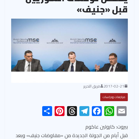
قبل «جنيف»
2017-02-21
فريق التحرير
مراجعات ودراسات
S
Pi
T
Te
F
W
E
h
nt
hr
le
ac
h
m
ar
er
ea
gr
e
at
ail
بيروت: كارولين عاكوم
قبل أيام من الجولة الجديدة من «مفاوضات جنيف» وبعد