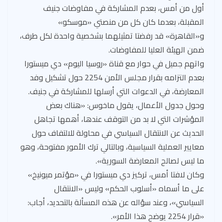
أول من أمس، بعدم المشاركة في مفاوضات جنيف
المقبلة، بعدما كان كل من منصتي «موسكو»
و«القاهرة» قد رفضتا تمثيلهما بشخصية واحدة لكل طرف،
ضمن الهيئة العليا للمفاوضات.
واتهم جميل في حوار مع قناة «روسيا اليوم» دي ميستورا
بعدم التزامه بقرار مجلس الأمن 2254 حول تشكيل وفد
المعارضة، في الدعوات التي أرسلها للمشاركة في جنيف.
وحول جدول الأعمال، يقول ماخوس: «هناك بعض
المؤشرات التي لا بد من التوقف عندها، أهمها تجاهل
الحديث عن الانتقال السياسي في محاولة للالتفاف حول
معايير العملية السياسية، وبالتالي ترك الأمور مفتوحة، وهو
ما ليس لصالح المعارضة السورية».
وكان لافتا أمس، تركيز دي ميستورا في «مؤتمر ميونيخ»
على ما أسماه «أسلوب الحكم» وليس «الانتقال
السياسي»، وعند سؤاله عن هذه المسألة بالتحديد، أجاب:
«قرار 2254 يوضح هذا الأمر».