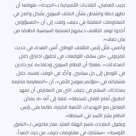
نجيب الغضبان، اللقاءات الأميركية بـ«الجيدة»، متوقعا أن
تظهر خطة واشنطن بشأن الملف السوري بشكل واضح في
المفاوضات المقبلة في جنيف، ولفت إلى أن «المسؤولين
أكدوا لوفد الائتلاف دعمهم للعملية السياسية انطلاقا من
بيان جنيف».
وأمس، قلّل رئيس الائتلاف الوطني أنس العبدة، في حديث
تلفزيوني «من سقف التوقعات في تحقيق اختراق خلال
المحادثات»، معتبرًا أن النظام السوري وحلفاءه غير جادين
في التوصل إلى حل سياسي. وأكّد في الوقت نفسه، خلال
مشاركته في «مؤتمر ميونيخ للأمن»، أن «المعارضة ملتزمة
بمحادثات السلام في جنيف، التي من المفترض أن تمهد
الطريق أمام انتقال للسلطة»، لافتا إلى أنه «لا يمكن
التعامل مع التهديدات الأمنية الكبيرة، طالما بقي رئيس
النظام بشار الأسد في السلطة».
ويقول المتحدث باسم الهيئة العليا، منذر ماخوس لـ«الشرق
الأوسط»: «سنشارك في مفاوضات جنيف، من حيث المبدأ،