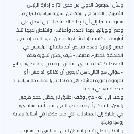
وسأل المبعوث الدولي عن مدى التزام إدارة الرئيس
الأميركي الجديد في البحث عن تسوية سياسية للنزاع في
سوريا، مشيرا إلى أن الإدارة الجديدة لا تزال تعمل على
وضع أولوياتها بهذا الصدد، وأضاف: «واشنطن لديها ثلاث
أولويات: مكافحة (داعش)، والحد من نفوذ لاعب إقليمي
معين (إيران)، وعدم تعريض أحد حلفائها الرئيسيين في
المنطقة للخطر». مضيفا: «كيف يمكن تسوية هذه
المعضلة؟ هذا ما يجري النقاش حوله في واشنطن». وتابع:
«سؤالي هو التالي: هل تريدون أن تقاتلوا (داعش) أو
تهزموه بصورة نهائية؟ هزيمة (داعش) تتطلب حلا سياسيا ذا
مصداقية» في سوريا.
ولفت إلى أنه «حتى وقف إطلاق نار يحظى بدعم طرفين
راعيين، لا يمكن أن يصمد طويلا في غياب أفق سياسي»،
في إشارة إلى المحادثات التي جرت مؤخرا في آستانة برعاية
روسيا وتركيا.
وبانتظار اتضاح رؤية واشنطن للحل السياسي في سوريا،