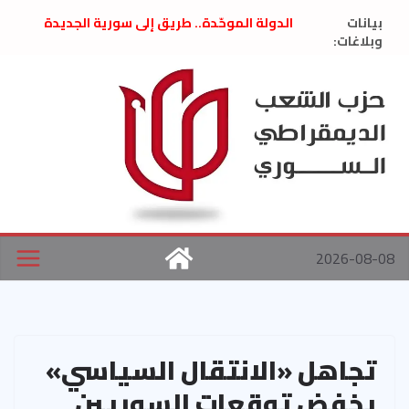
Ski
بيانات
الدولة الموحّدة.. طريق إلى سورية الجديدة
t
وبلاغات:
” تصريح صحفيّ “: تضامن مع د. فداء الحوراني
تعزية بوفاة المناضل حسن عبدالعظيم الأمين
conten
العام السابق لحزب الاتحاد الاشتراكي العربي
الديمقراطي
بلاغ صادر عن اجتماع اللجنة المركزية نيسان
2026
الحرب الأمريكية الإسرائيلية على نظام الملالي
في إيران .. بيان من حزب الشعب الديمقراطي
السوري
2026-08-08
تجاهل «الانتقال السياسي»
يخفض توقعات السوريين