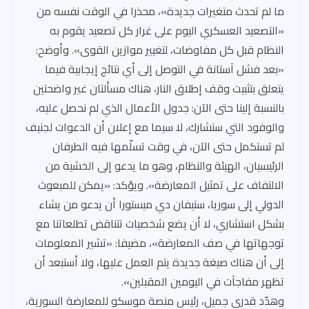
ما لم تحدث متغيرات جديدة»، محذرا في الوقت نفسه من
«التصعيد العسكري اليوم على غرار كل تصعيد يقوم به
النظام قبل كل مفاوضات، لتغيير موازين القوى». وأوضح:
«بعد فشل آستانة في التوصل إلى أي نتائج إيجابية فيما
يتعلق بتثبيت وقف إطلاق النار، هناك مسألتان غير واضحتين
بالنسبة إلينا حتى الآن: جدول الأعمال الذي لم نحصل عليه،
والوفود التي ستشارك، لا سيما مع إعلان أن الدعوات لجنيف
لم تستكمل حتى الآن، في وقت تسلّمها فيه الطرفان
الرئيسيان، الهيئة والنظام، وهو ما يدعو إلى الخشية من
الالتفاف على تمثيل المعارضة». ويؤكد: «يمكن للمبعوث
الدولي إلى سوريا، ستيفان دي ميستورا أن يدعو من يشاء
بشكل استشاري، لا أن يضع شخصيات تتناقض تطلعاتنا مع
توجهاتها في صف المعارضة»، مضيفا: «تشير المعلومات
إلى أن هناك صيغة جديدة يتم العمل عليها، ولا أستبعد أن
تظهر مفاجآت في اليومين المقبلين».
وهدّد قدري جميل، رئيس منصة موسكو للمعارضة السورية،