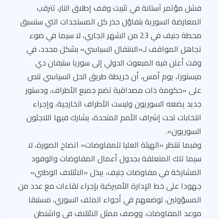
e
es
ds
a
b
s
فشل مؤتمر آستانة في تثبيت وقف إطلاق النار، تترقب
t
m
o
A
المعارضة السورية بتفاؤل حذر كل المستجدات التي ستسبق
ok
p
محطة جنيف في 23 من الشهر الجاري، لا سيما في ضوء
p
تجاهل المواقف لـ«الانتقال السياسي» بشكل محدد، في
وقت أعلن فيه المبعوث الدولي إلى سوريا ستيفان دي
ميستورا، يوم أمس، أن خريطة طريق الحل السياسي تنص
على «حكومة ذات مصداقية تضم جميع الأطراف، ودستور
جديد يضعه السوريون وليست الأطراف الخارجية، وإجراء
انتخابات تحت إشراف الأمم المتحدة، يشارك فيها اللاجئون
السوريون».
وفيما تنتظر «الهيئة العليا للمفاوضات» اتضاح الصورة، لا
سيما تلك المتعلقة بجدول أعمال المفاوضات والوفود
المشاركة في مفاوضات جنيف، يبذل «الائتلاف الوطني»
جهودا على خط الإدارة الأميركية بإجراء لقاءات مع عدد من
المسؤولين، لوضعهم في أجواء الملف السوري، مستبقا
موعد المفاوضات. ووصف ممثل الائتلاف في واشنطن