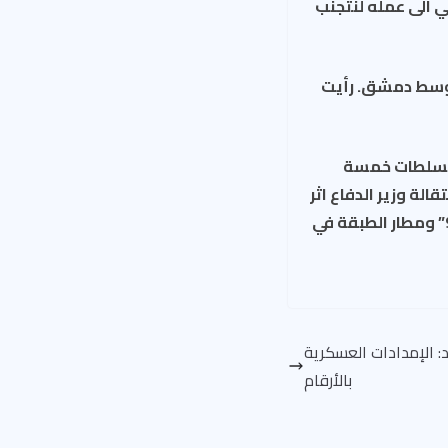
 الى عمله لنتجنب
ى وسط دمشق. رأيت
 السلطات خمسة
باستقالة وزير الدفاع اثر
مقتل 200 جندي على يد تنظيم الدولة الاسلامية لدى سقوط “الفرقة 17″ و”اللواء 93” ومطار الطبقة في
: الإمدادات العسكرية
بالأرقام