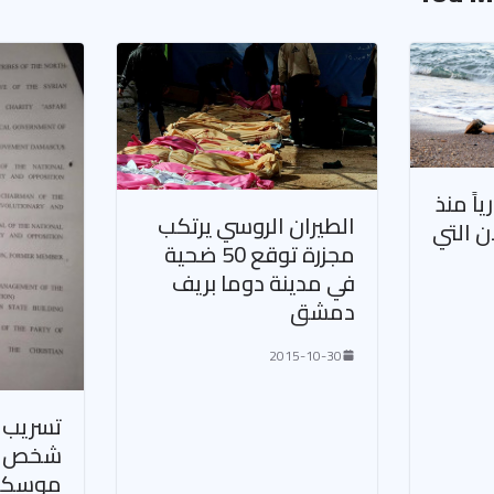
ورياً منذ
الطيران الروسي يرتكب
ن التي
مجزرة توقع 50 ضحية
في مدينة دوما بريف
دمشق
2015-10-30
شخص ال
موسكو 