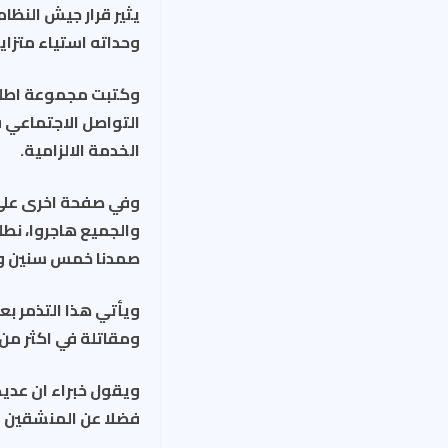
يثير قرار جيش النظا
وحداته استياء متزاي
التواصل الاجتماعي
الخدمة الالزامية.
والجميع هاجروا، نطل
صمدنا خمس سنين ونص
ويأتي هذا التذمر ب
ومقاتلة في اكثر من 
ويقول خبراء ان عدي
فضلا عن المنشقين وا