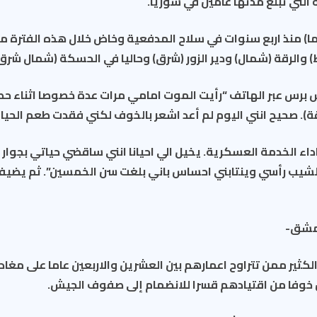
ة التي تبلغ مدتها عامين في سوريا.
دم شادي (28 عاما) منذ اربع سنوات في سلاح المدفعية وخاض خلال هذه الفتر
الرقة (شمال) ودير الزور (شرق) وحاليا في الحسكة (شمال شرق)
 برس عبر الهاتف “رأيت الموت امامي مرات عدة خصوصا اثناء حص
ة). صحيح انني اليوم لم أعد اشعر بالخوف لكني فقدت طعم الحياة
ء الخدمة العسكرية. يخيل الي احيانا انني ساقضي حياتي بجوار 
ب رأسي وينتابني احساس باني بلغت سن الخمسين”. ثم يضيف “
دمشق-
كثير ممن تتراوح اعمارهم بين العشرين والاربعين عاما على مغادر
 خوفا من اقتيادهم قسرا للانضمام إلى صفوف الجيش.