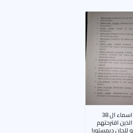
تسريب اسماء ال 38
ذين اقترحتهم
للجان ديمستورا