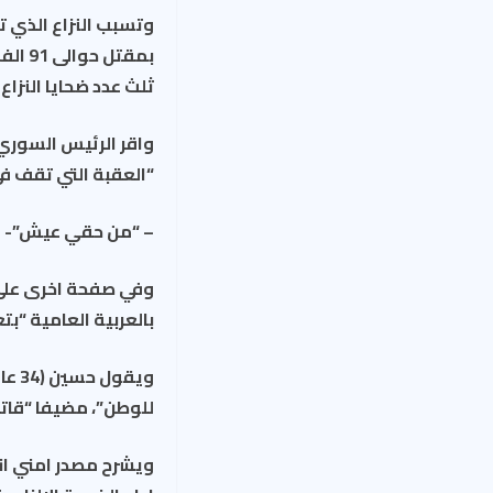
ثلث عدد ضحايا النزاع البالغ عددهم 
واقر الرئيس السوري 
“العقبة التي تقف ف
– “من حقي عيش”-
وفي صفحة اخرى على ف
بالعربية العامية “ب
للوطن”، مضيفا “قاتل
ويشرح مصدر امني ان