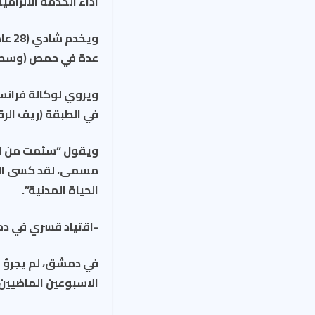
اداء الخدمة الالزامي
ويخ
عدة في حمص (وسط) و
ويروي لوكالة فرانس
في الطبقة (ريف الرق
ويقول “سئمت من ادا
مسمى، لقد كسى الشي
الحياة المدنية”.
-اقتياد قسري في 
في دمشق، لم يجرؤ ال
الاسبوعين الماضيين