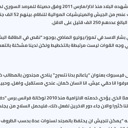
وتسبب النزاع الذي تشهده البلاد منذ اذار/مارس 2011 وفق حصيلة 
بمقتل حوالى 91 الف عنصر من 
250 الف قتيل على الاقل.
بشار الاسد في تموز/يوليو الماضي بوجود “نقص في الطاقة البشر
ي وجه القوات ليست مرتبطة بالتخطيط ولكن لدينا مشكلة بالتعب
يسبوك بعنوان “ياعالم بدنا نتسرح” ينادي مجندون بالمطالب ذات
تعرفوا انا حقي عيش، انا انسان كمان، عندي مستقبل، واهل، وحبيب
ويقول حسين (34 عاما) الذي يؤدي خدمته الالزامية منذ 2010 ل
نا كثيرا والان جاء دور الاخرين لفعل ذلك، فليحمل السلاح من يج
ه “يمكن للجيش ان يحتفظ بالمجند لسنوات عدة بحسب الظروف 