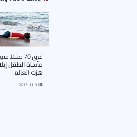
غرق 70 طفلاً س
مأساة الطفل إيلا
هزت العالم
2015-11-01