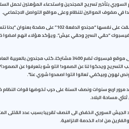
م السوري بتأخير تسريح المجندين واستدعاء المؤهلين لحمل السلاح
دا في صفوف الموالين للنظام وعلى مواقع التواصل الاجتماعي.
وكتبت مجموعة اطلقت على نفسها “مجندو الدفعة 102” على صفحة
 فيسبوك “حقي اتسرح وحقي عيش”. ويؤكد هؤلاء انهم امضوا
وفي صفحة اخرى على موقع فيسبوك تضم 3400 مشتركا، كتب مجندون 
ب التسريح ويحكوا لنا عن الصمود! انتو شو بتعرفوا عن الصمود؟ 
 لهون وبيكفي تعالوا انتوا اصمدوا شوي عنا”.
عد مرور اربع سنوات ونصف السنة على حرب تخوضها قوات النظام 
ثلثي مساحة البلاد.
د الجيش السوري انخفض الى النصف تقريبا بسبب عدد القتلى الم
لفارين من اداء الخدمة الالزامية.