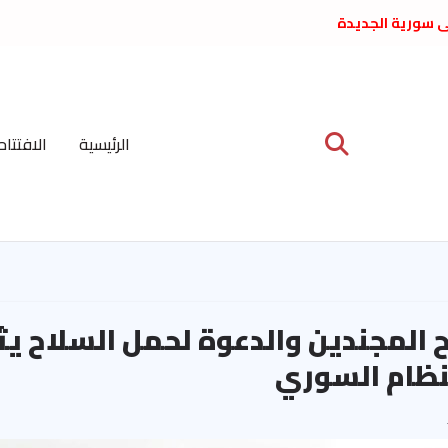
لى سورية الجديدة
ع د. فداء الحوراني
 عبدالعظيم الأمين
 الاشتراكي العربي
ة المركزية نيسان
الرئيسية
الافتتاح
ية على نظام الملالي
الشعب الديمقراطي
 المجندين والدعوة لحمل السلاح يث
لنظام السوري