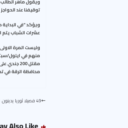
ويقول ماهر الطالب 
توقيفنا عند الحواجز 
ويؤكد “في البداية ك
عشرات الشباب يتم ا
وليست المرة الاولى
محافظة الرقة في تمو
49 فصيلا ثوريا يدينون الهجمات الارهابية على باريس
ay Also Like