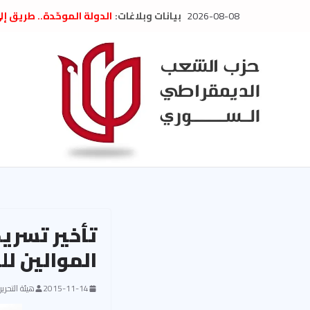
Ski
2026-08-08
بيانات وبلاغات:
الدولة الموحّدة.. طريق إ
t
” تصريح صحفيّ “: تضامن م
تعزية بوفاة المناضل حسن
conten
العام السابق لحزب الاتحاد
الديمقراطي
بلاغ صادر عن اجتماع اللجن
2026
الحرب الأمريكية الإسرائيل
في إيران .. بيان من حزب 
السوري
تأخير تسريح
الموالين ل
2015-11-14
هيئة التحرير