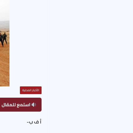
الأخبار المحلية
استمع للمقال
أ ف ب-