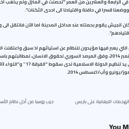
في الرابعة والعشرين من العمر “تحصنت في المنزل ولم يذهب اخي
ووضعنا قسرا في حافلة واقتيادنا الى احدى الثكنات”.
ان الجيش يقوم بحملته عند مداخل المدينة اما الآن فانتقل ال
قتيادهم”.
 التي يعبر فيها مؤيدون للنظام عن استيائهم اذ سبق واعتقلت
منهم في ايلول/سبتمبر 2014، وفق المرصد السوري لحقوق الانسان، لمطالبتهم 
ز/يوليو وآب/اغسطس 2014.
حرب روسيا من أجل نظام الأسد
You M