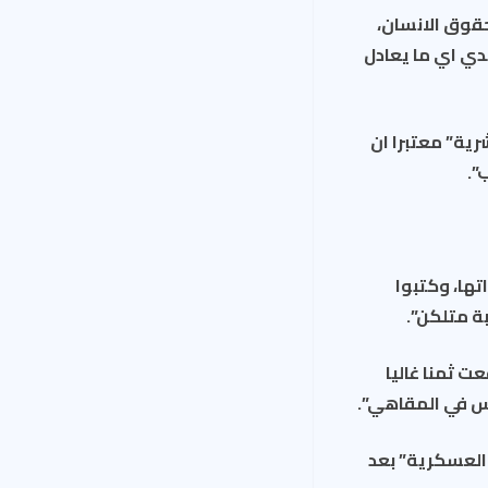
للمرصد السوري لحقوق الانسان،
الجيش والميليشيات الموالية للنظام، بينهم 52 الف جندي اي ما يعادل
ية” معتبرا ان
”.
ها، وكتبوا
ة متلكن”.
وكالة فرانس برس “دفعت ثمنا غاليا
لس في المقاهي”.
العسكرية” بعد