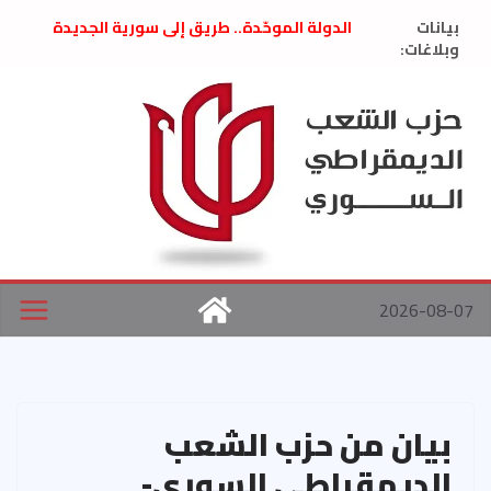
Ski
بيانات
الدولة الموحّدة.. طريق إلى سورية الجديدة
t
وبلاغات:
” تصريح صحفيّ “: تضامن مع د. فداء الحوراني
تعزية بوفاة المناضل حسن عبدالعظيم الأمين
conten
العام السابق لحزب الاتحاد الاشتراكي العربي
الديمقراطي
بلاغ صادر عن اجتماع اللجنة المركزية نيسان
2026
الحرب الأمريكية الإسرائيلية على نظام الملالي
في إيران .. بيان من حزب الشعب الديمقراطي
السوري
2026-08-07
بيان من حزب الشعب
الديمقراطي السوري-