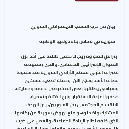
بيان من حزب الشعب الديمقراطي السوري
سورية في مخاض بناء دولتها الوطنية
بتزامنٍ لافتٍ وصريح، لا تخفى دلالته على أحد، بين
العدوان الإسرائيلي المتمادي، والذي يستهدف
بطيرانه الحربي معظم الأراضي السورية منذ سقوط
عصابة الأسد وحتى الآن، وحملة تصعيد عسكري
وسياسي يطلقها بعض المخدوعين بدعمه وحمايته،
هدفها زعزعة الاستقرار، وزرع الفتنة وتعميق
الانقسام المجتمعي بين السوريين، يبرز الهدف
المشترك واضحاً وهو منع نهوض سورية من ركامها
الذي خلفه نظام الإبادة الجماعية، والعمل على ضرب
كل جهود الشعب السوري وقواه الوطنية الساعية