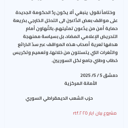
وختاماً نقول: ينبغي ألا يكون ردُّ الحكومة الجديدة
على مواقف بعض الدَّاعين الى التدخل الخارجي بذريعة
حماية أمن من يدَّعون تمثيلهم، بالتَّهاون أمام
التحريض الإعلامي المضاد، بل بسياسة ممنهجة
هدفها تعرية أصحاب هذه المواقف عبر سدّ الذرائع
والثغرات التي يتسللون من خلالها، وتعميم وتكريس
خطاب وطني جامع لكل السوريين.
دمشق 5 / 5/ 2025
الأمانة المركزية
حزب الشعب الديمقراطي السوري
مشروع بيان ايار ٢٠٢٥.rtf