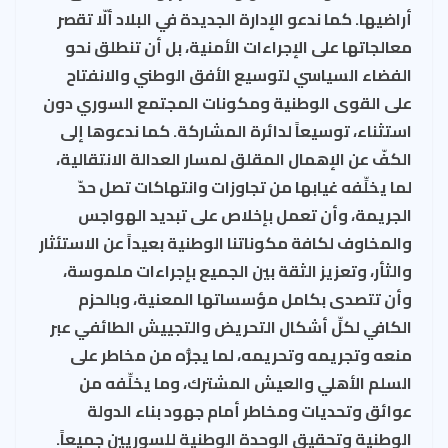
أراضيها. كما ندعو الإدارة الجديدة في البلاد ألّا تقصر
معالجاتها على الإجراءات الأمنية، بل أن تنطلق نحو
الفضاء السياسي لتوسيع الأفق الوطني والانفتاح
على القوى الوطنية ومكونات المجتمع السوري دون
استثناء، توسيعاً لدائرة المشاركة. كما ندعوها إلى
الكفّ عن الإهمال المقلق لمسار العدالة الانتقالية،
لما يخلِّفه غيابها من تجاوزات وانتهاكات تصل حدّ
الجريمة، وأن تعمل بإخلاص على تبديد الهواجس
والمخاوف لكافة مكوناتنا الوطنية بعيداً عن الاستئثار
والثأر، وتعزيز الثقة بين الجميع بإجراءات ملموسة،
وأن تتصدى بكامل مؤسساتها المعنية، وبالحزم
الكافي لكلِّ أشكال التحريض والتجييش الطائفي عبر
منعه وتجريمه وتحريمه، لما يجرُّه من مخاطر على
السلم الأهلي والعيش المشترك، وما يخلِّفه من
عوائق وتحديات ومخاطر أمام جهود بناء الدولة
الوطنية وتحقيق الوحدة الوطنية للسوريين جميعاً
.