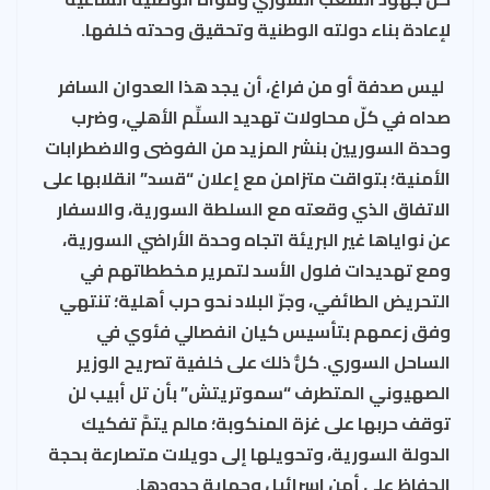
لإعادة بناء دولته الوطنية وتحقيق وحدته خلفها
.
ليس صدفة أو من فراغ، أن يجد هذا العدوان السافر
صداه في كلّ محاولات تهديد السلِّم الأهلي، وضرب
وحدة السوريين بنشر المزيد من الفوضى والاضطرابات
الأمنية؛ بتواقت متزامن مع إعلان “قسد” انقلابها على
الاتفاق الذي وقعته مع السلطة السورية، والاسفار
عن نواياها غير البريئة اتجاه وحدة الأراضي السورية،
ومع تهديدات فلول الأسد لتمرير مخططاتهم في
التحريض الطائفي، وجرّ البلاد نحو حرب أهلية؛ تنتهي
وفق زعمهم بتأسيس كيان انفصالي فئوي في
الساحل السوري. كلُّ ذلك على خلفية تصريح الوزير
الصهيوني المتطرف “سموتريتش” بأن تل أبيب لن
توقف حربها على غزة المنكوبة؛ مالم يتمَّ تفكيك
الدولة السورية، وتحويلها إلى دويلات متصارعة بحجة
الحفاظ على أمن اسرائيل وحماية حدودها.