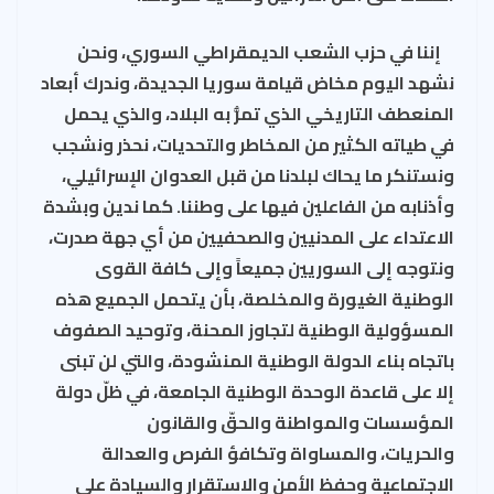
إننا في حزب الشعب الديمقراطي السوري، ونحن
نشهد اليوم مخاض قيامة سوريا الجديدة، وندرك أبعاد
المنعطف التاريخي الذي تمرُّ به البلاد، والذي يحمل
في طياته الكثير من المخاطر والتحديات، نحذر ونشجب
ونستنكر ما يحاك لبلدنا من قبل العدوان الإسرائيلي،
وأذنابه من الفاعلين فيها على وطننا. كما ندين وبشدة
الاعتداء على المدنيين والصحفيين من أي جهة صدرت،
ونتوجه إلى السوريين جميعاً وإلى كافة القوى
الوطنية الغيورة والمخلصة، بأن يتحمل الجميع هذه
المسؤولية الوطنية لتجاوز المحنة، وتوحيد الصفوف
باتجاه بناء الدولة الوطنية المنشودة، والتي لن تبنى
إلا على قاعدة الوحدة الوطنية الجامعة، في ظلّ دولة
المؤسسات والمواطنة والحقّ والقانون
والحريات،
والمساواة وتكافؤ الفرص والعدالة
الاجتماعية
و
حفظ الأمن والاستقرار والسيادة على