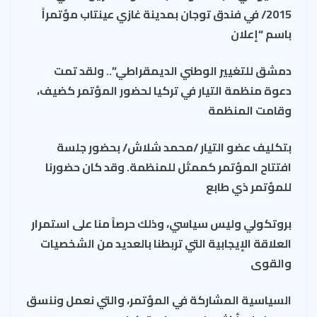
2015/ في فندق توجان بمدينة غازي عينتاب مؤتمراً
باسم “إعلان
دمشق للتغيير الوطني الديمقراطي”.. ولقد تمت
دعوة منظمة التيار في تركيا لحضور المؤتمر كضيف،
وقامت المنظمة
بتكليف عضو التيار /محمد شلاش/ بحضور جلسة
افتتاح المؤتمر كممثل للمنظمة. وقد كان حضورنا
للمؤتمر ذي طابع
بروتكولي وليس سياسي، وذلك حرصاً منا على استمرار
العلاقة الإيجابية التي تربطنا بالعديد من الشخصيات
والقوى
السياسية المشاركة في المؤتمر، والتي نعمل وننسق