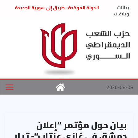
Ski
بيانات
الدولة الموحّدة.. طريق إلى سورية الجديدة
t
وبلاغات:
” تصريح صحفيّ “: تضامن مع د. فداء الحوراني
تعزية بوفاة المناضل حسن عبدالعظيم الأمين
conten
العام السابق لحزب الاتحاد الاشتراكي العربي
الديمقراطي
بلاغ صادر عن اجتماع اللجنة المركزية نيسان
2026
الحرب الأمريكية الإسرائيلية على نظام الملالي
في إيران .. بيان من حزب الشعب الديمقراطي
السوري
2026-08-08
بيان حول مؤتمر “إعلان
دمشق في غازي عنتاب”- تيار