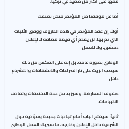
معها على أكثر من صعيد في تركيا.
أما عن موقفنا من المؤتمر فنحن نعتقد:
أولاً: إن عقد المؤتمر في هذه الظروف ووفق الآليات
التي تم بها، لن يقدم أي قيمة مضافة لا لإعلان
دمشق، ولا للعمل
الوطني بصورة عامة، بل إنه على العكس من ذلك
سيصب الزيت على نار الصراعات والانشقاقات والتشرذم
داخل
صفوف المعارضة، وسيزيد من حدة التخندقات وتقاذف
الاتهامات.
ثانياً: سيفتح الباب أمام تجاذبات جديدة ومؤذية حول
الشرعية داخل الإعلان وخارجه، ما سيربك العمل الوطني