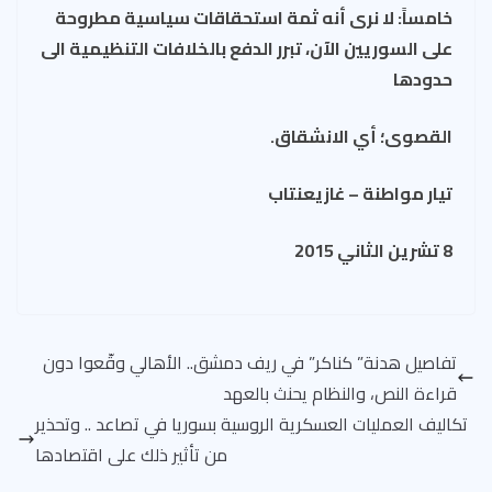
خامساً: لا نرى أنه ثمة استحقاقات سياسية مطروحة
على السوريين الآن، تبرر الدفع بالخلافات التنظيمية الى
حدودها
القصوى؛ أي الانشقاق.
تيار مواطنة – غازيعنتاب
8 تشرين الثاني 2015
تفاصيل هدنة” كناكر” في ريف دمشق.. الأهالي وقّعوا دون
قراءة النص، والنظام يحنث بالعهد
تكاليف العمليات العسكرية الروسية بسوريا في تصاعد .. وتحذير
من تأثير ذلك على اقتصادها