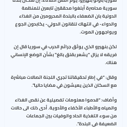
سورية محاصرة أبلغوا محققين تابعين للمنظمة
الدولية بان الضعفاء بالبلدة المحرومين من الغذاء
والدواء- في انتهاك للقانون الدولي- يكابدون الجوع
ويواجهون الموت.
لكن بنهيرو الذي يوثق جرائم الحرب في سوريا قال إن
فريقه لا يزال “يشعر بقلق بالغ” بشأن الوضع الإنساني
هناك.
وقال: “في إطار تحقيقاتنا تجري اللجنة اتصالات مباشرة
مع السكان الذين يعيشون في مضايا حاليا”.
وأضاف: “قدموا معلومات تفصيلية عن نقص الغذاء
والمياه والأطباء الأكفاء والأدوية. أدى ذلك الى حالات
من سوء التغذية الحاد والوفيات بين الجماعات
الضعيفة في البلدة”.