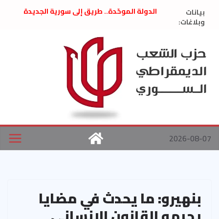
Ski
بيانات
الدولة الموحّدة.. طريق إلى سورية الجديدة
t
وبلاغات:
” تصريح صحفيّ “: تضامن مع د. فداء الحوراني
تعزية بوفاة المناضل حسن عبدالعظيم الأمين
conten
العام السابق لحزب الاتحاد الاشتراكي العربي
الديمقراطي
بلاغ صادر عن اجتماع اللجنة المركزية نيسان
2026
الحرب الأمريكية الإسرائيلية على نظام الملالي
في إيران .. بيان من حزب الشعب الديمقراطي
السوري
2026-08-07
بنهيرو: ما يحدث في مضايا
يحرمه القانون الانساني