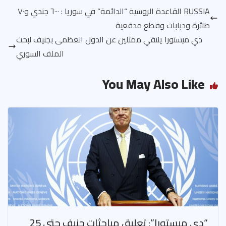
RUSSIA القاعدة الروسية “الدائمة” في سوريا : ٦٠٠٠ جندي و٧٠
طائرة ودبابات وقطع مدفعية
دي ميستورا يلتقي ممثلين عن الدول العظمى بجنيف لبحث
الملف السوري
You May Also Like
“دي ميستورا”: تعليق مباحثات جنيف حتى 25